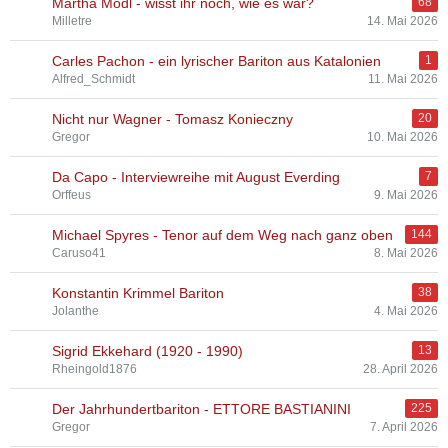
Martha Mödl - wisst ihr noch, wie es war?
68
Milletre
14. Mai 2026
Carles Pachon - ein lyrischer Bariton aus Katalonien
1
Alfred_Schmidt
11. Mai 2026
Nicht nur Wagner - Tomasz Konieczny
20
Gregor
10. Mai 2026
Da Capo - Interviewreihe mit August Everding
7
Orffeus
9. Mai 2026
Michael Spyres - Tenor auf dem Weg nach ganz oben
144
Caruso41
8. Mai 2026
Konstantin Krimmel Bariton
38
Jolanthe
4. Mai 2026
Sigrid Ekkehard (1920 - 1990)
13
Rheingold1876
28. April 2026
Der Jahrhundertbariton - ETTORE BASTIANINI
225
Gregor
7. April 2026