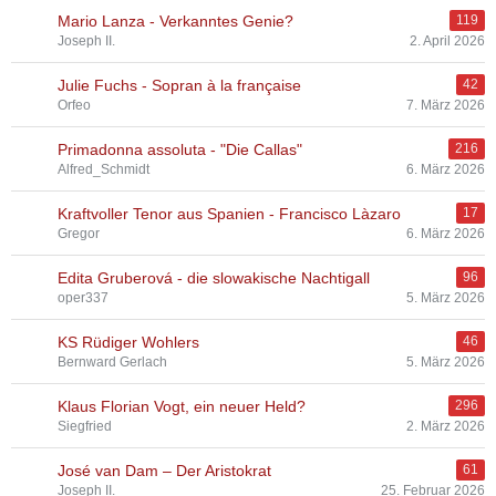
Mario Lanza - Verkanntes Genie?
119
Joseph II.
2. April 2026
Julie Fuchs - Sopran à la française
42
Orfeo
7. März 2026
Primadonna assoluta - "Die Callas"
216
Alfred_Schmidt
6. März 2026
Kraftvoller Tenor aus Spanien - Francisco Làzaro
17
Gregor
6. März 2026
Edita Gruberová - die slowakische Nachtigall
96
oper337
5. März 2026
KS Rüdiger Wohlers
46
Bernward Gerlach
5. März 2026
Klaus Florian Vogt, ein neuer Held?
296
Siegfried
2. März 2026
José van Dam – Der Aristokrat
61
Joseph II.
25. Februar 2026