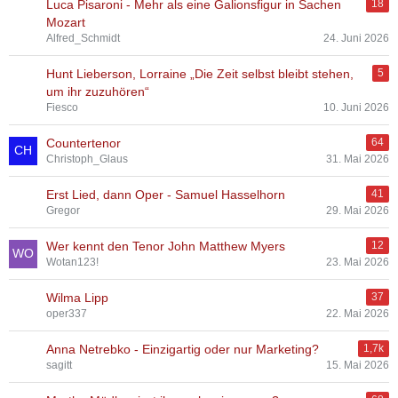
Luca Pisaroni - Mehr als eine Galionsfigur in Sachen
18
Mozart
Alfred_Schmidt
24. Juni 2026
Hunt Lieberson, Lorraine „Die Zeit selbst bleibt stehen,
5
um ihr zuzuhören“
Fiesco
10. Juni 2026
Countertenor
64
Christoph_Glaus
31. Mai 2026
Erst Lied, dann Oper - Samuel Hasselhorn
41
Gregor
29. Mai 2026
Wer kennt den Tenor John Matthew Myers
12
Wotan123!
23. Mai 2026
Wilma Lipp
37
oper337
22. Mai 2026
Anna Netrebko - Einzigartig oder nur Marketing?
1,7k
sagitt
15. Mai 2026