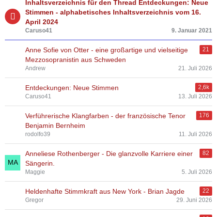
Inhaltsverzeichnis für den Thread Entdeckungen: Neue
Stimmen - alphabetisches Inhaltsverzeichnis vom 16.
April 2024
Caruso41
9. Januar 2021
Anne Sofie von Otter - eine großartige und vielseitige
21
Mezzosopranistin aus Schweden
Andrew
21. Juli 2026
Entdeckungen: Neue Stimmen
2,6k
Caruso41
13. Juli 2026
Verführerische Klangfarben - der französische Tenor
176
Benjamin Bernheim
rodolfo39
11. Juli 2026
Anneliese Rothenberger - Die glanzvolle Karriere einer
82
Sängerin.
Maggie
5. Juli 2026
Heldenhafte Stimmkraft aus New York - Brian Jagde
22
Gregor
29. Juni 2026