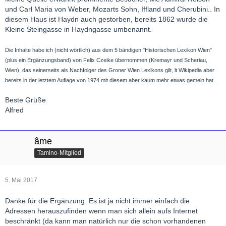
und Carl Maria von Weber, Mozarts Sohn, Iffland und Cherubini.. In
diesem Haus ist Haydn auch gestorben, bereits 1862 wurde die
Kleine Steingasse in Haydngasse umbenannt.
Die Inhalte habe ich (nicht wörtlich) aus dem 5 bändigen "Historischen Lexikon Wien"
(plus ein Ergänzungsband) von Felix Czeike übernommen (Kremayr und Scheriau,
Wien), das seinerseits als Nachfolger des Groner Wien Lexikons gilt, lt Wikipedia aber
bereits in der letztem Auflage von 1974 mit diesem aber kaum mehr etwas gemein hat.
Beste Grüße
Alfred
âme
Tamino-Mitglied
5. Mai 2017
Danke für die Ergänzung. Es ist ja nicht immer einfach die
Adressen herauszufinden wenn man sich allein aufs Internet
beschränkt (da kann man natürlich nur die schon vorhandenen