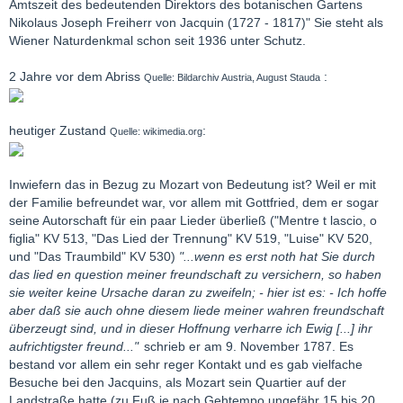
Amtszeit des bedeutenden Direktors des botanischen Gartens
Nikolaus Joseph Freiherr von Jacquin (1727 - 1817)" Sie steht als
Wiener Naturdenkmal schon seit 1936 unter Schutz.
2 Jahre vor dem Abriss
:
Quelle: Bildarchiv Austria, August Stauda
heutiger Zustand
:
Quelle: wikimedia.org
Inwiefern das in Bezug zu Mozart von Bedeutung ist? Weil er mit
der Familie befreundet war, vor allem mit Gottfried, dem er sogar
seine Autorschaft für ein paar Lieder überließ ("Mentre t lascio, o
figlia" KV 513, "Das Lied der Trennung" KV 519, "Luise" KV 520,
und "Das Traumbild" KV 530)
"...wenn es erst noth hat Sie durch
das lied en question meiner freundschaft zu versichern, so haben
sie weiter keine Ursache daran zu zweifeln; - hier ist es: - Ich hoffe
aber daß sie auch ohne diesem liede meiner wahren freundschaft
überzeugt sind, und in dieser Hoffnung verharre ich Ewig [...] ihr
aufrichtigster freund..."
schrieb er am 9. November 1787. Es
bestand vor allem ein sehr reger Kontakt und es gab vielfache
Besuche bei den Jacquins, als Mozart sein Quartier auf der
Landstraße hatte (zu Fuß je nach Gehtempo ungefähr 15 bis 20