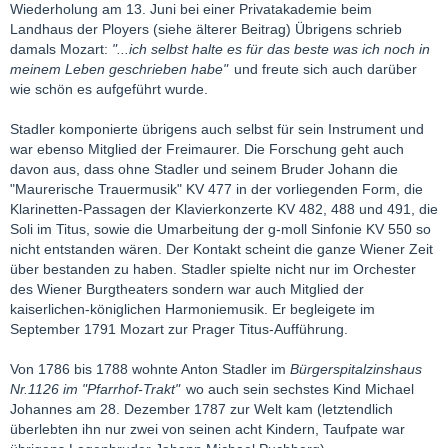
Wiederholung am 13. Juni bei einer Privatakademie beim
Landhaus der Ployers (siehe älterer Beitrag) Übrigens schrieb
damals Mozart:
"...ich selbst halte es für das beste was ich noch in
meinem Leben geschrieben habe"
und freute sich auch darüber
wie schön es aufgeführt wurde.
Stadler komponierte übrigens auch selbst für sein Instrument und
war ebenso Mitglied der Freimaurer. Die Forschung geht auch
davon aus, dass ohne Stadler und seinem Bruder Johann die
"Maurerische Trauermusik" KV 477 in der vorliegenden Form, die
Klarinetten-Passagen der Klavierkonzerte KV 482, 488 und 491, die
Soli im Titus, sowie die Umarbeitung der g-moll Sinfonie KV 550 so
nicht entstanden wären. Der Kontakt scheint die ganze Wiener Zeit
über bestanden zu haben. Stadler spielte nicht nur im Orchester
des Wiener Burgtheaters sondern war auch Mitglied der
kaiserlichen-königlichen Harmoniemusik. Er begleigete im
September 1791 Mozart zur Prager Titus-Aufführung.
Von 1786 bis 1788 wohnte Anton Stadler im
Bürgerspitalzinshaus
Nr.1126 im "Pfarrhof-Trakt"
wo auch sein sechstes Kind Michael
Johannes am 28. Dezember 1787 zur Welt kam (letztendlich
überlebten ihn nur zwei von seinen acht Kindern, Taufpate war