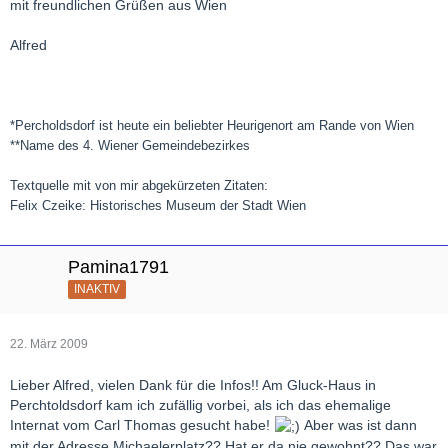
mit freundlichen Grüßen aus Wien
Alfred
*Percholdsdorf ist heute ein beliebter Heurigenort am Rande von Wien
**Name des 4. Wiener Gemeindebezirkes
Textquelle mit von mir abgekürzeten Zitaten:
Felix Czeike: Historisches Museum der Stadt Wien
Pamina1791
INAKTIV
22. März 2009
Lieber Alfred, vielen Dank für die Infos!! Am Gluck-Haus in
Perchtoldsdorf kam ich zufällig vorbei, als ich das ehemalige
Internat vom Carl Thomas gesucht habe!
Aber was ist dann
mit der Adresse Michaelerplatz?? Hat er da nie gewohnt?? Das war