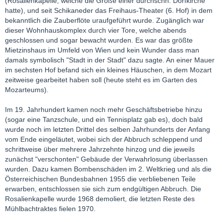
(Rosalienkapelle, welche die Größe einer durchschn. Dorfkirche
hatte), und seit Schikaneder das Freihaus-Theater (6. Hof) in dem
bekanntlich die Zauberflöte uraufgeführt wurde. Zugänglich war
dieser Wohnhauskomplex durch vier Tore, welche abends
geschlossen und sogar bewacht wurden. Es war das größte
Mietzinshaus im Umfeld von Wien und kein Wunder dass man
damals symbolisch "Stadt in der Stadt" dazu sagte. An einer Mauer
im sechsten Hof befand sich ein kleines Häuschen, in dem Mozart
zeitweise gearbeitet haben soll (heute steht es im Garten des
Mozarteums).
Im 19. Jahrhundert kamen noch mehr Geschäftsbetriebe hinzu
(sogar eine Tanzschule, und ein Tennisplatz gab es), doch bald
wurde noch im letzten Drittel des selben Jahrhunderts der Anfang
vom Ende eingeläutet, wobei sich der Abbruch schleppend und
schrittweise über mehrere Jahrzehnte hinzog und die jeweils
zunächst "verschonten" Gebäude der Verwahrlosung überlassen
wurden. Dazu kamen Bombenschäden im 2. Weltkrieg und als die
Österreichischen Bundesbahnen 1955 die verbliebenen Teile
erwarben, entschlossen sie sich zum endgültigen Abbruch. Die
Rosalienkapelle wurde 1968 demoliert, die letzten Reste des
Mühlbachtraktes fielen 1970.