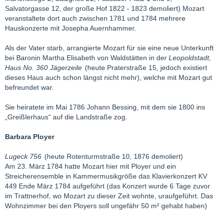
Salvatorgasse 12, der große Hof 1822 - 1823 demoliert) Mozart
veranstaltete dort auch zwischen 1781 und 1784 mehrere
Hauskonzerte mit Josepha Auernhammer.
Als der Vater starb, arrangierte Mozart für sie eine neue Unterkunft
bei Baronin Martha Elisabeth von Waldstätten in der
Leopoldstadt,
Haus No. 360 Jägerzeile
(heute Praterstraße 15, jedoch existiert
dieses Haus auch schon längst nicht mehr), welche mit Mozart gut
befreundet war.
Sie heiratete im Mai 1786 Johann Bessing, mit dem sie 1800 ins
„Greißlerhaus“ auf die Landstraße zog.
Barbara Ployer
Lugeck 756
(heute Rotenturmstraße 10, 1876 demoliert)
Am 23. März 1784 hatte Mozart hier mit Ployer und ein
Streicherensemble in Kammermusikgröße das Klavierkonzert KV
449 Ende März 1784 aufgeführt (das Konzert wurde 6 Tage zuvor
im Trattnerhof, wo Mozart zu dieser Zeit wohnte, uraufgeführt. Das
Wohnzimmer bei den Ployers soll ungefähr 50 m² gehabt haben)