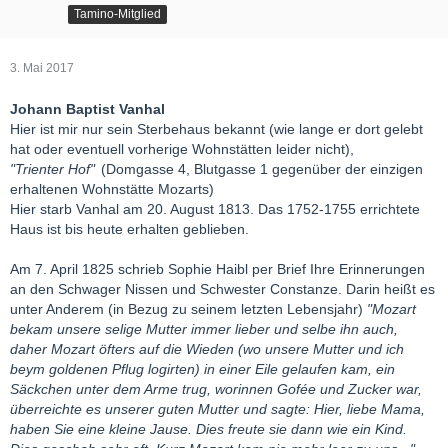
Tamino-Mitglied
3. Mai 2017
Johann Baptist Vanhal
Hier ist mir nur sein Sterbehaus bekannt (wie lange er dort gelebt
hat oder eventuell vorherige Wohnstätten leider nicht),
"Trienter Hof"
(Domgasse 4, Blutgasse 1 gegenüber der einzigen
erhaltenen Wohnstätte Mozarts)
Hier starb Vanhal am 20. August 1813. Das 1752-1755 errichtete
Haus ist bis heute erhalten geblieben.
Am 7. April 1825 schrieb Sophie Haibl per Brief Ihre Erinnerungen
an den Schwager Nissen und Schwester Constanze. Darin heißt es
unter Anderem (in Bezug zu seinem letzten Lebensjahr)
"Mozart
bekam unsere selige Mutter immer lieber und selbe ihn auch,
daher Mozart öfters auf die Wieden (wo unsere Mutter und ich
beym goldenen Pflug logirten) in einer Eile gelaufen kam, ein
Säckchen unter dem Arme trug, worinnen Gofée und Zucker war,
überreichte es unserer guten Mutter und sagte: Hier, liebe Mama,
haben Sie eine kleine Jause. Dies freute sie dann wie ein Kind.