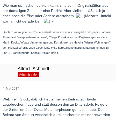
Wie man sich schon denken kann, sind somit Originalstätten aus
der damaligen Zeit eher eine Rarität. Aber vielleicht läßt sich ja
doch noch die Eine oder Andere aufstöbern.
(Mozarts Umfeld
war ja nicht gerade klein
)
Quellen: vorwiegend aus "New and old documents concerning Mozarts pupils Barbara
Ployer and Josepha Auernhammer", "Einige Korrekturen und Ergänzungen zu Klaus
Martin Kopitz Aufsatz 'Anmerkungen und Korrekturen zu Haydns Wiener Wohnungen'"
von Michael Lorenz; Wien Geschichte Wiki; Europäische Instrumentalistinnen des 18.
und 19. Jahrhunderts, Sophie Drinker Insitut, ...
Alfred_Schmidt
Administrator
4. Mai 2017
Welch ein Glück, daß ich heute meinen Beitrag zu Haydn
abgebrochen habe und statt dessen den zu Dittersdorfs Folge 5
der Sinfonien über Ovids Metamorphosen gemacht habe. Der
Beitrag von âme ist wesentlich ausführlicher als meiner geworden