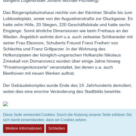
übrigens Logenbruder Johann Michael Puchberg)
Das Bürgerspitalszinshaus reichte von der Kärntner Straße bis zum
Lobkowitzplatz, sowie von der Augustinerstraße zur Gluckgasse. Es
hatte zehn Höfe, 20 Stiegen, 220 Geschäftslokale und hatte sechs
Eingänge. Somit ähnliche Dimensionen wie beim Freihaus an der
Wieden. Angeblich wohnte dort u.a. auch zeitweise Schikaneder mit
seiner Frau Eleonore, Schuberts Freund Franz Freiherr von
Schlechta und Franz Grillparzer. In der Wohnung des
Hofkonzipisten der königlich-ungarischen Hofkanzlei Nikolaus
Zmeskall von Domanovecz wurden über einige Jahre hinweg
"Privatmorgenkonzerte" veranstaltet, bei denen u.a. auch
Beethoven mit neuen Werken auftrat.
Der Gebäudekomplex wurde Ende des 19. Jahrhunderts demoliert,
wobei dies eine enorme Veränderung des Stadtbilds bewirkte.
Diese Seite verwendet Cookies. Durch die Nutzung unserer Seite erklären Sie
sich damit einverstanden, dass wir Cookies setzen.
Abrissarbeiten um 1880:
Weitere Informationen
Schließen