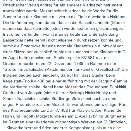
Offenbacher Verlag André) für ein anderes Klarinetteninstrument
transkribiert wurde. Mozart schrieb jedoch beide Werke für die
Sonderform der Klarinette mit vier in die Tiefe erweiterten Haltönen.
Die Umänderung kam daher, da sich die Bassettklarinette (Stadler
nannte sie Bassklarinette jedoch wurde später ein gleichnamiges
Instrument erfunden, womit man es heute zur Unterscheidung
Bassettklarinette nennt) nicht allgemein durchsetzen konnte und
somit die Erstdrucke für eine normale Klarientte (in A, obwohl von
einer Skizze her zu schließen Mozart zunächst eine Klarinette in G
im Auge hatte) erschienen. Stadler spielte KV 581 u.a. mit
Orchestermusikern am 22. Dezember 1789 im Rahmen einer
"Großen musikalischen Akademie der Tonkünstler Gesellschaft" Die
Indizien deuten auch eindeutig darauf hin, dass Stadler beim
Kegelstatt-Trio KV 498 bei einer Aufführung mit der Jacquin-Familie
die Klarinette spielte, dabei hatte Mozart das Pseudonym Punkitititi,
Gottfried von Jacquin (siehe älterer Beitrag) HinkitiHonky und
Stadler Natschibinitschibi. Stadler gehörte somit auch zu dem
engen Freundeskreis von Mozart. Er war ebenso ein wichtiger Part
des Klavierquintetts Es-Dur KV 452 (für Klavier, Oboe, Klarientte,
Horn und Fagott) Mozart führte es am 1. April 1784 im Burgtheater
im Rahmen einer Akademie mit sonstigen Werken auf (2 Sinfonien,
1 Klavierkonzert und Arien anderer Komponisten), als auch eine