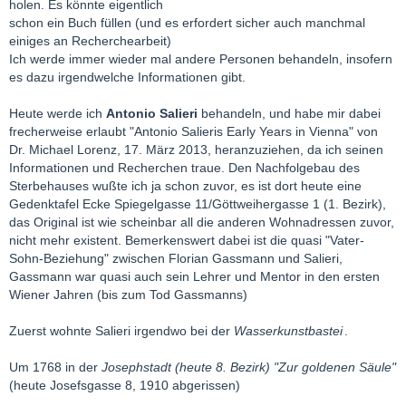
holen. Es könnte eigentlich
schon ein Buch füllen (und es erfordert sicher auch manchmal
einiges an Recherchearbeit)
Ich werde immer wieder mal andere Personen behandeln, insofern
es dazu irgendwelche Informationen gibt.
Heute werde ich
Antonio Salieri
behandeln, und habe mir dabei
frecherweise erlaubt "Antonio Salieris Early Years in Vienna" von
Dr. Michael Lorenz, 17. März 2013, heranzuziehen, da ich seinen
Informationen und Recherchen traue. Den Nachfolgebau des
Sterbehauses wußte ich ja schon zuvor, es ist dort heute eine
Gedenktafel Ecke Spiegelgasse 11/Göttweihergasse 1 (1. Bezirk),
das Original ist wie scheinbar all die anderen Wohnadressen zuvor,
nicht mehr existent. Bemerkenswert dabei ist die quasi "Vater-
Sohn-Beziehung" zwischen Florian Gassmann und Salieri,
Gassmann war quasi auch sein Lehrer und Mentor in den ersten
Wiener Jahren (bis zum Tod Gassmanns)
Zuerst wohnte Salieri irgendwo bei der
Wasserkunstbastei
.
Um 1768 in der
Josephstadt (heute 8. Bezirk) "Zur goldenen Säule"
(heute Josefsgasse 8, 1910 abgerissen)