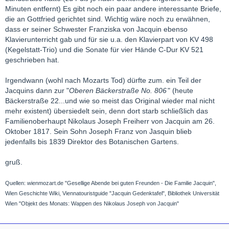
Minuten entfernt) Es gibt noch ein paar andere interessante Briefe,
die an Gottfried gerichtet sind. Wichtig wäre noch zu erwähnen,
dass er seiner Schwester Franziska von Jacquin ebenso
Klavierunterricht gab und für sie u.a. den Klavierpart von KV 498
(Kegelstatt-Trio) und die Sonate für vier Hände C-Dur KV 521
geschrieben hat.
Irgendwann (wohl nach Mozarts Tod) dürfte zum. ein Teil der
Jacquins dann zur "
Oberen Bäckerstraße No. 806
" (heute
Bäckerstraße 22...und wie so meist das Original wieder mal nicht
mehr existent) übersiedelt sein, denn dort starb schließlich das
Familienoberhaupt Nikolaus Joseph Freiherr von Jacquin am 26.
Oktober 1817. Sein Sohn Joseph Franz von Jasquin blieb
jedenfalls bis 1839 Direktor des Botanischen Gartens.
gruß.
Quellen: wienmozart.de "Gesellige Abende bei guten Freunden - Die Familie Jacquin",
Wien Geschichte Wiki, Viennatouristguide "Jacquin Gedenktafel", Bibliothek Universität
Wien "Objekt des Monats: Wappen des Nikolaus Joseph von Jacquin"