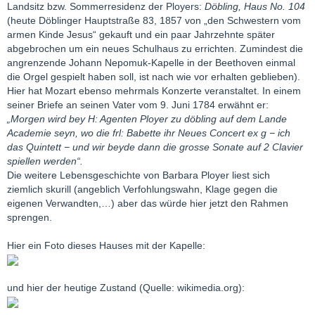
Landsitz bzw. Sommerresidenz der Ployers:
Döbling, Haus No. 104
(heute Döblinger Hauptstraße 83, 1857 von „den Schwestern vom
armen Kinde Jesus“ gekauft und ein paar Jahrzehnte später
abgebrochen um ein neues Schulhaus zu errichten. Zumindest die
angrenzende Johann Nepomuk-Kapelle in der Beethoven einmal
die Orgel gespielt haben soll, ist nach wie vor erhalten geblieben).
Hier hat Mozart ebenso mehrmals Konzerte veranstaltet. In einem
seiner Briefe an seinen Vater vom 9. Juni 1784 erwähnt er:
„Morgen wird bey H: Agenten Ployer zu döbling auf dem Lande
Academie seyn, wo die frl: Babette ihr Neues Concert ex g − ich
das Quintett − und wir beyde dann die grosse Sonate auf 2 Clavier
spiellen werden“.
Die weitere Lebensgeschichte von Barbara Ployer liest sich
ziemlich skurill (angeblich Verfohlungswahn, Klage gegen die
eigenen Verwandten,…) aber das würde hier jetzt den Rahmen
sprengen.
Hier ein Foto dieses Hauses mit der Kapelle:
und hier der heutige Zustand (Quelle: wikimedia.org):