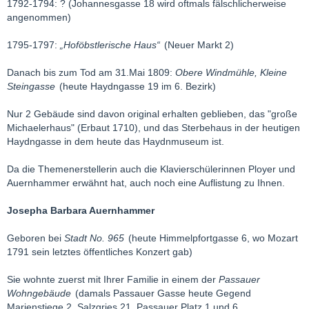
1792-1794: ? (Johannesgasse 18 wird oftmals fälschlicherweise
angenommen)
1795-1797:
„Hoföbstlerische Haus“
(Neuer Markt 2)
Danach bis zum Tod am 31.Mai 1809:
Obere Windmühle, Kleine
Steingasse
(heute Haydngasse 19 im 6. Bezirk)
Nur 2 Gebäude sind davon original erhalten geblieben, das "große
Michaelerhaus" (Erbaut 1710), und das Sterbehaus in der heutigen
Haydngasse in dem heute das Haydnmuseum ist.
Da die Themenerstellerin auch die Klavierschülerinnen Ployer und
Auernhammer erwähnt hat, auch noch eine Auflistung zu Ihnen.
Josepha Barbara Auernhammer
Geboren bei
Stadt No. 965
(heute Himmelpfortgasse 6, wo Mozart
1791 sein letztes öffentliches Konzert gab)
Sie wohnte zuerst mit Ihrer Familie in einem der
Passauer
Wohngebäude
(damals Passauer Gasse heute Gegend
Marienstiege 2, Salzgries 21, Passauer Platz 1 und 6,