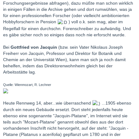
Forschungsergebnisse abfragen), dazu müßte man schon wirklich
in einigen Fällen in die Archive gehen und dort rumwühlen, was ja
für einen professionellen Forscher (oder vielleicht ambitionierten
Hobbyforschern in Pension
) voll o.k. sein mag, aber im
Regelfall für einen durchschn. Forenschreiber zu aufwändig. Und
es gäbe sicher noch so einiges dass noch nie erforscht wurde.
Bei
Gottfried von Jacquin
(bzw. sein Vater Nikolaus Joseph
Freiherr von Jacquin, Professor und Direktor für Botanik und
Chemie an der Universität Wien), kann man sich ja noch damit
behelfen, indem das Direktorenwohnheim gleich bei der
Arbeitsstätte lag.
Quelle: Wienmozart, R. Lechner
Heute Rennweg 14, aber...wie überraschend
...1905 ebenso
durch ein neues Gebäude ersetzt. Dort steht jedenfalls heute
ebenso eine sogenannte "Jacquin-Platane", im Internet wird sie
teils auch "Mozart-Platane" genannt obwohl dies aus der dort
vorhandenen Inschrift nicht hervorgeht, auf der steht: "Jacquin -
Platane (Platanus x acerifolia) gepflanzt um 1780 und in der