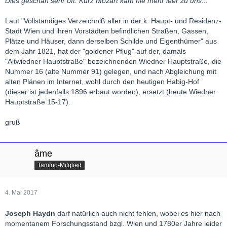
Dies geschah sehr oft. Kurz Mozart kam nie mehr leer zu uns..."
Laut "Vollständiges Verzeichniß aller in der k. Haupt- und Residenz-
Stadt Wien und ihren Vorstädten befindlichen Straßen, Gassen,
Plätze und Häuser, dann derselben Schilde und Eigenthümer" aus
dem Jahr 1821, hat der "goldener Pflug" auf der, damals
"Altwiedner Hauptstraße" bezeichnenden Wiedner Hauptstraße, die
Nummer 16 (alte Nummer 91) gelegen, und nach Abgleichung mit
alten Plänen im Internet, wohl durch den heutigen Habig-Hof
(dieser ist jedenfalls 1896 erbaut worden), ersetzt (heute Wiedner
Hauptstraße 15-17).
gruß
âme
Tamino-Mitglied
4. Mai 2017
Joseph Haydn
darf natürlich auch nicht fehlen, wobei es hier nach
momentanem Forschungsstand bzgl. Wien und 1780er Jahre leider