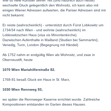
Wie so viele Künstler seiner Teit (und natürlich auch heute)
wechselte Gluck gelegentlich den Wohnsitz, ich kann also mit
einigen Wiener Adressen aufwarten, die Pariser Adressen sind mir
nicht bekannt:
Er reiste (wahrscheinlich) - unterstützt durch Fürst Lobkowitz um
1734/34 nach Wien - und wohnte (wahrscheinlich) im
Lobkowitzschen Haus (visa vis Minoritenkirche).
Dazwischen Aufenthalte in Mailland (Studien bei Sammartini),
Venedig, Turin, London (Begegnung mit Händel)
Ab 1752 nahm er endgültig Wien als Wohnsitz, und zwar in
Oberneustift, heute
1070 Wien Mariahilferstraße 82.
1768-81 besaß Gluck ein Haus in St. Marx,
1030 Wien Rennweg 93,
wo später die Rennweger Kaserne errichtet wurde. Zahlreiche
Kompositionen entstanden im Garten dieses Hauses.