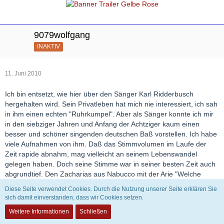
9079wolfgang
INAKTIV
11. Juni 2010
Ich bin entsetzt, wie hier über den Sänger Karl Ridderbusch
hergehalten wird. Sein Privatleben hat mich nie interessiert, ich sah
in ihm einen echten "Ruhrkumpel". Aber als Sänger konnte ich mir
in den siebziger Jahren und Anfang der Achtziger kaum einen
besser und schöner singenden deutschen Baß vorstellen. Ich habe
viele Aufnahmen von ihm. Daß das Stimmvolumen im Laufe der
Zeit rapide abnahm, mag vielleicht an seinem Lebenswandel
gelegen haben. Doch seine Stimme war in seiner besten Zeit auch
abgrundtief. Den Zacharias aus Nabucco mit der Arie "Welche
Klage muß ich hier vernehmen" interpretiert er einfach ideal. Und
Diese Seite verwendet Cookies. Durch die Nutzung unserer Seite erklären Sie
die Partie des Charon aus der Oper Orpheus von Monteverdi" Der
sich damit einverstanden, dass wir Cookies setzen.
du hier herniedersteigst du Ungebetener", die sich alleine in des
Weitere Informationen
Schließen
Basses Grundtiefen abspielt, singt ihm so schnell keiner nach. Den
Schluß der Arie beendet er mit dem tiefen C, was er mindestens