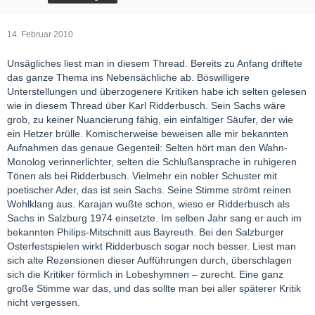
14. Februar 2010
Unsägliches liest man in diesem Thread. Bereits zu Anfang driftete
das ganze Thema ins Nebensächliche ab. Böswilligere
Unterstellungen und überzogenere Kritiken habe ich selten gelesen
wie in diesem Thread über Karl Ridderbusch. Sein Sachs wäre
grob, zu keiner Nuancierung fähig, ein einfältiger Säufer, der wie
ein Hetzer brülle. Komischerweise beweisen alle mir bekannten
Aufnahmen das genaue Gegenteil: Selten hört man den Wahn-
Monolog verinnerlichter, selten die Schlußansprache in ruhigeren
Tönen als bei Ridderbusch. Vielmehr ein nobler Schuster mit
poetischer Ader, das ist sein Sachs. Seine Stimme strömt reinen
Wohlklang aus. Karajan wußte schon, wieso er Ridderbusch als
Sachs in Salzburg 1974 einsetzte. Im selben Jahr sang er auch im
bekannten Philips-Mitschnitt aus Bayreuth. Bei den Salzburger
Osterfestspielen wirkt Ridderbusch sogar noch besser. Liest man
sich alte Rezensionen dieser Aufführungen durch, überschlagen
sich die Kritiker förmlich in Lobeshymnen – zurecht. Eine ganz
große Stimme war das, und das sollte man bei aller späterer Kritik
nicht vergessen.