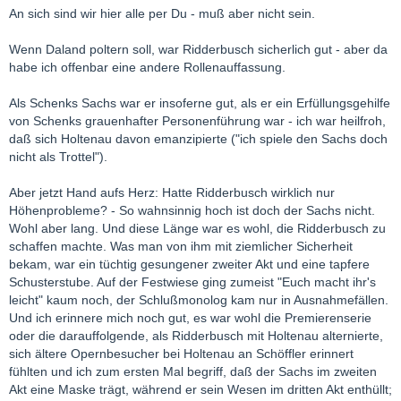
An sich sind wir hier alle per Du - muß aber nicht sein.
Wenn Daland poltern soll, war Ridderbusch sicherlich gut - aber da
habe ich offenbar eine andere Rollenauffassung.
Als Schenks Sachs war er insoferne gut, als er ein Erfüllungsgehilfe
von Schenks grauenhafter Personenführung war - ich war heilfroh,
daß sich Holtenau davon emanzipierte ("ich spiele den Sachs doch
nicht als Trottel").
Aber jetzt Hand aufs Herz: Hatte Ridderbusch wirklich nur
Höhenprobleme? - So wahnsinnig hoch ist doch der Sachs nicht.
Wohl aber lang. Und diese Länge war es wohl, die Ridderbusch zu
schaffen machte. Was man von ihm mit ziemlicher Sicherheit
bekam, war ein tüchtig gesungener zweiter Akt und eine tapfere
Schusterstube. Auf der Festwiese ging zumeist "Euch macht ihr's
leicht" kaum noch, der Schlußmonolog kam nur in Ausnahmefällen.
Und ich erinnere mich noch gut, es war wohl die Premierenserie
oder die darauffolgende, als Ridderbusch mit Holtenau alternierte,
sich ältere Opernbesucher bei Holtenau an Schöffler erinnert
fühlten und ich zum ersten Mal begriff, daß der Sachs im zweiten
Akt eine Maske trägt, während er sein Wesen im dritten Akt enthüllt;