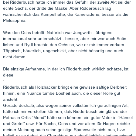
bei Ridderbusch hatte ich immer das Gefühl, der zweite Akt sei der
echte Sachs, der dritte die Maske. Aber Ridderbusch lag
wahrscheinlich das Kumpelhafte, die Kameraderie, besser als die
Philosophie.
Was den Ochs betrifft: Natürlich war Jungwirth - übrigens
international sehr unterschätzt - besser, aber mir war auch Sotin
lieber, und Rydl brachte den Ochs so, wie er mir immer vorkam:
Täppisch, bäuerlich, ungeschickt, aber nicht bösartig und auch
nicht dumm.
Die einzige Aufnahme, in der ich Ridderbusch wirklich schätze, ist
diese:
Ridderbusch als Holzhacker bringt eine gewisse saftige Derbheit
hinein, eine Nuance tumbe Bosheit auch, die dieser Rolle gut
ansteht.
Gerade deshalb, also wegen seiner volkstümlich-geradlinigen Art,
hätte ich mir vorstellen können, daß Ridderbusch ein glänzender
Petrus in Orffs "Mond" hätte sein können, ein guter Vater in "Hänsel
und Gretel" usw. Für Sachs, Ochs und vor allem für Hagen reichte
meiner Meinung nach seine geistige Spannweite nicht aus, bzw.
beließ er es dabei, die Charaktere nur oberflächlich-eindimensional