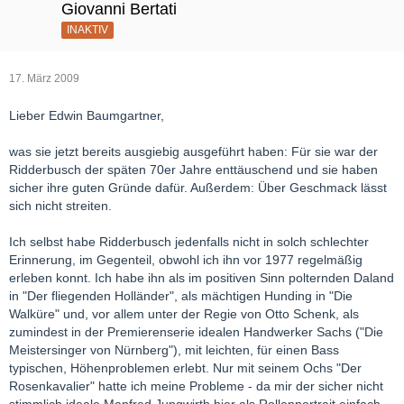
Giovanni Bertati
INAKTIV
17. März 2009
Lieber Edwin Baumgartner,
was sie jetzt bereits ausgiebig ausgeführt haben: Für sie war der
Ridderbusch der späten 70er Jahre enttäuschend und sie haben
sicher ihre guten Gründe dafür. Außerdem: Über Geschmack lässt
sich nicht streiten.
Ich selbst habe Ridderbusch jedenfalls nicht in solch schlechter
Erinnerung, im Gegenteil, obwohl ich ihn vor 1977 regelmäßig
erleben konnt. Ich habe ihn als im positiven Sinn polternden Daland
in "Der fliegenden Holländer", als mächtigen Hunding in "Die
Walküre" und, vor allem unter der Regie von Otto Schenk, als
zumindest in der Premierenserie idealen Handwerker Sachs ("Die
Meistersinger von Nürnberg"), mit leichten, für einen Bass
typischen, Höhenproblemen erlebt. Nur mit seinem Ochs "Der
Rosenkavalier" hatte ich meine Probleme - da mir der sicher nicht
stimmlich ideale Manfred Jungwirth hier als Rollenportrait einfach