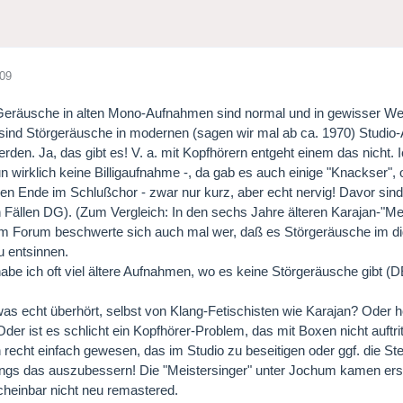
009
eräusche in alten Mono-Aufnahmen sind normal und in gewisser Weise
 sind Störgeräusche in modernen (sagen wir mal ab ca. 1970) Studio-
erden. Ja, das gibt es! V. a. mit Kopfhörern entgeht einem das nicht. I
un wirklich keine Billigaufnahme -, da gab es auch einige "Knackser"
en Ende im Schlußchor - zwar nur kurz, aber echt nervig! Davor sind s
 Fällen DG). (Zum Vergleich: In den sechs Jahre älteren Karajan-"Me
m Forum beschwerte sich auch mal wer, daß es Störgeräusche im di
u entsinnen.
be ich oft viel ältere Aufnahmen, wo es keine Störgeräusche gibt (D
s echt überhört, selbst von Klang-Fetischisten wie Karajan? Oder h
der ist es schlicht ein Kopfhörer-Problem, das mit Boxen nicht auftri
recht einfach gewesen, das im Studio zu beseitigen oder ggf. die St
gs das auszubessern! Die "Meistersinger" unter Jochum kamen erst 
cheinbar nicht neu remastered.