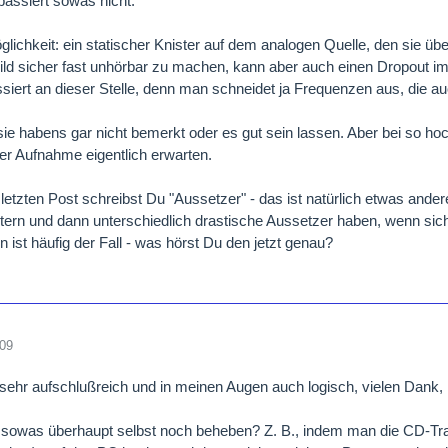
passiert sowas nicht.
lichkeit: ein statischer Knister auf dem analogen Quelle, den sie üb
ld sicher fast unhörbar zu machen, kann aber auch einen Dropout im
siert an dieser Stelle, denn man schneidet ja Frequenzen aus, die 
ie habens gar nicht bemerkt oder es gut sein lassen. Aber bei so ho
der Aufnahme eigentlich erwarten.
letzten Post schreibst Du "Aussetzer" - das ist natürlich etwas ander
tern und dann unterschiedlich drastische Aussetzer haben, wenn sich 
 ist häufig der Fall - was hörst Du den jetzt genau?
009
 sehr aufschlußreich und in meinen Augen auch logisch, vielen Dank, l
sowas überhaupt selbst noch beheben? Z. B., indem man die CD-Tra