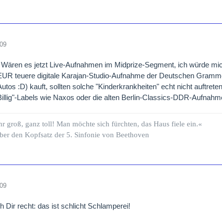
009
 Wären es jetzt Live-Aufnahmen im Midprize-Segment, ich würde mi
EUR teuere digitale Karajan-Studio-Aufnahme der Deutschen Gramm
utos :D) kauft, sollten solche "Kinderkrankheiten" echt nicht auftrete
illig"-Labels wie Naxos oder die alten Berlin-Classics-DDR-Aufnah
hr groß, ganz toll! Man möchte sich fürchten, das Haus fiele ein.«
ber den Kopfsatz der 5. Sinfonie von Beethoven
009
h Dir recht: das ist schlicht Schlamperei!