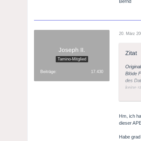
Bernd
20. März 2
Joseph II.
Zitat
Tamino-Mitglied
Origina
Beiträge
17.430
Blöde F
des Dat
keine s
Viele G
Hm, ich ha
Bernd
dieser APE
Habe grad 