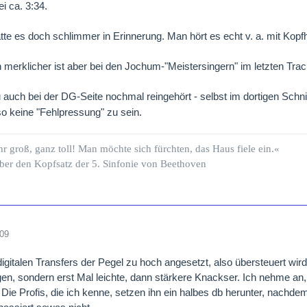
i ca. 3:34.
atte es doch schlimmer in Erinnerung. Man hört es echt v. a. mit Kopf
 merklicher ist aber bei den Jochum-"Meistersingern" im letzten Trac
auch bei der DG-Seite nochmal reingehört - selbst im dortigen Schnip
so keine "Fehlpressung" zu sein.
hr groß, ganz toll! Man möchte sich fürchten, das Haus fiele ein.«
ber den Kopfsatz der 5. Sinfonie von Beethoven
009
igitalen Transfers der Pegel zu hoch angesetzt, also übersteuert wird,
en, sondern erst Mal leichte, dann stärkere Knackser. Ich nehme a
 Die Profis, die ich kenne, setzen ihn ein halbes db herunter, nach