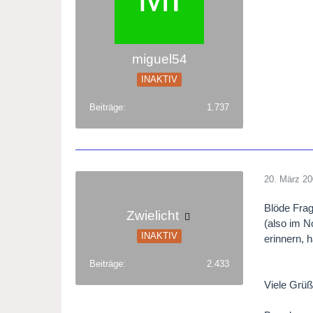
miguel54
INAKTIV
Beiträge
1.737
20. März 2
Blöde Frag
Zwielicht
(also im N
INAKTIV
erinnern, 
Beiträge
2.433
Viele Grü