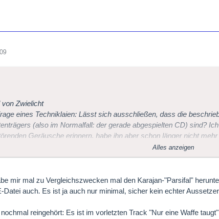
009
l von Zwielicht
rage eines Techniklaien: Lässt sich ausschließen, dass die beschri
enträgers (also im Normalfall: der gerade abgespielten CD) sind? Ic
törenden Geräusche erinnern, habe ihn aber schon länger nicht mehr 
Alles anzeigen
rüße
be mir mal zu Vergleichszwecken mal den Karajan-"Parsifal" herunter
-Datei auch. Es ist ja auch nur minimal, sicher kein echter Aussetze
nochmal reingehört: Es ist im vorletzten Track "Nur eine Waffe taugt"