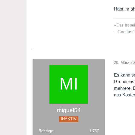
Habt ihr ä
»Das ist se
– Goethe ü
20. März 2
Es kann se
Grundeinst
mehrere. E
aus Kosten
miguel54
INAKTIV
Beiträge
1.737