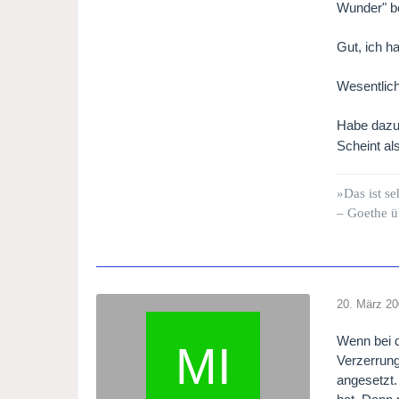
Wunder" be
Gut, ich h
Wesentlich
Habe dazu 
Scheint al
»Das ist se
– Goethe ü
20. März 2
Wenn bei d
Verzerrung
angesetzt.