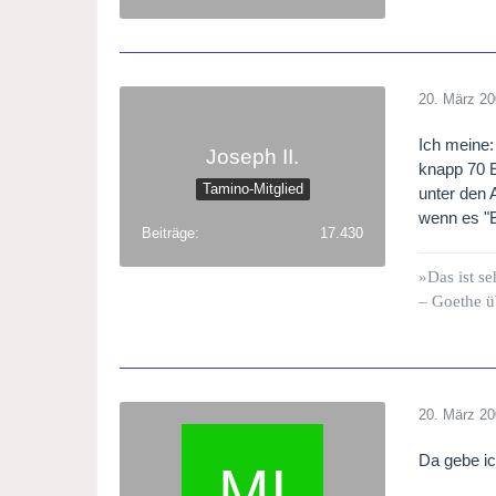
20. März 2
Ich meine:
Joseph II.
knapp 70 
Tamino-Mitglied
unter den A
wenn es "B
Beiträge
17.430
»Das ist se
– Goethe ü
20. März 2
Da gebe ic