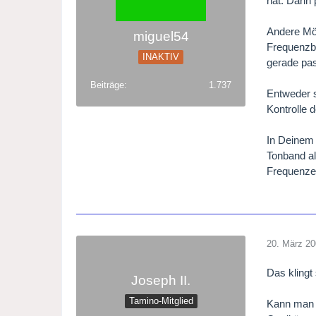
hat. Dann 
Andere Mög
miguel54
Frequenzbi
INAKTIV
gerade pas
Beiträge
1.737
Entweder s
Kontrolle 
In Deinem 
Tonband al
Frequenzen
20. März 2
Das klingt
Joseph II.
Tamino-Mitglied
Kann man 