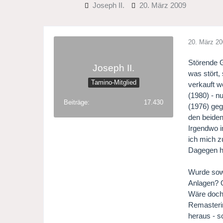
Joseph II.
20. März 2009
20. März 2
Störende G
Joseph II.
was stört,
Tamino-Mitglied
verkauft w
(1980) - n
Beiträge
17.430
(1976) geg
den beiden
Irgendwo i
ich mich z
Dagegen ha
Wurde sowa
Anlagen? O
Wäre doch 
Remasterin
heraus - s