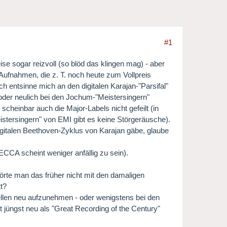
#1
 sogar reizvoll (so blöd das klingen mag) - aber
Aufnahmen, die z. T. noch heute zum Vollpreis
ch entsinne mich an den digitalen Karajan-"Parsifal"
, oder neulich bei den Jochum-"Meistersingern"
cheinbar auch die Major-Labels nicht gefeilt (in
istersingern" von EMI gibt es keine Störgeräusche).
gitalen Beethoven-Zyklus von Karajan gäbe, glaube
ECCA scheint weniger anfällig zu sein).
örte man das früher nicht mit den damaligen
tt?
ellen neu aufzunehmen - oder wenigstens bei den
jüngst neu als "Great Recording of the Century"