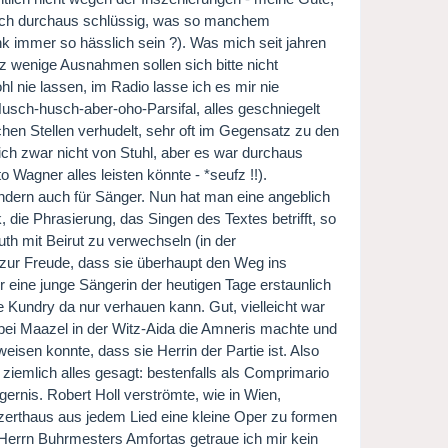
a auch durchaus schlüssig, was so manchem
k immer so hässlich sein ?). Was mich seit jahren
z wenige Ausnahmen sollen sich bitte nicht
l nie lassen, im Radio lasse ich es mir nie
usch-husch-aber-oho-Parsifal, alles geschniegelt
hen Stellen verhudelt, sehr oft im Gegensatz zu den
ich zwar nicht von Stuhl, aber es war durchaus
 Wagner alles leisten könnte - *seufz !!).
ndern auch für Sänger. Nun hat man eine angeblich
 die Phrasierung, das Singen des Textes betrifft, so
th mit Beirut zu verwechseln (in der
zur Freude, dass sie überhaupt den Weg ins
r eine junge Sängerin der heutigen Tage erstaunlich
e Kundry da nur verhauen kann. Gut, vielleicht war
 bei Maazel in der Witz-Aida die Amneris machte und
eisen konnte, dass sie Herrin der Partie ist. Also
so ziemlich alles gesagt: bestenfalls als Comprimario
ernis. Robert Holl verströmte, wie in Wien,
zerthaus aus jedem Lied eine kleine Oper zu formen
 Herrn Buhrmesters Amfortas getraue ich mir kein