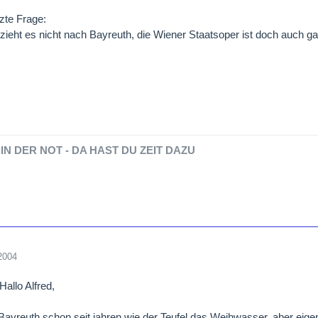
tzte Frage:
zieht es nicht nach Bayreuth, die Wiener Staatsoper ist doch auch ganz
IN DER NOT - DA HAST DU ZEIT DAZU
2004
 Hallo Alfred,
Bayreuth schon seit jahren wie der Teufel das Weihwasser, aber eige