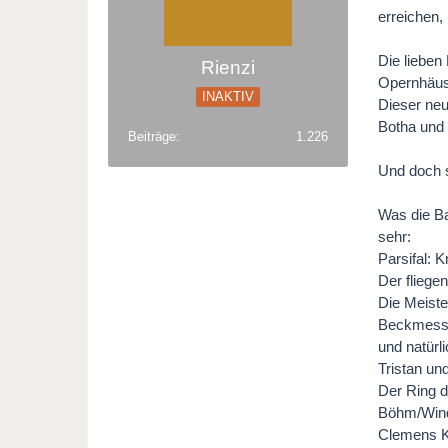
erreichen,
Die lieben
Rienzi
Opernhäus
INAKTIV
Dieser neu
Botha und 
Beiträge
1.226
Und doch s
Was die Ba
sehr:
Parsifal: 
Der fliege
Die Meist
Beckmesse
und natürli
Tristan u
Der Ring d
Böhm/Wind
Clemens K