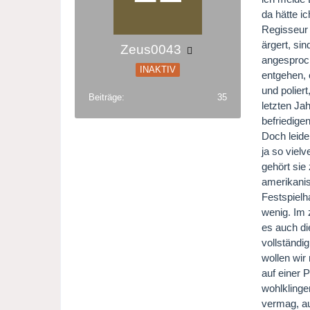
da hätte i
Regisseur 
ärgert, si
Zeus0043
angesproch
INAKTIV
entgehen, 
und polier
Beiträge
35
letzten Ja
befriedige
Doch leide
ja so viel
gehört sie
amerikanis
Festspielh
wenig. Im 
es auch di
vollständi
wollen wir 
auf einer 
wohlklinge
vermag, au