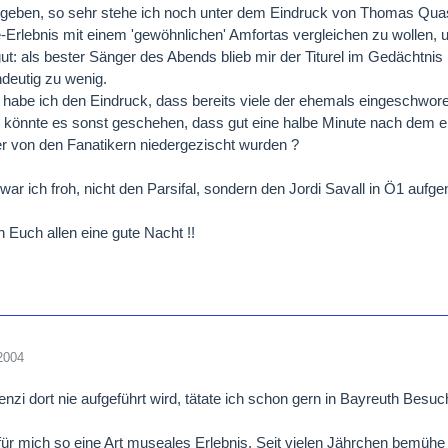
ugeben, so sehr stehe ich noch unter dem Eindruck von Thomas Quasth
rlebnis mit einem 'gewöhnlichen' Amfortas vergleichen zu wollen, u
ut: als bester Sänger des Abends blieb mir der Titurel im Gedächtnis
ndeutig zu wenig.
 habe ich den Eindruck, dass bereits viele der ehemals eingeschwore
 könnte es sonst geschehen, dass gut eine halbe Minute nach dem e
r von den Fanatikern niedergezischt wurden ?
 war ich froh, nicht den Parsifal, sondern den Jordi Savall in Ö1 au
 Euch allen eine gute Nacht !!
2004
nzi dort nie aufgeführt wird, tätate ich schon gern in Bayreuth Besuch
ür mich so eine Art museales Erlebnis. Seit vielen Jährchen bemühe 