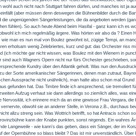
ch wohl auch nicht nach Stuttgart fahren dürfen, und manches ist j
einfällt (aber müssen denn deswegen die Bühnenbilder durch die Ban
nd die ungenügenden Sängerleistungen, die da angeboten werden (gan
en fühlen). So auch heute Abend beim Hasifal - ganz kann ich es woh
obwohl ich mich regelmäßig ärgere. Was hörten wir also da ? Einen H
t, wie man es nun mal von Boulez gewohnt ist, zügige Tempi, an manc
hren erholsam wenig Zelebriertes, kurz und gut: das Orchester riss m
nd (ich möchte gar nicht wissen, was Boulez mit den Wienern in puncto
r sind auch Wagners Opern nicht nur fürs Orchester geschrieben, so
versprechende Kundry über den Atlantik geholt. Was nun den Ausdruck,
 zu der Sorte amerikanischer Sängerinnen, denen man zutraut, Bayreu
chen Aussprache nicht unähnlich), man hatte also schon mal Grund 
aus gefunden hat. Das Timbre finde ich ansprechend, sie tremoliert fü
zweiten Aufzug verhaut sie dann allerdings so ziemlich alles, was ein
e Nervosität, ich erinnere mich da an eine gewisse Frau Vergara, die
g vernervte, obwohl sie an anderer Stelle, in Verona z.B., durchaus bew
nicht allzu streng sein. Was Wottrich betrifft, so hat Antracis schon 
Provinzbühne kann der Knabe punkten, sonst nirgends. Ein wahres Ärg
nde Langeweile - wie kann's das geben, dass ein Sänger, der im Kon
f der Opernbühne so blass bleibt ? Das ist mir unverständlich. Über