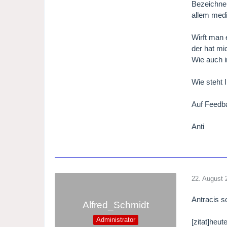
Bezeichnen
allem med
Wirft man 
der hat mi
Wie auch 
Wie steht 
Auf Feedba
Anti
22. August 
Antracis s
Alfred_Schmidt
Administrator
[zitat]heu