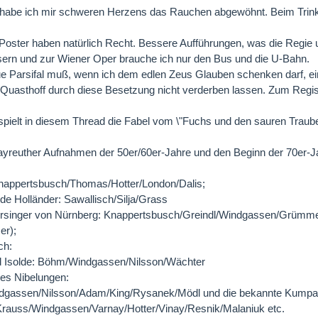
 habe ich mir schweren Herzens das Rauchen abgewöhnt. Beim Trink
 Poster haben natürlich Recht. Bessere Aufführungen, was die Regie und
ern und zur Wiener Oper brauche ich nur den Bus und die U-Bahn.
e Parsifal muß, wenn ich dem edlen Zeus Glauben schenken darf, ei
Quasthoff durch diese Besetzung nicht verderben lassen. Zum Regisseu
pielt in diesem Thread die Fabel vom \"Fuchs und den sauren Traube
yreuther Aufnahmen der 50er/60er-Jahre und den Beginn der 70er-Jah
Knappertsbusch/Thomas/Hotter/London/Dalis;
nde Holländer: Sawallisch/Silja/Grass
ersinger von Nürnberg: Knappertsbusch/Greindl/Windgassen/Grümme
r);
ch:
nd Isolde: Böhm/Windgassen/Nilsson/Wächter
es Nibelungen:
gassen/Nilsson/Adam/King/Rysanek/Mödl und die bekannte Kumpa
rauss/Windgassen/Varnay/Hotter/Vinay/Resnik/Malaniuk etc.