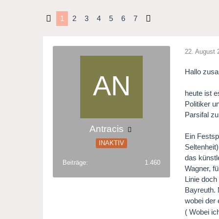
1
2
3
4
5
6
7
22. August 
Hallo zus
heute ist 
Politiker 
Parsifal z
Antracis
Ein Festsp
INAKTIV
Seltenheit
das künstl
Beiträge
1.460
Wagner, fü
Linie doch
Bayreuth. 
wobei der 
( Wobei ic