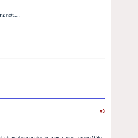
 nett.....
#3
ntlich nicht wegen der Inszenierungen - meine Güte,