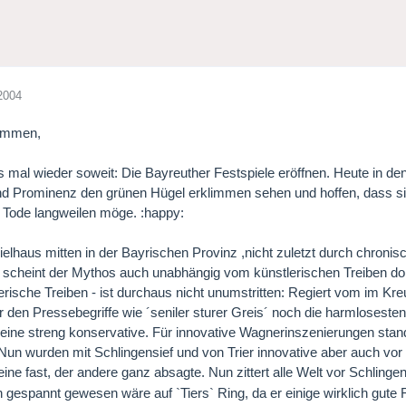
2004
ammen,
es mal wieder soweit: Die Bayreuther Festspiele eröffnen. Heute in d
und Prominenz den grünen Hügel erklimmen sehen und hoffen, dass s
u Tode langweilen möge. :happy:
ielhaus mitten in der Bayrischen Provinz ,nicht zuletzt durch chronis
) scheint der Mythos auch unabhängig vom künstlerischen Treiben dor
erische Treiben - ist durchaus nicht unumstritten: Regiert vom im Kr
r den Pressebegriffe wie ´seniler sturer Greis´ noch die harmlosesten
 eine streng konservative. Für innovative Wagnerinszenierungen stand 
Nun wurden mit Schlingensief und von Trier innovative aber auch vo
eine fast, der andere ganz absagte. Nun zittert alle Welt vor Schlingen
h gespannt gewesen wäre auf `Tiers` Ring, da er einige wirklich gute