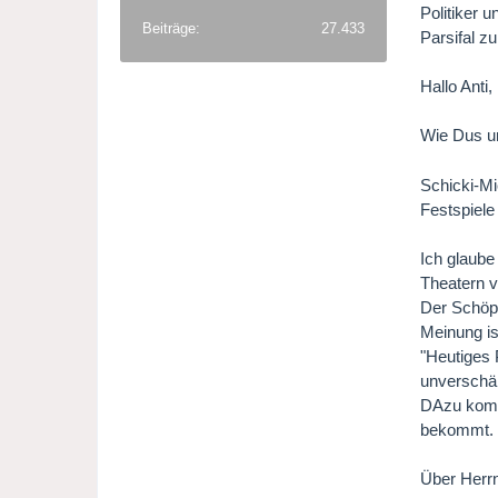
Politiker 
Beiträge
27.433
Parsifal z
Hallo Anti,
Wie Dus u
Schicki-Mi
Festspiele 
Ich glaube
Theatern v
Der Schöpf
Meinung is
"Heutiges 
unverschä
DAzu kommt
bekommt. F
Über Herrn