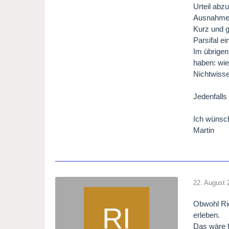
Urteil abz
Ausnahme-E
Kurz und g
Parsifal ei
Im übrigen
haben: wie
Nichtwisse
Jedenfalls
Ich wünsch
Martin
22. August 
Obwohl Rie
erleben.
Das wäre f