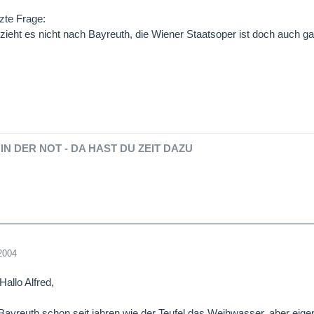
tzte Frage:
zieht es nicht nach Bayreuth, die Wiener Staatsoper ist doch auch ganz
IN DER NOT - DA HAST DU ZEIT DAZU
2004
 Hallo Alfred,
Bayreuth schon seit jahren wie der Teufel das Weihwasser, aber eige