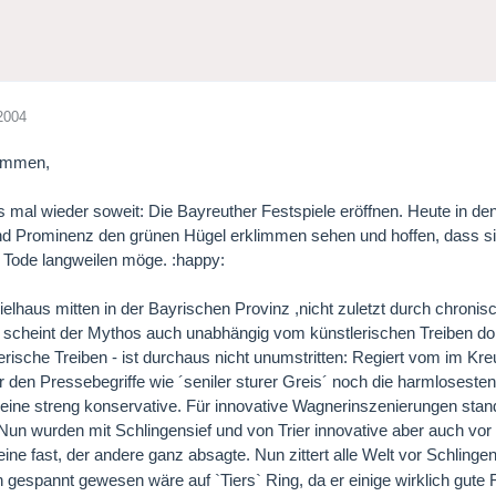
2004
ammen,
es mal wieder soweit: Die Bayreuther Festspiele eröffnen. Heute in d
und Prominenz den grünen Hügel erklimmen sehen und hoffen, dass s
u Tode langweilen möge. :happy:
ielhaus mitten in der Bayrischen Provinz ,nicht zuletzt durch chronis
) scheint der Mythos auch unabhängig vom künstlerischen Treiben dor
erische Treiben - ist durchaus nicht unumstritten: Regiert vom im Kr
r den Pressebegriffe wie ´seniler sturer Greis´ noch die harmlosesten
 eine streng konservative. Für innovative Wagnerinszenierungen stand 
Nun wurden mit Schlingensief und von Trier innovative aber auch vo
eine fast, der andere ganz absagte. Nun zittert alle Welt vor Schlingen
h gespannt gewesen wäre auf `Tiers` Ring, da er einige wirklich gute