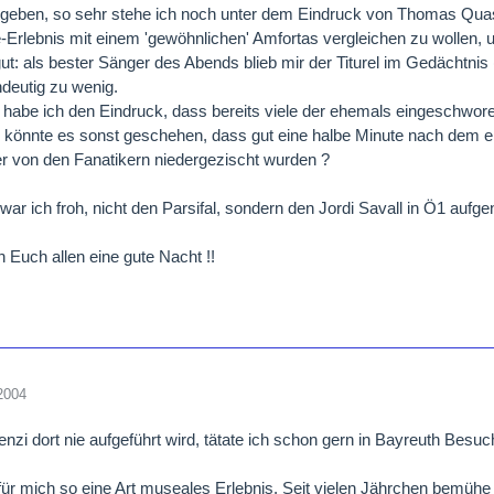
ugeben, so sehr stehe ich noch unter dem Eindruck von Thomas Quasth
rlebnis mit einem 'gewöhnlichen' Amfortas vergleichen zu wollen, u
ut: als bester Sänger des Abends blieb mir der Titurel im Gedächtnis
ndeutig zu wenig.
 habe ich den Eindruck, dass bereits viele der ehemals eingeschwore
 könnte es sonst geschehen, dass gut eine halbe Minute nach dem e
r von den Fanatikern niedergezischt wurden ?
 war ich froh, nicht den Parsifal, sondern den Jordi Savall in Ö1 au
 Euch allen eine gute Nacht !!
2004
nzi dort nie aufgeführt wird, tätate ich schon gern in Bayreuth Besuch
ür mich so eine Art museales Erlebnis. Seit vielen Jährchen bemühe 