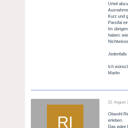
Urteil abz
Ausnahme-E
Kurz und g
Parsifal ei
Im übrigen
haben: wie
Nichtwisse
Jedenfalls
Ich wünsch
Martin
22. August 
Obwohl Rie
erleben.
Das wäre f