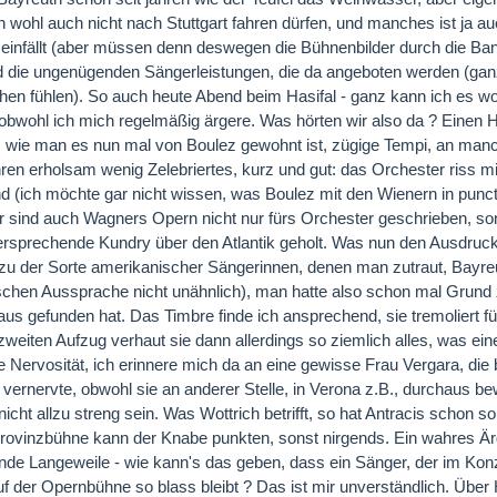
ch wohl auch nicht nach Stuttgart fahren dürfen, und manches ist j
einfällt (aber müssen denn deswegen die Bühnenbilder durch die Ban
nd die ungenügenden Sängerleistungen, die da angeboten werden (gan
en fühlen). So auch heute Abend beim Hasifal - ganz kann ich es woh
obwohl ich mich regelmäßig ärgere. Was hörten wir also da ? Einen H
t, wie man es nun mal von Boulez gewohnt ist, zügige Tempi, an manc
hren erholsam wenig Zelebriertes, kurz und gut: das Orchester riss m
nd (ich möchte gar nicht wissen, was Boulez mit den Wienern in puncto
r sind auch Wagners Opern nicht nur fürs Orchester geschrieben, so
versprechende Kundry über den Atlantik geholt. Was nun den Ausdruck,
 zu der Sorte amerikanischer Sängerinnen, denen man zutraut, Bayreu
chen Aussprache nicht unähnlich), man hatte also schon mal Grund 
aus gefunden hat. Das Timbre finde ich ansprechend, sie tremoliert fü
zweiten Aufzug verhaut sie dann allerdings so ziemlich alles, was ein
e Nervosität, ich erinnere mich da an eine gewisse Frau Vergara, die
g vernervte, obwohl sie an anderer Stelle, in Verona z.B., durchaus bew
nicht allzu streng sein. Was Wottrich betrifft, so hat Antracis schon 
Provinzbühne kann der Knabe punkten, sonst nirgends. Ein wahres Ärg
nde Langeweile - wie kann's das geben, dass ein Sänger, der im Kon
f der Opernbühne so blass bleibt ? Das ist mir unverständlich. Über