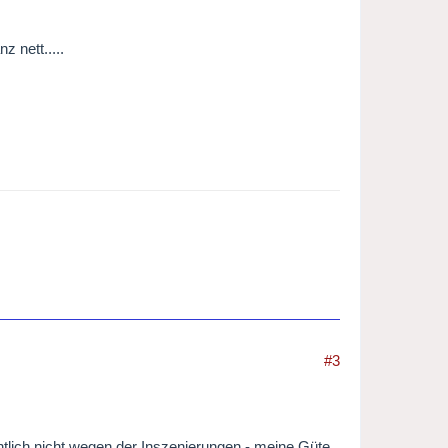
 nett.....
#3
ntlich nicht wegen der Inszenierungen - meine Güte,