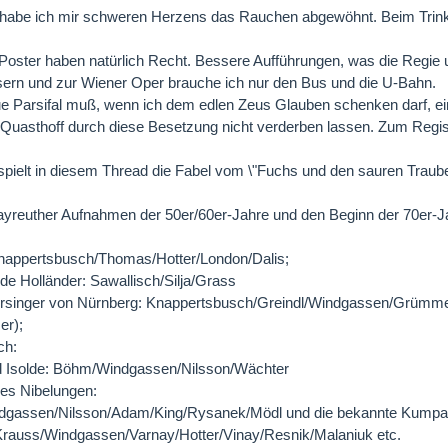
 habe ich mir schweren Herzens das Rauchen abgewöhnt. Beim Trink
 Poster haben natürlich Recht. Bessere Aufführungen, was die Regie und
ern und zur Wiener Oper brauche ich nur den Bus und die U-Bahn.
e Parsifal muß, wenn ich dem edlen Zeus Glauben schenken darf, ei
Quasthoff durch diese Besetzung nicht verderben lassen. Zum Regisseu
pielt in diesem Thread die Fabel vom \"Fuchs und den sauren Traube
yreuther Aufnahmen der 50er/60er-Jahre und den Beginn der 70er-Jah
Knappertsbusch/Thomas/Hotter/London/Dalis;
nde Holländer: Sawallisch/Silja/Grass
ersinger von Nürnberg: Knappertsbusch/Greindl/Windgassen/Grümme
r);
ch:
nd Isolde: Böhm/Windgassen/Nilsson/Wächter
es Nibelungen:
gassen/Nilsson/Adam/King/Rysanek/Mödl und die bekannte Kumpa
rauss/Windgassen/Varnay/Hotter/Vinay/Resnik/Malaniuk etc.