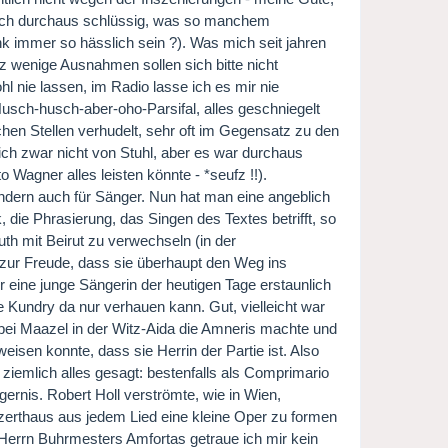
a auch durchaus schlüssig, was so manchem
k immer so hässlich sein ?). Was mich seit jahren
z wenige Ausnahmen sollen sich bitte nicht
l nie lassen, im Radio lasse ich es mir nie
usch-husch-aber-oho-Parsifal, alles geschniegelt
hen Stellen verhudelt, sehr oft im Gegensatz zu den
ich zwar nicht von Stuhl, aber es war durchaus
 Wagner alles leisten könnte - *seufz !!).
ndern auch für Sänger. Nun hat man eine angeblich
 die Phrasierung, das Singen des Textes betrifft, so
th mit Beirut zu verwechseln (in der
zur Freude, dass sie überhaupt den Weg ins
r eine junge Sängerin der heutigen Tage erstaunlich
e Kundry da nur verhauen kann. Gut, vielleicht war
 bei Maazel in der Witz-Aida die Amneris machte und
eisen konnte, dass sie Herrin der Partie ist. Also
so ziemlich alles gesagt: bestenfalls als Comprimario
ernis. Robert Holl verströmte, wie in Wien,
zerthaus aus jedem Lied eine kleine Oper zu formen
 Herrn Buhrmesters Amfortas getraue ich mir kein