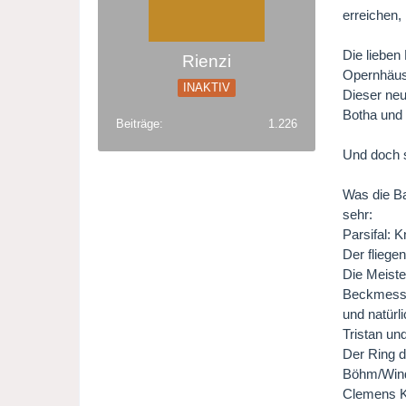
erreichen,
Die lieben
Rienzi
Opernhäus
INAKTIV
Dieser neu
Botha und 
Beiträge
1.226
Und doch s
Was die Ba
sehr:
Parsifal: 
Der fliege
Die Meist
Beckmesse
und natürli
Tristan u
Der Ring d
Böhm/Wind
Clemens K