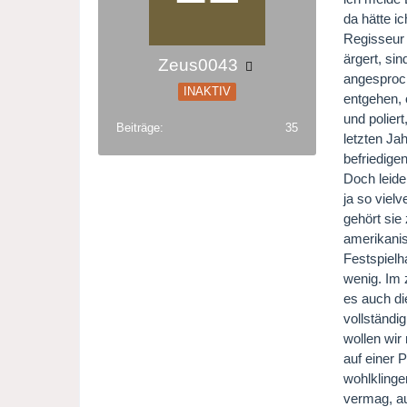
da hätte i
Regisseur 
ärgert, si
Zeus0043
angesproch
INAKTIV
entgehen, 
und polier
Beiträge
35
letzten Ja
befriedige
Doch leide
ja so viel
gehört sie
amerikanis
Festspielh
wenig. Im 
es auch di
vollständi
wollen wir 
auf einer 
wohlklinge
vermag, au