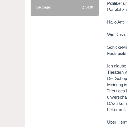
Politiker 
Beiträge
27.438
Parsifal z
Hallo Anti,
Wie Dus u
Schicki-Mi
Festspiele 
Ich glaube
Theatern v
Der Schöpf
Meinung is
"Heutiges 
unverschä
DAzu kommt
bekommt. F
Über Herrn