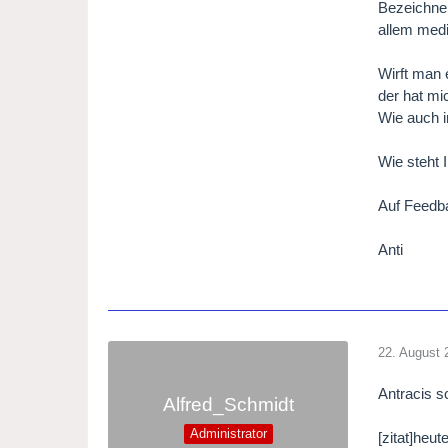
Bezeichnen
allem med
Wirft man 
der hat mi
Wie auch 
Wie steht 
Auf Feedba
Anti
22. August 
Antracis s
Alfred_Schmidt
Administrator
[zitat]heu