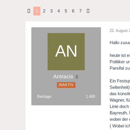
1
2
3
4
5
6
7
22. August 
Hallo zus
heute ist 
Politiker 
Parsifal z
Antracis
Ein Festsp
INAKTIV
Seltenheit
das künstl
Beiträge
1.460
Wagner, fü
Linie doch
Bayreuth. 
wobei der 
( Wobei ic