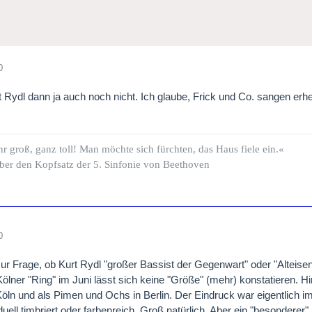
0
st Rydl dann ja auch noch nicht. Ich glaube, Frick und Co. sangen erh
hr groß, ganz toll! Man möchte sich fürchten, das Haus fiele ein.«
ber den Kopfsatz der 5. Sinfonie von Beethoven
0
r Frage, ob Kurt Rydl "großer Bassist der Gegenwart" oder "Alteisen
Kölner "Ring" im Juni lässt sich keine "Größe" (mehr) konstatieren. H
öln und als Pimen und Ochs in Berlin. Der Eindruck war eigentlich 
duell timbriert oder farbenreich. Groß natürlich. Aber ein "besonderer"