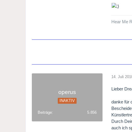
Hear Me R
14. Juli 201
Lieber Dr
operus
INAKTIV
danke für 
Bescheiden
Beiträge
5.856
Künstlertr
Durch Dein
auch ich s