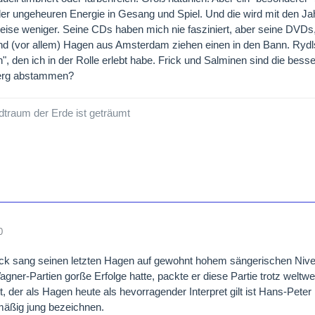
der ungeheuren Energie in Gesang und Spiel. Und die wird mit den Jahr
eise weniger. Seine CDs haben mich nie fasziniert, aber seine DVD
d (vor allem) Hagen aus Amsterdam ziehen einen in den Bann. Rydls H
", den ich in der Rolle erlebt habe. Frick und Salminen sind die bes
erg abstammen?
traum der Erde ist geträumt
0
ick sang seinen letzten Hagen auf gewohnt hohem sängerischen Nive
gner-Partien gorße Erfolge hatte, packte er diese Partie trotz weltw
t, der als Hagen heute als hevorragender Interpret gilt ist Hans-Pete
mäßig jung bezeichnen.