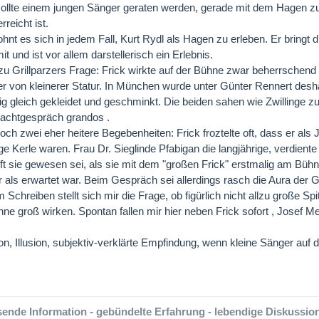
ollte einem jungen Sänger geraten werden, gerade mit dem Hagen zu
reicht ist.
hnt es sich in jedem Fall, Kurt Rydl als Hagen zu erleben. Er bringt di
t und ist vor allem darstellerisch ein Erlebnis.
u Grillparzers Frage: Frick wirkte auf der Bühne zwar beherrschend 
r von kleinerer Statur. In München wurde unter Günter Rennert desha
ig gleich gekleidet und geschminkt. Die beiden sahen wie Zwillinge 
Nachtgespräch grandos .
 noch zwei eher heitere Begebenheiten: Frick froztelte oft, dass er al
ge Kerle waren. Frau Dr. Sieglinde Pfabigan die langjährige, verdien
fft sie gewesen sei, als sie mit dem "großen Frick" erstmalig am Büh
er als erwartet war. Beim Gespräch sei allerdings rasch die Aura de
 Schreiben stellt sich mir die Frage, ob figürlich nicht allzu große 
hne groß wirken. Spontan fallen mir hier neben Frick sofort , Josef M
tion, Illusion, subjektiv-verklärte Empfindung, wenn kleine Sänger au
ende Information - gebündelte Erfahrung - lebendige Diskussion-