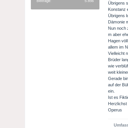
Beiträge
5.856
Übrigens s
Konstanz er
Übrigens lo
Dämonie mi
Nun noch z
m aber ehe
Hagen völl
allem im 
Vielleicht
Brüder lan
wie verblü
weit klein
Gerade bim
auf der Bü
ein.
Ist es Fik
Herzlichst
Operus
Umfass