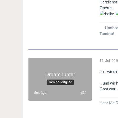
Herzlichst
Operus
Umfass
Tamino!
14. Juli 201
Ja - wir s
Dreamhunter
Tamino-Mitglied
.. und wir
Gast war -
Beiträge
814
Hear Me R