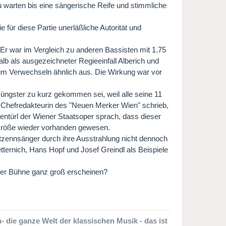
 warten bis eine sängerische Reife und stimmliche
e für diese Partie unerläßliche Autorität und
Er war im Vergleich zu anderen Bassisten mit 1.75
lb als ausgezeichneter Regieeinfall Alberich und
zum Verwechseln ähnlich aus. Die Wirkung war vor
s Jüngster zu kurz gekommen sei, weil alle seine 11
te Chefredakteurin des "Neuen Merker Wien" schrieb,
nentürl der Wiener Staatsoper sprach, dass dieser
r Größe wieder vorhanden gewesen.
Spitzennsänger durch ihre Ausstrahlung nicht dennoch
etternich, Hans Hopf und Josef Greindl als Beispiele
f der Bühne ganz groß erscheinen?
 die ganze Welt der klassischen Musik - das ist