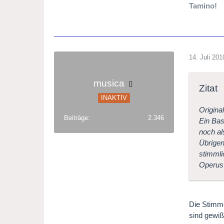
Tamino!
14. Juli 201
musica
Zitat
INAKTIV
Origina
Beiträge
2.346
Ein Bas
noch al
Übrigen
stimmli
Operus
Die Stimm
sind gewi