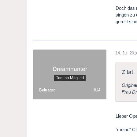
Doch das m
singen zu 
gereift sin
14. Juli 201
Dreamhunter
Zitat
Tamino-Mitglied
Origina
Beiträge
814
Frau Dr
Lieber Ope
"meine" Ch