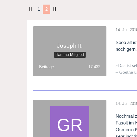
1
2
14. Juli 201
Sooo alt i
Joseph II.
noch gern.
Tamino-Mitglied
»Das ist se
Beiträge
17.432
– Goethe ü
14. Juli 201
Nochmal zu
Fasolt im 
Osmin in K
sehr indivi