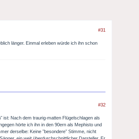
#31
eblich länger. Einmal erleben würde ich ihn schon
#32
" ist: Nach dem traurig-matten Flügelschlagen als
ingegen hörte ich ihn in den 90ern als Mephisto und
immer derselbe: Keine "besondere" Stimme, nicht
 Sänger, ein weit überdurchschnittlicher Darsteller. Er