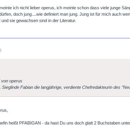
einte ich nicht lieber operus, ich meinte schon dass viele junge Sä
dürfen, doch jung....wie definiert man jung. Jung ist für mich auch w
d und sie gewachsen sind in der Literatur.
0
l von operus
. Sieglinde Fabian die langjährige, verdiente Chefredakteurin des "Ne
rus,
efin heißt PFABIGAN - da hast Du uns doch glatt 2 Buchstaben unter