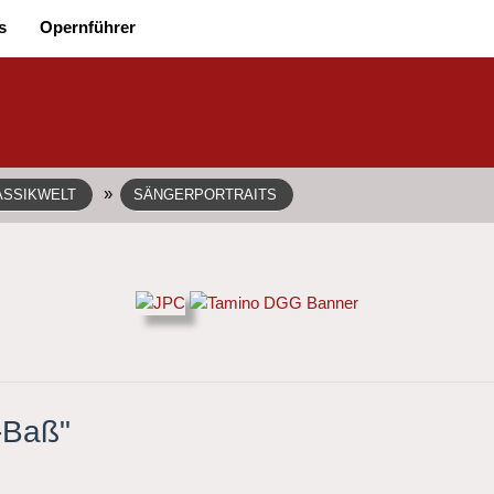
s
Opernführer
»
ASSIKWELT
SÄNGERPORTRAITS
-Baß"