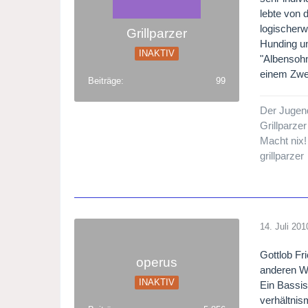
lebte von 
logischerw
Grillparzer
Hunding un
INAKTIV
"Albensohn
einem Zw
Beiträge
99
Der Jugend
Grillparzer
Macht nix!
grillparzer
14. Juli 201
Gottlob Fr
operus
anderen Wa
INAKTIV
Ein Bassis
verhältnis