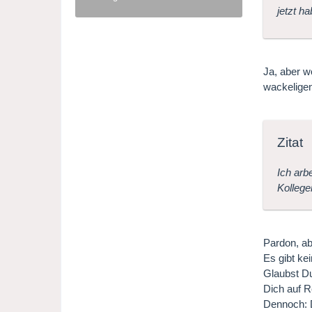
jetzt h
Ja, aber w
wackelige
Zitat
Ich arb
Kollege
Pardon, ab
Es gibt ke
Glaubst Du
Dich auf R
Dennoch: 