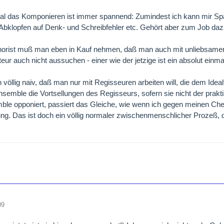
al das Komponieren ist immer spannend: Zumindest ich kann mir Spa
Abklopfen auf Denk- und Schreibfehler etc. Gehört aber zum Job daz
orist muß man eben in Kauf nehmen, daß man auch mit unliebsamere
ur auch nicht aussuchen - einer wie der jetzige ist ein absolut einmali
h völlig naiv, daß man nur mit Regisseuren arbeiten will, die dem Ide
semble die Vortsellungen des Regisseurs, sofern sie nicht der prak
le opponiert, passiert das Gleiche, wie wenn ich gegen meinen Chef 
g. Das ist doch ein völlig normaler zwischenmenschlicher Prozeß, der
09