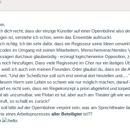
in,
ch dich recht, dass der einzige Künstler auf einer Opernbühne also 
egen ist, verstehe ich schon, wenn das Ensemble aufmuckt.
ch richtig: Ich bin sehr dafür, dass ein Regisseur seine Ideen verwirkl
codex im Umgang mit seinen Mitarbeitern. Menschenverachtendes Ve
sagen durchaus glaubwürdig - erzeugt logischerweise Opposition, zu
 noch hinzufügen. Dass viele Regisseure im Chor nur ein lästiges Ü
 weiß ich auch von meinen Freunden. Oder glaubst du, dass es die Ar
ert. "Und der Scheißchor soll sich erst einmal dort hinstellen und..
iesem Herrn sein Leben so schwer wie nur möglich machen, darauf g
arf es nicht sein, dass ein Regiekonzept a priori abgelehnt und torped
t als unzumutbar, wie Flotan es tut, aber auch am Theater gilt wie w
ruft, so schallt es zurück!"
soll bitte auf der Opernbühne verpönt sein, was am Sprechtheater läng
nis eines Arbeitsprozesses
aller Beteiligter
ist??
na