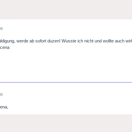
09
ldigung, werde ab sofort duzen! Wusste ich nicht und wollte auch wirk
ucena
09
cena,