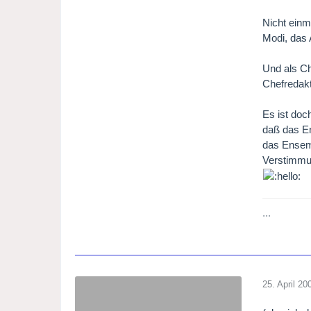
Nicht einm
Modi, das 
Und als Ch
Chefredakte
Es ist doc
daß das En
das Ensemb
Verstimmun
...
25. April 20