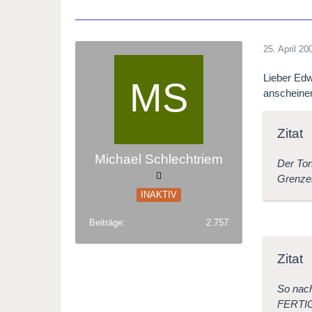
25. April 20
Lieber Edw
anscheine
Zitat
Michael Schlechtriem
Der Ton
Grenze
INAKTIV
Beiträge
2.757
Zitat
So nac
FERTIG