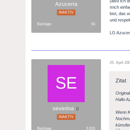
(also ich 
Azucena
mich einfa
INAKTIV
bist, das 
und respe
Beiträge
56
LG Azuce
25. April 20
Zitat
Origina
Hallo A
severina
Wenn Ko
INAKTIV
Nochm
künstle
Beiträge
3.033