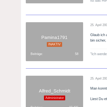
Ist das HI
25. April 20
Glaub ich 
Pamina1791
bin sicher
INAKTIV
"Ich werde
Beiträge
58
25. April 20
Man konnte
Alfred_Schmidt
Administrator
Liest Du 