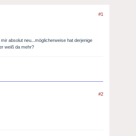
#1
t mir absolut neu...möglicherweise hat derjenige
Wer weiß da mehr?
#2