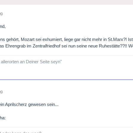
09
nd,
ens gehört, Mozart sei exhumiert, liege gar nicht mehr in St.Marx?! Is
as Ehrengrab im Zentralfriedhof sei nun seine neue Ruhestätte??!! 
 allerorten an Deiner Seite seyn"
09
n Aprilscherz gewesen sein...