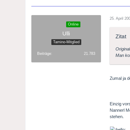
25. April 20
Online
Ulli
Zitat
Tamino-Mitglied
Origina
Beiträge
21.783
Man kon
Zumal ja d
Einzig vor
Nannerl Mo
stehen.