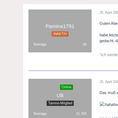
25. April 20
Guten Abe
Pamina1791
INAKTIV
habe letzt
gedacht, d
Beiträge
58
"Ich werde
25. April 20
Online
Das muß ei
Ulli
Tamino-Mitglied
Beiträge
21.783