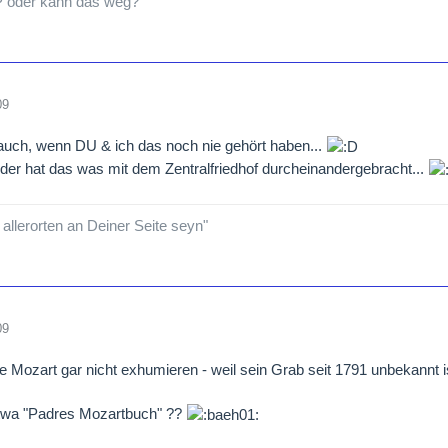
P oder kann das weg?
09
auch, wenn DU & ich das noch nie gehört haben...
, der hat das was mit dem Zentralfriedhof durcheinandergebracht...
 allerorten an Deiner Seite seyn"
09
 Mozart gar nicht exhumieren - weil sein Grab seit 1791 unbekannt ist
etwa "Padres Mozartbuch" ??