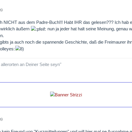
09
h NICHT aus dem Padre-Buch!!! Habt IHR das gelesen??? Ich hab es
 wirklich äußern
nun ja jeder hat halt seine Meinung, genau 
n.
 gibts ja auch noch die spannende Geschichte, daß die Freimaurer 
 allerorten an Deiner Seite seyn"
09
h kein Freund von "Kurzmitteilungen" und will hier mal ne Ausnahme ma