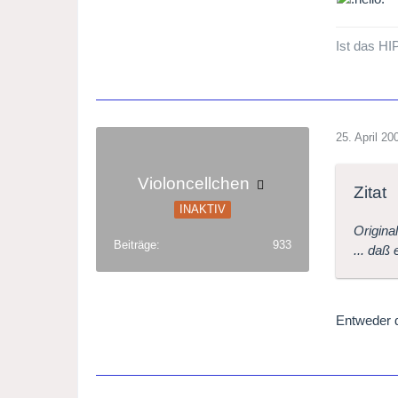
Ist das HI
25. April 20
Violoncellchen
Zitat
INAKTIV
Original
Beiträge
933
... daß
Entweder d