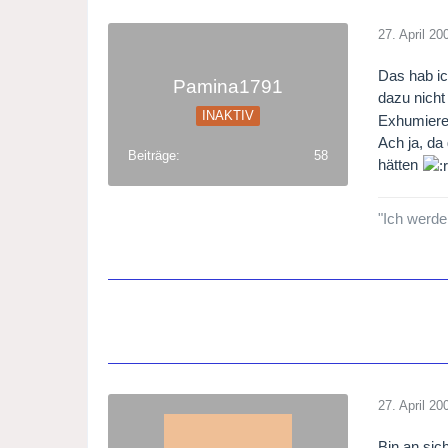
27. April 20
Das hab ic
Pamina1791
dazu nicht
INAKTIV
Exhumiere
Ach ja, da
Beiträge
58
hätten
"Ich werde
27. April 20
Bin an sic