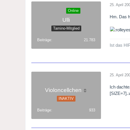
25. April 20
Online
Hm. Das hä
Ulli
Tamino-Mitglied
Beiträge
21.783
Ist das HI
25. April 20
Ich dachte
Violoncellchen
[SIZE=7].
INAKTIV
Beiträge
933