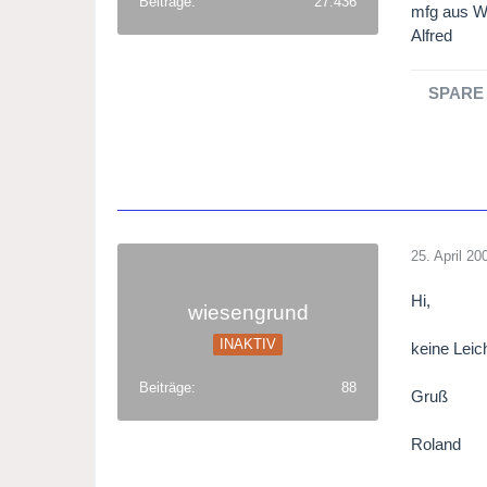
Beiträge
27.436
mfg aus W
Alfred
SPARE 
25. April 20
Hi,
wiesengrund
INAKTIV
keine Leic
Beiträge
88
Gruß
Roland