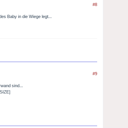
#8
es Baby in die Wiege legt...
#9
rwand sind...
/SIZE]