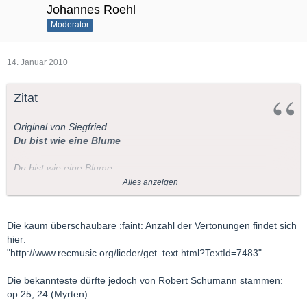
Johannes Roehl
Moderator
14. Januar 2010
Zitat
Original von Siegfried
Du bist wie eine Blume
Du bist wie eine Blume
so schön, so hold und rein.
Alles anzeigen
Ich schau' dich an, und Wehmut
schleicht mir ins Herz hinein.
Die kaum überschaubare :faint: Anzahl der Vertonungen findet sich
Mir ist, als ob ich die Hände
hier:
aufs Haupt dir legen sollt',
"http://www.recmusic.org/lieder/get_text.html?TextId=7483"
betend, daß Gott dich erhalte
so rein, so schön, so hold.
Die bekannteste dürfte jedoch von Robert Schumann stammen:
op.25, 24 (Myrten)
Text: Heinrich Heine (aus dem Buch der Lieder, Nr.47 Die