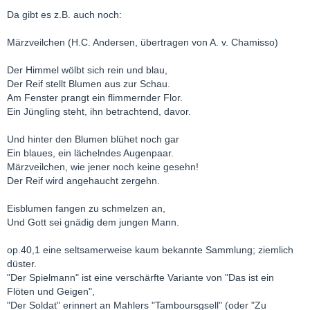
Heimkehr, 1825 veröffentlicht).
Da gibt es z.B. auch noch:
Vertont wurde das Gedicht gut zwei Dutzend Mal, u.a. von Franz
Liszt.
Märzveilchen (H.C. Andersen, übertragen von A. v. Chamisso)
Der Himmel wölbt sich rein und blau,
Der Reif stellt Blumen aus zur Schau.
Am Fenster prangt ein flimmernder Flor.
Ein Jüngling steht, ihn betrachtend, davor.
Und hinter den Blumen blühet noch gar
Ein blaues, ein lächelndes Augenpaar.
Märzveilchen, wie jener noch keine gesehn!
Der Reif wird angehaucht zergehn.
Eisblumen fangen zu schmelzen an,
Und Gott sei gnädig dem jungen Mann.
op.40,1 eine seltsamerweise kaum bekannte Sammlung; ziemlich
düster.
"Der Spielmann" ist eine verschärfte Variante von "Das ist ein
Flöten und Geigen",
"Der Soldat" erinnert an Mahlers "Tamboursgsell" (oder "Zu