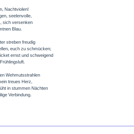
n, Nachtviolen!
en, seelenvolle,
es, sich versenken
mtnen Blau.
ter streben freudig
ellen, euch zu schmücken;
licket ernst und schweigend
 Frühlingsluft.
nen Wehmutsstrahlen
 mein treues Herz,
lüht in stummen Nächten
ilige Verbindung.