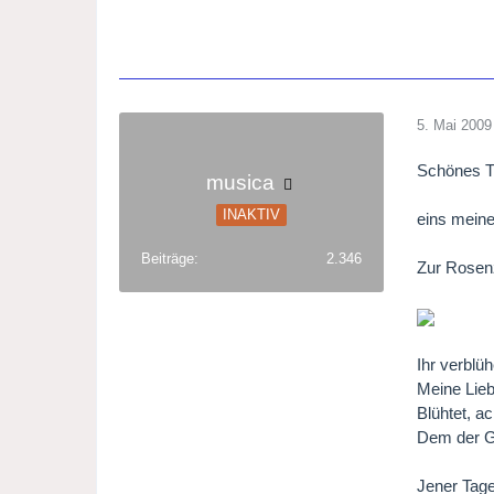
5. Mai 2009
Schönes 
musica
INAKTIV
eins meine
Beiträge
2.346
Zur Rosen
Ihr verblü
Meine Lieb
Blühtet, a
Dem der Gr
Jener Tage