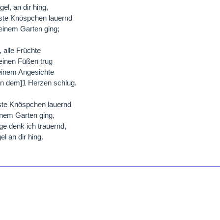
gel, an dir hing,
rste Knöspchen lauernd
einem Garten ging;
, alle Früchte
einen Füßen trug
einem Angesichte
in dem]1 Herzen schlug.
ste Knöspchen lauernd
inem Garten ging,
ge denk ich trauernd,
el an dir hing.