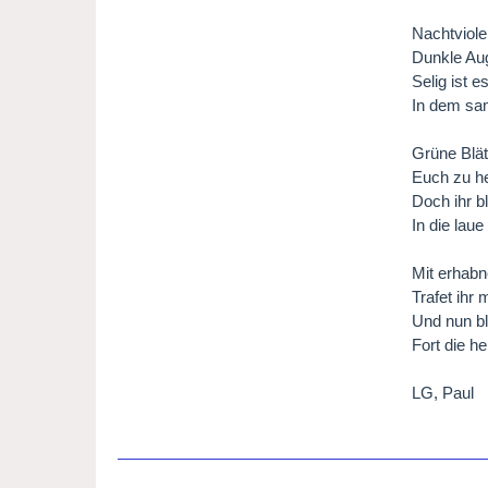
Nachtviole
Dunkle Aug
Selig ist 
In dem sa
Grüne Blät
Euch zu h
Doch ihr b
In die laue
Mit erhab
Trafet ihr
Und nun b
Fort die he
LG, Paul