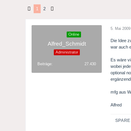
1
2
5. Mai 2009
Online
Die Idee z
Alfred_Schmidt
war auch e
Administrator
Es wäre vi
Beiträge
27.430
wobei jede
optional n
ergänzende
mfg aus W
Alfred
SPARE 