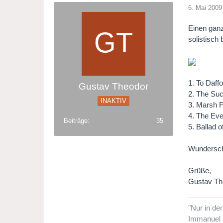
6. Mai 2009
Einen ganz
solistisch
1. To Daffo
Gustav Theodor
2. The Suc
INAKTIV
3. Marsh 
4. The Eve
Beiträge
35
5. Ballad
Wunderschö
Grüße,
Gustav Th
"Nur in de
Immanuel 