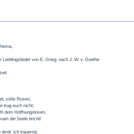
Thema,
r Lieblingslieder von E. Grieg, nach J. W. v. Goethe
zeit
het, süße Rosen,
e trug euch nicht;
ch! dem Hoffnungslosen,
am die Seele bricht!
 denk' ich trauernd,