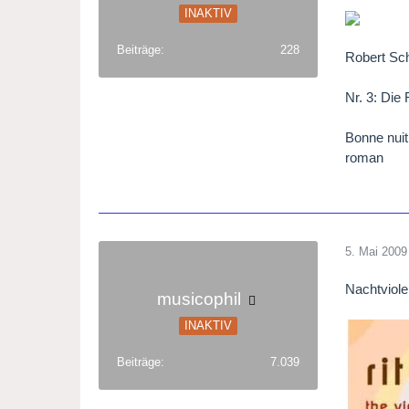
INAKTIV
Beiträge
228
Robert Sch
Nr. 3: Die 
Bonne nuit
roman
5. Mai 2009
Nachtviole
musicophil
INAKTIV
Beiträge
7.039