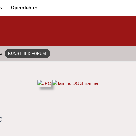
s
Opernführer
»
KUNSTLIED-FORUM
d