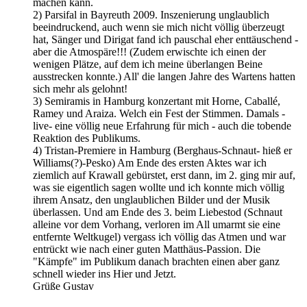
machen kann.
2) Parsifal in Bayreuth 2009. Inszenierung unglaublich
beeindruckend, auch wenn sie mich nicht völlig überzeugt
hat, Sänger und Dirigat fand ich pauschal eher enttäuschend -
aber die Atmospäre!!! (Zudem erwischte ich einen der
wenigen Plätze, auf dem ich meine überlangen Beine
ausstrecken konnte.) All' die langen Jahre des Wartens hatten
sich mehr als gelohnt!
3) Semiramis in Hamburg konzertant mit Horne, Caballé,
Ramey und Araiza. Welch ein Fest der Stimmen. Damals -
live- eine völlig neue Erfahrung für mich - auch die tobende
Reaktion des Publikums.
4) Tristan-Premiere in Hamburg (Berghaus-Schnaut- hieß er
Williams(?)-Pesko) Am Ende des ersten Aktes war ich
ziemlich auf Krawall gebürstet, erst dann, im 2. ging mir auf,
was sie eigentlich sagen wollte und ich konnte mich völlig
ihrem Ansatz, den unglaublichen Bilder und der Musik
überlassen. Und am Ende des 3. beim Liebestod (Schnaut
alleine vor dem Vorhang, verloren im All umarmt sie eine
entfernte Weltkugel) vergass ich völlig das Atmen und war
entrückt wie nach einer guten Matthäus-Passion. Die
"Kämpfe" im Publikum danach brachten einen aber ganz
schnell wieder ins Hier und Jetzt.
Grüße Gustav