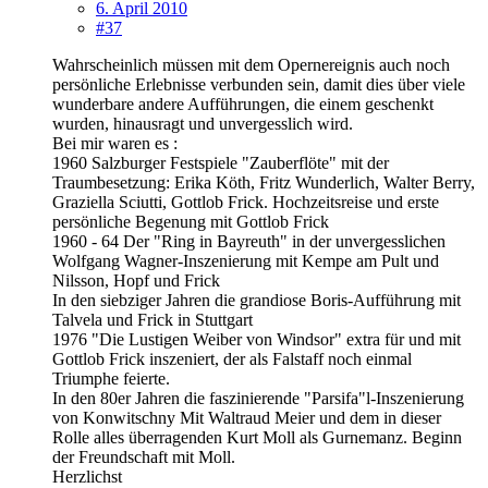
6. April 2010
#37
Wahrscheinlich müssen mit dem Opernereignis auch noch
persönliche Erlebnisse verbunden sein, damit dies über viele
wunderbare andere Aufführungen, die einem geschenkt
wurden, hinausragt und unvergesslich wird.
Bei mir waren es :
1960 Salzburger Festspiele "Zauberflöte" mit der
Traumbesetzung: Erika Köth, Fritz Wunderlich, Walter Berry,
Graziella Sciutti, Gottlob Frick. Hochzeitsreise und erste
persönliche Begenung mit Gottlob Frick
1960 - 64 Der "Ring in Bayreuth" in der unvergesslichen
Wolfgang Wagner-Inszenierung mit Kempe am Pult und
Nilsson, Hopf und Frick
In den siebziger Jahren die grandiose Boris-Aufführung mit
Talvela und Frick in Stuttgart
1976 "Die Lustigen Weiber von Windsor" extra für und mit
Gottlob Frick inszeniert, der als Falstaff noch einmal
Triumphe feierte.
In den 80er Jahren die faszinierende "Parsifa"l-Inszenierung
von Konwitschny Mit Waltraud Meier und dem in dieser
Rolle alles überragenden Kurt Moll als Gurnemanz. Beginn
der Freundschaft mit Moll.
Herzlichst