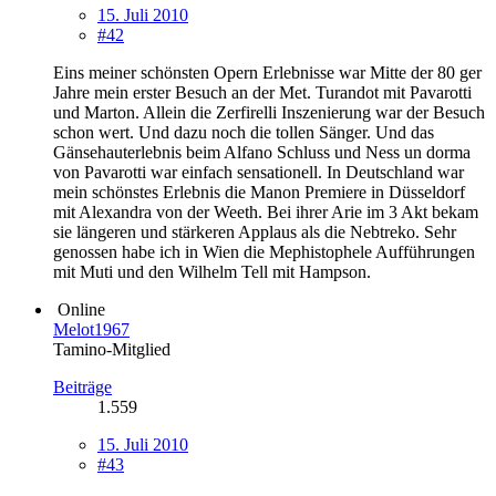
15. Juli 2010
#42
Eins meiner schönsten Opern Erlebnisse war Mitte der 80 ger
Jahre mein erster Besuch an der Met. Turandot mit Pavarotti
und Marton. Allein die Zerfirelli Inszenierung war der Besuch
schon wert. Und dazu noch die tollen Sänger. Und das
Gänsehauterlebnis beim Alfano Schluss und Ness un dorma
von Pavarotti war einfach sensationell. In Deutschland war
mein schönstes Erlebnis die Manon Premiere in Düsseldorf
mit Alexandra von der Weeth. Bei ihrer Arie im 3 Akt bekam
sie längeren und stärkeren Applaus als die Nebtreko. Sehr
genossen habe ich in Wien die Mephistophele Aufführungen
mit Muti und den Wilhelm Tell mit Hampson.
Online
Melot1967
Tamino-Mitglied
Beiträge
1.559
15. Juli 2010
#43