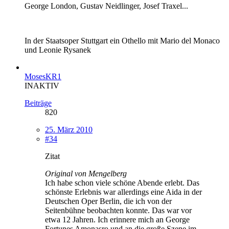
George London, Gustav Neidlinger, Josef Traxel...
In der Staatsoper Stuttgart ein Othello mit Mario del Monaco
und Leonie Rysanek
MosesKR1
INAKTIV
Beiträge
820
25. März 2010
#34
Zitat
Original von Mengelberg
Ich habe schon viele schöne Abende erlebt. Das
schönste Erlebnis war allerdings eine Aida in der
Deutschen Oper Berlin, die ich von der
Seitenbühne beobachten konnte. Das war vor
etwa 12 Jahren. Ich erinnere mich an George
Fortunes Amonasro und an die große Szene im