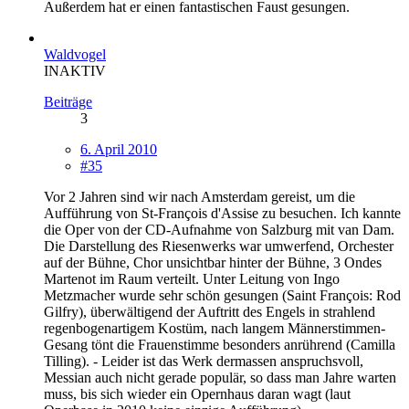
Außerdem hat er einen fantastischen Faust gesungen.
Waldvogel
INAKTIV
Beiträge
3
6. April 2010
#35
Vor 2 Jahren sind wir nach Amsterdam gereist, um die
Aufführung von St-François d'Assise zu besuchen. Ich kannte
die Oper von der CD-Aufnahme von Salzburg mit van Dam.
Die Darstellung des Riesenwerks war umwerfend, Orchester
auf der Bühne, Chor unsichtbar hinter der Bühne, 3 Ondes
Martenot im Raum verteilt. Unter Leitung von Ingo
Metzmacher wurde sehr schön gesungen (Saint François: Rod
Gilfry), überwältigend der Auftritt des Engels in strahlend
regenbogenartigem Kostüm, nach langem Männerstimmen-
Gesang tönt die Frauenstimme besonders anrührend (Camilla
Tilling). - Leider ist das Werk dermassen anspruchsvoll,
Messian auch nicht gerade populär, so dass man Jahre warten
muss, bis sich wieder ein Opernhaus daran wagt (laut