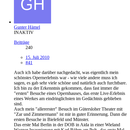
Gunter Hämel
INAKTIV
Beiträge
240
15. Juli 2010
#41
Auch ich habe darüber nachgedacht, was eigentlich mein
schönstes Opernerlebnis war - wie viele andere muss ich
sagen, es gab sehr viele schöne und natürlich auch furchtbare.
Ich bin zu der Erkenntnis gekommen, dass fast immer die
"ersten" Besuche eines Opernhauses, das erste Live-Erlebnis
eines Werkes am eindringlichsten im Gedächtnis geblieben
sind.
Auch mein "allererster" Besuch im Gütersloher Theater mit
"Zar und Zimmermann" ist mir in guter Erinnerung. Dann die
ersten Besuche in Bielefeld und Münster.
Das erste Mal Berlin in der DOB in Aida in einer Wieland
Wagner Inszenierung mit Karl Böhm am Pult , das erste Mal