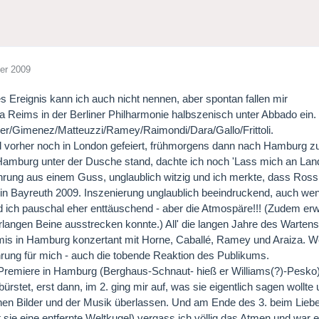
er 2009
es Ereignis kann ich auch nicht nennen, aber spontan fallen mir
 a Reims in der Berliner Philharmonie halbszenisch unter Abbado ein. Ei
er/Gimenez/Matteuzzi/Ramey/Raimondi/Dara/Gallo/Frittoli.
vorher noch in London gefeiert, frühmorgens dann nach Hamburg zu
 Hamburg unter der Dusche stand, dachte ich noch 'Lass mich an Land, 
hrung aus einem Guss, unglaublich witzig und ich merkte, dass Ross
l in Bayreuth 2009. Inszenierung unglaublich beeindruckend, auch wen
nd ich pauschal eher enttäuschend - aber die Atmospäre!!! (Zudem erw
langen Beine ausstrecken konnte.) All' die langen Jahre des Wartens 
is in Hamburg konzertant mit Horne, Caballé, Ramey und Araiza. Wel
rung für mich - auch die tobende Reaktion des Publikums.
-Premiere in Hamburg (Berghaus-Schnaut- hieß er Williams(?)-Pesko)
bürstet, erst dann, im 2. ging mir auf, was sie eigentlich sagen wollte
hen Bilder und der Musik überlassen. Und am Ende des 3. beim Liebe
 sie eine entfernte Weltkugel) vergass ich völlig das Atmen und war 