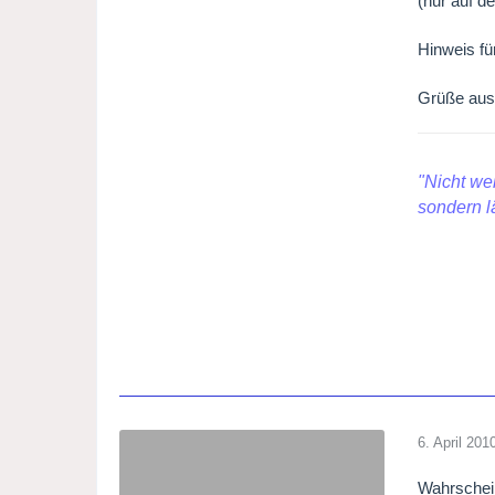
(nur auf d
Hinweis fü
Grüße aus
"Nicht we
sondern l
6. April 201
Wahrschein