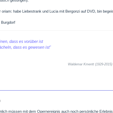
eutsch gesungen).
r oriam: habe Liebestrank und Lucia mit Bergonzi auf DVD, bin begeist
 Burgdorf
inen, dass es vorüber ist
ächeln, dass es gewesen ist"
Waldemar Kmentt (1929-2015)
0
lich müssen mit dem Opernereignis auch noch persönliche Erlebniss