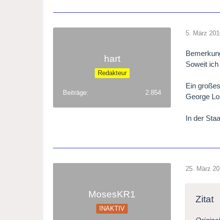
5. März 201
Bemerkung
hart
Soweit ich
Redakteur
Ein großes
Beiträge
2.854
George Lon
In der Sta
25. März 2
MosesKR1
Zitat
INAKTIV