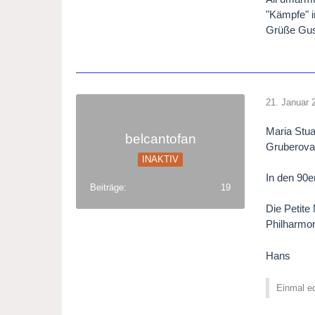
"Kämpfe" i
Grüße Gu
21. Januar 
Maria Stua
belcantofan
Gruberova 
INAKTIV
In den 90er
Beiträge
19
Die Petite
Philharmon
Hans
Einmal ed