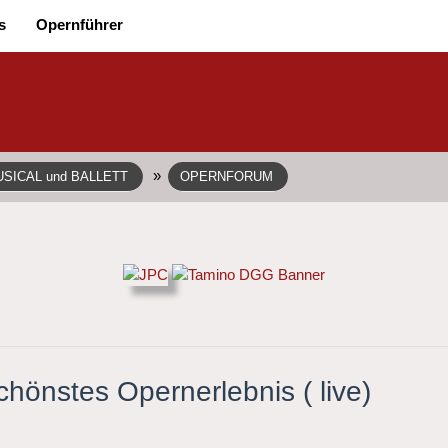
s
Opernführer
»
SICAL und BALLETT
OPERNFORUM
hönstes Opernerlebnis ( live)