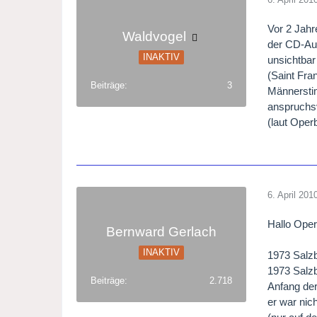
Vor 2 Jahr
Waldvogel
der CD-Au
INAKTIV
unsichtbar
(Saint Fra
Beiträge
3
Männerstim
anspruchsv
(laut Oper
6. April 201
Hallo Oper
Bernward Gerlach
INAKTIV
1973 Salzb
1973 Salz
Beiträge
2.718
Anfang der
er war nic