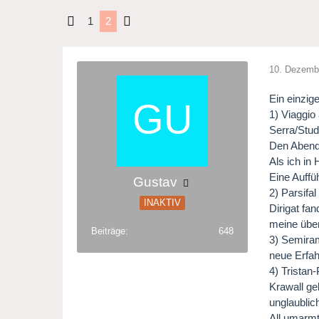
1
2
10. Dezemb
Ein einzig
1) Viaggio
Serra/Stud
Den Abend 
Als ich in
Eine Auffü
Gustav
2) Parsifa
INAKTIV
Dirigat fa
meine über
Beiträge
648
3) Semiram
neue Erfah
4) Tristan
Krawall ge
unglaublic
All umarmt