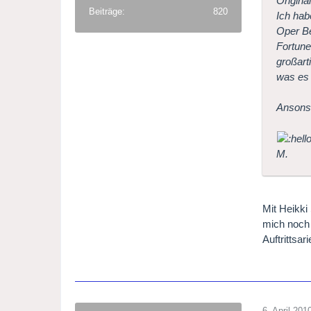
Origina
Beiträge
820
Ich hab
Oper Be
Fortune
großart
was es 
Ansonst
M.
Mit Heikki
mich noch 
Auftrittsa
6. April 201