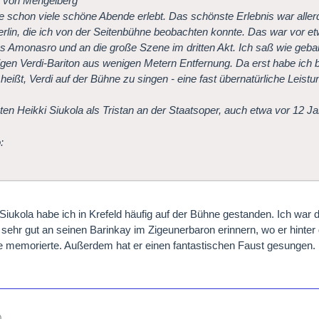
l von Mengelberg
e schon viele schöne Abende erlebt. Das schönste Erlebnis war aller
rlin, die ich von der Seitenbühne beobachten konnte. Das war vor e
s Amonasro und an die große Szene im dritten Akt. Ich saß wie geb
igen Verdi-Bariton aus wenigen Metern Entfernung. Da erst habe ich 
heißt, Verdi auf der Bühne zu singen - eine fast übernatürliche Leistu
en Heikki Siukola als Tristan an der Staatsoper, auch etwa vor 12 
 Siukola habe ich in Krefeld häufig auf der Bühne gestanden. Ich war 
sehr gut an seinen Barinkay im Zigeunerbaron erinnern, wo er hinter 
rie memorierte. Außerdem hat er einen fantastischen Faust gesungen.
0