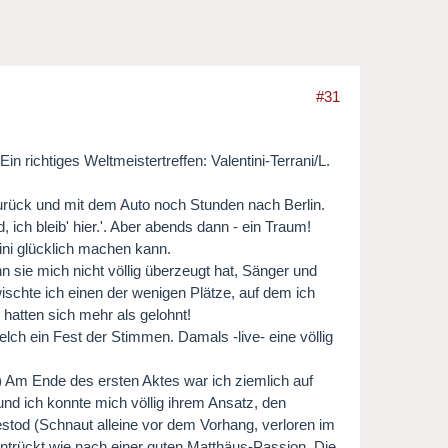
#31
n richtiges Weltmeistertreffen: Valentini-Terrani/L.
rück und mit dem Auto noch Stunden nach Berlin.
ich bleib' hier.'. Aber abends dann - ein Traum!
ini glücklich machen kann.
n sie mich nicht völlig überzeugt hat, Sänger und
ischte ich einen der wenigen Plätze, auf dem ich
hatten sich mehr als gelohnt!
ch ein Fest der Stimmen. Damals -live- eine völlig
 Am Ende des ersten Aktes war ich ziemlich auf
 und ich konnte mich völlig ihrem Ansatz, den
stod (Schnaut alleine vor dem Vorhang, verloren im
entrückt wie nach einer guten Matthäus-Passion. Die