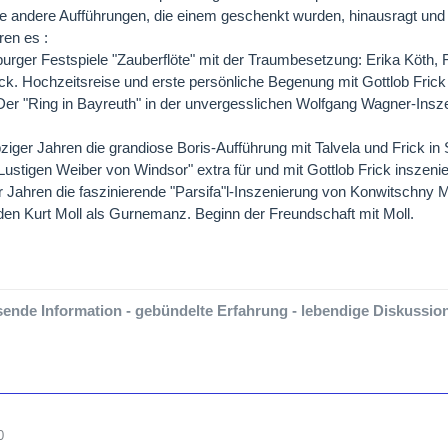
 andere Aufführungen, die einem geschenkt wurden, hinausragt und 
ren es :
urger Festspiele "Zauberflöte" mit der Traumbesetzung: Erika Köth, Fri
ick. Hochzeitsreise und erste persönliche Begenung mit Gottlob Frick
Der "Ring in Bayreuth" in der unvergesslichen Wolfgang Wagner-Ins
bziger Jahren die grandiose Boris-Aufführung mit Talvela und Frick in 
Lustigen Weiber von Windsor" extra für und mit Gottlob Frick inszenier
r Jahren die faszinierende "Parsifa"l-Inszenierung von Konwitschny M
en Kurt Moll als Gurnemanz. Beginn der Freundschaft mit Moll.
ende Information - gebündelte Erfahrung - lebendige Diskussion-
0