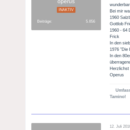
operus
wunderbare
INAKTIV
Bei mir wa
1960 Salzb
Beiträge
5.856
Gottlob Fr
1960 - 64 
Frick
In den sie
1976 "Die 
In den 80e
überragend
Herzlichst
Operus
Umfass
Tamino!
12. Juli 201