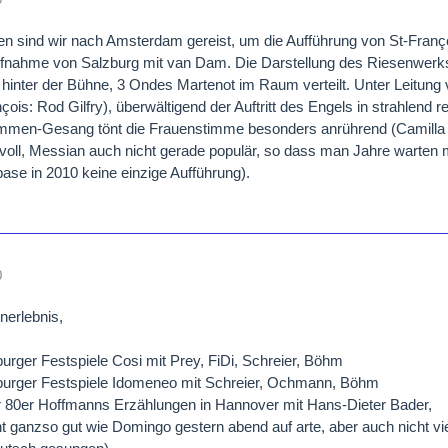
en sind wir nach Amsterdam gereist, um die Aufführung von St-Franç
fnahme von Salzburg mit van Dam. Die Darstellung des Riesenwerk
 hinter der Bühne, 3 Ondes Martenot im Raum verteilt. Unter Leitu
nçois: Rod Gilfry), überwältigend der Auftritt des Engels in strahle
men-Gesang tönt die Frauenstimme besonders anrührend (Camilla Ti
oll, Messian auch nicht gerade populär, so dass man Jahre warten 
base in 2010 keine einzige Aufführung).
0
nerlebnis,
urger Festspiele Cosi mit Prey, FiDi, Schreier, Böhm
burger Festspiele Idomeneo mit Schreier, Ochmann, Böhm
 80er Hoffmanns Erzählungen in Hannover mit Hans-Dieter Bader,
ht ganzso gut wie Domingo gestern abend auf arte, aber auch nicht vi