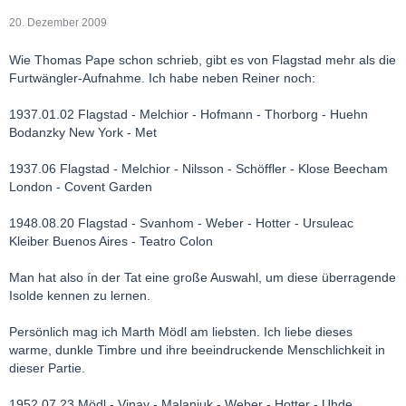
20. Dezember 2009
Wie Thomas Pape schon schrieb, gibt es von Flagstad mehr als die
Furtwängler-Aufnahme. Ich habe neben Reiner noch:
1937.01.02 Flagstad - Melchior - Hofmann - Thorborg - Huehn
Bodanzky New York - Met
1937.06 Flagstad - Melchior - Nilsson - Schöffler - Klose Beecham
London - Covent Garden
1948.08.20 Flagstad - Svanhom - Weber - Hotter - Ursuleac
Kleiber Buenos Aires - Teatro Colon
Man hat also ín der Tat eine große Auswahl, um diese überragende
Isolde kennen zu lernen.
Persönlich mag ich Marth Mödl am liebsten. Ich liebe dieses
warme, dunkle Timbre und ihre beeindruckende Menschlichkeit in
dieser Partie.
1952.07.23 Mödl - Vinay - Malaniuk - Weber - Hotter - Uhde