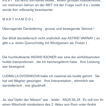
A b e r : Ein Anruf von Alfred Biolek , einem grossen Klassikfreund ,
vor mehreren Jahren an der MET mit der Frage nach d e r Isolde
wurde ihm reflexartig beantwortet :
M A R T H A M Ö D L .
Überragende Darstellering , grosse und bewegende Stimme !
Der Mödl darstellerisch nicht unähnlich war ASTRID VARNAY ( es
gibt u.a. einen Querschnittg mit Windgassen als Tristan ) .
Die hochkultivierte INGRID BJONER war eine der einfühlsamsten
Isolde-Interpretinnen , die ich kennengelernt habe . Ihre Leistung
war bewegend .
LUDMILLA DVORAKOVA habe ich zweimal als Isolde gehört . Sie
hat viel Wagner gesungen . Ihre Interpretation , stimmlich wie
darstellerisch , war glaubhaft .
Ja, das"Opfer der Nilsson" war - leider - ANJA SILJA . Es soll von ihr
einen Mitschnitt mindestens des 2. Aktes aus Rom unter André