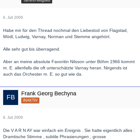
Tamino-Mitglied
6. Juli 2009
Habe mir für den Thread nochmal den Liebestod von Flagstad,
Mödl, Ludwig, Varnay, Norman und Stemme angehört.
Alle sehr gut bis überragend.
Aber an meine absolute Favoritin Nilsson unter Böhm 1966 kommt
m. E. allenfalls die oft unterschätzte Varnay heran. Nirgends ist
auch das Orchester m. E. so gut wie da.
Frank Georg Bechyna
INAKTIV
6. Juli 2009
Die V A R N AY war einfach ein Ereignis . Sie hatte eigentlich alles :
Dramtische Stimme , subtile Phrasierungen , grosse