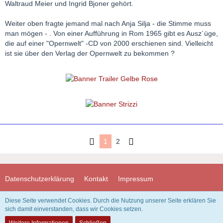
Waltraud Meier und Ingrid Bjoner gehört.
Weiter oben fragte jemand mal nach Anja Silja - die Stimme muss
man mögen - . Von einer Aufführung in Rom 1965 gibt es Ausz´üge,
die auf einer "Opernwelt" -CD von 2000 erschienen sind. Vielleicht
ist sie über den Verlag der Opernwelt zu bekommen ?
1
2
Datenschutzerklärung
Kontakt
Impressum
Diese Seite verwendet Cookies. Durch die Nutzung unserer Seite erklären Sie
Community-Software:
WoltLab Suite™ 3.1.29
sich damit einverstanden, dass wir Cookies setzen.
Design "Redslack" by
GangstaSunny