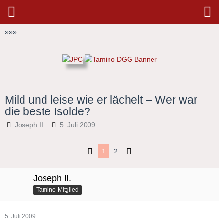
»
»
»
Mild und leise wie er lächelt – Wer war
die beste Isolde?
Joseph II.
5. Juli 2009
1
2
Joseph II.
Tamino-Mitglied
5. Juli 2009