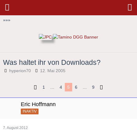
»
»
»
Was haltet ihr von Downloads?
hyperion70
12. Mai 2005
1
…
4
5
6
…
9
Eric Hoffmann
INAKTIV
7. August 2012