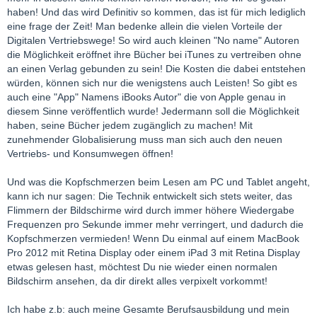
haben! Und das wird Definitiv so kommen, das ist für mich lediglich
eine frage der Zeit! Man bedenke allein die vielen Vorteile der
Digitalen Vertriebswege! So wird auch kleinen "No name" Autoren
die Möglichkeit eröffnet ihre Bücher bei iTunes zu vertreiben ohne
an einen Verlag gebunden zu sein! Die Kosten die dabei entstehen
würden, können sich nur die wenigstens auch Leisten! So gibt es
auch eine "App" Namens iBooks Autor" die von Apple genau in
diesem Sinne veröffentlich wurde! Jedermann soll die Möglichkeit
haben, seine Bücher jedem zugänglich zu machen! Mit
zunehmender Globalisierung muss man sich auch den neuen
Vertriebs- und Konsumwegen öffnen!
Und was die Kopfschmerzen beim Lesen am PC und Tablet angeht,
kann ich nur sagen: Die Technik entwickelt sich stets weiter, das
Flimmern der Bildschirme wird durch immer höhere Wiedergabe
Frequenzen pro Sekunde immer mehr verringert, und dadurch die
Kopfschmerzen vermieden! Wenn Du einmal auf einem MacBook
Pro 2012 mit Retina Display oder einem iPad 3 mit Retina Display
etwas gelesen hast, möchtest Du nie wieder einen normalen
Bildschirm ansehen, da dir direkt alles verpixelt vorkommt!
Ich habe z.b: auch meine Gesamte Berufsausbildung und mein