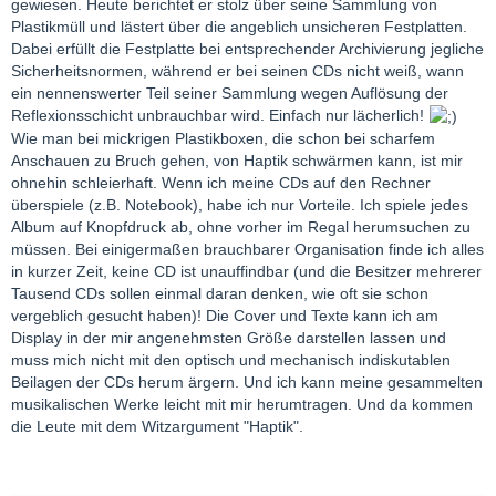
gewiesen. Heute berichtet er stolz über seine Sammlung von
Plastikmüll und lästert über die angeblich unsicheren Festplatten.
Dabei erfüllt die Festplatte bei entsprechender Archivierung jegliche
Sicherheitsnormen, während er bei seinen CDs nicht weiß, wann
ein nennenswerter Teil seiner Sammlung wegen Auflösung der
Reflexionsschicht unbrauchbar wird. Einfach nur lächerlich!
Wie man bei mickrigen Plastikboxen, die schon bei scharfem
Anschauen zu Bruch gehen, von Haptik schwärmen kann, ist mir
ohnehin schleierhaft. Wenn ich meine CDs auf den Rechner
überspiele (z.B. Notebook), habe ich nur Vorteile. Ich spiele jedes
Album auf Knopfdruck ab, ohne vorher im Regal herumsuchen zu
müssen. Bei einigermaßen brauchbarer Organisation finde ich alles
in kurzer Zeit, keine CD ist unauffindbar (und die Besitzer mehrerer
Tausend CDs sollen einmal daran denken, wie oft sie schon
vergeblich gesucht haben)! Die Cover und Texte kann ich am
Display in der mir angenehmsten Größe darstellen lassen und
muss mich nicht mit den optisch und mechanisch indiskutablen
Beilagen der CDs herum ärgern. Und ich kann meine gesammelten
musikalischen Werke leicht mit mir herumtragen. Und da kommen
die Leute mit dem Witzargument "Haptik".