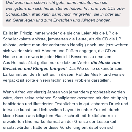
Und wenn das schon nicht geht, dann möchte man sie
wenigstens um sich herumstehen haben: In Form von CDs oder
Schallplatten. Man kann dann nach ihr greifen, sie in oder auf
ein Gerät legen und zum Erwachen und Klingen bringen.
Es ist im Prinzip immer wieder die gleiche Leier. Als die LP die
Schellackplatte ablöste, jammerten die Leute, als die CD die LP
ablöste, weinte man der verlorenen Haptik(!) nach und jetzt wehren
sich wieder viele mit Händen und Füßen dagegen, die CD zu
Hause durch etwas in jeder Hinsicht Besseres zu ersetzen.
Aus Helmuts Zitat gelten nur die letzten Worte:
die Musik zum
Erwachen und Klingen bringen
!
Das Wie sollte sekundär sein.
Es kommt auf den Inhalt an, in diesem Fall die Musik, und wie sie
verpackt ist sollte ein rein technisches Problem darstellen.
Wenn Alfred vor vierzig Jahren von jemandem prophezeit worden
wäre, dass seine schönen Schallplattenkassetten mit den oft üppig
bebilderten und illustrierten Textbüchern in gut lesbarem Druck und
teilweise kunst- und liebevollem Layout in naher Zukunft durch
kleine Boxen aus billigstem Plastikschrott mit Textbüchern im
erweiterten Briefmarkenformat an der Grenze der Lesbarkeit
ersetzt würden, hätte er diese Vorstellung entrüstet von sich