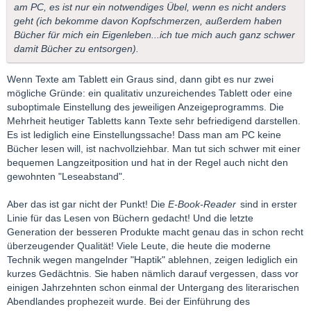
am PC, es ist nur ein notwendiges Übel, wenn es nicht anders
geht (ich bekomme davon Kopfschmerzen, außerdem haben
Bücher für mich ein Eigenleben...ich tue mich auch ganz schwer
damit Bücher zu entsorgen).
Wenn Texte am Tablett ein Graus sind, dann gibt es nur zwei
mögliche Gründe: ein qualitativ unzureichendes Tablett oder eine
suboptimale Einstellung des jeweiligen Anzeigeprogramms. Die
Mehrheit heutiger Tabletts kann Texte sehr befriedigend darstellen.
Es ist lediglich eine Einstellungssache! Dass man am PC keine
Bücher lesen will, ist nachvollziehbar. Man tut sich schwer mit einer
bequemen Langzeitposition und hat in der Regel auch nicht den
gewohnten "Leseabstand".
Aber das ist gar nicht der Punkt! Die
E-Book-Reader
sind in erster
Linie für das Lesen von Büchern gedacht! Und die letzte
Generation der besseren Produkte macht genau das in schon recht
überzeugender Qualität! Viele Leute, die heute die moderne
Technik wegen mangelnder "Haptik" ablehnen, zeigen lediglich ein
kurzes Gedächtnis. Sie haben nämlich darauf vergessen, dass vor
einigen Jahrzehnten schon einmal der Untergang des literarischen
Abendlandes prophezeit wurde. Bei der Einführung des