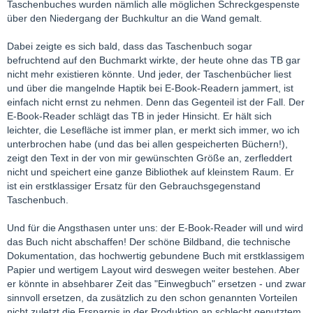
Taschenbuches wurden nämlich alle möglichen Schreckgespenste
über den Niedergang der Buchkultur an die Wand gemalt.
Dabei zeigte es sich bald, dass das Taschenbuch sogar
befruchtend auf den Buchmarkt wirkte, der heute ohne das TB gar
nicht mehr existieren könnte. Und jeder, der Taschenbücher liest
und über die mangelnde Haptik bei E-Book-Readern jammert, ist
einfach nicht ernst zu nehmen. Denn das Gegenteil ist der Fall. Der
E-Book-Reader schlägt das TB in jeder Hinsicht. Er hält sich
leichter, die Lesefläche ist immer plan, er merkt sich immer, wo ich
unterbrochen habe (und das bei allen gespeicherten Büchern!),
zeigt den Text in der von mir gewünschten Größe an, zerfleddert
nicht und speichert eine ganze Bibliothek auf kleinstem Raum. Er
ist ein erstklassiger Ersatz für den Gebrauchsgegenstand
Taschenbuch.
Und für die Angsthasen unter uns: der E-Book-Reader will und wird
das Buch nicht abschaffen! Der schöne Bildband, die technische
Dokumentation, das hochwertig gebundene Buch mit erstklassigem
Papier und wertigem Layout wird deswegen weiter bestehen. Aber
er könnte in absehbarer Zeit das "Einwegbuch" ersetzen - und zwar
sinnvoll ersetzen, da zusätzlich zu den schon genannten Vorteilen
nicht zuletzt die Ersparnis in der Produktion an schlecht genutztem