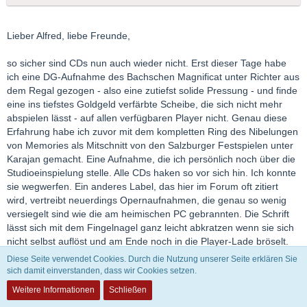
Lieber Alfred, liebe Freunde,
so sicher sind CDs nun auch wieder nicht. Erst dieser Tage habe
ich eine DG-Aufnahme des Bachschen Magnificat unter Richter aus
dem Regal gezogen - also eine zutiefst solide Pressung - und finde
eine ins tiefstes Goldgeld verfärbte Scheibe, die sich nicht mehr
abspielen lässt - auf allen verfügbaren Player nicht. Genau diese
Erfahrung habe ich zuvor mit dem kompletten Ring des Nibelungen
von Memories als Mitschnitt von den Salzburger Festspielen unter
Karajan gemacht. Eine Aufnahme, die ich persönlich noch über die
Studioeinspielung stelle. Alle CDs haken so vor sich hin. Ich konnte
sie wegwerfen. Ein anderes Label, das hier im Forum oft zitiert
wird, vertreibt neuerdings Opernaufnahmen, die genau so wenig
versiegelt sind wie die am heimischen PC gebrannten. Die Schrift
lässt sich mit dem Fingelnagel ganz leicht abkratzen wenn sie sich
nicht selbst auflöst und am Ende noch in die Player-Lade bröselt.
Das mögen Einzelbeispiele sein. Vom Mythos des Unzerstörbaren
Diese Seite verwendet Cookies. Durch die Nutzung unserer Seite erklären Sie
kann bei einer CD aber nicht mehr die Rede sein.
sich damit einverstanden, dass wir Cookies setzen.
Weitere Informationen
Schließen
Noch hat sich die gute alte Schallplatte als das beständiogste