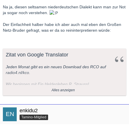
Na ja, diesen seltsamen niederdeutschen Dialekt kann man zur Not
ja sogar noch verstehen.
Der Einfachheit halber habe ich aber auch mal eben den Großen
Netz-Bruder gefragt, was er da so reininterpretieren würde:
Zitat von Google Translator
Jeden Monat gibt es ein neues Download des RCO auf
radio4.nl/kco.
Wir beginnen mit Ein Heldenleben R. Strauss!
Alles anzeigen
Der erste Download, Ein Heldenleben von Richard Strauss, ist
ab sofort auf
http://www.radio4.nl/kco
.
enkidu2
Bis November, wird es jeden Monat eine zusätzliche Download,
Tamino-Mitglied
Geschenk von Radio 4, der AVRO und dem Royal
Concertgebouw Orchestra anlässlich des 125-jährigen