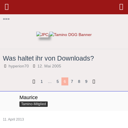
»
»
»
Was haltet ihr von Downloads?
hyperion70
12. Mai 2005
1
…
5
6
7
8
9
Maurice
Tamino-Mitglied
11. April 2013