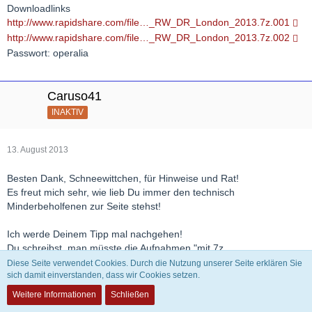
Downloadlinks
http://www.rapidshare.com/file…_RW_DR_London_2013.7z.001
http://www.rapidshare.com/file…_RW_DR_London_2013.7z.002
Passwort: operalia
Caruso41
INAKTIV
13. August 2013
Besten Dank, Schneewittchen, für Hinweise und Rat!
Es freut mich sehr, wie lieb Du immer den technisch
Minderbeholfenen zur Seite stehst!
Ich werde Deinem Tipp mal nachgehen!
Du schreibst, man müsste die Aufnahmen "mit 7z
entkomprimieren"! Da kann ich jetzt noch nichts mit anfangen.
Diese Seite verwendet Cookies. Durch die Nutzung unserer Seite erklären Sie
Bisher habe ich heruntergeladene Aufnahmen immer auf dem von
sich damit einverstanden, dass wir Cookies setzen.
Windows7 angebotenen entpackt.
Weitere Informationen
Schließen