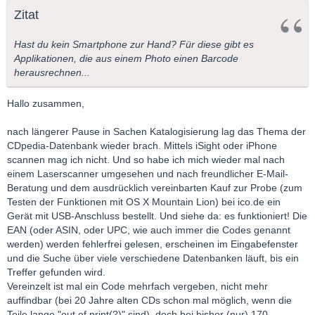
Zitat
Hast du kein Smartphone zur Hand? Für diese gibt es
Applikationen, die aus einem Photo einen Barcode
herausrechnen...
Hallo zusammen,
nach längerer Pause in Sachen Katalogisierung lag das Thema der
CDpedia-Datenbank wieder brach. Mittels iSight oder iPhone
scannen mag ich nicht. Und so habe ich mich wieder mal nach
einem Laserscanner umgesehen und nach freundlicher E-Mail-
Beratung und dem ausdrücklich vereinbarten Kauf zur Probe (zum
Testen der Funktionen mit OS X Mountain Lion) bei ico.de ein
Gerät mit USB-Anschluss bestellt. Und siehe da: es funktioniert! Die
EAN (oder ASIN, oder UPC, wie auch immer die Codes genannt
werden) werden fehlerfrei gelesen, erscheinen im Eingabefenster
und die Suche über viele verschiedene Datenbanken läuft, bis ein
Treffer gefunden wird.
Vereinzelt ist mal ein Code mehrfach vergeben, nicht mehr
auffindbar (bei 20 Jahre alten CDs schon mal möglich, wenn die
Teile lange "out of print(?)" sind), doch bei bisher (nur) 170