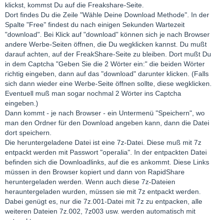
klickst, kommst Du auf die Freakshare-Seite.
Dort findes Du die Zeile "Wähle Deine Download Methode". In der
Spalte "Free" findest du nach einigen Sekunden Wartezeit
"download". Bei Klick auf "download" können sich je nach Browser
andere Werbe-Seiten öffnen, die Du wegklicken kannst. Du mußt
darauf achten, auf der FreakShare-Seite zu bleiben. Dort mußt Du
in dem Captcha "Geben Sie die 2 Wörter ein:" die beiden Wörter
richtig eingeben, dann auf das "download" darunter klicken. (Falls
sich dann wieder eine Werbe-Seite öffnen sollte, diese wegklicken.
Eventuell muß man sogar nochmal 2 Wörter ins Captcha
eingeben.)
Dann kommt - je nach Browser - ein Untermenü "Speichern", wo
man den Ordner für den Download angeben kann, dann die Datei
dort speichern.
Die heruntergeladene Datei ist eine 7z-Datei. Diese muß mit 7z
entpackt werden mit Passwort "operalia". In der entpackten Datei
befinden sich die Downloadlinks, auf die es ankommt. Diese Links
müssen in den Browser kopiert und dann von RapidShare
heruntergeladen werden. Wenn auch diese 7z-Dateien
herauntergeladen wurden, müssen sie mit 7z entpackt werden.
Dabei genügt es, nur die 7z.001-Datei mit 7z zu entpacken, alle
weiteren Dateien 7z.002, 7z003 usw. werden automatisch mit