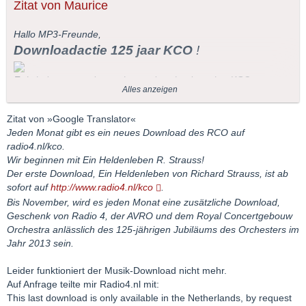
Zitat von Maurice
Hallo MP3-Freunde,
Downloadactie 125 jaar KCO
!
Er is iedere maand een nieuwe download van het KCO
Alles anzeigen
beschikbaar op radio4.nl/kco.
We beginnen met Ein Heldenleben van R. Strauss!
Zitat von »Google Translator«
De eerste download,
Ein Heldenleben
van Richard Strauss, is
Jeden Monat gibt es ein neues Download des RCO auf
nu beschikbaar op
www.radio4.nl/kco
.
radio4.nl/kco.
Tot november komt er iedere maand een extra download bij, als
Wir beginnen mit Ein Heldenleben R. Strauss!
cadeau van Radio 4, de AVRO en het Koninklijk
Der erste Download, Ein Heldenleben von Richard Strauss, ist ab
Concertgebouworkest ter gelegenheid van het 125-jarig bestaan
sofort auf
http://www.radio4.nl/kco
.
van het orkest in 2013.
Bis November, wird es jeden Monat eine zusätzliche Download,
Geschenk von Radio 4, der AVRO und dem Royal Concertgebouw
Orchestra anlässlich des 125-jährigen Jubiläums des Orchesters im
Jahr 2013 sein.
Leider funktioniert der Musik-Download nicht mehr.
Auf Anfrage teilte mir Radio4.nl mit:
This last download is only available in the Netherlands, by request