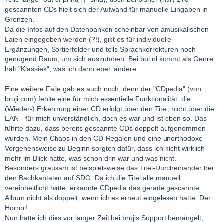
gescannten CDs hielt sich der Aufwand für manuelle Eingaben in
Grenzen.
Da die Infos auf den Datenbanken scheinbar von amusikalischen
Laien eingegeben werden (?!), gibt es für individuelle
Ergänzungen, Sortierfelder und teils Sprachkorrekturen noch
genügend Raum, um sich auszutoben. Bei bol.nl kommt als Genre
halt "Klassiek", was ich dann eben ändere.
Eine weitere Falle gab es auch noch, denn der "CDpedia" (von
bruji.com) fehlte eine für mich essentielle Funktionalität: die
(Wieder-) Erkennung einer CD erfolgt über den Titel, nicht über die
EAN - für mich unverständlich, doch es war und ist eben so. Das
führte dazu, dass bereits gescannte CDs doppelt aufgenommen
wurden. Mein Chaos in den CD-Regalen und eine unorthodoxe
Vorgehensweise zu Beginn sorgten dafür, dass ich nicht wirklich
mehr im Blick hatte, was schon drin war und was nicht.
Besonders grausam ist beispielsweise das Titel-Durcheinander bei
den Bachkantaten auf SDG. Da ich die Titel alle manuell
vereinheitlicht hatte, erkannte CDpedia das gerade gescannte
Album nicht als doppelt, wenn ich es erneut eingelesen hatte. Der
Horror!
Nun hatte ich dies vor langer Zeit bei brujis Support bemängelt,