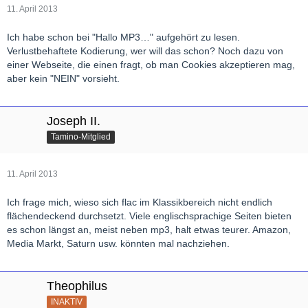
Jubiläums des Orchesters im Jahr 2013 sein.
11. April 2013
Ich habe schon bei "Hallo MP3…" aufgehört zu lesen.
Verlustbehaftete Kodierung, wer will das schon? Noch dazu von
einer Webseite, die einen fragt, ob man Cookies akzeptieren mag,
aber kein "NEIN" vorsieht.
Joseph II.
Tamino-Mitglied
11. April 2013
Ich frage mich, wieso sich flac im Klassikbereich nicht endlich
flächendeckend durchsetzt. Viele englischsprachige Seiten bieten
es schon längst an, meist neben mp3, halt etwas teurer. Amazon,
Media Markt, Saturn usw. könnten mal nachziehen.
Theophilus
INAKTIV