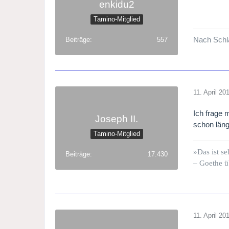
enkidu2
Tamino-Mitglied
Nach Schla
Beiträge
557
11. April 20
Ich frage 
Joseph II.
schon läng
Tamino-Mitglied
»Das ist se
Beiträge
17.430
– Goethe ü
11. April 20