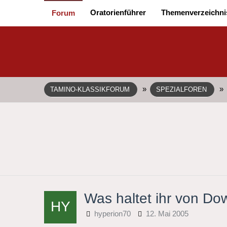
Oratorienführer
Themenverzeichni
Forum
»
»
TAMINO-KLASSIKFORUM
SPEZIALFOREN
Was haltet ihr von D
hyperion70
12. Mai 2005