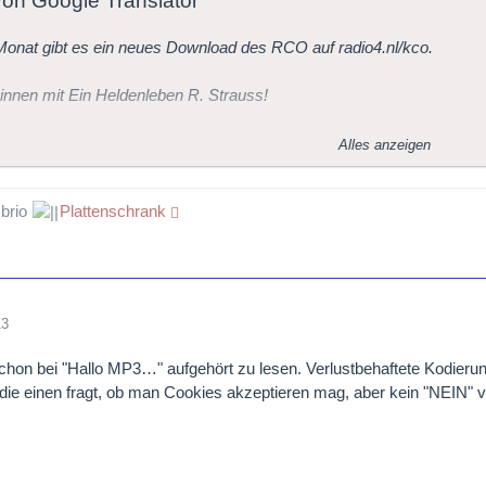
 von Google Translator
onat gibt es ein neues Download des RCO auf radio4.nl/kco.
innen mit Ein Heldenleben R. Strauss!
te Download, Ein Heldenleben von Richard Strauss, ist ab sofort auf
Alles anzeigen
ember, wird es jeden Monat eine zusätzliche Download, Geschenk 
 brio
Plattenschrank
oncertgebouw Orchestra anlässlich des 125-jährigen Jubiläums des 
13
chon bei "Hallo MP3…" aufgehört zu lesen. Verlustbehaftete Kodieru
die einen fragt, ob man Cookies akzeptieren mag, aber kein "NEIN" v