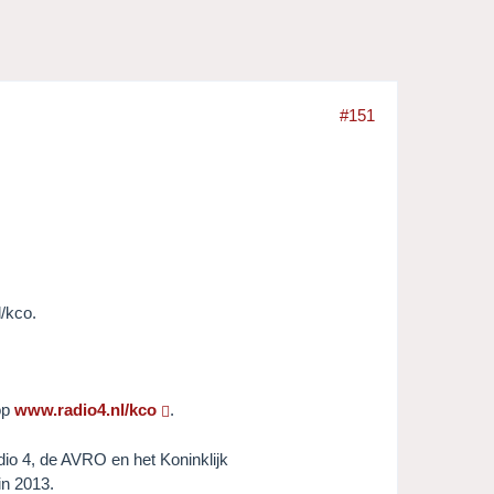
#151
/kco.
op
www.radio4.nl/kco
.
io 4, de AVRO en het Koninklijk
in 2013.