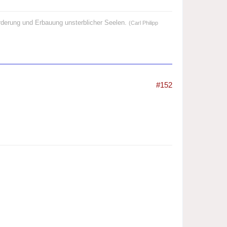
örderung und Erbauung unsterblicher Seelen.
(Carl Philipp
#152