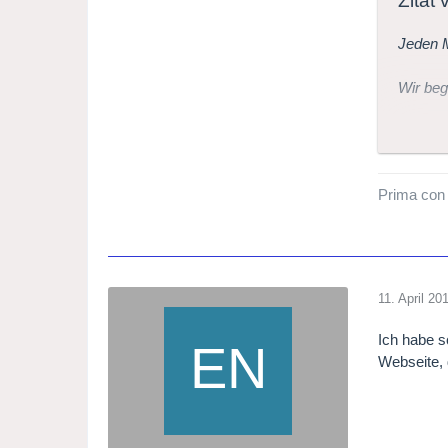
Zitat
Jeden M
Wir beg
Der ers
Bis Nov
Prima con
Royal C
11. April 20
Ich habe s
Webseite, 