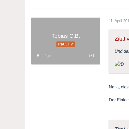
11. April 20
Tobias C.B.
Zitat
INAKTIV
Und da
Beiträge
751
Na ja, die
Der Einfac