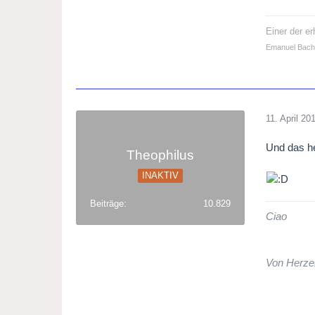
Einer der e
Emanuel Bach
11. April 20
Und das h
Theophilus
INAKTIV
Beiträge
10.829
Ciao
Von Herze