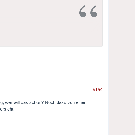
http://www.radio4.nl/kco
.
von Radio 4, der AVRO und dem
Orchesters im Jahr 2013 sein.
#154
ng, wer will das schon? Noch dazu von einer
orsieht.