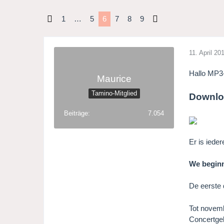
1
…
5
6
7
8
9
11. April 20
Hallo MP3
Maurice
Tamino-Mitglied
Downlo
Beiträge
7.054
Er is iede
We beginn
De eerste
Tot novemb
Concertgeb