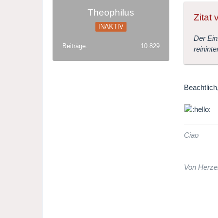
Theophilus
Zitat 
INAKTIV
Der Ein
Beiträge
10.829
reinint
Beachtlich
Ciao
Von Herze