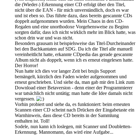
die (Wieder-) Erkennung einer CD erfolgt über den Titel,
nicht über die EAN - für mich unverständlich, doch es war
und ist eben so. Das führte dazu, dass bereits gescannte CDs
doppelt aufgenommen wurden. Mein Chaos in den CD-
Regalen und eine unorthodoxe Vorgehensweise zu Beginn
sorgten dafür, dass ich nicht wirklich mehr im Blick hatte, was
schon drin war und was nicht.
Besonders grausam ist beispielsweise das Titel-Durcheinander
bei den Bachkantaten auf SDG. Da ich die Titel alle manuell
vereinheitlicht hatte, erkannte CDpedia das gerade gescannte
Album nicht als doppelt, wenn ich es erneut eingelesen hatte.
Der Horror!
Nun hatte ich dies vor langer Zeit bei brujis Support
bemängelt, kürzlich den Faden wieder aufgenommen und
erneut geschrieben. Und siehe da, man gab mir den Link zum
Download einer Betaversion - denn einer der Programmierer
war tatsächlich nicht untätig; man hatte die Idee damals nicht
vergessen.
Vorhin probiert und siehe da, es funktioniert: beim erneuten
Scannen einer CD scheint nach Drücken der Eingabetaste ein
Warnhinweis, dass diese CD bereits in der Sammlung
enthalten ist. Toll!
Sodele, nun kann ich loslegen, mit Scanner und Doubletten-
Erkennung. Mannomann, das wird eine Aufgabe...