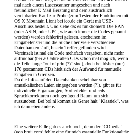
mal nach einem Laserscanner umgesehen und nach
freundlicher E-Mail-Beratung und dem ausdrücklich
vereinbarten Kauf zur Probe (zum Testen der Funktionen mit
OS X Mountain Lion) bei ico.de ein Gerät mit USB-
Anschluss bestellt. Und siehe da: es funktioniert! Die EAN
(oder ASIN, oder UPC, wie auch immer die Codes genannt
werden) werden fehlerfrei gelesen, erscheinen im
Eingabefenster und die Suche über viele verschiedene
Datenbanken läuft, bis ein Treffer gefunden wird.
Vereinzelt ist mal ein Code mehrfach vergeben, nicht mehr
auffindbar (bei 20 Jahre alten CDs schon mal möglich, wenn
die Teile lange "out of print(?)" sind), doch bei bisher (nur)
170 gescannten CDs hielt sich der Aufwand für manuelle
Eingaben in Grenzen.
Da die Infos auf den Datenbanken scheinbar von
amusikalischen Laien eingegeben werden (?!), gibt es für
individuelle Ergänzungen, Sortierfelder und teils
Sprachkorrekturen noch genügend Raum, um sich
auszutoben. Bei bol.nl kommt als Genre halt "Klassiek", was
ich dann eben ändere.
Eine weitere Falle gab es auch noch, denn der "CDpedia"
(von bruji.com) fehlte eine für mich essentielle Funktionalität: