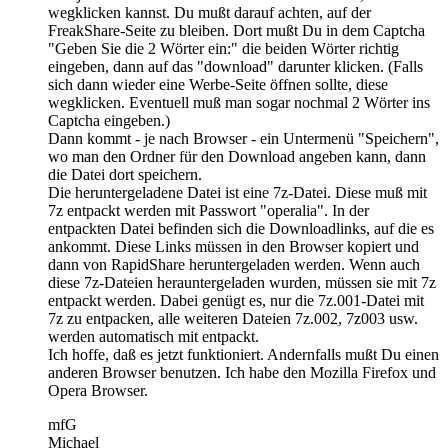
wegklicken kannst. Du mußt darauf achten, auf der
FreakShare-Seite zu bleiben. Dort mußt Du in dem Captcha
"Geben Sie die 2 Wörter ein:" die beiden Wörter richtig
eingeben, dann auf das "download" darunter klicken. (Falls
sich dann wieder eine Werbe-Seite öffnen sollte, diese
wegklicken. Eventuell muß man sogar nochmal 2 Wörter ins
Captcha eingeben.)
Dann kommt - je nach Browser - ein Untermenü "Speichern",
wo man den Ordner für den Download angeben kann, dann
die Datei dort speichern.
Die heruntergeladene Datei ist eine 7z-Datei. Diese muß mit
7z entpackt werden mit Passwort "operalia". In der
entpackten Datei befinden sich die Downloadlinks, auf die es
ankommt. Diese Links müssen in den Browser kopiert und
dann von RapidShare heruntergeladen werden. Wenn auch
diese 7z-Dateien herauntergeladen wurden, müssen sie mit 7z
entpackt werden. Dabei genügt es, nur die 7z.001-Datei mit
7z zu entpacken, alle weiteren Dateien 7z.002, 7z003 usw.
werden automatisch mit entpackt.
Ich hoffe, daß es jetzt funktioniert. Andernfalls mußt Du einen
anderen Browser benutzen. Ich habe den Mozilla Firefox und
Opera Browser.
mfG
Michael