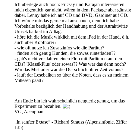
Ich überlege auch noch: Fricsay und Karajan interessieren
mich eigentlich gar nicht, wären in dem Package aber günstig
dabei. Lenny habe ich auf CD und DVD, Gardiner auf CD.
Ich würde mir das gerne mal anschauen, denn ich habe
Vorbehalte bezüglich der Handhabung und der Attraktivität/
Umsetzbarkeit im Alltag:
- höre ich die Musik wirklich mit dem iPad in der Hand, d.h.
auch über Kopfhörer?
- wie oft nutze ich Zusatzinfos wie die Partitur?
- finden sich genug Kunden, die sowas runterladen??
- gab's nicht vor Jahren einen Flop mit Partituren auf den
CDs? 'KlassikPlus' oder sowas?? Was war das denn noch?
War das Mist oder war die DG schlicht ihrer Zeit voraus?
- läuft der Lesebalken so über die Noten, dass es zu meinem
Mitlesen passt?
Am Ende bin ich wahrscheinlich neugierig genug, um das
Experiment zu bezahlen.
VG, Accuphan
„In sanfter Extase“ - Richard Strauss (Alpensinfonie, Ziffer
135)