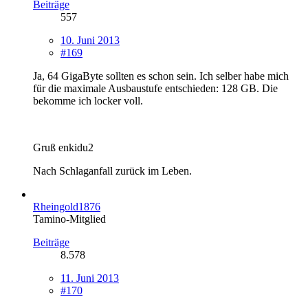
Beiträge
557
10. Juni 2013
#169
Ja, 64 GigaByte sollten es schon sein. Ich selber habe mich
für die maximale Ausbaustufe entschieden: 128 GB. Die
bekomme ich locker voll.
Gruß enkidu2
Nach Schlaganfall zurück im Leben.
Rheingold1876
Tamino-Mitglied
Beiträge
8.578
11. Juni 2013
#170