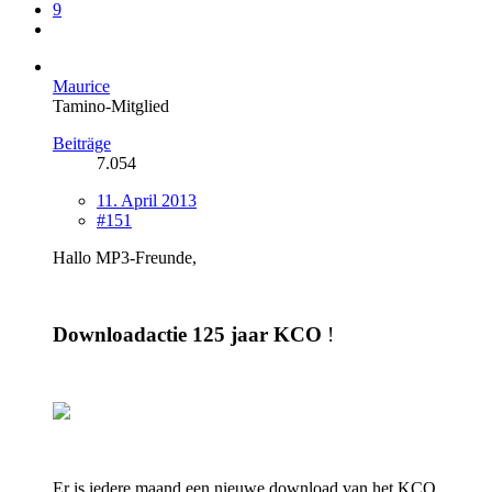
9
Maurice
Tamino-Mitglied
Beiträge
7.054
11. April 2013
#151
Hallo MP3-Freunde,
Downloadactie 125 jaar KCO
!
Er is iedere maand een nieuwe download van het KCO