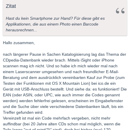
Zitat
Hast du kein Smartphone zur Hand? Für diese gibt es
Applikationen, die aus einem Photo einen Barcode
herausrechnen...
Hallo zusammen,
nach längerer Pause in Sachen Katalogisierung lag das Thema der
CDpedia-Datenbank wieder brach. Mittels iSight oder iPhone
scannen mag ich nicht. Und so habe ich mich wieder mal nach
einem Laserscanner umgesehen und nach freundlicher E-Mail-
Beratung und dem ausdrücklich vereinbarten Kauf zur Probe (zum
Testen der Funktionen mit OS X Mountain Lion) bei ico.de ein
Gerät mit USB-Anschluss bestellt. Und siehe da: es funktioniert! Die
EAN (oder ASIN, oder UPC, wie auch immer die Codes genannt
werden) werden fehlerfrei gelesen, erscheinen im Eingabefenster
und die Suche über viele verschiedene Datenbanken läuft, bis ein
Treffer gefunden wird.
Vereinzelt ist mal ein Code mehrfach vergeben, nicht mehr
auffindbar (bei 20 Jahre alten CDs schon mal möglich, wenn die
Teile lange "out of print(?)" sind), doch bei bisher (nur) 170