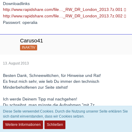
Downloadlinks
http://www.rapidshare.com/file…_RW_DR_London_2013.7z.001
http://www.rapidshare.com/file…_RW_DR_London_2013.7z.002
Passwort: operalia
Caruso41
INAKTIV
13. August 2013
Besten Dank, Schneewittchen, für Hinweise und Rat!
Es freut mich sehr, wie lieb Du immer den technisch
Minderbeholfenen zur Seite stehst!
Ich werde Deinem Tipp mal nachgehen!
Du schreibst, man müsste die Aufnahmen "mit 7z
entkomprimieren"! Da kann ich jetzt noch nichts mit anfangen.
Diese Seite verwendet Cookies. Durch die Nutzung unserer Seite erklären Sie
Bisher habe ich heruntergeladene Aufnahmen immer auf dem von
sich damit einverstanden, dass wir Cookies setzen.
Windows7 angebotenen entpackt.
Weitere Informationen
Schließen