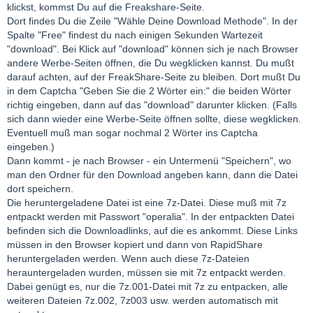
klickst, kommst Du auf die Freakshare-Seite.
Dort findes Du die Zeile "Wähle Deine Download Methode". In der
Spalte "Free" findest du nach einigen Sekunden Wartezeit
"download". Bei Klick auf "download" können sich je nach Browser
andere Werbe-Seiten öffnen, die Du wegklicken kannst. Du mußt
darauf achten, auf der FreakShare-Seite zu bleiben. Dort mußt Du
in dem Captcha "Geben Sie die 2 Wörter ein:" die beiden Wörter
richtig eingeben, dann auf das "download" darunter klicken. (Falls
sich dann wieder eine Werbe-Seite öffnen sollte, diese wegklicken.
Eventuell muß man sogar nochmal 2 Wörter ins Captcha
eingeben.)
Dann kommt - je nach Browser - ein Untermenü "Speichern", wo
man den Ordner für den Download angeben kann, dann die Datei
dort speichern.
Die heruntergeladene Datei ist eine 7z-Datei. Diese muß mit 7z
entpackt werden mit Passwort "operalia". In der entpackten Datei
befinden sich die Downloadlinks, auf die es ankommt. Diese Links
müssen in den Browser kopiert und dann von RapidShare
heruntergeladen werden. Wenn auch diese 7z-Dateien
herauntergeladen wurden, müssen sie mit 7z entpackt werden.
Dabei genügt es, nur die 7z.001-Datei mit 7z zu entpacken, alle
weiteren Dateien 7z.002, 7z003 usw. werden automatisch mit