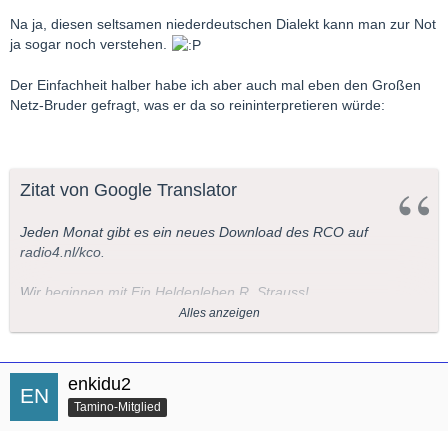
Na ja, diesen seltsamen niederdeutschen Dialekt kann man zur Not
ja sogar noch verstehen.
Der Einfachheit halber habe ich aber auch mal eben den Großen
Netz-Bruder gefragt, was er da so reininterpretieren würde:
Zitat von Google Translator
Jeden Monat gibt es ein neues Download des RCO auf
radio4.nl/kco.
Wir beginnen mit Ein Heldenleben R. Strauss!
Alles anzeigen
Der erste Download, Ein Heldenleben von Richard Strauss, ist
ab sofort auf
http://www.radio4.nl/kco
.
enkidu2
Bis November, wird es jeden Monat eine zusätzliche Download,
Tamino-Mitglied
Geschenk von Radio 4, der AVRO und dem Royal
Concertgebouw Orchestra anlässlich des 125-jährigen