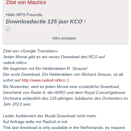
Zitat von Maurice
Hallo MP3-Freunde,
Downloadactie 125 jaar KCO
!
Er is iedere maand een nieuwe download van het KCO
Alles anzeigen
beschikbaar op radio4.nl/kco.
We beginnen met Ein Heldenleben van R. Strauss!
Zitat von »Google Translator«
De eerste download,
Ein Heldenleben
van Richard Strauss, is
Jeden Monat gibt es ein neues Download des RCO auf
nu beschikbaar op
www.radio4.nl/kco
.
radio4.nl/kco.
Tot november komt er iedere maand een extra download bij, als
Wir beginnen mit Ein Heldenleben R. Strauss!
cadeau van Radio 4, de AVRO en het Koninklijk
Der erste Download, Ein Heldenleben von Richard Strauss, ist ab
Concertgebouworkest ter gelegenheid van het 125-jarig bestaan
sofort auf
http://www.radio4.nl/kco
.
van het orkest in 2013.
Bis November, wird es jeden Monat eine zusätzliche Download,
Geschenk von Radio 4, der AVRO und dem Royal Concertgebouw
Orchestra anlässlich des 125-jährigen Jubiläums des Orchesters im
Jahr 2013 sein.
Leider funktioniert der Musik-Download nicht mehr.
Auf Anfrage teilte mir Radio4.nl mit:
This last download is only available in the Netherlands, by request