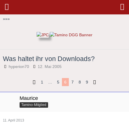
»
»
»
Was haltet ihr von Downloads?
hyperion70
12. Mai 2005
1
…
5
6
7
8
9
Maurice
Tamino-Mitglied
11. April 2013