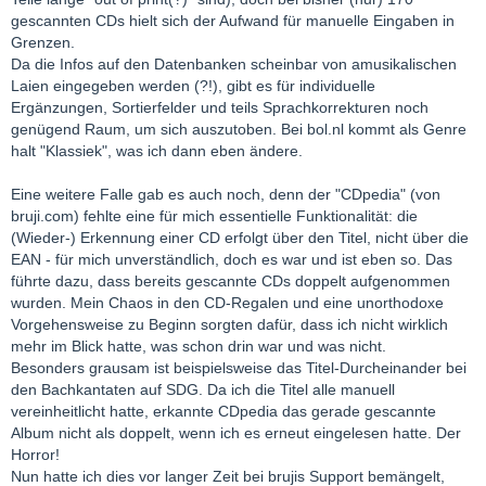
gescannten CDs hielt sich der Aufwand für manuelle Eingaben in
Grenzen.
Da die Infos auf den Datenbanken scheinbar von amusikalischen
Laien eingegeben werden (?!), gibt es für individuelle
Ergänzungen, Sortierfelder und teils Sprachkorrekturen noch
genügend Raum, um sich auszutoben. Bei bol.nl kommt als Genre
halt "Klassiek", was ich dann eben ändere.
Eine weitere Falle gab es auch noch, denn der "CDpedia" (von
bruji.com) fehlte eine für mich essentielle Funktionalität: die
(Wieder-) Erkennung einer CD erfolgt über den Titel, nicht über die
EAN - für mich unverständlich, doch es war und ist eben so. Das
führte dazu, dass bereits gescannte CDs doppelt aufgenommen
wurden. Mein Chaos in den CD-Regalen und eine unorthodoxe
Vorgehensweise zu Beginn sorgten dafür, dass ich nicht wirklich
mehr im Blick hatte, was schon drin war und was nicht.
Besonders grausam ist beispielsweise das Titel-Durcheinander bei
den Bachkantaten auf SDG. Da ich die Titel alle manuell
vereinheitlicht hatte, erkannte CDpedia das gerade gescannte
Album nicht als doppelt, wenn ich es erneut eingelesen hatte. Der
Horror!
Nun hatte ich dies vor langer Zeit bei brujis Support bemängelt,