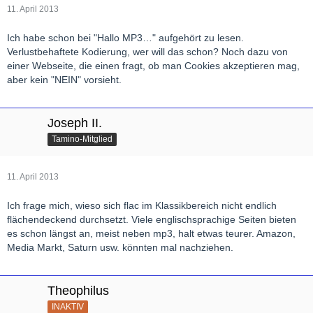
Jubiläums des Orchesters im Jahr 2013 sein.
11. April 2013
Ich habe schon bei "Hallo MP3…" aufgehört zu lesen.
Verlustbehaftete Kodierung, wer will das schon? Noch dazu von
einer Webseite, die einen fragt, ob man Cookies akzeptieren mag,
aber kein "NEIN" vorsieht.
Joseph II.
Tamino-Mitglied
11. April 2013
Ich frage mich, wieso sich flac im Klassikbereich nicht endlich
flächendeckend durchsetzt. Viele englischsprachige Seiten bieten
es schon längst an, meist neben mp3, halt etwas teurer. Amazon,
Media Markt, Saturn usw. könnten mal nachziehen.
Theophilus
INAKTIV