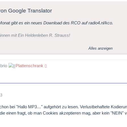
 von Google Translator
onat gibt es ein neues Download des RCO auf radio4.nl/kco.
innen mit Ein Heldenleben R. Strauss!
te Download, Ein Heldenleben von Richard Strauss, ist ab sofort auf
Alles anzeigen
ember, wird es jeden Monat eine zusätzliche Download, Geschenk 
 brio
Plattenschrank
oncertgebouw Orchestra anlässlich des 125-jährigen Jubiläums des 
13
chon bei "Hallo MP3…" aufgehört zu lesen. Verlustbehaftete Kodieru
die einen fragt, ob man Cookies akzeptieren mag, aber kein "NEIN" v