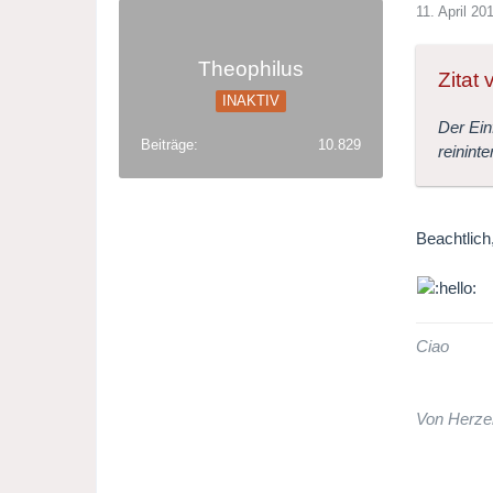
11. April 20
Theophilus
Zitat 
INAKTIV
Der Ein
Beiträge
10.829
reinint
Beachtlich
Ciao
Von Herze