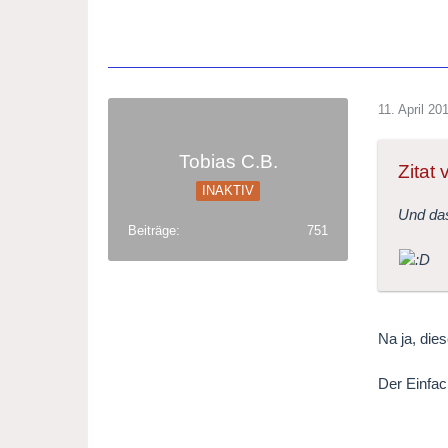
11. April 20
Tobias C.B.
Zitat
INAKTIV
Und da
Beiträge
751
Na ja, die
Der Einfac