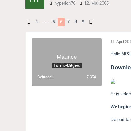
hyperion70
12. Mai 2005
1
…
5
6
7
8
9
11. April 20
Hallo MP3
Maurice
Tamino-Mitglied
Downlo
Beiträge
7.054
Er is iede
We beginn
De eerste