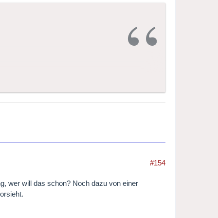
http://www.radio4.nl/kco
.
von Radio 4, der AVRO und dem
Orchesters im Jahr 2013 sein.
#154
ng, wer will das schon? Noch dazu von einer
orsieht.