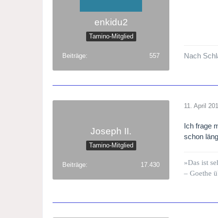
enkidu2
Tamino-Mitglied
Nach Schla
Beiträge
557
11. April 20
Ich frage 
Joseph II.
schon läng
Tamino-Mitglied
»Das ist se
Beiträge
17.430
– Goethe ü