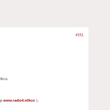
#151
/kco.
op
www.radio4.nl/kco
.