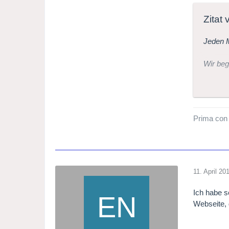
Zitat
Jeden M
Wir beg
Der ers
Bis Nov
Prima con
Royal C
11. April 20
Ich habe s
Webseite, 