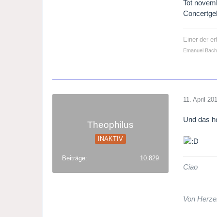
Tot novemb
Concertgeb
Einer der e
Emanuel Bach
11. April 20
Und das h
Theophilus
INAKTIV
Beiträge
10.829
Ciao
Von Herze