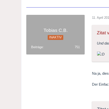
11. April 20
Tobias C.B.
Zitat
INAKTIV
Und da
Beiträge
751
Na ja, die
Der Einfac