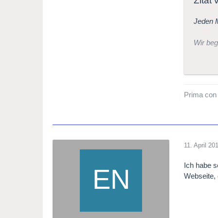
Zitat
Jeden M
Wir beg
Der ers
Bis Nov
Prima con
Royal C
11. April 20
Ich habe s
Webseite, 