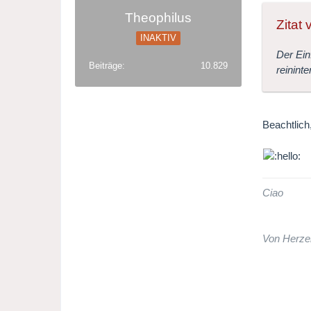
Theophilus
Zitat 
INAKTIV
Der Ein
Beiträge
10.829
reinint
Beachtlich
Ciao
Von Herze