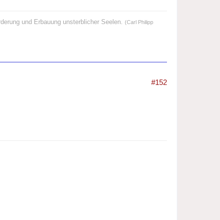
örderung und Erbauung unsterblicher Seelen.
(Carl Philipp
#152