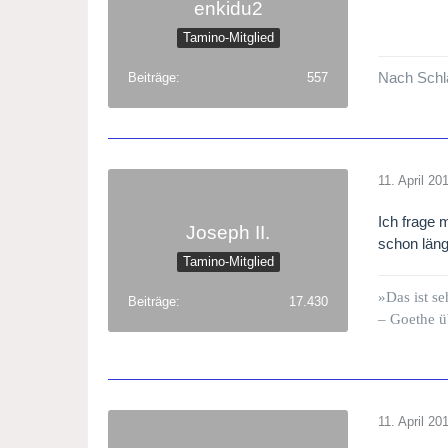
enkidu2
Tamino-Mitglied
Nach Schla
Beiträge
557
11. April 20
Ich frage 
Joseph II.
schon läng
Tamino-Mitglied
»Das ist se
Beiträge
17.430
– Goethe ü
11. April 20