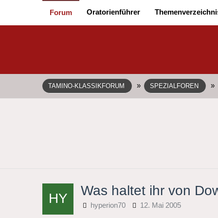
Oratorienführer
Themenverzeichni
Forum
»
»
TAMINO-KLASSIKFORUM
SPEZIALFOREN
Was haltet ihr von D
hyperion70
12. Mai 2005