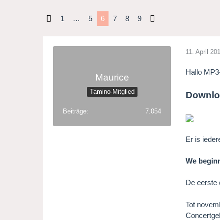
1
…
5
6
7
8
9
11. April 20
Hallo MP3
Maurice
Tamino-Mitglied
Downlo
Beiträge
7.054
Er is iede
We beginn
De eerste
Tot novemb
Concertgeb