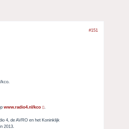
#151
/kco.
op
www.radio4.nl/kco
.
io 4, de AVRO en het Koninklijk
in 2013.