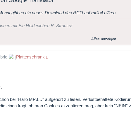
 von Google Translator
onat gibt es ein neues Download des RCO auf radio4.nl/kco.
innen mit Ein Heldenleben R. Strauss!
te Download, Ein Heldenleben von Richard Strauss, ist ab sofort auf
Alles anzeigen
ember, wird es jeden Monat eine zusätzliche Download, Geschenk 
 brio
Plattenschrank
oncertgebouw Orchestra anlässlich des 125-jährigen Jubiläums des 
13
chon bei "Hallo MP3…" aufgehört zu lesen. Verlustbehaftete Kodieru
die einen fragt, ob man Cookies akzeptieren mag, aber kein "NEIN" v