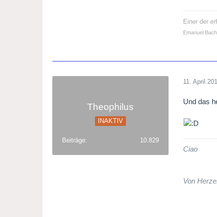
Einer der e
Emanuel Bach
11. April 20
Und das h
Theophilus
INAKTIV
Beiträge
10.829
Ciao
Von Herze