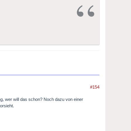
http://www.radio4.nl/kco
.
von Radio 4, der AVRO und dem
Orchesters im Jahr 2013 sein.
#154
ng, wer will das schon? Noch dazu von einer
orsieht.