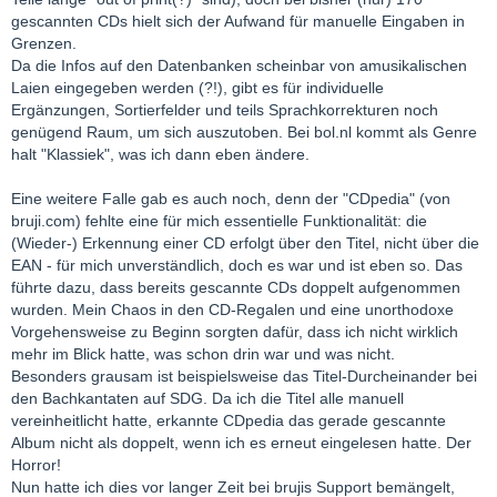
gescannten CDs hielt sich der Aufwand für manuelle Eingaben in
Grenzen.
Da die Infos auf den Datenbanken scheinbar von amusikalischen
Laien eingegeben werden (?!), gibt es für individuelle
Ergänzungen, Sortierfelder und teils Sprachkorrekturen noch
genügend Raum, um sich auszutoben. Bei bol.nl kommt als Genre
halt "Klassiek", was ich dann eben ändere.
Eine weitere Falle gab es auch noch, denn der "CDpedia" (von
bruji.com) fehlte eine für mich essentielle Funktionalität: die
(Wieder-) Erkennung einer CD erfolgt über den Titel, nicht über die
EAN - für mich unverständlich, doch es war und ist eben so. Das
führte dazu, dass bereits gescannte CDs doppelt aufgenommen
wurden. Mein Chaos in den CD-Regalen und eine unorthodoxe
Vorgehensweise zu Beginn sorgten dafür, dass ich nicht wirklich
mehr im Blick hatte, was schon drin war und was nicht.
Besonders grausam ist beispielsweise das Titel-Durcheinander bei
den Bachkantaten auf SDG. Da ich die Titel alle manuell
vereinheitlicht hatte, erkannte CDpedia das gerade gescannte
Album nicht als doppelt, wenn ich es erneut eingelesen hatte. Der
Horror!
Nun hatte ich dies vor langer Zeit bei brujis Support bemängelt,