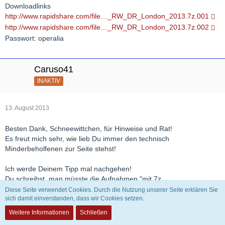
Downloadlinks
http://www.rapidshare.com/file…_RW_DR_London_2013.7z.001
http://www.rapidshare.com/file…_RW_DR_London_2013.7z.002
Passwort: operalia
Caruso41
INAKTIV
13. August 2013
Besten Dank, Schneewittchen, für Hinweise und Rat!
Es freut mich sehr, wie lieb Du immer den technisch
Minderbeholfenen zur Seite stehst!
Ich werde Deinem Tipp mal nachgehen!
Du schreibst, man müsste die Aufnahmen "mit 7z
entkomprimieren"! Da kann ich jetzt noch nichts mit anfangen.
Diese Seite verwendet Cookies. Durch die Nutzung unserer Seite erklären Sie
Bisher habe ich heruntergeladene Aufnahmen immer auf dem von
sich damit einverstanden, dass wir Cookies setzen.
Windows7 angebotenen entpackt.
Weitere Informationen
Schließen