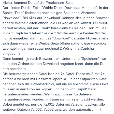
klickst, kommst Du auf die Freakshare-Seite.
Dort findes Du die Zeile "Wähle Deine Download Methode". In der
Spalte "Free" findest du nach einigen Sekunden Wartezeit
"download". Bei Klick auf "download" können sich je nach Browser
andere Werbe-Seiten öffnen, die Du wegklicken kannst. Du mußt
darauf achten, auf der FreakShare-Seite zu bleiben. Dort mußt Du
in dem Captcha "Geben Sie die 2 Wörter ein:" die beiden Wörter
richtig eingeben, dann auf das "download" darunter klicken. (Falls
sich dann wieder eine Werbe-Seite öffnen sollte, diese wegklicken.
Eventuell muß man sogar nochmal 2 Wörter ins Captcha
eingeben.)
Dann kommt - je nach Browser - ein Untermenü "Speichern", wo
man den Ordner für den Download angeben kann, dann die Datei
dort speichern.
Die heruntergeladene Datei ist eine 7z-Datei. Diese muß mit 7z
entpackt werden mit Passwort "operalia". In der entpackten Datei
befinden sich die Downloadlinks, auf die es ankommt. Diese Links
müssen in den Browser kopiert und dann von RapidShare
heruntergeladen werden. Wenn auch diese 7z-Dateien
herauntergeladen wurden, müssen sie mit 7z entpackt werden.
Dabei genügt es, nur die 7z.001-Datei mit 7z zu entpacken, alle
weiteren Dateien 7z.002, 7z003 usw. werden automatisch mit