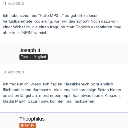
Jubiläums des Orchesters im Jahr 2013 sein.
11. April 2013
Ich habe schon bei "Hallo MP3…" aufgehört zu lesen.
Verlustbehaftete Kodierung, wer will das schon? Noch dazu von
einer Webseite, die einen fragt, ob man Cookies akzeptieren mag,
aber kein "NEIN" vorsieht.
Joseph II.
Tamino-Mitglied
11. April 2013
Ich frage mich, wieso sich flac im Klassikbereich nicht endlich
flächendeckend durchsetzt. Viele englischsprachige Seiten bieten
es schon längst an, meist neben mp3, halt etwas teurer. Amazon,
Media Markt, Saturn usw. könnten mal nachziehen.
Theophilus
INAKTIV