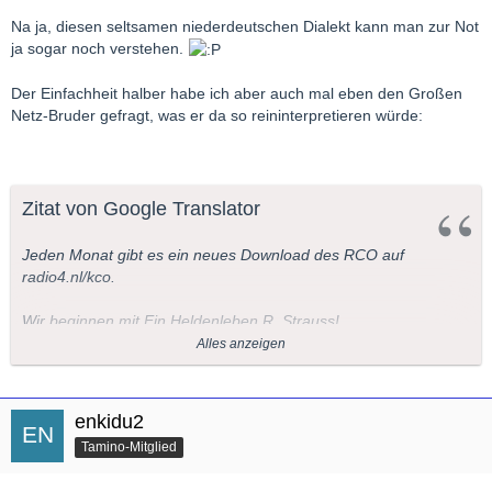
Na ja, diesen seltsamen niederdeutschen Dialekt kann man zur Not
ja sogar noch verstehen.
Der Einfachheit halber habe ich aber auch mal eben den Großen
Netz-Bruder gefragt, was er da so reininterpretieren würde:
Zitat von Google Translator
Jeden Monat gibt es ein neues Download des RCO auf
radio4.nl/kco.
Wir beginnen mit Ein Heldenleben R. Strauss!
Alles anzeigen
Der erste Download, Ein Heldenleben von Richard Strauss, ist
ab sofort auf
http://www.radio4.nl/kco
.
enkidu2
Bis November, wird es jeden Monat eine zusätzliche Download,
Tamino-Mitglied
Geschenk von Radio 4, der AVRO und dem Royal
Concertgebouw Orchestra anlässlich des 125-jährigen