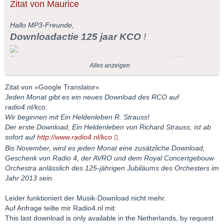
Zitat von Maurice
Hallo MP3-Freunde,
Downloadactie 125 jaar KCO
!
Er is iedere maand een nieuwe download van het KCO
Alles anzeigen
beschikbaar op radio4.nl/kco.
We beginnen met Ein Heldenleben van R. Strauss!
Zitat von »Google Translator«
De eerste download,
Ein Heldenleben
van Richard Strauss, is
Jeden Monat gibt es ein neues Download des RCO auf
nu beschikbaar op
www.radio4.nl/kco
.
radio4.nl/kco.
Tot november komt er iedere maand een extra download bij, als
Wir beginnen mit Ein Heldenleben R. Strauss!
cadeau van Radio 4, de AVRO en het Koninklijk
Der erste Download, Ein Heldenleben von Richard Strauss, ist ab
Concertgebouworkest ter gelegenheid van het 125-jarig bestaan
sofort auf
http://www.radio4.nl/kco
.
van het orkest in 2013.
Bis November, wird es jeden Monat eine zusätzliche Download,
Geschenk von Radio 4, der AVRO und dem Royal Concertgebouw
Orchestra anlässlich des 125-jährigen Jubiläums des Orchesters im
Jahr 2013 sein.
Leider funktioniert der Musik-Download nicht mehr.
Auf Anfrage teilte mir Radio4.nl mit:
This last download is only available in the Netherlands, by request