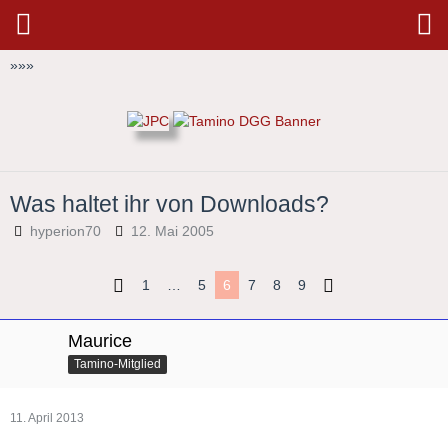
»
»
»
Was haltet ihr von Downloads?
hyperion70
12. Mai 2005
1
…
5
6
7
8
9
Maurice
Tamino-Mitglied
11. April 2013