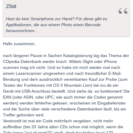
Zitat
Hast du kein Smartphone zur Hand? Für diese gibt es
Applikationen, die aus einem Photo einen Barcode
herausrechnen...
Hallo zusammen,
nach längerer Pause in Sachen Katalogisierung lag das Thema der
CDpedia-Datenbank wieder brach. Mittels iSight oder iPhone
scannen mag ich nicht. Und so habe ich mich wieder mal nach
einem Laserscanner umgesehen und nach freundlicher E-Mail-
Beratung und dem ausdrücklich vereinbarten Kauf zur Probe (zum
Testen der Funktionen mit OS X Mountain Lion) bei ico.de ein
Gerät mit USB-Anschluss bestellt. Und siehe da: es funktioniert! Die
EAN (oder ASIN, oder UPC, wie auch immer die Codes genannt
werden) werden fehlerfrei gelesen, erscheinen im Eingabefenster
und die Suche über viele verschiedene Datenbanken läuft, bis ein
Treffer gefunden wird.
Vereinzelt ist mal ein Code mehrfach vergeben, nicht mehr
auffindbar (bei 20 Jahre alten CDs schon mal möglich, wenn die
Teile lange "out of print(?)" sind), doch bei bisher (nur) 170