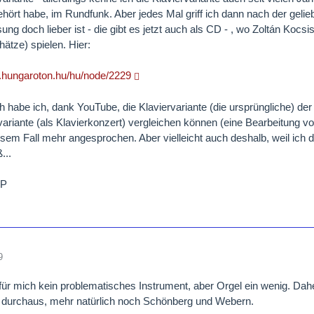
hört habe, im Rundfunk. Aber jedes Mal griff ich dann nach der gelie
sung doch lieber ist - die gibt es jetzt auch als CD - , wo Zoltán K
hätze) spielen. Hier:
.hungaroton.hu/hu/node/2229
ch habe ich, dank YouTube, die Klaviervariante (die ursprüngliche) d
ariante (als Klavierkonzert) vergleichen können (eine Bearbeitung vo
esem Fall mehr angesprochen. Aber vielleicht auch deshalb, weil ich
...
P
9
t für mich kein problematisches Instrument, aber Orgel ein wenig. D
 durchaus, mehr natürlich noch Schönberg und Webern.