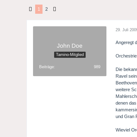
1
2
29. Juli 200
Angeregt d
John Doe
Tamino-Mitglied
Orchestri
Beiträge
989
Die bekann
Ravel sein
Beethoven-
weitere Sc
Mahlersche
denen das 
kammersinf
und Gran P
Wieviel Or