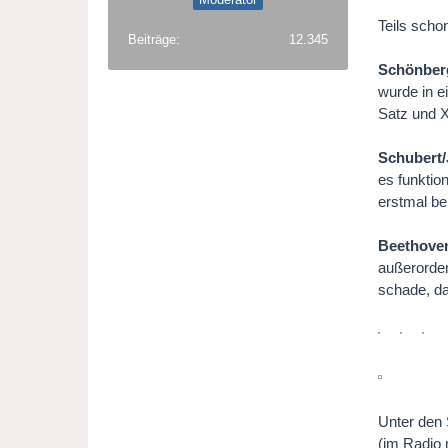
Teils scho
Beiträge
12.345
Schönberg
wurde in e
Satz und X
Schubert
es funktio
erstmal be
Beethoven
außerorden
schade, da
Unter den 
(im Radio 