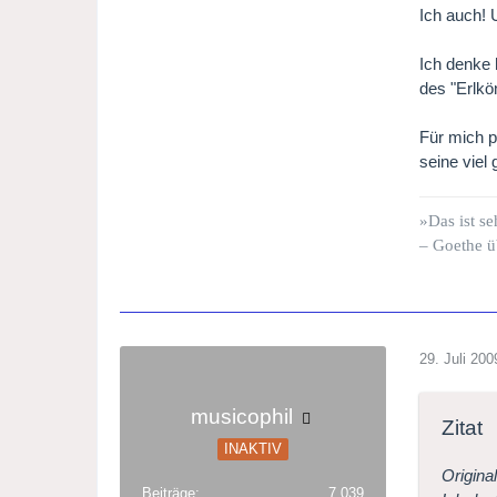
Ich auch! 
Ich denke 
des "Erlkön
Für mich p
seine viel
»Das ist se
– Goethe ü
29. Juli 200
musicophil
Zitat
INAKTIV
Origina
Beiträge
7.039