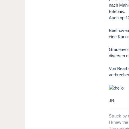
nach Mahle
Erlebnis.
Auch op.13
Beethovens
eine Kurios
Grauenvoll
diversen r
Von Bearbe
verbrecher
JR
Struck by 
I knew the
The mornin