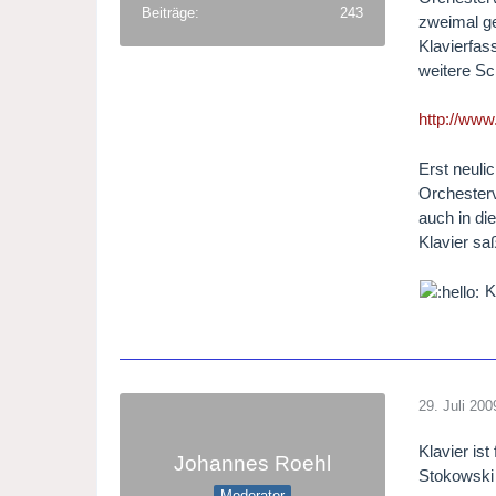
Beiträge
243
zweimal ge
Klavierfas
weitere Sc
http://www
Erst neuli
Orchesterv
auch in di
Klavier saß
K
29. Juli 200
Klavier is
Johannes Roehl
Stokowski
Moderator