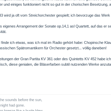
r und einiges funktioniert nicht so gut in der chorischen Besetzung, a
3 wird ja oft vom Streichorchester gespielt; ich bevorzuge das Wer
 eigenes Arrangement der Sonate op.14,1 asl Quartett, auf das er seh
ität.
 finde ich etwas, was ich mal im Radio gehört habe: Chopinsche K
ussischen Spätromantikern für Orchester gesetzt... völlig daneben!
itungen der Gran Partita KV 361 oder des Quintetts KV 452 habe ich 
isch, diese genialen, die Bläserfarben subtil nutzenden Werke anzuta
the sounds before the sun,
 night had gone.
g breeze like a bugle blew