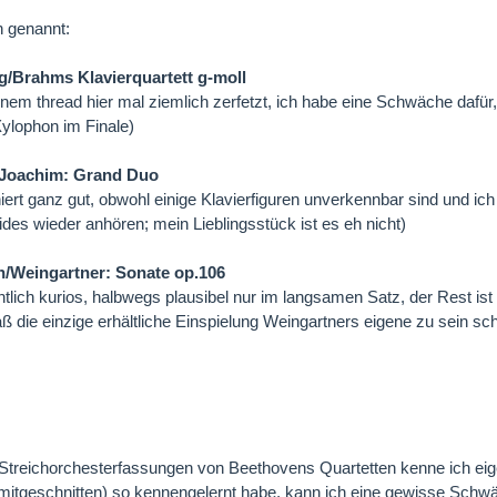
n genannt:
/Brahms Klavierquartett g-moll
inem thread hier mal ziemlich zerfetzt, ich habe eine Schwäche dafür,
ylophon im Finale)
/Joachim: Grand Duo
niert ganz gut, obwohl einige Klavierfiguren unverkennbar sind und ic
ides wieder anhören; mein Lieblingsstück ist es eh nicht)
/Weingartner: Sonate op.106
tlich kurios, halbwegs plausibel nur im langsamen Satz, der Rest ist
ß die einzige erhältliche Einspielung Weingartners eigene zu sein sch
Streichorchesterfassungen von Beethovens Quartetten kenne ich eige
mitgeschnitten) so kennengelernt habe, kann ich eine gewisse Schwäc