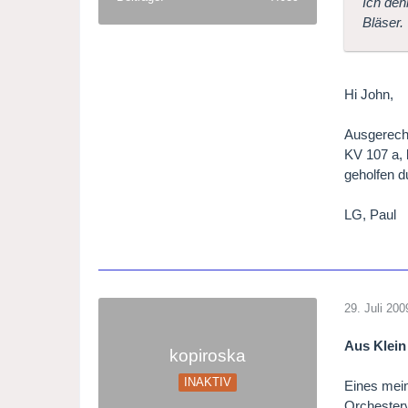
Ich den
Bläser.
Hi John,
Ausgerechn
KV 107 a, 
geholfen 
LG, Paul
29. Juli 200
Aus Klein
kopiroska
INAKTIV
Eines mein
Orchesterv