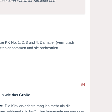
und Gran Partita für Streicher und
die KK No. 1, 2, 3 und 4. Da hat er (vermutlich
ten genommen und sie orchestriert.
#4
ein wie das Große
ye
. Die Klaviervariante mag ich mehr als die
hren, während ich die Orchestervariante nur ein- oder