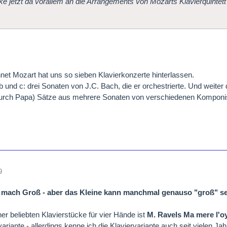
ke jetzt da vorallem an die Arrangements von Mozarts Klavierquintett 
et Mozart hat uns so sieben Klavierkonzerte hinterlassen.
b und c: drei Sonaten von J.C. Bach, die er orchestrierte. Und weiter 
durch Papa) Sätze aus mehrere Sonaten von verschiedenen Komponis
9
 mach Groß - aber das Kleine kann manchmal genauso "groß" s
er beliebten Klavierstücke für vier Hände ist
M. Ravels Ma mere l'o
ariante - allerdings kenne ich die Klaviervariante auch seit vielen Ja