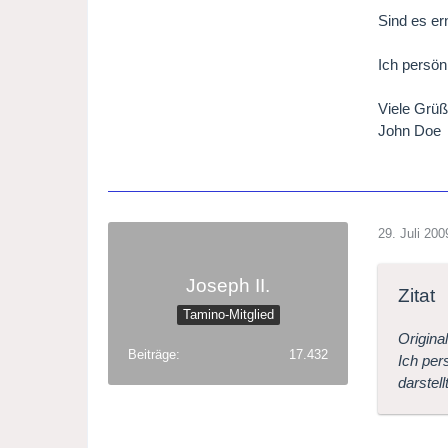
Sind es e
Ich persön
Viele Grü
John Doe
29. Juli 200
Joseph II.
Zitat
Tamino-Mitglied
Origina
Beiträge
17.432
Ich per
darstellt