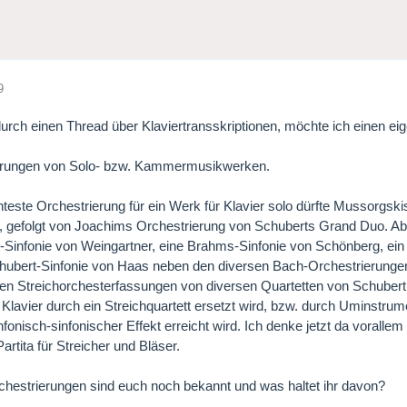
9
urch einen Thread über Klaviertransskriptionen, möchte ich einen ei
erungen von Solo- bzw. Kammermusikwerken.
teste Orchestrierung für ein Werk für Klavier solo dürfte Mussorgskis
, gefolgt von Joachims Orchestrierung von Schuberts Grand Duo. Abe
Sinfonie von Weingartner, eine Brahms-Sinfonie von Schönberg, ein
hubert-Sinfonie von Haas neben den diversen Bach-Orchestrierungen
n Streichorchesterfassungen von diversen Quartetten von Schubert
Klavier durch ein Streichquartett ersetzt wird, bzw. durch Uminstru
onisch-sinfonischer Effekt erreicht wird. Ich denke jetzt da voralle
artita für Streicher und Bläser.
chestrierungen sind euch noch bekannt und was haltet ihr davon?