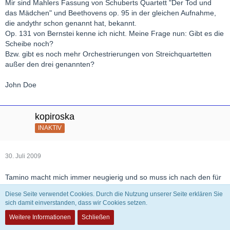
Mir sind Mahlers Fassung von Schuberts Quartett "Der Tod und
das Mädchen" und Beethovens op. 95 in der gleichen Aufnahme,
die andythr schon genannt hat, bekannt.
Op. 131 von Bernstei kenne ich nicht. Meine Frage nun: Gibt es die
Scheibe noch?
Bzw. gibt es noch mehr Orchestrierungen von Streichquartetten
außer den drei genannten?
John Doe
kopiroska
INAKTIV
30. Juli 2009
Tamino macht mich immer neugierig und so muss ich nach den für
mich erreichbaren Quellen forschen. Und da sie nicht die neusten
Diese Seite verwendet Cookies. Durch die Nutzung unserer Seite erklären Sie
CD-s noch Mitschnitte aus den deutschen Sendern usw. sein
sich damit einverstanden, dass wir Cookies setzen.
können, wende ich mich an YouTube - sehr oft mit Erfolg
Weitere Informationen
Schließen
Bernstein-Beethoven ist u.a. hier zu hören (die anderen Sätze sind
auch zu finden)