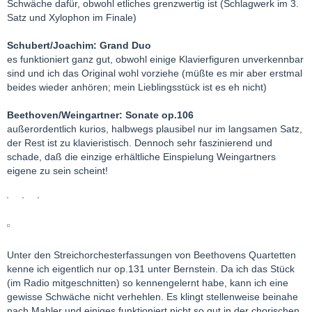
Schwäche dafür, obwohl etliches grenzwertig ist (Schlagwerk im 3.
Satz und Xylophon im Finale)
Schubert/Joachim: Grand Duo
es funktioniert ganz gut, obwohl einige Klavierfiguren unverkennbar
sind und ich das Original wohl vorziehe (müßte es mir aber erstmal
beides wieder anhören; mein Lieblingsstück ist es eh nicht)
Beethoven/Weingartner: Sonate op.106
außerordentlich kurios, halbwegs plausibel nur im langsamen Satz,
der Rest ist zu klavieristisch. Dennoch sehr faszinierend und
schade, daß die einzige erhältliche Einspielung Weingartners
eigene zu sein scheint!
Unter den Streichorchesterfassungen von Beethovens Quartetten
kenne ich eigentlich nur op.131 unter Bernstein. Da ich das Stück
(im Radio mitgeschnitten) so kennengelernt habe, kann ich eine
gewisse Schwäche nicht verhehlen. Es klingt stellenweise beinahe
nach Mahler und einiges funktioniert nicht so gut in der chorischen