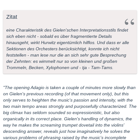
Zitat
eine Charakteristik des Gielen'schen Interpretationsstils findet
sich eben nicht - sobald es über fragmentierte Details
hinausgeht, wirkt Hurwitz eigentümlich hilflos. Und dass er alle
Sektionen des Orchesters berücksichtigt, konnte ich nicht
feststellen - man lese nur die an sich sehr gute Besprechung
der Zehnten: es wimmelt nur so von kleinen und großen
Trommeln, Becken, Xylophonen und - tja - Tam-Tams.
"The opening Adagio is taken a couple of minutes more slowly than
on Gielen's previous recording (of that movement only), but this
only serves to heighten the music's passion and intensity, with the
two main tempo areas strongly and purposefully characterized. The
big climax has seldom sounded so expressionistic, but also
organically in its correct place. Gielen's handling of dynamics, the
way he makes the screaming trumpet dovetail into the violins'
descending answer, reveals just how imaginatively he solves the
various problems of phrasing raised by the music's incomplete