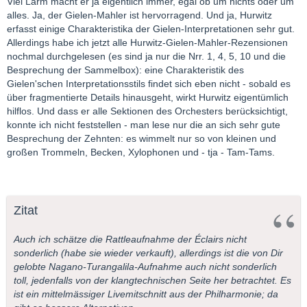
Viel Lärm macht er ja eigentlich immer, egal ob um nichts oder um
alles. Ja, der Gielen-Mahler ist hervorragend. Und ja, Hurwitz
erfasst einige Charakteristika der Gielen-Interpretationen sehr gut.
Allerdings habe ich jetzt alle Hurwitz-Gielen-Mahler-Rezensionen
nochmal durchgelesen (es sind ja nur die Nrr. 1, 4, 5, 10 und die
Besprechung der Sammelbox): eine Charakteristik des
Gielen'schen Interpretationsstils findet sich eben nicht - sobald es
über fragmentierte Details hinausgeht, wirkt Hurwitz eigentümlich
hilflos. Und dass er alle Sektionen des Orchesters berücksichtigt,
konnte ich nicht feststellen - man lese nur die an sich sehr gute
Besprechung der Zehnten: es wimmelt nur so von kleinen und
großen Trommeln, Becken, Xylophonen und - tja - Tam-Tams.
Zitat
Auch ich schätze die Rattleaufnahme der Éclairs nicht
sonderlich (habe sie wieder verkauft), allerdings ist die von Dir
gelobte Nagano-Turangalila-Aufnahme auch nicht sonderlich
toll, jedenfalls von der klangtechnischen Seite her betrachtet. Es
ist ein mittelmässiger Livemitschnitt aus der Philharmonie; da