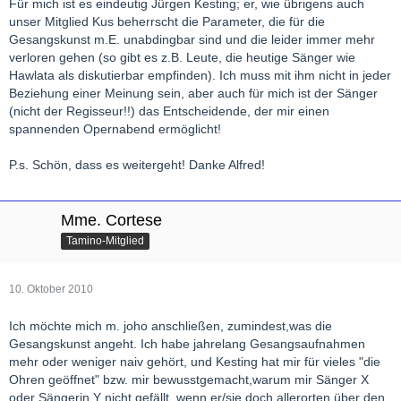
Für mich ist es eindeutig Jürgen Kesting; er, wie übrigens auch
unser Mitglied Kus beherrscht die Parameter, die für die
Gesangskunst m.E. unabdingbar sind und die leider immer mehr
verloren gehen (so gibt es z.B. Leute, die heutige Sänger wie
Hawlata als diskutierbar empfinden). Ich muss mit ihm nicht in jeder
Beziehung einer Meinung sein, aber auch für mich ist der Sänger
(nicht der Regisseur!!) das Entscheidende, der mir einen
spannenden Opernabend ermöglicht!
P.s. Schön, dass es weitergeht! Danke Alfred!
Mme. Cortese
Tamino-Mitglied
10. Oktober 2010
Ich möchte mich m. joho anschließen, zumindest,was die
Gesangskunst angeht. Ich habe jahrelang Gesangsaufnahmen
mehr oder weniger naiv gehört, und Kesting hat mir für vieles "die
Ohren geöffnet" bzw. mir bewusstgemacht,warum mir Sänger X
oder Sängerin Y nicht gefällt, wenn er/sie doch allerorten über den