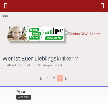
»
»
»
Wer ist Euer Lieblingskritiker ?
Alfred_Schmidt
18. August 2004
1
2
3
Agon
verbannt