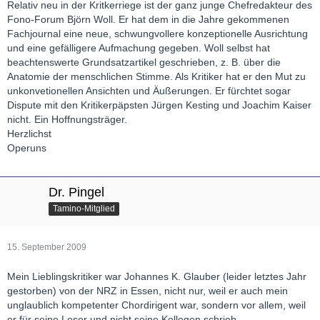
Relativ neu in der Kritkerriege ist der ganz junge Chefredakteur des
Fono-Forum Björn Woll. Er hat dem in die Jahre gekommenen
Fachjournal eine neue, schwungvollere konzeptionelle Ausrichtung
und eine gefälligere Aufmachung gegeben. Woll selbst hat
beachtenswerte Grundsatzartikel geschrieben, z. B. über die
Anatomie der menschlichen Stimme. Als Kritiker hat er den Mut zu
unkonvetionellen Ansichten und Äußerungen. Er fürchtet sogar
Dispute mit den Kritikerpäpsten Jürgen Kesting und Joachim Kaiser
nicht. Ein Hoffnungsträger.
Herzlichst
Operuns
Dr. Pingel
Tamino-Mitglied
15. September 2009
Mein Lieblingskritiker war Johannes K. Glauber (leider letztes Jahr
gestorben) von der NRZ in Essen, nicht nur, weil er auch mein
unglaublich kompetenter Chordirigent war, sondern vor allem, weil
er für seine Leser und nicht seine Kollegen schrieb.