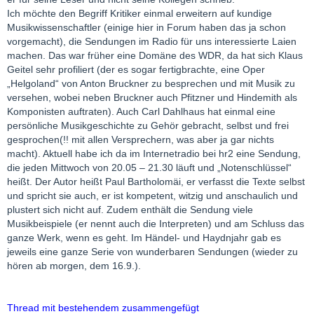
Ich möchte den Begriff Kritiker einmal erweitern auf kundige
Musikwissenschaftler (einige hier in Forum haben das ja schon
vorgemacht), die Sendungen im Radio für uns interessierte Laien
machen. Das war früher eine Domäne des WDR, da hat sich Klaus
Geitel sehr profiliert (der es sogar fertigbrachte, eine Oper
„Helgoland“ von Anton Bruckner zu besprechen und mit Musik zu
versehen, wobei neben Bruckner auch Pfitzner und Hindemith als
Komponisten auftraten). Auch Carl Dahlhaus hat einmal eine
persönliche Musikgeschichte zu Gehör gebracht, selbst und frei
gesprochen(!! mit allen Versprechern, was aber ja gar nichts
macht). Aktuell habe ich da im Internetradio bei hr2 eine Sendung,
die jeden Mittwoch von 20.05 – 21.30 läuft und „Notenschlüssel“
heißt. Der Autor heißt Paul Bartholomäi, er verfasst die Texte selbst
und spricht sie auch, er ist kompetent, witzig und anschaulich und
plustert sich nicht auf. Zudem enthält die Sendung viele
Musikbeispiele (er nennt auch die Interpreten) und am Schluss das
ganze Werk, wenn es geht. Im Händel- und Haydnjahr gab es
jeweils eine ganze Serie von wunderbaren Sendungen (wieder zu
hören ab morgen, dem 16.9.).
Thread mit bestehendem zusammengefügt