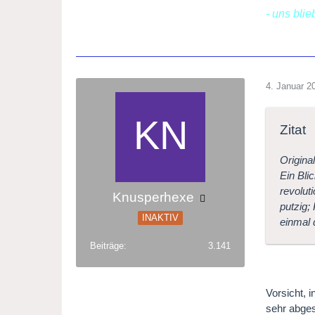
- uns bli
4. Januar 2
Zitat
Original
Ein Bli
revolut
Knusperhexe
putzig;
INAKTIV
einmal 
Beiträge
3.141
Vorsicht, 
sehr abges