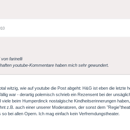
010
 von farinelli
shaften youtube-Kommentare haben mich sehr gewundert.
total witzig, wie auf youtube die Post abgeht: H&G ist eben die letzt
fällig war - derartig polemisch schrieb ein Rezensent bei der unsägli
l viele beim Humperdinck nostalgische Kindheitserinnerungen haben,
ehnt z.B. auch einer unserer Moderatoren, der sonst dem "Regie"thea
s so bei allen Opern. Ich mag einfach kein Verfremdungstheater.