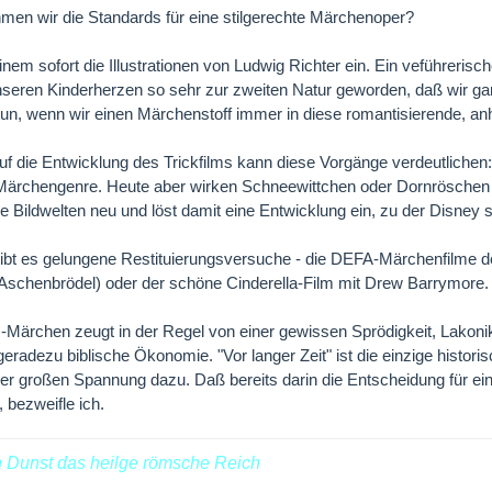
en wir die Standards für eine stilgerechte Märchenoper?
einem sofort die Illustrationen von Ludwig Richter ein. Ein veführeri
unseren Kinderherzen so sehr zur zweiten Natur geworden, daß wir ga
un, wenn wir einen Märchenstoff immer in diese romantisierende, a
auf die Entwicklung des Trickfilms kann diese Vorgänge verdeutlichen
ärchengenre. Heute aber wirken Schneewittchen oder Dornröschen al
che Bildwelten neu und löst damit eine Entwicklung ein, zu der Disney
gibt es gelungene Restituierungsversuche - die DEFA-Märchenfilme de
Aschenbrödel) oder der schöne Cinderella-Film mit Drew Barrymore.
Märchen zeugt in der Regel von einer gewissen Sprödigkeit, Lakoni
geradezu biblische Ökonomie. "Vor langer Zeit" ist die einzige histor
iner großen Spannung dazu. Daß bereits darin die Entscheidung für e
t, bezweifle ich.
n Dunst das heilge römsche Reich