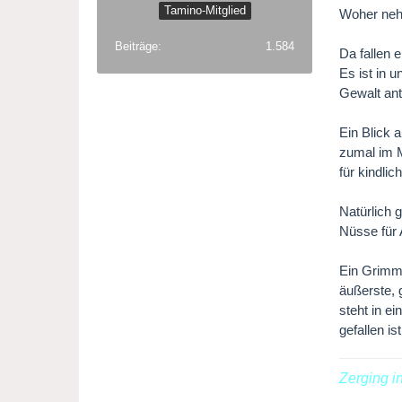
Tamino-Mitglied
Woher nehm
Beiträge
1.584
Da fallen 
Es ist in 
Gewalt ant
Ein Blick 
zumal im M
für kindli
Natürlich 
Nüsse für 
Ein Grimm-
äußerste, 
steht in e
gefallen is
Zerging i