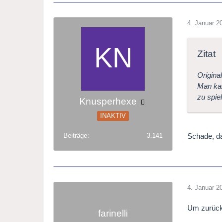
4. Januar 2
Zitat
Original
Man kan
zu spie
Knusperhexe
INAKTIV
Schade, da
Beiträge
3.141
4. Januar 2
Um zurück 
farinelli