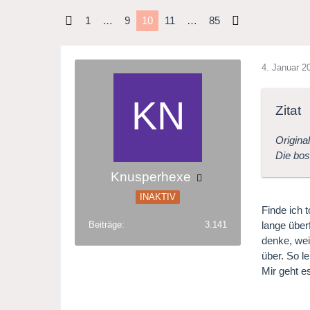
1
…
9
10
11
…
85
4. Januar 2
Zitat
Original
Die bo
Knusperhexe
INAKTIV
Finde ich 
lange über
Beiträge
3.141
denke, wei
über. So l
Mir geht e