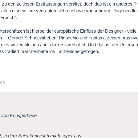
zu den zeitlosen Erstfassungen veraltet, doch das ist ein anderes T
 alten disneyfilme verkaufen sich nach wie vor sehr gut. Dagegen f
 Frosch".
nterschätzen ist hierbei der europäische Einfluss der Designer - vie
.. . Gerade Schneewittchen, Pinocchio und Fantasia zeigen massive
 dies weiter, bleiben aber dem Stil verhaftet. Und das ist der Untersc
s tradiert märchenhafte ins Lächerliche gezogen.
010
l von Knusperhexe
t, in dem Sujet kenne ich mich super aus.