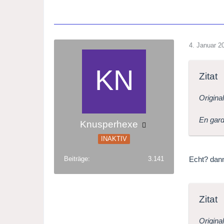
4. Januar 2
Zitat
Original
En gard
Knusperhexe
INAKTIV
Echt? dann 
Beiträge
3.141
Zitat
Original