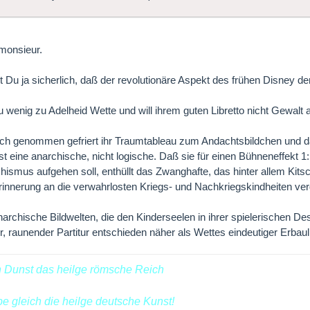
monsieur.
 Du ja sicherlich, daß der revolutionäre Aspekt des frühen Disney d
u wenig zu Adelheid Wette und will ihrem guten Libretto nicht Gewalt 
ich genommen gefriert ihr Traumtableau zum Andachtsbildchen und d
ist eine anarchische, nicht logische. Daß sie für einen Bühneneffekt 1:
ismus aufgehen soll, enthüllt das Zwanghafte, das hinter allem Kitsc
Erinnerung an die verwahrlosten Kriegs- und Nachkriegskindheiten v
archische Bildwelten, die den Kinderseelen in ihrer spielerischen 
er, raunender Partitur entschieden näher als Wettes eindeutiger Erbaul
n Dunst das heilge römsche Reich
ebe gleich die heilge deutsche Kunst!