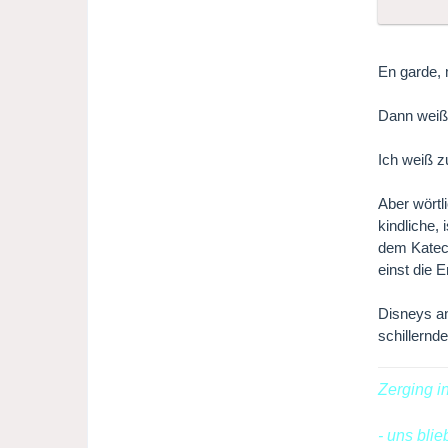
En garde, 
Dann weißt
Ich weiß z
Aber wörtl
kindliche, 
dem Katech
einst die 
Disneys an
schillernd
Zerging i
- uns bli