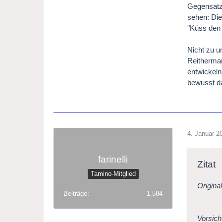
Gegensatz 
sehen: Die
"Küss den
Nicht zu u
Reitherman
entwickeln
bewusst da
4. Januar 2
farinelli
Zitat
Tamino-Mitglied
Origina
Beiträge
1.584
Vorsich