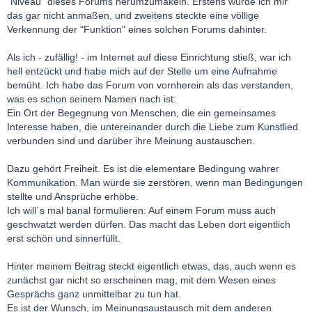
"Niveau" dieses Forums herumzumäkeln. Erstens würde ich mir
das gar nicht anmaßen, und zweitens steckte eine völlige
Verkennung der "Funktion" eines solchen Forums dahinter.
Als ich - zufällig! - im Internet auf diese Einrichtung stieß, war ich
hell entzückt und habe mich auf der Stelle um eine Aufnahme
bemüht. Ich habe das Forum von vornherein als das verstanden,
was es schon seinem Namen nach ist:
Ein Ort der Begegnung von Menschen, die ein gemeinsames
Interesse haben, die untereinander durch die Liebe zum Kunstlied
verbunden sind und darüber ihre Meinung austauschen.
Dazu gehört Freiheit. Es ist die elementare Bedingung wahrer
Kommunikation. Man würde sie zerstören, wenn man Bedingungen
stellte und Ansprüche erhöbe.
Ich will´s mal banal formulieren: Auf einem Forum muss auch
geschwatzt werden dürfen. Das macht das Leben dort eigentlich
erst schön und sinnerfüllt.
Hinter meinem Beitrag steckt eigentlich etwas, das, auch wenn es
zunächst gar nicht so erscheinen mag, mit dem Wesen eines
Gesprächs ganz unmittelbar zu tun hat.
Es ist der Wunsch, im Meinungsaustausch mit dem anderen