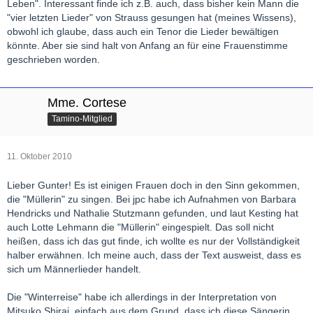
Leben". Interessant finde ich z.B. auch, dass bisher kein Mann die
"vier letzten Lieder" von Strauss gesungen hat (meines Wissens),
obwohl ich glaube, dass auch ein Tenor die Lieder bewältigen
könnte. Aber sie sind halt von Anfang an für eine Frauenstimme
geschrieben worden.
Mme. Cortese
Tamino-Mitglied
11. Oktober 2010
Lieber Gunter! Es ist einigen Frauen doch in den Sinn gekommen,
die "Müllerin" zu singen. Bei jpc habe ich Aufnahmen von Barbara
Hendricks und Nathalie Stutzmann gefunden, und laut Kesting hat
auch Lotte Lehmann die "Müllerin" eingespielt. Das soll nicht
heißen, dass ich das gut finde, ich wollte es nur der Vollständigkeit
halber erwähnen. Ich meine auch, dass der Text ausweist, dass es
sich um Männerlieder handelt.
Die "Winterreise" habe ich allerdings in der Interpretation von
Mitsuko Shirai, einfach aus dem Grund, dass ich diese Sängerin