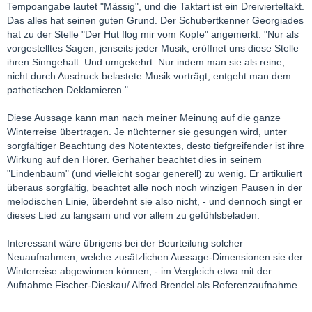
Tempoangabe lautet "Mässig", und die Taktart ist ein Dreivierteltakt.
Das alles hat seinen guten Grund. Der Schubertkenner Georgiades
hat zu der Stelle "Der Hut flog mir vom Kopfe" angemerkt: "Nur als
vorgestelltes Sagen, jenseits jeder Musik, eröffnet uns diese Stelle
ihren Sinngehalt. Und umgekehrt: Nur indem man sie als reine,
nicht durch Ausdruck belastete Musik vorträgt, entgeht man dem
pathetischen Deklamieren."
Diese Aussage kann man nach meiner Meinung auf die ganze
Winterreise übertragen. Je nüchterner sie gesungen wird, unter
sorgfältiger Beachtung des Notentextes, desto tiefgreifender ist ihre
Wirkung auf den Hörer. Gerhaher beachtet dies in seinem
"Lindenbaum" (und vielleicht sogar generell) zu wenig. Er artikuliert
überaus sorgfältig, beachtet alle noch noch winzigen Pausen in der
melodischen Linie, überdehnt sie also nicht, - und dennoch singt er
dieses Lied zu langsam und vor allem zu gefühlsbeladen.
Interessant wäre übrigens bei der Beurteilung solcher
Neuaufnahmen, welche zusätzlichen Aussage-Dimensionen sie der
Winterreise abgewinnen können, - im Vergleich etwa mit der
Aufnahme Fischer-Dieskau/ Alfred Brendel als Referenzaufnahme.