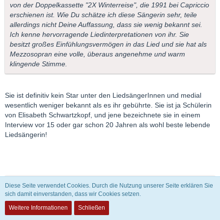
von der Doppelkassette "2X Winterreise", die 1991 bei Capriccio
erschienen ist. Wie Du schätze ich diese Sängerin sehr, teile
allerdings nicht Deine Auffassung, dass sie wenig bekannt sei.
Ich kenne hervorragende Liedinterpretationen von ihr. Sie
besitzt großes Einfühlungsvermögen in das Lied und sie hat als
Mezzosopran eine volle, überaus angenehme und warm
klingende Stimme.
Sie ist definitiv kein Star unter den LiedsängerInnen und medial
wesentlich weniger bekannt als es ihr gebührte. Sie ist ja Schülerin
von Elisabeth Schwartzkopf, und jene bezeichnete sie in einem
Interview vor 15 oder gar schon 20 Jahren als wohl beste lebende
Liedsängerin!
Zitat
Diese Seite verwendet Cookies. Durch die Nutzung unserer Seite erklären Sie
sich damit einverstanden, dass wir Cookies setzen.
... Ich hatte die Frage gestellt: Was bringt es?, und warte auf
Weitere Informationen
Schließen
eine Antwort.