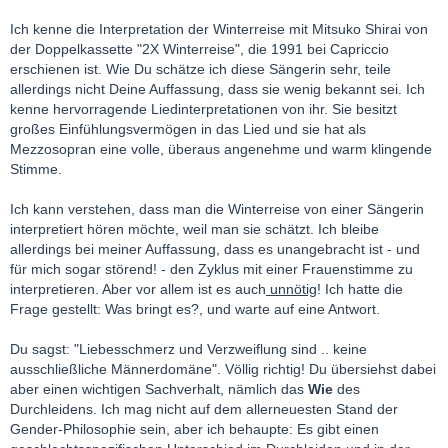
Ich kenne die Interpretation der Winterreise mit Mitsuko Shirai von
der Doppelkassette "2X Winterreise", die 1991 bei Capriccio
erschienen ist. Wie Du schätze ich diese Sängerin sehr, teile
allerdings nicht Deine Auffassung, dass sie wenig bekannt sei. Ich
kenne hervorragende Liedinterpretationen von ihr. Sie besitzt
großes Einfühlungsvermögen in das Lied und sie hat als
Mezzosopran eine volle, überaus angenehme und warm klingende
Stimme.
Ich kann verstehen, dass man die Winterreise von einer Sängerin
interpretiert hören möchte, weil man sie schätzt. Ich bleibe
allerdings bei meiner Auffassung, dass es unangebracht ist - und
für mich sogar störend! - den Zyklus mit einer Frauenstimme zu
interpretieren. Aber vor allem ist es auch
unnötig
! Ich hatte die
Frage gestellt: Was bringt es?, und warte auf eine Antwort.
Du sagst: "Liebesschmerz und Verzweiflung sind .. keine
ausschließliche Männerdomäne". Völlig richtig! Du übersiehst dabei
aber einen wichtigen Sachverhalt, nämlich das
Wie
des
Durchleidens. Ich mag nicht auf dem allerneuesten Stand der
Gender-Philosophie sein, aber ich behaupte: Es gibt einen