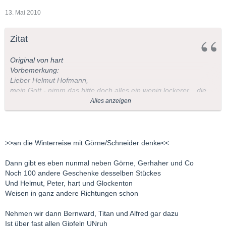
13. Mai 2010
Zitat
Original von hart
Vorbemerkung:
Lieber Helmut Hofmann,
mein Gott - nimm das bitte doch alles ein wenig lockerer... die
Ernsthaftigkeit braucht deswegen nicht den Bach runter zu
Alles anzeigen
gehen.
Jeder nähert sich den Dingen auf andere Weise...
Bei einem Berg ist es ähnlich. Einer ist von der Schönheit der
>>an die Winterreise mit Görne/Schneider denke<<
Silhouette fasziniert und bewuntert das Ganze von unten,
andere gehen auf dem Normalweg nach oben, und wieder
Dann gibt es eben nunmal neben Görne, Gerhaher und Co
andere suchen mindestens Schwierigkeitsgrad 7 oder höher.
Noch 100 andere Geschenke desselben Stückes
Und Helmut, Peter, hart und Glockenton
Ja, ich gestehe, das Timbre eines Interpreten interessiert und
Weisen in ganz andere Richtungen schon
fasziniert mich. Wenn ich zum Beispiel an die Winterreise mit
Matthias Goerne / Eric Schneider denke,
Nehmen wir dann Bernward, Titan und Alfred gar dazu
SALVE
Ist über fast allen Gipfeln UNruh