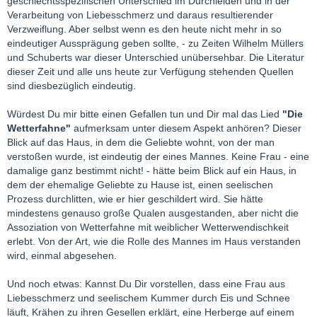
geschlechtsspezifischen Unterschied im Durchleiden und in der
Verarbeitung von Liebesschmerz und daraus resultierender
Verzweiflung. Aber selbst wenn es den heute nicht mehr in so
eindeutiger Aussprägung geben sollte, - zu Zeiten Wilhelm Müllers
und Schuberts war dieser Unterschied unübersehbar. Die Literatur
dieser Zeit und alle uns heute zur Verfügung stehenden Quellen
sind diesbezüglich eindeutig.
Würdest Du mir bitte einen Gefallen tun und Dir mal das Lied
"Die
Wetterfahne"
aufmerksam unter diesem Aspekt anhören? Dieser
Blick auf das Haus, in dem die Geliebte wohnt, von der man
verstoßen wurde, ist eindeutig der eines Mannes. Keine Frau - eine
damalige ganz bestimmt nicht! - hätte beim Blick auf ein Haus, in
dem der ehemalige Geliebte zu Hause ist, einen seelischen
Prozess durchlitten, wie er hier geschildert wird. Sie hätte
mindestens genauso große Qualen ausgestanden, aber nicht die
Assoziation von Wetterfahne mit weiblicher Wetterwendischkeit
erlebt. Von der Art, wie die Rolle des Mannes im Haus verstanden
wird, einmal abgesehen.
Und noch etwas: Kannst Du Dir vorstellen, dass eine Frau aus
Liebesschmerz und seelischem Kummer durch Eis und Schnee
läuft, Krähen zu ihren Gesellen erklärt, eine Herberge auf einem