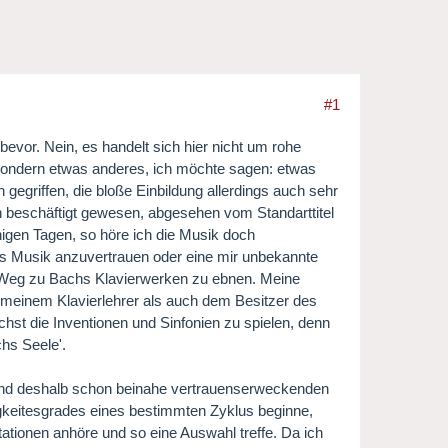
#1
vor. Nein, es handelt sich hier nicht um rohe
 sondern etwas anderes, ich möchte sagen: etwas
h gegriffen, die bloße Einbildung allerdings auch sehr
ch beschäftigt gewesen, abgesehen vom Standarttitel
nigen Tagen, so höre ich die Musik doch
hs Musik anzuvertrauen oder eine mir unbekannte
n Weg zu Bachs Klavierwerken zu ebnen. Meine
l meinem Klavierlehrer als auch dem Besitzer des
hst die Inventionen und Sinfonien zu spielen, denn
chs Seele'.
 und deshalb schon beinahe vertrauenserweckenden
gkeitesgrades eines bestimmten Zyklus beginne,
tationen anhöre und so eine Auswahl treffe. Da ich