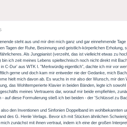
5
ende steht aus und mir drei mich ganz und gar einnehmende Tage be
den Tagen der Ruhe, Besinnung und geistlich-körperlichen Erholung,
ährlicheres. Als Jungpianist (verzeiht, das ist vielleicht etwas zu hoc
 bin ich zeit meines Lebens spieltechnisch noch nicht direkt mit Ba
 in C-Dur' aus WTK I. "Merkwürdig eigentlich", dachte ich mir vor we
ftlich gerne und doch kam mir entweder nie der Gedanke, mich Bac
mme hielt mich davon ab. Es wuchs in mir also der Wunsch, mir de
llung, das Wohltemperierte Klavier in beiden Bänden, legte ich sowoh
geschäfts meines Vertrauens dar, worauf mir beide empfiehlen, zunäc
n - auf diese Formulierung stieß ich bei beiden - der 'Schlüssel zu Ba
b also den Inventionen und Sinfonien Doppelband im wohlbekannten
and des G. Henle Verlags. Bevor ich mit Stücken ähnlichen Schwieri
mich zunächst mit ihnen vertraut, indem ich eine der großen Interpre