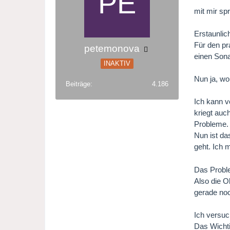
mit mir spr
Erstaunlic
Für den pr
petemonova
einen Sona
INAKTIV
Nun ja, wo
Beiträge
4.186
Ich kann v
kriegt auc
Probleme.
Nun ist da
geht. Ich 
Das Proble
Also die O
gerade no
Ich versuch
Das Wichti