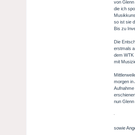
von Glenn 
die ich sp
Musikkunst
so ist sie 
Bis zu Inv
Die Entsche
erstmals a
dem WTK ge
mit Musizi
Mittlerwei
morgen in 
Aufnahme b
erschienen
nun Glenn
sowie Ange