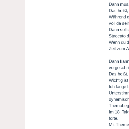
Dann musst
Das heißt, 
Während du
voll da se
Dann sollt
Staccato dü
Wenn du da
Zeit zum 
Dann kann 
vorgeschr
Das heißt,
Wichtig is
Ich fange 
Unterstimm
dynamisch 
Themabegi
Im 18. Tak
forte.
Mit Themen