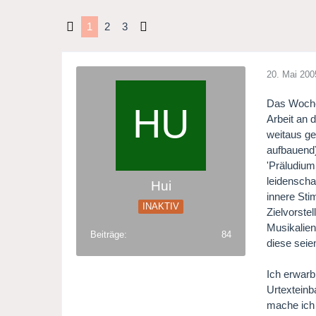
1
2
3
20. Mai 200
Das Wochen
Arbeit an 
weitaus gef
aufbauend)
'Präludium
leidenscha
Hui
innere Sti
INAKTIV
Zielvorste
Musikalien
Beiträge
84
diese seie
Ich erwar
Urtexteinb
mache ich 