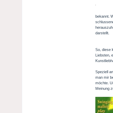
bekannt. W
schlussend
herauszuhö
darstellt.
So, diese 
Liebsten, 
Kunstliebh
Speziell an
man mir b
möchte. Un
Meinung zu