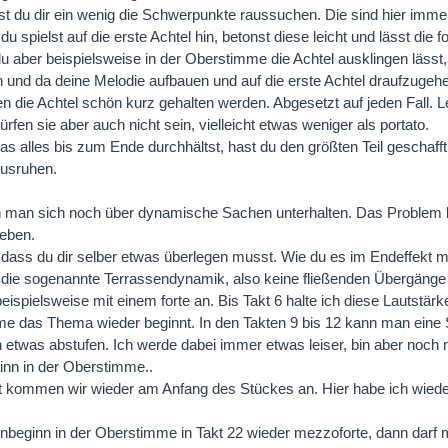
 du dir ein wenig die Schwerpunkte raussuchen. Die sind hier immer
du spielst auf die erste Achtel hin, betonst diese leicht und lässt die 
 aber beispielsweise in der Oberstimme die Achtel ausklingen lässt,
in und da deine Melodie aufbauen und auf die erste Achtel draufzugeh
en die Achtel schön kurz gehalten werden. Abgesetzt auf jeden Fall. 
rfen sie aber auch nicht sein, vielleicht etwas weniger als portato.
s alles bis zum Ende durchhältst, hast du den größten Teil geschafft.
Ausruhen.
man sich noch über dynamische Sachen unterhalten. Das Problem bei
ieben.
 dass du dir selber etwas überlegen musst. Wie du es im Endeffekt m
t die sogenannte Terrassendynamik, also keine fließenden Übergänge
beispielsweise mit einem forte an. Bis Takt 6 halte ich diese Lautstär
e das Thema wieder beginnt. In den Takten 9 bis 12 kann man eine
etwas abstufen. Ich werde dabei immer etwas leiser, bin aber noch ni
nn in der Oberstimme..
t kommen wir wieder am Anfang des Stückes an. Hier habe ich wiede
beginn in der Oberstimme in Takt 22 wieder mezzoforte, dann darf