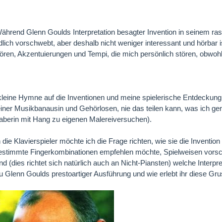
ährend Glenn Goulds Interpretation besagter Invention in seinem 
lich vorschwebt, aber deshalb nicht weniger interessant und hörbar ist
ren, Akzentuierungen und Tempi, die mich persönlich stören, obwoh
kleine Hymne auf die Inventionen und meine spielerische Entdeckung
einer Musikbanausin und Gehörlosen, nie das teilen kann, was ich gern
aberin mit Hang zu eigenen Malereiversuchen).
 die Klavierspieler möchte ich die Frage richten, wie sie die Invention
estimmte Fingerkombinationen empfehlen möchte, Spielweisen vorsch
d (dies richtet sich natürlich auch an Nicht-Piansten) welche Interpre
 Glenn Goulds prestoartiger Ausführung und wie erlebt ihr diese Gruse