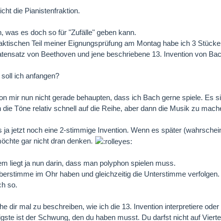
icht die Pianistenfraktion.
h, was es doch so für "Zufälle" geben kann.
aktischen Teil meiner Eignungsprüfung am Montag habe ich 3 Stücke 
tensatz von Beethoven und jene beschriebene 13. Invention von Bac
 soll ich anfangen?
on mir nun nicht gerade behaupten, dass ich Bach gerne spiele. Es 
h die Töne relativ schnell auf die Reihe, aber dann die Musik zu mac
s ja jetzt noch eine 2-stimmige Invention. Wenn es später (wahrschei
möchte gar nicht dran denken.
m liegt ja nun darin, dass man polyphon spielen muss.
berstimme im Ohr haben und gleichzeitig die Unterstimme verfolgen.
ch so.
e dir mal zu beschreiben, wie ich die 13. Invention interpretiere oder
gste ist der Schwung, den du haben musst. Du darfst nicht auf Viert