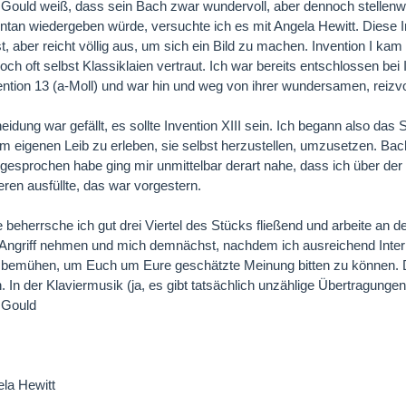
Gould weiß, dass sein Bach zwar wundervoll, aber dennoch stellenwei
ontan wiedergeben würde, versuchte ich es mit Angela Hewitt. Diese Int
, aber reicht völlig aus, um sich ein Bild zu machen. Invention I kam
doch oft selbst Klassiklaien vertraut. Ich war bereits entschlossen be
ention 13 (a-Moll) und war hin und weg von ihrer wundersamen, reizvo
idung war gefällt, es sollte Invention XIII sein. Ich begann also das 
m eigenen Leib zu erleben, sie selbst herzustellen, umzusetzen. Ba
sprochen habe ging mir unmittelbar derart nahe, dass ich über der 
eren ausfüllte, das war vorgestern.
le beherrsche ich gut drei Viertel des Stücks fließend und arbeite an d
Angriff nehmen und mich demnächst, nachdem ich ausreichend Interp
emühen, um Euch um Eure geschätzte Meinung bitten zu können. Die I
. In der Klaviermusik (ja, es gibt tatsächlich unzählige Übertragunge
 Gould
la Hewitt