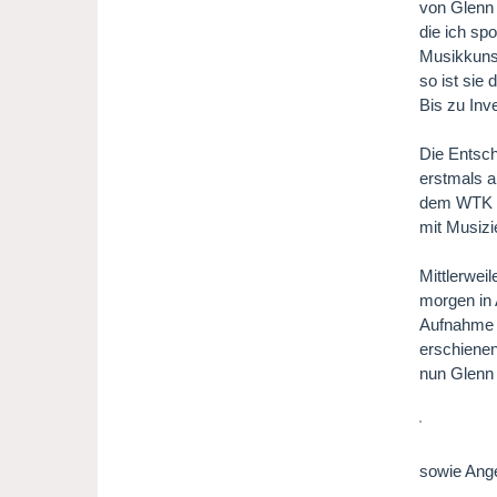
von Glenn 
die ich sp
Musikkunst
so ist sie 
Bis zu Inv
Die Entsche
erstmals a
dem WTK ge
mit Musizi
Mittlerwei
morgen in 
Aufnahme b
erschienen
nun Glenn
sowie Ange