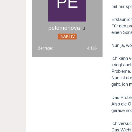
mit mir spr
Erstaunlic
Für den pr
petemonova
einen Sona
INAKTIV
Nun ja, wo
Beiträge
4.186
Ich kann v
kriegt auc
Probleme.
Nun ist da
geht. Ich 
Das Proble
Also die O
gerade no
Ich versuch
Das Wichti