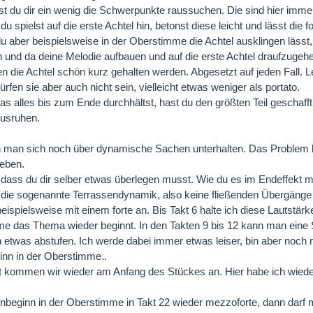
 du dir ein wenig die Schwerpunkte raussuchen. Die sind hier immer
du spielst auf die erste Achtel hin, betonst diese leicht und lässt die 
 aber beispielsweise in der Oberstimme die Achtel ausklingen lässt,
in und da deine Melodie aufbauen und auf die erste Achtel draufzugeh
en die Achtel schön kurz gehalten werden. Abgesetzt auf jeden Fall. 
rfen sie aber auch nicht sein, vielleicht etwas weniger als portato.
s alles bis zum Ende durchhältst, hast du den größten Teil geschafft.
Ausruhen.
man sich noch über dynamische Sachen unterhalten. Das Problem bei
ieben.
 dass du dir selber etwas überlegen musst. Wie du es im Endeffekt m
t die sogenannte Terrassendynamik, also keine fließenden Übergänge
beispielsweise mit einem forte an. Bis Takt 6 halte ich diese Lautstär
e das Thema wieder beginnt. In den Takten 9 bis 12 kann man eine
etwas abstufen. Ich werde dabei immer etwas leiser, bin aber noch ni
nn in der Oberstimme..
t kommen wir wieder am Anfang des Stückes an. Hier habe ich wiede
beginn in der Oberstimme in Takt 22 wieder mezzoforte, dann darf