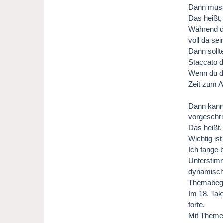
Dann musst
Das heißt, 
Während du
voll da se
Dann sollt
Staccato dü
Wenn du da
Zeit zum 
Dann kann 
vorgeschr
Das heißt,
Wichtig is
Ich fange 
Unterstimm
dynamisch 
Themabegi
Im 18. Tak
forte.
Mit Themen