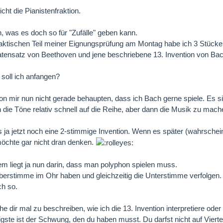
icht die Pianistenfraktion.
h, was es doch so für "Zufälle" geben kann.
aktischen Teil meiner Eignungsprüfung am Montag habe ich 3 Stücke 
tensatz von Beethoven und jene beschriebene 13. Invention von Bac
 soll ich anfangen?
on mir nun nicht gerade behaupten, dass ich Bach gerne spiele. Es 
h die Töne relativ schnell auf die Reihe, aber dann die Musik zu mac
s ja jetzt noch eine 2-stimmige Invention. Wenn es später (wahrschei
möchte gar nicht dran denken.
m liegt ja nun darin, dass man polyphon spielen muss.
berstimme im Ohr haben und gleichzeitig die Unterstimme verfolgen.
ch so.
e dir mal zu beschreiben, wie ich die 13. Invention interpretiere oder
gste ist der Schwung, den du haben musst. Du darfst nicht auf Viert