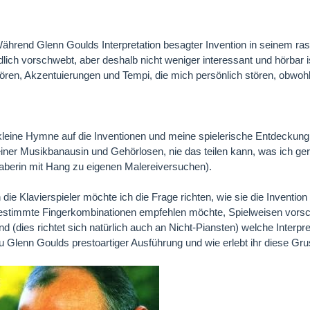
ährend Glenn Goulds Interpretation besagter Invention in seinem 
lich vorschwebt, aber deshalb nicht weniger interessant und hörbar ist
ren, Akzentuierungen und Tempi, die mich persönlich stören, obwoh
kleine Hymne auf die Inventionen und meine spielerische Entdeckung
einer Musikbanausin und Gehörlosen, nie das teilen kann, was ich gern
aberin mit Hang zu eigenen Malereiversuchen).
 die Klavierspieler möchte ich die Frage richten, wie sie die Invention
estimmte Fingerkombinationen empfehlen möchte, Spielweisen vorsch
d (dies richtet sich natürlich auch an Nicht-Piansten) welche Interpre
 Glenn Goulds prestoartiger Ausführung und wie erlebt ihr diese Gruse