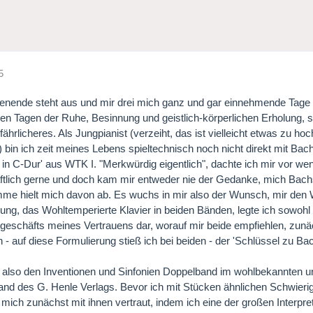
5
ende steht aus und mir drei mich ganz und gar einnehmende Tage be
den Tagen der Ruhe, Besinnung und geistlich-körperlichen Erholung,
ährlicheres. Als Jungpianist (verzeiht, das ist vielleicht etwas zu hoc
 bin ich zeit meines Lebens spieltechnisch noch nicht direkt mit Ba
 in C-Dur' aus WTK I. "Merkwürdig eigentlich", dachte ich mir vor we
ftlich gerne und doch kam mir entweder nie der Gedanke, mich Bac
mme hielt mich davon ab. Es wuchs in mir also der Wunsch, mir de
llung, das Wohltemperierte Klavier in beiden Bänden, legte ich sowoh
geschäfts meines Vertrauens dar, worauf mir beide empfiehlen, zunäc
n - auf diese Formulierung stieß ich bei beiden - der 'Schlüssel zu Ba
b also den Inventionen und Sinfonien Doppelband im wohlbekannten
and des G. Henle Verlags. Bevor ich mit Stücken ähnlichen Schwieri
mich zunächst mit ihnen vertraut, indem ich eine der großen Interpre