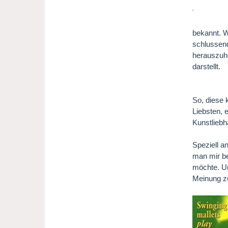
bekannt. W
schlussend
herauszuhö
darstellt.
So, diese 
Liebsten, 
Kunstliebh
Speziell an
man mir b
möchte. Un
Meinung zu