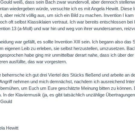
Gould weiß, dass sein Bach zwar wundervoll, aber dennoch stellenwei
ontan wiedergeben würde, versuchte ich es mit Angela Hewitt. Diese Int
, aber reicht völlig aus, um sich ein Bild zu machen. Invention I kam
doch oft selbst Klassiklaien vertraut. Ich war bereits entschlossen be
ention 13 (a-Moll) und war hin und weg von ihrer wundersamen, reizvo
idung war gefällt, es sollte Invention XIII sein. Ich begann also das 
m eigenen Leib zu erleben, sie selbst herzustellen, umzusetzen. Ba
sprochen habe ging mir unmittelbar derart nahe, dass ich über der 
eren ausfüllte, das war vorgestern.
le beherrsche ich gut drei Viertel des Stücks fließend und arbeite an d
Angriff nehmen und mich demnächst, nachdem ich ausreichend Interp
emühen, um Euch um Eure geschätzte Meinung bitten zu können. Die I
. In der Klaviermusik (ja, es gibt tatsächlich unzählige Übertragunge
 Gould
la Hewitt