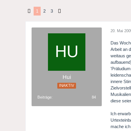
1
2
3
20. Mai 200
Das Wochen
Arbeit an 
weitaus gef
aufbauend)
'Präludium
leidenscha
Hui
innere Sti
INAKTIV
Zielvorste
Musikalien
Beiträge
84
diese seie
Ich erwar
Urtexteinb
mache ich 