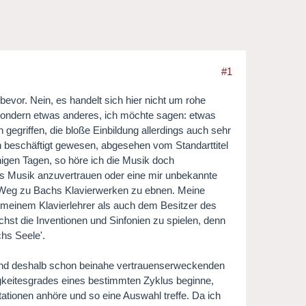
#1
vor. Nein, es handelt sich hier nicht um rohe
 sondern etwas anderes, ich möchte sagen: etwas
h gegriffen, die bloße Einbildung allerdings auch sehr
ch beschäftigt gewesen, abgesehen vom Standarttitel
nigen Tagen, so höre ich die Musik doch
hs Musik anzuvertrauen oder eine mir unbekannte
n Weg zu Bachs Klavierwerken zu ebnen. Meine
l meinem Klavierlehrer als auch dem Besitzer des
hst die Inventionen und Sinfonien zu spielen, denn
chs Seele'.
 und deshalb schon beinahe vertrauenserweckenden
gkeitesgrades eines bestimmten Zyklus beginne,
tationen anhöre und so eine Auswahl treffe. Da ich