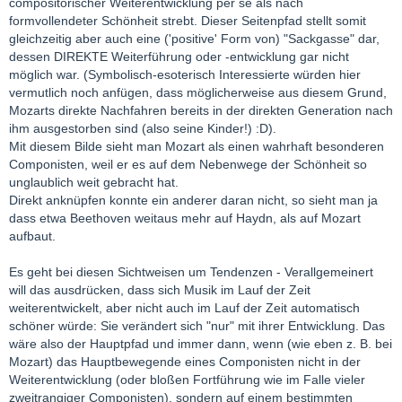
compositorischer Weiterentwicklung per se als nach
formvollendeter Schönheit strebt. Dieser Seitenpfad stellt somit
gleichzeitig aber auch eine ('positive' Form von) "Sackgasse" dar,
dessen DIREKTE Weiterführung oder -entwicklung gar nicht
möglich war. (Symbolisch-esoterisch Interessierte würden hier
vermutlich noch anfügen, dass möglicherweise aus diesem Grund,
Mozarts direkte Nachfahren bereits in der direkten Generation nach
ihm ausgestorben sind (also seine Kinder!) :D).
Mit diesem Bilde sieht man Mozart als einen wahrhaft besonderen
Componisten, weil er es auf dem Nebenwege der Schönheit so
unglaublich weit gebracht hat.
Direkt anknüpfen konnte ein anderer daran nicht, so sieht man ja
dass etwa Beethoven weitaus mehr auf Haydn, als auf Mozart
aufbaut.
Es geht bei diesen Sichtweisen um Tendenzen - Verallgemeinert
will das ausdrücken, dass sich Musik im Lauf der Zeit
weiterentwickelt, aber nicht auch im Lauf der Zeit automatisch
schöner würde: Sie verändert sich "nur" mit ihrer Entwicklung. Das
wäre also der Hauptpfad und immer dann, wenn (wie eben z. B. bei
Mozart) das Hauptbewegende eines Componisten nicht in der
Weiterentwicklung (oder bloßen Fortführung wie im Falle vieler
zweitrangiger Componisten), sondern auf einem bestimmten