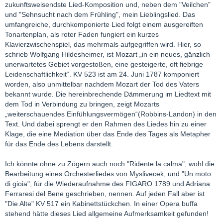
zukunftsweisendste Lied-Komposition und, neben dem "Veilchen"
und "Sehnsucht nach dem Frühling", mein Lieblingslied. Das
umfangreiche, durchkomponierte Lied folgt einem ausgereiften
Tonartenplan, als roter Faden fungiert ein kurzes
Klavierzwischenspiel, das mehrmals aufgegriffen wird. Hier, so
schrieb Wolfgang Hildesheimer, ist Mozart „in ein neues, gänzlich
unerwartetes Gebiet vorgestoßen, eine gesteigerte, oft fiebrige
Leidenschaftlichkeit“. KV 523 ist am 24. Juni 1787 komponiert
worden, also unmittelbar nachdem Mozart der Tod des Vaters
bekannt wurde. Die hereinbrechende Dämmerung im Liedtext mit
dem Tod in Verbindung zu bringen, zeigt Mozarts
„weiterschauendes Einfühlungsvermögen“(Robbins-Landon) in den
Text. Und dabei sprengt er den Rahmen des Liedes hin zu einer
Klage, die eine Mediation über das Ende des Tages als Metapher
für das Ende des Lebens darstellt.
Ich könnte ohne zu Zögern auch noch "Ridente la calma", wohl die
Bearbeitung eines Orchesterliedes von Myslivecek, und "Un moto
di gioia", für die Wiederaufnahme des FIGARO 1789 und Adriana
Ferraresi del Bene geschrieben, nennen. Auf jeden Fall aber ist
"Die Alte" KV 517 ein Kabinettstückchen. In einer Opera buffa
stehend hätte dieses Lied allgemeine Aufmerksamkeit gefunden!