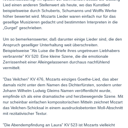
Lied einen anderen Stellenwert als heute, wo das Kunstlied
beispielsweise durch Schuberts, Schumanns und Wolffs Werke
höher bewertet wird. Mozarts Lieder waren einfach nur für das
gesellige Musizieren gedacht und bestimmten Interpreten in die
„Gurgel“ geschrieben.
Um so bemerkenswerter, daß darunter einige Lieder sind, die den
Anspruch geselliger Unterhaltung weit überschreiten.
Beispielsweise "Als Luise die Briefe ihres ungetreuen Liebhabers
verbrannte" KV 520: Eine kleine Szene, die die emotionale
Zerrissenheit einer Alleingelassenen durchaus nachfühlend
vermittelt.
"Das Veilchen" KV 476, Mozarts einziges Goethe-Lied, das aber
damals nicht unter dem Namen des Dichterfürsten, sondern unter
Johann Wilhelm Ludwig Gleims Namen veröffentlicht wurde,
empfinde ich als eine dramatische und herzbewegende Szene. Mit
nur scheinbar einfachen kompositorischen Mitteln zeichnet Mozart
das Veilchen-Schicksal in einem ausdrucksbetonten Moll-Abschnitt
mit rezitativischer Textur.
"Die Abendempfindung an Laura" KV 523 ist Mozarts vielleicht