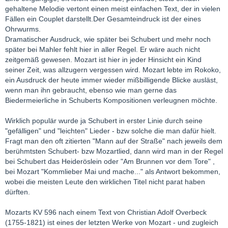
gehaltene Melodie vertont einen meist einfachen Text, der in vielen
Fällen ein Couplet darstellt.Der Gesamteindruck ist der eines
Ohrwurms.
Dramatischer Ausdruck, wie später bei Schubert und mehr noch
später bei Mahler fehlt hier in aller Regel. Er wäre auch nicht
zeitgemäß gewesen. Mozart ist hier in jeder Hinsicht ein Kind
seiner Zeit, was allzugern vergessen wird. Mozart lebte im Rokoko,
ein Ausdruck der heute immer wieder mißbilligende Blicke ausläst,
wenn man ihn gebraucht, ebenso wie man gerne das
Biedermeierliche in Schuberts Kompositionen verleugnen möchte.
Wirklich populär wurde ja Schubert in erster Linie durch seine
"gefälligen" und "leichten" Lieder - bzw solche die man dafür hielt.
Fragt man den oft zitierten "Mann auf der Straße" nach jeweils dem
berühmtsten Schubert- bzw Mozartlied, dann wird man in der Regel
bei Schubert das Heideröslein oder "Am Brunnen vor dem Tore" ,
bei Mozart "Kommlieber Mai und mache..." als Antwort bekommen,
wobei die meisten Leute den wirklichen Titel nicht parat haben
dürften.
Mozarts KV 596 nach einem Text von Christian Adolf Overbeck
(1755-1821) ist eines der letzten Werke von Mozart - und zugleich