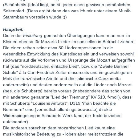
(Schönheits-)Ideal liegt, betritt jeder einen gewissen persönlichen
Seitenpfad. (Dass ergibt dann das was ich mir unter einem Musik-
Stammbaum vorstellen würde ;))
Hauptteil:
Die in der
Einleitung
gemachten Überlegungen kann man nun im
Kleinen ebenso für Mozarts Lieder im speziellen in Betracht ziehen:
Die einen reihen seine etwa 30 Liedcompositionen in die
wesentliche Entwicklung des Kunstliedes ein und verweisen sowohl
rückwärts auf die Vorformen und Ursprünge die Mozart aufgegriffen
hat (das "norddeutsche, einfache Lied", bzw. die "Zweite Berliner
Schule" à la Carl-Friedrich Zelter einserseits und im gewichtigeren
Maß die französische Ariette und die italienische Canzonetta
andererseits) und deuten andererseits auf die Lieder nach Mozart
(bes. die Schuberts) bereits voraus (insbesondere das schon von
mir anderswo genannte "Lied der Trennung" KV 519, f-moll), dass
mit Schuberts "Louisens Antwort", D319 *man beachte die
Nummern* eine (vermutlich allerdings bewusste) direkte
Widerspiegelung in Schuberts Werk fand; die Texte beziehen
aufeinander).
Die anderen sprechen dem mozartischen Lied kaum eine
musikhistorische Bedetung zu - loben aber meist trotzdem die