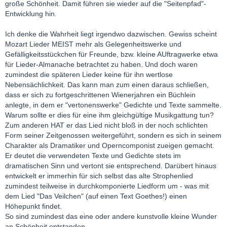
große Schönheit. Damit führen sie wieder auf die "Seitenpfad"-
Entwicklung hin.
Ich denke die Wahrheit liegt irgendwo dazwischen. Gewiss scheint
Mozart Lieder MEIST mehr als Gelegenheitswerke und
Gefälligkeitsstückchen für Freunde, bzw. kleine AUftragwerke etwa
für Lieder-Almanache betrachtet zu haben. Und doch waren
zumindest die späteren Lieder keine für ihn wertlose
Nebensächlichkeit. Das kann man zum einen daraus schließen,
dass er sich zu fortgeschrittenen Wienerjahren ein Büchlein
anlegte, in dem er "vertonenswerke" Gedichte und Texte sammelte.
Warum sollte er dies für eine ihm gleichgültige Musikgattung tun?
Zum anderen HAT er das Lied nicht bloß in der noch schlichten
Form seiner Zeitgenossen weitergeführt, sondern es sich in seinem
Charakter als Dramatiker und Operncomponist zueigen gemacht.
Er deutet die verwendeten Texte und Gedichte stets im
dramatischen Sinn und vertont sie entsprechend. Darübert hinaus
entwickelt er immerhin für sich selbst das alte Strophenlied
zumindest teilweise in durchkomponierte Liedform um - was mit
dem Lied "Das Veilchen" (auf einen Text Goethes!) einen
Höhepunkt findet.
So sind zumindest das eine oder andere kunstvolle kleine Wunder
an Schönheit entstanden.