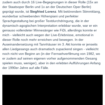
zudem auch durch 16 Live-Begegnungen in dieser Rolle (15x an
der Staatsoper Berlin und 1x an der Deutschen Oper Berlin)
geprägt wurde, ist
Siegfried Lorenz
. Mit betörendem Stimmklang,
wunderbar schwebenden Höhenpiani und perfekter
Sprachgestaltung bei großer Textdurchdringung, die in der
dynamisch-agogischen Interpretation erlebbar wurde, war er ein
genauso vollendeter Minnesänger wie FiDi, allerdings konnte er
mich - vielleicht auch wegen der Live-Erlebnisse, emotional in
dieser Rolle noch mehr erreichen und bewegen. In der
Auseinandersetzung mit Tannhäuser im 3. Akt konnte er jenseits
allen Liedgesangs auch dramatisch zupackend singen - vielleicht
noch nicht von Beginn an (in der Fernsehverfilmung von 1982, wo
er zudem auf seinen eigenen vorher aufgenommenden Gesang
spielen muss, weniger), aber in den erlebten Aufführungen Anfang
der 1990er Jahre auf alle Fälle.