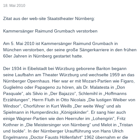
18. Mai 2010
Zitat aus der web-site Staatstheater Nürnberg:
Kammersänger Raimund Grumbach verstorben
Am 5. Mai 2010 ist Kammersänger Raimund Grumbach in
München verstorben, der seine große Sängerkarriere in den frühen
60er Jahren in Nürnberg gestartet hatte.
Der 1934 in Eibelstadt bei Würzburg geborene Bariton begann
seine Laufbahn am Theater Würzburg und wechselte 1959 an das
Nürnberger Opernhaus. Hier war er mit Mozart-Partien wie Figaro,
Guglielmo oder Papageno zu hören, als Dr. Malatesta in „Don
Pasquale“, als Silvio in „Der Bajazzo“, Schlemihl in „Hoffmanns
Erzählungen“, Herrn Fluth in Otto Nicolais „Die lustigen Weiber von
Windsor“, Chorführer in Kurt Weills „Der weite Weg“ und als
Spielmann in Humperdincks „Königskinder“. Er sang hier auch
einige Wagner-Partien wie den Heerrufer im „Lohengrin“, Fritz
Kothner in „Die Meistersinger von Nürnberg“ und Melot in „Tristan
und Isolde“. In der Nürnberger Uraufführung von Hans Ulrich
Engelmanns „Doctor Fausts Höllenfahrt“ 1962 übernahm er die