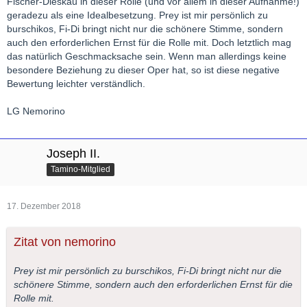
Fischer-Dieskau in dieser Rolle (und vor allem in dieser Aufnahme!)
geradezu als eine Idealbesetzung. Prey ist mir persönlich zu
"Entsetzlicher! Entweihe nicht mein Ohr!"
burschikos, Fi-Di bringt nicht nur die schönere Stimme, sondern
auch den erforderlichen Ernst für die Rolle mit. Doch letztlich mag
gebärdet - er singt den vordergründigen, bigotten Affekt so
das natürlich Geschmacksache sein. Wenn man allerdings keine
vollmundig, daß ich das schwer ertragen kann.
besondere Beziehung zu dieser Oper hat, so ist diese negative
Bewertung leichter verständlich.
LG Nemorino
Joseph II.
Tamino-Mitglied
17. Dezember 2018
Zitat von nemorino
Prey ist mir persönlich zu burschikos, Fi-Di bringt nicht nur die
schönere Stimme, sondern auch den erforderlichen Ernst für die
Rolle mit.