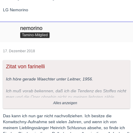
LG Nemorino
nemorino
Tamino-Mitglied
17. Dezember 2018
Zitat von farinelli
Ich höre gerade Waechter unter Leitner, 1956.
Ich muß vorab bekennen, daß ich die Tendenz des Stoffes nicht
mag und die Oper ohnehin nicht zu meinen liebsten zähle.
Alles anzeigen
Leider fehlt mir zum Hörvergleich Dieskaus Version, da ich bloß
den LP-Querschnitt vom Konwitschny-Tannhäuser besitze.
Das kann ich nun gar nicht nachvollziehen. Ich besitze die
Konwitschny-Aufnahme seit vielen Jahren, und wenn ich von
Was mir in dieser Konwitschny-Aufnahme sehr mißfällt, ist die
meinem Lieblingssänger Heinrich Schlusnus absehe, so finde ich
Art, wie Dieskau als Wolfram sich in Passagen wie: