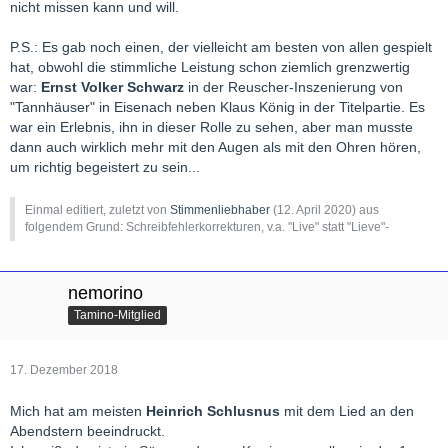
nicht missen kann und will.
P.S.: Es gab noch einen, der vielleicht am besten von allen gespielt
hat, obwohl die stimmliche Leistung schon ziemlich grenzwertig
war:
Ernst Volker Schwarz
in der Reuscher-Inszenierung von
"Tannhäuser" in Eisenach neben Klaus König in der Titelpartie. Es
war ein Erlebnis, ihn in dieser Rolle zu sehen, aber man musste
dann auch wirklich mehr mit den Augen als mit den Ohren hören,
um richtig begeistert zu sein...
Einmal editiert, zuletzt von
Stimmenliebhaber
(
12. April 2020
) aus
folgendem Grund: Schreibfehlerkorrekturen, v.a. "Live" statt "Lieve"-
nemorino
Tamino-Mitglied
17. Dezember 2018
Mich hat am meisten
Heinrich Schlusnus
mit dem Lied an den
Abendstern beeindruckt.