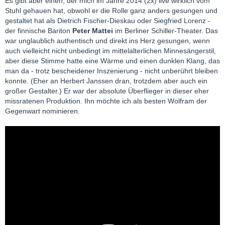
Es gibt aber einen, der mich im Jahre 2014 (2x) live wirklich vom
Stuhl gehauen hat, obwohl er die Rolle ganz anders gesungen und
gestaltet hat als Dietrich Fischer-Dieskau oder Siegfried Lorenz -
der finnische Bariton
Peter Mattei
im Berliner Schiller-Theater. Das
war unglaublich authentisch und direkt ins Herz gesungen, wenn
auch vielleicht nicht unbedingt im mittelalterlichen Minnesängerstil,
aber diese Stimme hatte eine Wärme und einen dunklen Klang, das
man da - trotz bescheidener Inszenierung - nicht unberührt bleiben
konnte. (Eher an Herbert Janssen dran, trotzdem aber auch ein
großer Gestalter.) Er war der absolute Überflieger in dieser eher
missratenen Produktion. Ihn möchte ich als besten Wolfram der
Gegenwart nominieren.