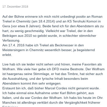
17. Dezember 2018
Auf der Bühne erinnere ich mich nicht unbedingt positiv an Roman
Trekel in Chemnitz (am 18.4.2014) und an KS Terohuki Komori in
Gera (vor etwa 8 Jahren). Beide fand ich für den Abendstern als zu
hart, zu wenig geschmeidig. Vielleicht war Trekel, der in den
Beiträgen aus 2010 so gelobt wurde, in schlechter stimmlicher
Verfassung.
Am 17.4. 2016 habe ich Trekel als Beckmesser in den
Meistersingern in Chemnitz wesentlich besser, ja begeisternd
erlebt.
Live hab ich sie leider nicht sehen und hören, meine Favoriten als
Wolfram. Wie viele hier gebe ich DFD meine Bestnote. Der Wolfram
ist haargenau seine Stimmlage, er hat das Timbre, hat sicher auch
die Ausstrahlung, und der lyrische Inhalt besonders beim
Abendstern kommt ihm sehr entgegen.
Erstaunt bin ich, daß bisher Marcel Cordes nicht genannt wurde.
Ich habe einmal eine Aufnahme unter Karl Böhm gehört, aus
Italien, und da war Cordes der Wolfram. Ich habs bis heute im Ohr.
Manches ist allerdings verklärt durch die Vergänglichkeit früherer