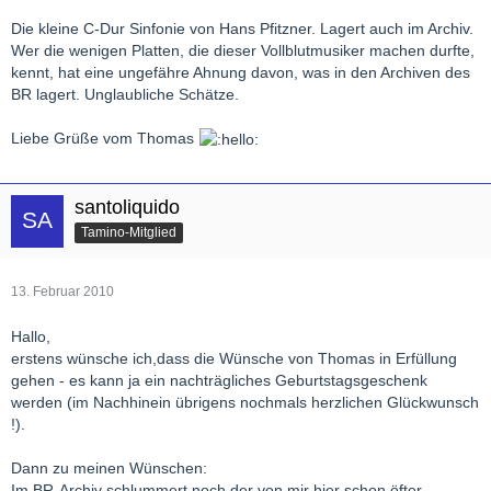
Die kleine C-Dur Sinfonie von Hans Pfitzner. Lagert auch im Archiv.
Wer die wenigen Platten, die dieser Vollblutmusiker machen durfte,
kennt, hat eine ungefähre Ahnung davon, was in den Archiven des
BR lagert. Unglaubliche Schätze.
Liebe Grüße vom Thomas
santoliquido
Tamino-Mitglied
13. Februar 2010
Hallo,
erstens wünsche ich,dass die Wünsche von Thomas in Erfüllung
gehen - es kann ja ein nachträgliches Geburtstagsgeschenk
werden (im Nachhinein übrigens nochmals herzlichen Glückwunsch
!).
Dann zu meinen Wünschen:
Im BR-Archiv schlummert noch der von mir hier schon öfter