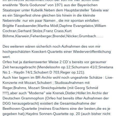
erwähnte "Boris Godunow" von 1971 aus der Bayerischen
Staatsoper unter Kubelik.Neben dem Hauptdarsteller Talvela war
es ein Sängerfest ohne gleichen bis hinein in die kleinste
Nebenrolle: nur ein paar Namen , die mir spontan einfallen:
Brigitte Fassbaender,Martha Mödl,Daphne Evangelatos,William
Cochran,Gerhard Stolze,Franz Crass,Kurt
Böhme,Klarwein,Fehenberger,Brendel,Nöcker,Grumbach.......
Des weiteren wären sicherlich noch Aufnahmen des von mir
hochgeschätzten Koeckert-Quartetts einer Wiederveröffentlichung
wert.
Orfeo hat ja dankenswerter Weise 2 CD´s bereits vor geraumer
Zeit herausgebracht (Mendelssohn op.12;Schumann 41/2;Smetana
No.1 - Haydn 74/1;Schubert D 703,Reger op.121).
Auch hier lagern im BR-Archiv wohl noch ungeahnte Schätze : Live-
Konzerte mit Mozart,Schubert ; Studioaufnahmen mit
Reger,Brahms, Mozart Streichquintette (mit Georg Schmid
!!!!!),aber auch "Moderne" wie Krenek,Distler,Höller.Im Archiv der
Deutschen Grammophon (Orfeo hat bereits öfter Aufnahmen der
DGG herausgebracht) existiert die Gesamtaufnahme der
Beethoven-Quartette (meines Erachtens eine der besten,die es je
gegeben hat),Haydns Sonnen-Quartette op. 20 (auch bisher nicht