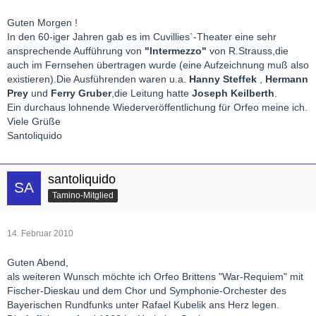
Guten Morgen !
In den 60-iger Jahren gab es im Cuvillies`-Theater eine sehr
ansprechende Aufführung von
"Intermezzo"
von R.Strauss,die
auch im Fernsehen übertragen wurde (eine Aufzeichnung muß also
existieren).Die Ausführenden waren u.a.
Hanny Steffek
,
Hermann
Prey
und
Ferry Gruber
,die Leitung hatte
Joseph Keilberth
.
Ein durchaus lohnende Wiederveröffentlichung für Orfeo meine ich.
Viele Grüße
Santoliquido
santoliquido
Tamino-Mitglied
14. Februar 2010
Guten Abend,
als weiteren Wunsch möchte ich Orfeo Brittens "War-Requiem" mit
Fischer-Dieskau und dem Chor und Symphonie-Orchester des
Bayerischen Rundfunks unter Rafael Kubelik ans Herz legen.