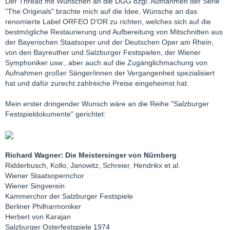
Der Thread mit Wünschen an die DGG bzgl. Aufnahmen der Serie
"The Originals" brachte mich auf die Idee, Wünsche an das
renomierte Label ORFEO D'OR zu richten, welches sich auf die
bestmögliche Restaurierung und Aufbereitung von Mitschnitten aus
der Bayerischen Staatsoper und der Deutschen Oper am Rhein,
von den Bayreuther und Salzburger Festspielen, der Wiener
Symphoniker usw., aber auch auf die Zugänglichmachung von
Aufnahmen großer Sänger/innen der Vergangenheit spezialisiert
hat und dafür zurecht zahlreiche Preise eingeheimst hat.
Mein erster dringender Wunsch wäre an die Reihe "Salzburger
Festspieldokumente" gerichtet:
Richard Wagner: Die Meistersinger von Nürnberg
Ridderbusch, Kollo, Janowitz, Schreier, Hendrikx et al.
Wiener Staatsopernchor
Wiener Singverein
Kammerchor der Salzburger Festspiele
Berliner Philharmoniker
Herbert von Karajan
Salzburger Osterfestspiele 1974