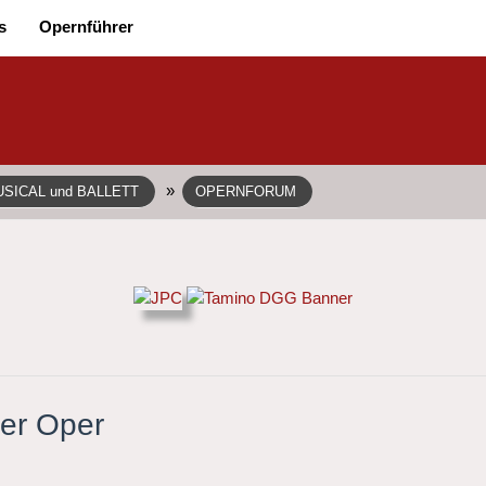
s
Opernführer
»
SICAL und BALLETT
OPERNFORUM
der Oper