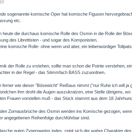
010
 jede sogenannte komische Oper hat komische Figusen hervorgebracht,
assung etc.
 heute die durchaus komische Rolle des Osmin in die Rolle der Bösewi
sung des Librettisten - und sogar des Komponisten.
eine komische Rolle- ohne wenn und aber, ein leibenwürdiger Tollpats
ik der Rolle zu vrstehen, sollte man schon die Pointe verstehen, ei
hter in der Regel - das Stimmfach BASS zuzuordnen.
n ferner wie dieser "Bösewicht" Reißaus nimmt ("nur Ruhe ich will ja 
londchen ihm droht die Augen auszukratzen, eine Stelle übrigens, wo 
ten Frauen vorstellen muß - das Stück stammt aus dem 18 Jahrhunder
rnden Zornausbrüche des Osmin werden ins Komische gezogen, wenn
 der angegebenen Reihenfolge durchführbar sind.
Flasche guten Zypernweins indes, zeigt sich der wahre Charakter des