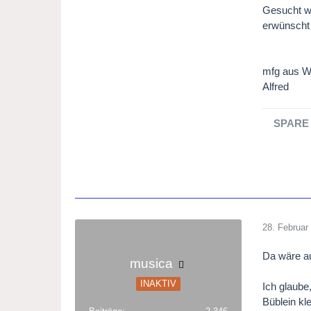
Gesucht we
erwünscht 
mfg aus W
Alfred
SPARE 
28. Februar
Da wäre au
musica
INAKTIV
Ich glaube
Büblein kl