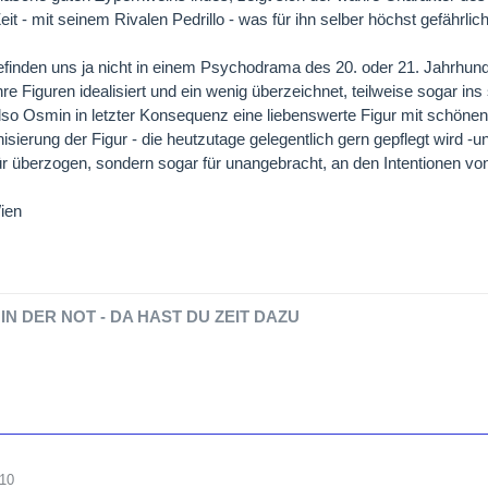
Zeit - mit seinem Rivalen Pedrillo - was für ihn selber höchst gefähr
efinden uns ja nicht in einem Psychodrama des 20. oder 21. Jahrhund
hre Figuren idealisiert und ein wenig überzeichnet, teilweise sogar in
also Osmin in letzter Konsequenz eine liebenswerte Figur mit schöne
sierung der Figur - die heutzutage gelegentlich gern gepflegt wird -
für überzogen, sondern sogar für unangebracht, an den Intentionen von
ien
IN DER NOT - DA HAST DU ZEIT DAZU
010