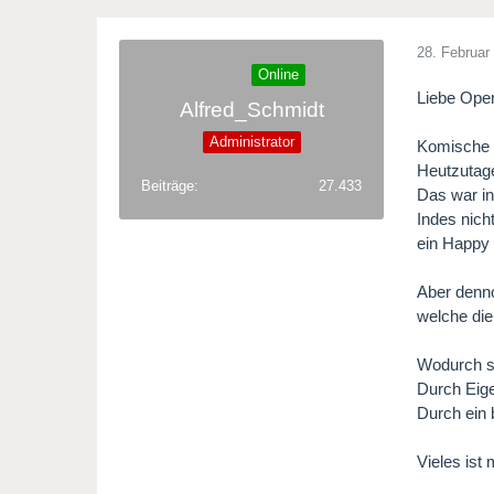
28. Februar
Online
Liebe Ope
Alfred_Schmidt
Administrator
Komische O
Heutzutage
Beiträge
27.433
Das war in
Indes nich
ein Happy 
Aber denno
welche die
Wodurch si
Durch Eige
Durch ein 
Vieles ist 