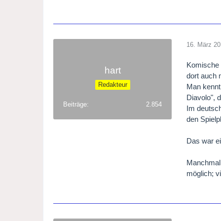
16. März 2
Komische O
hart
dort auch 
Redakteur
Man kennt 
Diavolo", 
Beiträge
2.854
Im deutsch
den Spielp
Das war ei
Manchmal 
möglich; v