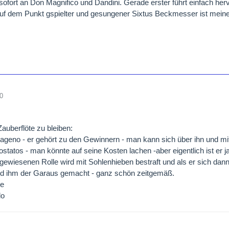
sofort an Don Magnifico und Dandini. Gerade erster führt einfach her
uf dem Punkt gspielter und gesungener Sixtus Beckmesser ist meine
0
Zauberflöte zu bleiben:
ageno - er gehört zu den Gewinnern - man kann sich über ihn und mit
tatos - man könnte auf seine Kosten lachen -aber eigentlich ist er j
gewiesenen Rolle wird mit Sohlenhieben bestraft und als er sich dann
rd ihm der Garaus gemacht - ganz schön zeitgemäß.
ße
do