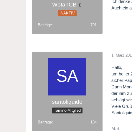
Ich denke 
WotanCB
Auch ein a
INAKTIV
Beiträge
791
1. März 201
Hallo,
um bei er 
sicher Pap
Dann Monos
der ihm zu
schlägt wi
santoliquido
Viele Grü
Tamino-Mitglied
Santoliqui
Beiträge
134
M.B.