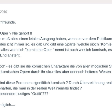
 2010
rnfreunde,
per ? Nie gehört !!
 muß alles einen letalen Ausgang haben, wenn es vor dem Publikum 
des icht immer so, es gab und gibt eine Sparte, welche sioch "Komi
t alles was sich "komische Oper " nennt ist auch wirklich komisch, es
End ansteht.
ch - es gibt sie die komischen Charaktäre die von allen möglichen
 komischen Opern durch ihr skurrilles aber dennoch heiteres Wesen 
nd diese Personen eigentlöich komisch ? Durch Überzeichnung real
narten, die man in der realen Welt niemals findet ?
besonders lustiges "Outfit"???
möglich....