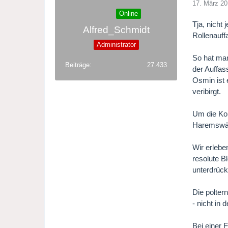
17. März 2
Online
Tja, nicht
Alfred_Schmidt
Rollenauff
Administrator
So hat man
Beiträge
27.433
der Auffas
Osmin ist 
veribirgt.
Um die Kom
Haremswäc
Wir erlebe
resolute B
unterdrück
Die polte
- nicht in
Bei einer 