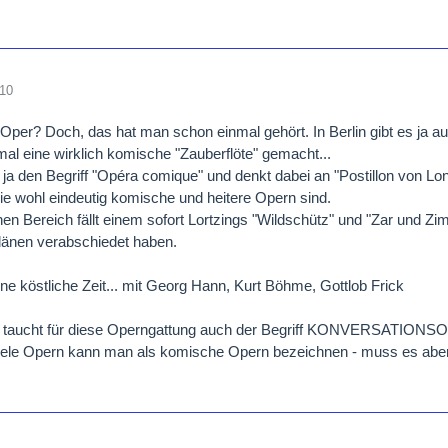
010
per? Doch, das hat man schon einmal gehört. In Berlin gibt es ja auc
mal eine wirklich komische "Zauberflöte" gemacht...
ja den Begriff "Opéra comique" und denkt dabei an "Postillon von 
die wohl eindeutig komische und heitere Opern sind.
en Bereich fällt einem sofort Lortzings "Wildschütz" und "Zar und Zi
länen verabschiedet haben.
ne köstliche Zeit... mit Georg Hann, Kurt Böhme, Gottlob Frick
taucht für diese Operngattung auch der Begriff KONVERSATIONSOP
iele Opern kann man als komische Opern bezeichnen - muss es aber