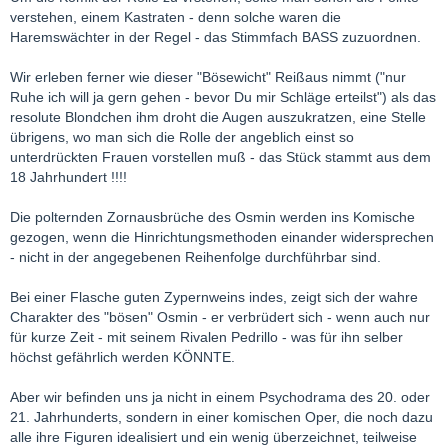
verstehen, einem Kastraten - denn solche waren die
Haremswächter in der Regel - das Stimmfach BASS zuzuordnen.
Wir erleben ferner wie dieser "Bösewicht" Reißaus nimmt ("nur
Ruhe ich will ja gern gehen - bevor Du mir Schläge erteilst") als das
resolute Blondchen ihm droht die Augen auszukratzen, eine Stelle
übrigens, wo man sich die Rolle der angeblich einst so
unterdrückten Frauen vorstellen muß - das Stück stammt aus dem
18 Jahrhundert !!!!
Die polternden Zornausbrüche des Osmin werden ins Komische
gezogen, wenn die Hinrichtungsmethoden einander widersprechen
- nicht in der angegebenen Reihenfolge durchführbar sind.
Bei einer Flasche guten Zypernweins indes, zeigt sich der wahre
Charakter des "bösen" Osmin - er verbrüdert sich - wenn auch nur
für kurze Zeit - mit seinem Rivalen Pedrillo - was für ihn selber
höchst gefährlich werden KÖNNTE.
Aber wir befinden uns ja nicht in einem Psychodrama des 20. oder
21. Jahrhunderts, sondern in einer komischen Oper, die noch dazu
alle ihre Figuren idealisiert und ein wenig überzeichnet, teilweise