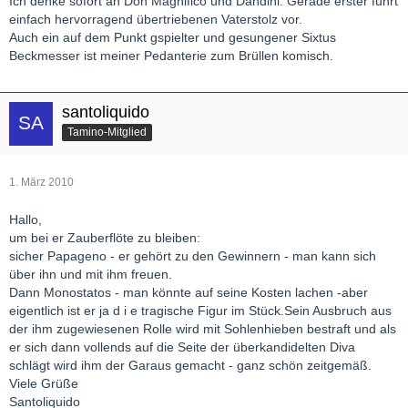
Ich denke sofort an Don Magnifico und Dandini. Gerade erster führt
einfach hervorragend übertriebenen Vaterstolz vor.
Auch ein auf dem Punkt gspielter und gesungener Sixtus
Beckmesser ist meiner Pedanterie zum Brüllen komisch.
santoliquido
Tamino-Mitglied
1. März 2010
Hallo,
um bei er Zauberflöte zu bleiben:
sicher Papageno - er gehört zu den Gewinnern - man kann sich
über ihn und mit ihm freuen.
Dann Monostatos - man könnte auf seine Kosten lachen -aber
eigentlich ist er ja d i e tragische Figur im Stück.Sein Ausbruch aus
der ihm zugewiesenen Rolle wird mit Sohlenhieben bestraft und als
er sich dann vollends auf die Seite der überkandidelten Diva
schlägt wird ihm der Garaus gemacht - ganz schön zeitgemäß.
Viele Grüße
Santoliquido