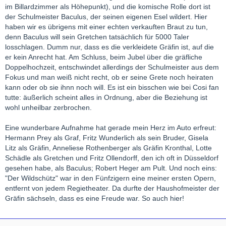
im Billardzimmer als Höhepunkt), und die komische Rolle dort ist
der Schulmeister Baculus, der seinen eigenen Esel wildert. Hier
haben wir es übrigens mit einer echten verkauften Braut zu tun,
denn Baculus will sein Gretchen tatsächlich für 5000 Taler
losschlagen. Dumm nur, dass es die verkleidete Gräfin ist, auf die
er kein Anrecht hat. Am Schluss, beim Jubel über die gräfliche
Doppelhochzeit, entschwindet allerdings der Schulmeister aus dem
Fokus und man weiß nicht recht, ob er seine Grete noch heiraten
kann oder ob sie ihnn noch will. Es ist ein bisschen wie bei Cosi fan
tutte: äußerlich scheint alles in Ordnung, aber die Beziehung ist
wohl unheilbar zerbrochen.
Eine wunderbare Aufnahme hat gerade mein Herz im Auto erfreut:
Hermann Prey als Graf, Fritz Wunderlich als sein Bruder, Gisela
Litz als Gräfin, Anneliese Rothenberger als Gräfin Kronthal, Lotte
Schädle als Gretchen und Fritz Ollendorff, den ich oft in Düsseldorf
gesehen habe, als Baculus; Robert Heger am Pult. Und noch eins:
"Der Wildschütz" war in den Fünfzigern eine meiner ersten Opern,
entfernt von jedem Regietheater. Da durfte der Haushofmeister der
Gräfin sächseln, dass es eine Freude war. So auch hier!