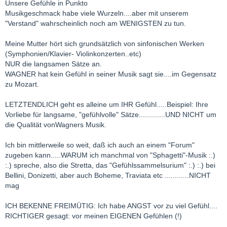
Unsere Gefühle in Punkto
Musikgeschmack habe viele Wurzeln....aber mit unserem
"Verstand" wahrscheinlich noch am WENIGSTEN zu tun.
Meine Mutter hört sich grundsätzlich von sinfonischen Werken
(Symphonien/Klavier- Violinkonzerten..etc)
NUR die langsamen Sätze an.
WAGNER hat kein Gefühl in seiner Musik sagt sie....im Gegensatz
zu Mozart.
LETZTENDLICH geht es alleine um IHR Gefühl.....Beispiel: Ihre
Vorliebe für langsame, "gefühlvolle" Sätze.............UND NICHT um
die Qualität vonWagners Musik.
Ich bin mittlerweile so weit, daß ich auch an einem "Forum"
zugeben kann.....WARUM ich manchmal von "Sphagetti"-Musik :.)
:.) spreche, also die Stretta, das "Gefühlssammelsurium" :.) :.) bei
Bellini, Donizetti, aber auch Boheme, Traviata etc ............NICHT
mag
ICH BEKENNE FREIMÜTIG: Ich habe ANGST vor zu viel Gefühl....
RICHTIGER gesagt: vor meinen EIGENEN Gefühlen (!)