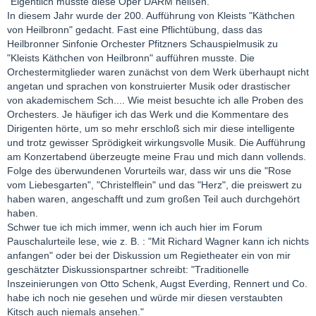
"Eigentlich müsste diese Oper DARM heißen.
In diesem Jahr wurde der 200. Aufführung von Kleists "Käthchen
von Heilbronn" gedacht. Fast eine Pflichtübung, dass das
Heilbronner Sinfonie Orchester Pfitzners Schauspielmusik zu
"Kleists Käthchen von Heilbronn" aufführen musste. Die
Orchestermitglieder waren zunächst von dem Werk überhaupt nicht
angetan und sprachen von konstruierter Musik oder drastischer
von akademischem Sch.... Wie meist besuchte ich alle Proben des
Orchesters. Je häufiger ich das Werk und die Kommentare des
Dirigenten hörte, um so mehr erschloß sich mir diese intelligente
und trotz gewisser Sprödigkeit wirkungsvolle Musik. Die Aufführung
am Konzertabend überzeugte meine Frau und mich dann vollends.
Folge des überwundenen Vorurteils war, dass wir uns die "Rose
vom Liebesgarten", "Christelflein" und das "Herz", die preiswert zu
haben waren, angeschafft und zum großen Teil auch durchgehört
haben.
Schwer tue ich mich immer, wenn ich auch hier im Forum
Pauschalurteile lese, wie z. B. : "Mit Richard Wagner kann ich nichts
anfangen" oder bei der Diskussion um Regietheater ein von mir
geschätzter Diskussionspartner schreibt: "Traditionelle
Inszeinierungen von Otto Schenk, Augst Everding, Rennert und Co.
habe ich noch nie gesehen und würde mir diesen verstaubten
Kitsch auch niemals ansehen."