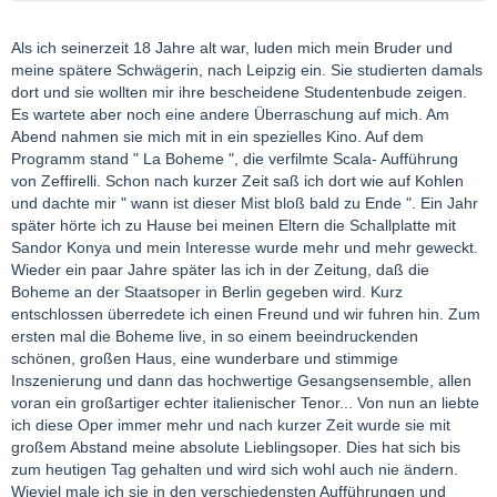
Als ich seinerzeit 18 Jahre alt war, luden mich mein Bruder und
meine spätere Schwägerin, nach Leipzig ein. Sie studierten damals
dort und sie wollten mir ihre bescheidene Studentenbude zeigen.
Es wartete aber noch eine andere Überraschung auf mich. Am
Abend nahmen sie mich mit in ein spezielles Kino. Auf dem
Programm stand " La Boheme ", die verfilmte Scala- Aufführung
von Zeffirelli. Schon nach kurzer Zeit saß ich dort wie auf Kohlen
und dachte mir " wann ist dieser Mist bloß bald zu Ende ". Ein Jahr
später hörte ich zu Hause bei meinen Eltern die Schallplatte mit
Sandor Konya und mein Interesse wurde mehr und mehr geweckt.
Wieder ein paar Jahre später las ich in der Zeitung, daß die
Boheme an der Staatsoper in Berlin gegeben wird. Kurz
entschlossen überredete ich einen Freund und wir fuhren hin. Zum
ersten mal die Boheme live, in so einem beeindruckenden
schönen, großen Haus, eine wunderbare und stimmige
Inszenierung und dann das hochwertige Gesangsensemble, allen
voran ein großartiger echter italienischer Tenor... Von nun an liebte
ich diese Oper immer mehr und nach kurzer Zeit wurde sie mit
großem Abstand meine absolute Lieblingsoper. Dies hat sich bis
zum heutigen Tag gehalten und wird sich wohl auch nie ändern.
Wieviel male ich sie in den verschiedensten Aufführungen und