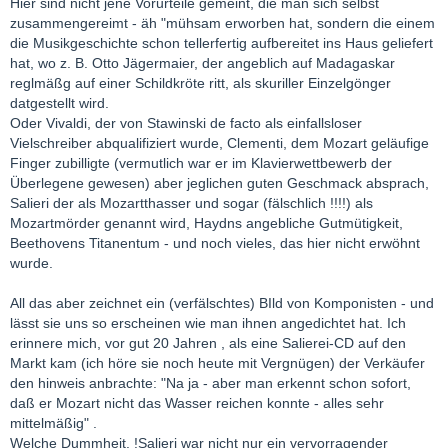
Hier sind nicht jene Vorurteile gemeint, die man sich selbst
zusammengereimt - äh "mühsam erworben hat, sondern die einem
die Musikgeschichte schon tellerfertig aufbereitet ins Haus geliefert
hat, wo z. B. Otto Jägermaier, der angeblich auf Madagaskar
reglmäßg auf einer Schildkröte ritt, als skuriller Einzelgönger
datgestellt wird.
Oder Vivaldi, der von Stawinski de facto als einfallsloser
Vielschreiber abqualifiziert wurde, Clementi, dem Mozart geläufige
Finger zubilligte (vermutlich war er im Klavierwettbewerb der
Überlegene gewesen) aber jeglichen guten Geschmack absprach,
Salieri der als Mozartthasser und sogar (fälschlich !!!!) als
Mozartmörder genannt wird, Haydns angebliche Gutmütigkeit,
Beethovens Titanentum - und noch vieles, das hier nicht erwöhnt
wurde.
All das aber zeichnet ein (verfälschtes) BIld von Komponisten - und
lässt sie uns so erscheinen wie man ihnen angedichtet hat. Ich
erinnere mich, vor gut 20 Jahren , als eine Salierei-CD auf den
Markt kam (ich höre sie noch heute mit Vergnügen) der Verkäufer
den hinweis anbrachte: "Na ja - aber man erkennt schon sofort,
daß er Mozart nicht das Wasser reichen konnte - alles sehr
mittelmäßig" .
Welche Dummheit. !Salieri war nicht nur ein vervorragender