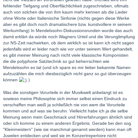
fehlender Tiefgang und Oberflächlichkeit zugeschrieben, oftmals
auch von solchen die von ihm kaum mehr kennen als die Lieder
ohne Worte oder Italienische Sinfonie (nichts gegen diese Werke
aber es gibt doch noch dramatischere bzw. kunstvollere in seinem
Werkumfang) In Mendelssohn-Diskussionsrunden wurde das auch
damit erklärt da würde noch Wagners Urteil und die Verunglimpfung
zur NS-Zeit nachwirken, ob dem wirklich so ist kann ich nicht sagen
jedenfalls wird er leider nach wie vor unter seinem Wert gehandelt,
es gibt meiner Meinung nach nicht viele klassische Komponisten
die die polyphone Satztechnik so gut beherrschten wie
Mendelssohn es tat (und ich spare es mir lieber bekannte Namen
aufzuzählen die mich diesbezüglich nicht ganz so gut überzeugen
können
)
Was die sonstigen Vorurteile in der Musikwelt anbelangt ist es
sowieso meine Philosophie sich immer selbst einen Eindruck zu
verschaffen man weiß ja schließlich nie von wem die Vorurteile
kommen und auf was sie beruhn. Vielleicht habe ich ja die selbe
Meinung wenn mein Geschmack und Hörerfahrungen ähnlich sind
oder ich komme zu einem anderen Ergebnis. Gerade bei den sog.
"Kleinmeistern" (wie sie manchmal genannt werden) kann man oft
Juwelen entdecken und weil sie im Konzertrepertoire nicht