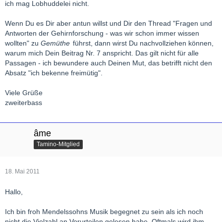
ich mag Lobhuddelei nicht.
Wenn Du es Dir aber antun willst und Dir den Thread "Fragen und
Antworten der Gehirnforschung - was wir schon immer wissen
wollten" zu
Gemüthe
führst, dann wirst Du nachvollziehen können,
warum mich Dein Beitrag Nr. 7 anspricht. Das gilt nicht für alle
Passagen - ich bewundere auch Deinen Mut, das betrifft nicht den
Absatz "ich bekenne freimütig".
Viele Grüße
zweiterbass
âme
Tamino-Mitglied
18. Mai 2011
Hallo,
Ich bin froh Mendelssohns Musik begegnet zu sein als ich noch
nicht die Vielzahl an Vorurteilen gelesen habe. Oftmals wird ihm