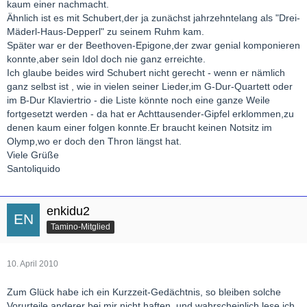
kaum einer nachmacht.
Ähnlich ist es mit Schubert,der ja zunächst jahrzehntelang als "Drei-
Mäderl-Haus-Depperl" zu seinem Ruhm kam.
Später war er der Beethoven-Epigone,der zwar genial komponieren
konnte,aber sein Idol doch nie ganz erreichte.
Ich glaube beides wird Schubert nicht gerecht - wenn er nämlich
ganz selbst ist , wie in vielen seiner Lieder,im G-Dur-Quartett oder
im B-Dur Klaviertrio - die Liste könnte noch eine ganze Weile
fortgesetzt werden - da hat er Achttausender-Gipfel erklommen,zu
denen kaum einer folgen konnte.Er braucht keinen Notsitz im
Olymp,wo er doch den Thron längst hat.
Viele Grüße
Santoliquido
enkidu2
Tamino-Mitglied
10. April 2010
Zum Glück habe ich ein Kurzzeit-Gedächtnis, so bleiben solche
Vorurteile anderer bei mir nicht haften, und wahrscheinlich lese ich