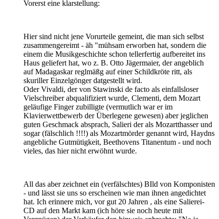
Vorerst eine klarstellung:
Hier sind nicht jene Vorurteile gemeint, die man sich selbst
zusammengereimt - äh "mühsam erworben hat, sondern die
einem die Musikgeschichte schon tellerfertig aufbereitet ins
Haus geliefert hat, wo z. B. Otto Jägermaier, der angeblich
auf Madagaskar reglmäßg auf einer Schildkröte ritt, als
skuriller Einzelgönger datgestellt wird.
Oder Vivaldi, der von Stawinski de facto als einfallsloser
Vielschreiber abqualifiziert wurde, Clementi, dem Mozart
geläufige Finger zubilligte (vermutlich war er im
Klavierwettbewerb der Überlegene gewesen) aber jeglichen
guten Geschmack absprach, Salieri der als Mozartthasser und
sogar (fälschlich !!!!) als Mozartmörder genannt wird, Haydns
angebliche Gutmütigkeit, Beethovens Titanentum - und noch
vieles, das hier nicht erwöhnt wurde.
All das aber zeichnet ein (verfälschtes) BIld von Komponisten
- und lässt sie uns so erscheinen wie man ihnen angedichtet
hat. Ich erinnere mich, vor gut 20 Jahren , als eine Salierei-
CD auf den Markt kam (ich höre sie noch heute mit