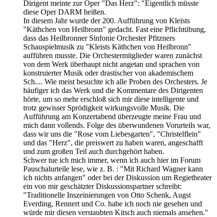
Dirigent meinte zur Oper "Das Herz": "Eigentlich müsste
diese Oper DARM heißen.
In diesem Jahr wurde der 200. Aufführung von Kleists
"Käthchen von Heilbronn" gedacht. Fast eine Pflichtübung,
dass das Heilbronner Sinfonie Orchester Pfitzners
Schauspielmusik zu "Kleists Käthchen von Heilbronn"
aufführen musste. Die Orchestermitglieder waren zunächst
von dem Werk überhaupt nicht angetan und sprachen von
konstruierter Musik oder drastischer von akademischem
Sch.... Wie meist besuchte ich alle Proben des Orchesters. Je
häufiger ich das Werk und die Kommentare des Dirigenten
hörte, um so mehr erschloß sich mir diese intelligente und
trotz gewisser Sprödigkeit wirkungsvolle Musik. Die
Aufführung am Konzertabend überzeugte meine Frau und
mich dann vollends. Folge des überwundenen Vorurteils war,
dass wir uns die "Rose vom Liebesgarten", "Christelflein"
und das "Herz", die preiswert zu haben waren, angeschafft
und zum großen Teil auch durchgehört haben.
Schwer tue ich mich immer, wenn ich auch hier im Forum
Pauschalurteile lese, wie z. B. : "Mit Richard Wagner kann
ich nichts anfangen" oder bei der Diskussion um Regietheater
ein von mir geschätzter Diskussionspartner schreibt:
"Traditionelle Inszeinierungen von Otto Schenk, Augst
Everding, Rennert und Co. habe ich noch nie gesehen und
würde mir diesen verstaubten Kitsch auch niemals ansehen."