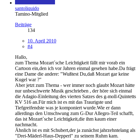
santoliquido
Tamino-Mitglied
Beiträge
134
10. April 2010
#4
Hallo,
zum Thema Mozart´sche Leichtigkeit fällt mir vorab ein
Cartoon ein,den ich vor Jahren einmal gesehen habe.Da frägt
eine Dame die andere: "Wußtest Du,daß Mozart gar keine
Kugel war ?"
Aber jetzt zum Thema - wer immer noch glaubt Mozart hätte
nur unbeschwerte Musik geschrieben , der höre sich einmal
die Adagio-Einleitung des vierten Satzes des g-moll-Quintetts
KV 516 an.Für mich ist es mit das Traurigste und
Tiefgreifendste was je komponiert wurde.Wie er dann
allerdings den Umschwung zum G-Dur Allegro-Teil schafft,
das ist Mozart`sche Leichtigkeit,die ihm kaum einer
nachmacht.
Ähnlich ist es mit Schubert,der ja zunächst jahrzehntelang als
"Drei-Mäderl-Haus-Depperl" zu seinem Ruhm kam.