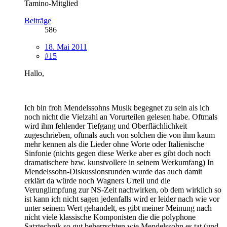
Tamino-Mitglied
Beiträge
586
18. Mai 2011
#15
Hallo,
Ich bin froh Mendelssohns Musik begegnet zu sein als ich
noch nicht die Vielzahl an Vorurteilen gelesen habe. Oftmals
wird ihm fehlender Tiefgang und Oberflächlichkeit
zugeschrieben, oftmals auch von solchen die von ihm kaum
mehr kennen als die Lieder ohne Worte oder Italienische
Sinfonie (nichts gegen diese Werke aber es gibt doch noch
dramatischere bzw. kunstvollere in seinem Werkumfang) In
Mendelssohn-Diskussionsrunden wurde das auch damit
erklärt da würde noch Wagners Urteil und die
Verunglimpfung zur NS-Zeit nachwirken, ob dem wirklich so
ist kann ich nicht sagen jedenfalls wird er leider nach wie vor
unter seinem Wert gehandelt, es gibt meiner Meinung nach
nicht viele klassische Komponisten die die polyphone
Satztechnik so gut beherrschten wie Mendelssohn es tat (und