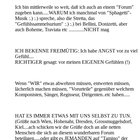
Ich bin mittlerweile so weit, daß ich auch an einem "Forum"
zugeben kann.....WARUM ich manchmal von "Sphagetti"-
Musik :.) :.) spreche, also die Stretta, das
"Gefühlssammelsurium" :.) :.) bei Bellini, Donizetti, aber
auch Boheme, Traviata etc ............NICHT mag
ICH BEKENNE FREIMÜTIG: Ich habe ANGST vor zu viel
Gefühl....
RICHTIGER gesagt: vor meinen EIGENEN Gefühlen (!)
Wenn "WIR" etwas abwehren müssen, entwerten müssen,
lächerlich machen müssen, "Vorurteile" gegenüber welchem
Komponisten, Sänger, Regisseur, Dirigenten..etc haben.....
HAT ES IMMER ETWAS MIT UNS SELBST ZU TUN.
(Grüße nach Wien, Hohenahr, Dresden, Grossmuggelsdorf,
Kiel....ach schicken wir die Grüße doch an alle netten
Menschen die sich an diesem wunderbaren Forum
beteiligen.....oder gibt es JEMANDEN auf "Tamino" der