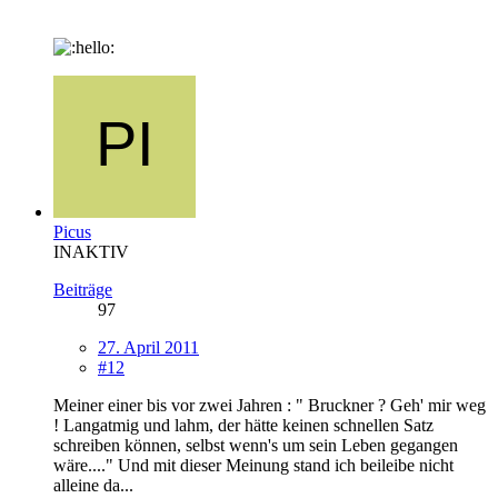
Picus
INAKTIV
Beiträge
97
27. April 2011
#12
Meiner einer bis vor zwei Jahren : " Bruckner ? Geh' mir weg
! Langatmig und lahm, der hätte keinen schnellen Satz
schreiben können, selbst wenn's um sein Leben gegangen
wäre...." Und mit dieser Meinung stand ich beileibe nicht
alleine da...