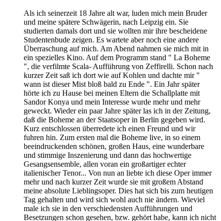
Als ich seinerzeit 18 Jahre alt war, luden mich mein Bruder
und meine spätere Schwägerin, nach Leipzig ein. Sie
studierten damals dort und sie wollten mir ihre bescheidene
Studentenbude zeigen. Es wartete aber noch eine andere
Überraschung auf mich. Am Abend nahmen sie mich mit in
ein spezielles Kino. Auf dem Programm stand " La Boheme
", die verfilmte Scala- Aufführung von Zeffirelli. Schon nach
kurzer Zeit saß ich dort wie auf Kohlen und dachte mir "
wann ist dieser Mist bloß bald zu Ende ". Ein Jahr später
hörte ich zu Hause bei meinen Eltern die Schallplatte mit
Sandor Konya und mein Interesse wurde mehr und mehr
geweckt. Wieder ein paar Jahre später las ich in der Zeitung,
daß die Boheme an der Staatsoper in Berlin gegeben wird.
Kurz entschlossen überredete ich einen Freund und wir
fuhren hin. Zum ersten mal die Boheme live, in so einem
beeindruckenden schönen, großen Haus, eine wunderbare
und stimmige Inszenierung und dann das hochwertige
Gesangsensemble, allen voran ein großartiger echter
italienischer Tenor... Von nun an liebte ich diese Oper immer
mehr und nach kurzer Zeit wurde sie mit großem Abstand
meine absolute Lieblingsoper. Dies hat sich bis zum heutigen
Tag gehalten und wird sich wohl auch nie ändern. Wieviel
male ich sie in den verschiedensten Aufführungen und
Besetzungen schon gesehen, bzw. gehört habe, kann ich nicht