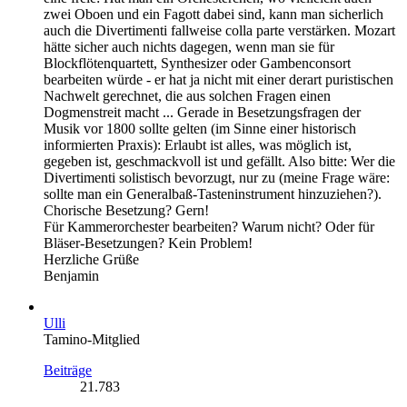
zwei Oboen und ein Fagott dabei sind, kann man sicherlich
auch die Divertimenti fallweise colla parte verstärken. Mozart
hätte sicher auch nichts dagegen, wenn man sie für
Blockflötenquartett, Synthesizer oder Gambenconsort
bearbeiten würde - er hat ja nicht mit einer derart puristischen
Nachwelt gerechnet, die aus solchen Fragen einen
Dogmenstreit macht ... Gerade in Besetzungsfragen der
Musik vor 1800 sollte gelten (im Sinne einer historisch
informierten Praxis): Erlaubt ist alles, was möglich ist,
gegeben ist, geschmackvoll ist und gefällt. Also bitte: Wer die
Divertimenti solistisch bevorzugt, nur zu (meine Frage wäre:
sollte man ein Generalbaß-Tasteninstrument hinzuziehen?).
Chorische Besetzung? Gern!
Für Kammerorchester bearbeiten? Warum nicht? Oder für
Bläser-Besetzungen? Kein Problem!
Herzliche Grüße
Benjamin
Ulli
Tamino-Mitglied
Beiträge
21.783