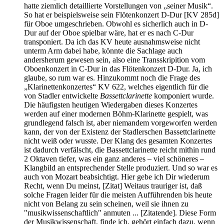
hatte ziemlich detaillierte Vorstellungen von „seiner Musik“.
So hat er beispielsweise sein Flötenkonzert D-Dur [KV 285d]
für Oboe umgeschrieben. Obwohl es sicherlich auch in D-
Dur auf der Oboe spielbar wäre, hat er es nach C-Dur
transponiert. Da ich das KV heute ausnahmsweise nicht
unterm Arm dabei habe, könnte die Sachlage auch
andersherum gewesen sein, also eine Transskripition vom
Oboenkonzert in C-Dur in das Flötenkonzert D-Dur. Ja, ich
glaube, so rum war es. Hinzukommt noch die Frage des
„Klarinettenkonzertes“ KV 622, welches eigentlich für die
von Stadler entwickelte
Bassettclarinette
komponiert wurde.
Die häufigsten heutigen Wiedergaben dieses Konzertes
werden auf einer modernen Böhm-Klarinette gespielt, was
grundlegend falsch ist, aber niemandem vorgeworfen werden
kann, der von der Existenz der Stadlerschen Bassettclarinette
nicht weiß oder wusste. Der Klang des gesamten Konzertes
ist dadurch verfälscht, die Bassettclarinette reicht mithin rund
2 Oktaven tiefer, was ein ganz anderes – viel schöneres –
Klangbild an entsprechender Stelle produziert. Und so war es
auch von Mozart beabsichtigt. Hier gebe ich Dir wiederum
Recht, wenn Du meinst, [Zitat] Weitaus trauriger ist, daß
solche Fragen leider für die meisten Aufführenden bis heute
nicht von Belang zu sein scheinen, weil sie ihnen zu
"musikwissenschaftlich" anmuten ... [Zitatende]. Diese Form
der Musikwissenschaft, finde ich, gehört einfach dazu, wenn