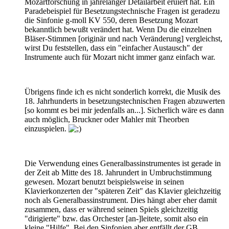
Mozartforschung in jahrelanger Detailarbeit eruiert hat. Ein
Paradebeispiel für Besetzungstechnische Fragen ist geradezu
die Sinfonie g-moll KV 550, deren Besetzung Mozart
bekanntlich bewußt verändert hat. Wenn Du die einzelnen
Bläser-Stimmen [originär und nach Veränderung] vergleichst,
wirst Du feststellen, dass ein "einfacher Austausch" der
Instrumente auch für Mozart nicht immer ganz einfach war.
Übrigens finde ich es nicht sonderlich korrekt, die Musik des
18. Jahrhunderts in besetzungstechnischen Fragen abzuwerten
[so kommt es bei mir jedenfalls an...]. Sicherlich wäre es dann
auch möglich, Bruckner oder Mahler mit Theorben
einzuspielen.
Die Verwendung eines Generalbassinstrumentes ist gerade in
der Zeit ab Mitte des 18. Jahrundert in Umbruchstimmung
gewesen. Mozart benutzt beispielsweise in seinen
Klavierkonzerten der "späteren Zeit" das Klavier gleichzeitig
noch als Generalbassinstrument. Dies hängt aber eher damit
zusammen, dass er während seinen Spiels gleichzeitig
"dirigierte" bzw. das Orchester [an-]leitete, somit also ein
kleine "Hilfe". Bei den Sinfonien aber entfällt der GB