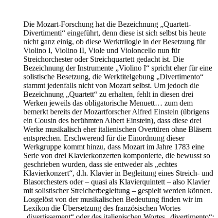
Die Mozart-Forschung hat die Bezeichnung „Quartett-
Divertimenti“ eingeführt, denn diese ist sich selbst bis heute
nicht ganz einig, ob diese Werktrilogie in der Besetzung für
Violino I, Violino II, Viole und Violoncello nun für
Streichorchester oder Streichquartett gedacht ist. Die
Bezeichnung der Instrumente „Violino I“ spricht eher für eine
solistische Besetzung, die Werktitelgebung „Divertimento“
stammt jedenfalls nicht von Mozart selbst. Um jedoch die
Bezeichnung „Quartett“ zu erhalten, fehlt in diesen drei
Werken jeweils das obligatorische Menuett… zum dem
bemerkt bereits der Mozartforscher Alfred Einstein (übrigens
ein Cousin des berühmten Albert Einstein), dass diese drei
Werke musikalisch eher italienischen Overtüren ohne Bläsern
entsprechen. Erschwerend für die Einordnung dieser
Werkgruppe kommt hinzu, dass Mozart im Jahre 1783 eine
Serie von drei Klavierkonzerten komponierte, die bewusst so
geschrieben wurden, dass sie entweder als „echtes
Klavierkonzert“, d.h. Klavier in Begleitung eines Streich- und
Blasorchesters oder – quasi als Klavierquintett – also Klavier
mit solistischer Streicherbegleitung – gespielt werden können.
Losgelöst von der musikalischen Bedeutung finden wir im
Lexikon die Übersetzung des französischen Wortes
„divertissement“ oder des italienischen Wortes „divertimento“: