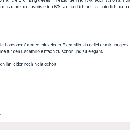
Dir für die Eröffnung dieses Threads, denn ich war auch schon am übe
auch zu meinen favorisierten Bässen, und ich besitze natürlich auch e
ie Londoner Carmen mit seinem Escamillo, da gefiel er mir übrigens b
me für den Escamillo einfach zu schön und zu elegant.
ch ihn leider noch nicht gehört.
0