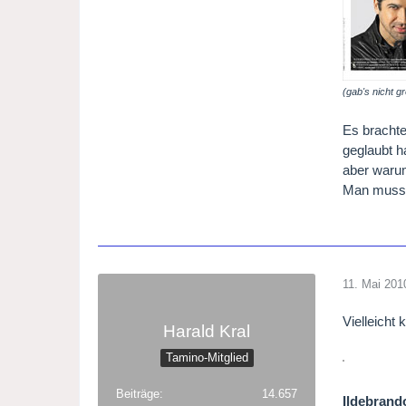
(gab's nicht g
Es brachte
geglaubt h
aber warum
Man muss g
11. Mai 201
Vielleicht
Harald Kral
Tamino-Mitglied
Beiträge
14.657
Ildebrand