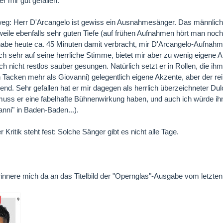
er mir gut gefallen.
eg: Herr D'Arcangelo ist gewiss ein Ausnahmesänger. Das männlich
rweile ebenfalls sehr guten Tiefe (auf frühen Aufnahmen hört man noch
habe heute ca. 45 Minuten damit verbracht, mir D'Arcangelo-Aufnahme
ich sehr auf seine herrliche Stimme, bietet mir aber zu wenig eigene A
ch nicht restlos sauber gesungen. Natürlich setzt er in Rollen, die ih
 Tacken mehr als Giovanni) gelegentlich eigene Akzente, aber der re
nd. Sehr gefallen hat er mir dagegen als herrlich überzeichneter Du
ss er eine fabelhafte Bühnenwirkung haben, und auch ich würde ihn g
nni" in Baden-Baden...).
r Kritik steht fest: Solche Sänger gibt es nicht alle Tage.
erinnere mich da an das Titelbild der "Opernglas"-Ausgabe vom letzte