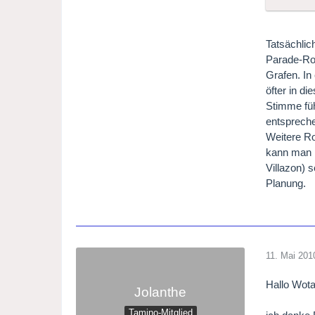
Tatsächlic
Parade-Rol
Grafen. In
öfter in d
Stimme füh
entspreche
Weitere Ro
kann man n
Villazon) s
Planung.
11. Mai 201
Hallo Wot
Jolanthe
Tamino-Mitglied