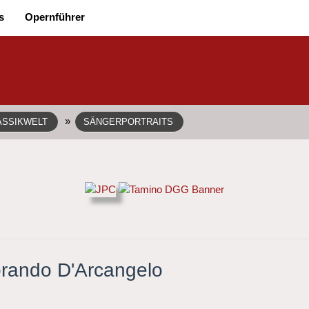
s
Opernführer
»
ASSIKWELT
SÄNGERPORTRAITS
brando D'Arcangelo