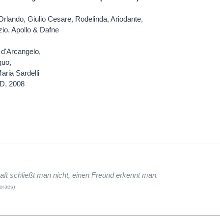
Orlando, Giulio Cesare, Rodelinda, Ariodante,
zio, Apollo & Dafne
 d'Arcangelo,
quo,
aria Sardelli
D, 2008
ft schließt man nicht, einen Freund erkennt man.
Moraes)