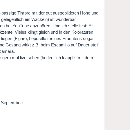
-bassige Timbre mit der gut ausgebildeten Höhe und
 gelegentlich ein Wackeln) ist wunderbar.
n bei YouTube anzuhören. Und ich stelle fest: Er
kzente. Vieles klingt gleich und in den Koloraturen
m liegen (Figaro, Leporello meines Erachtens sogar
ine Gesang wirkt z.B. beim Escamillo auf Dauer steif
lcamara.
ern mal live sehen (hoffentlich klappt's mit dem
n September: