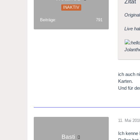
Zitat
INAKTIV
Origina
Beiträge
791
Live ha
Jolanth
ich auch n
Karten.
Und für d
11. Mai 201
Ich kenne 
Basti