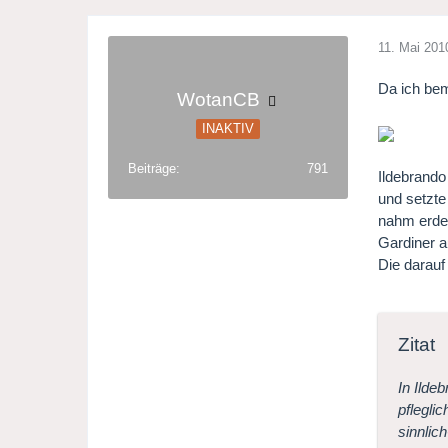
11. Mai 201
Da ich bem
WotanCB
INAKTIV
Beiträge
791
Ildebrando
und setzte
nahm erden
Gardiner a
Die darauf
Zitat
In Ilde
pflegli
sinnlic