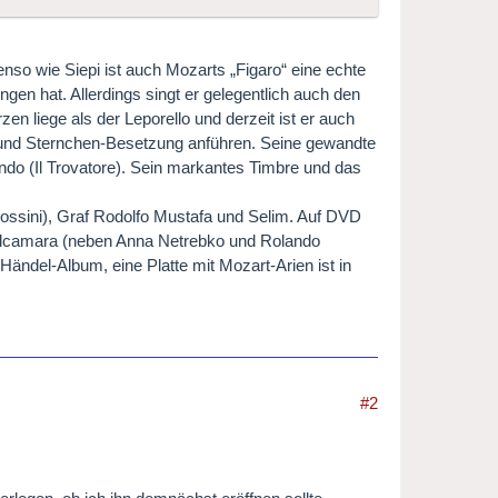
o wie Siepi ist auch Mozarts „Figaro“ eine echte
en hat. Allerdings singt er gelegentlich auch den
n liege als der Leporello und derzeit ist er auch
rs und Sternchen-Besetzung anführen. Seine gewandte
ndo (Il Trovatore). Sein markantes Timbre und das
Rossini), Graf Rodolfo Mustafa und Selim. Auf DVD
Dulcamara (neben Anna Netrebko und Rolando
n Händel-Album, eine Platte mit Mozart-Arien ist in
#2