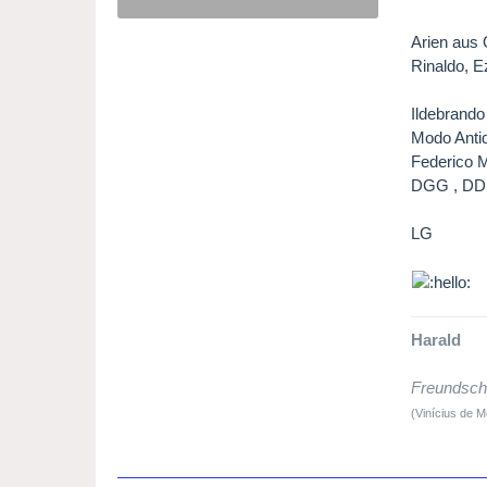
Arien aus 
Rinaldo, E
Ildebrando
Modo Anti
Federico M
DGG , DD
LG
Harald
Freundscha
(Vinícius de 