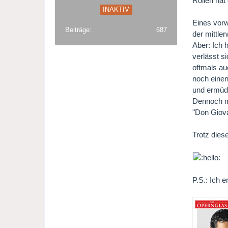
Rollen hat 
INAKTIV
Eines vorw
Beiträge
687
der mittle
Aber: Ich 
verlässt s
oftmals au
noch einen
und ermüde
Dennoch mu
"Don Giova
Trotz diese
P.S.: Ich 