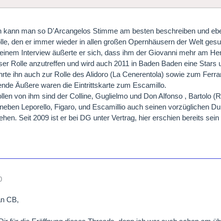
h kann man so D'Arcangelos Stimme am besten beschreiben und ebens
le, den er immer wieder in allen großen Opernhäusern der Welt gesung
 einem Interview äußerte er sich, dass ihm der Giovanni mehr am Herze
ieser Rolle anzutreffen und wird auch 2011 in Baden Baden eine Sta
rte ihn auch zur Rolle des Alidoro (La Cenerentola) sowie zum Ferra
nde Äußere waren die Eintrittskarte zum Escamillo.
llen von ihm sind der Colline, Guglielmo und Don Alfonso , Bartolo (
eben Leporello, Figaro, und Escamillio auch seinen vorzüglichen 
ehen. Seit 2009 ist er bei DG unter Vertrag, hier erschien bereits sei
0
an CB,