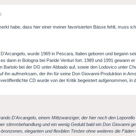
0
erkt habe, dass hier einer meiner favorisierten Bässe fehlt, muss ic
 D'Arcangelo, wurde 1969 in Pescara, Italien geboren und begann s
 es dann in Bologna bei Paride Venturi fort. 1989 und 1991 gewann er 
 Bartolo bei der DG unter Abbado auf, sowie den Lodovico unter Chu
uf ihn aufmerksam, der ihn für seine Don Giovanni-Produktion in Am
 veröffentlichte CD wurde von der Kritik begeistert aufgenommen, in
brando D'Arcangelo, einem Mittzwanziger, der hier noch den Leporello 
cher stimmbehandlung und ein wenig Geduld bald ein Don Giovanni g
h-bronzenen, eleganten und flexiblen Timbre ohne weiteres die Fäde