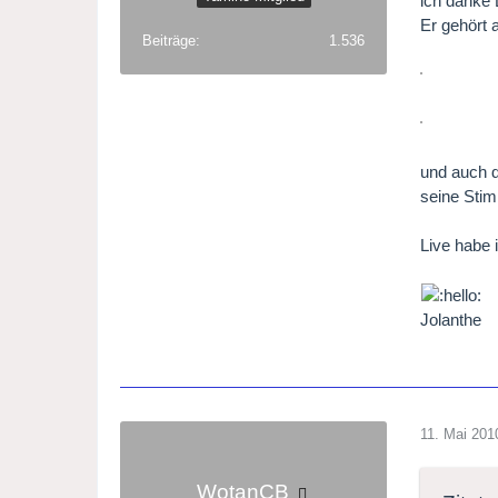
ich danke 
Er gehört 
Beiträge
1.536
und auch d
seine Stim
Live habe i
Jolanthe
11. Mai 201
WotanCB