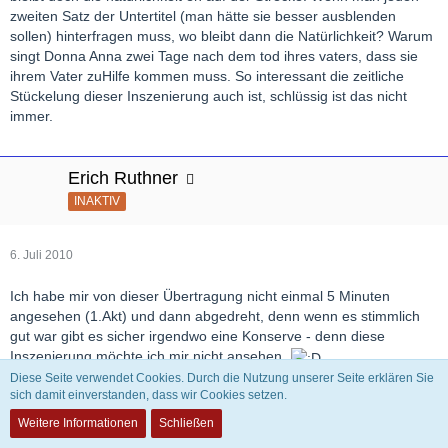
zweiten Satz der Untertitel (man hätte sie besser ausblenden
sollen) hinterfragen muss, wo bleibt dann die Natürlichkeit? Warum
singt Donna Anna zwei Tage nach dem tod ihres vaters, dass sie
ihrem Vater zuHilfe kommen muss. So interessant die zeitliche
Stückelung dieser Inszenierung auch ist, schlüssig ist das nicht
immer.
Erich Ruthner
INAKTIV
6. Juli 2010
Ich habe mir von dieser Übertragung nicht einmal 5 Minuten
angesehen (1.Akt) und dann abgedreht, denn wenn es stimmlich
gut war gibt es sicher irgendwo eine Konserve - denn diese
Inszenierung möchte ich mir nicht ansehen.
Diese Seite verwendet Cookies. Durch die Nutzung unserer Seite erklären Sie
sich damit einverstanden, dass wir Cookies setzen.
Liebe Grüße vom
Operngernhörer
Weitere Informationen
Schließen