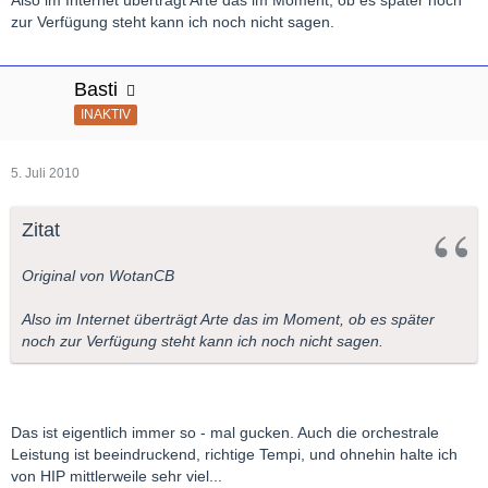
Also im Internet überträgt Arte das im Moment, ob es später noch
immer mehr nachgibt, das ist schon stark inszeniert.
zur Verfügung steht kann ich noch nicht sagen.
Ich werde leider nicht alles sehen können - ist die Sendung
nachher auch auf arte+7 verfügbar?
Basti
INAKTIV
5. Juli 2010
Zitat
Original von WotanCB
Also im Internet überträgt Arte das im Moment, ob es später
noch zur Verfügung steht kann ich noch nicht sagen.
Das ist eigentlich immer so - mal gucken. Auch die orchestrale
Leistung ist beeindruckend, richtige Tempi, und ohnehin halte ich
von HIP mittlerweile sehr viel...