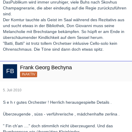
DasPublikum wird immer unruhiger, viele Buhs nach Skovhus
Champagnerarie, die aber eindeutig auf die Regie zurückzuführen
sind.
Der Komtur tauchte als Geist im Saal während des Rezitativs aus
und sucht etwas in der Bibliothek, Don Giovanni muss seine
Melancholie mit Brechstange bekämpfen. So hüpft er am Ende in
überschäumender Kindlichkeit auf dem Sessel herum.
"Batti, Batti" ist trotz tollem Orchetser inklusive Cello-solo kein
Ohrenschmaus. Die Töne sind dann doch etwas spitz.
Frank Georg Bechyna
INAKTIV
5. Juli 2010
S e h r gutes Orchester ! Herrlich herausgespielte Details .
Überzeugende , süss - verführerische , mädchenhafte zerlina .
" Fin ch'an ...." doch stimmlich nicht überzeugend. Und das
Rumhoppsen wie übermütige Kleinkinder .