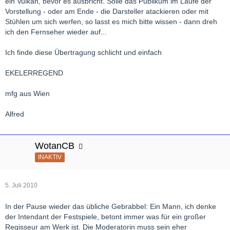
ein Vulkan, bevor es ausbricht. Solle das Publikum im Laufe der
Vorstellung - oder am Ende - die Darsteller atackieren oder mit
Stühlen um sich werfen, so lasst es mich bitte wissen - dann dreh
ich den Fernseher wieder auf...
Ich finde diese Übertragung schlicht und einfach
EKELERREGEND
mfg aus Wien
Alfred
WotanCB
INAKTIV
5. Juli 2010
In der Pause wieder das übliche Gebrabbel: Ein Mann, ich denke
der Intendant der Festspiele, betont immer was für ein großer
Regisseur am Werk ist. Die Moderatorin muss sein eher