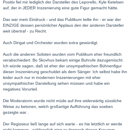
Positiv fiel mir lediglich der Darsteller des Leporello, Kyle Ketelsen
auf, der in JEDER Inszenierung eine gute Figur gemacht hätte.
Das war mein Eindruck - und das Publikum teilte ihn - er war der
EINZIGE dessen persönlicher Applaus den der anderen Darsteller
weit übertraf - zu Recht.
Auch Dirigat und Orchester wurden extra gewürdigt.
Auch die anderen Solisten wurden vom Publikum eher freundlich
verabschiedert. Bo Skovhus bekam einige Buhrufe dazugemischt.
Ich würde sagen, daß ist eher der unsympathischen Bühnenfigur
dieser Inszenierung geschuldet als dem Sänger. Ich selbst habe ihn
leider auch nur in modernen Inszenierungen mit eher
unsympathischer Darstellung sehen müssen und habe ein
negatives Vorurteil.
Die Moderatorin wurde nicht müde auf ihre widerwärtig süssliche
Weise zu betonen, welch großartige Aufführung das soeben
gezeigte war .
Der Regisseur ließ lange auf sich warte - es hie letztlich er werde
nicht kommen - schliesslich ging er dennoch diesen Kreuzwg.