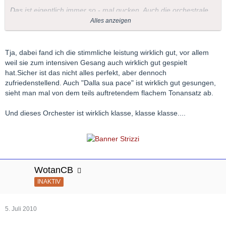
Das ist eigentlich immer so - mal gucken. Auch die orchestrale
Leistung ist beeindruckend, richtige Tempi, und ohnehin halte
Alles anzeigen
ich von HIP mittlerweile sehr viel...
Tja, dabei fand ich die stimmliche leistung wirklich gut, vor allem
weil sie zum intensiven Gesang auch wirklich gut gespielt
hat.Sicher ist das nicht alles perfekt, aber dennoch
zufriedenstellend. Auch "Dalla sua pace" ist wirklich gut gesungen,
"Or sai chi l'onore" ist gerade vorbei. Das Wort "herzlicher
sieht man mal von dem teils auftretendem flachem Tonansatz ab.
Applaus" wäre für die drei klatschenden Leute und die einzelnen
Buhs bei weitgehend schweigendem Saal eine höfliche
Und dieses Orchester ist wirklich klasse, klasse klasse....
Übertreibung. Lag wohl an der szenischen Gestaltung: Anna
reißt Ottavio die Klamotten vom Leib.
WotanCB
INAKTIV
5. Juli 2010