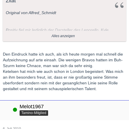
Zitat
Original von Alfred_Schmidt
Positiv fiel mir lediglich der Darsteller des Leporello, Kyle
Ketelsen auf, der in JEDER Inszenierung eine gute Figur
Alles anzeigen
gemacht hätte.
Den Eindruck hatte ich auch, als ich heute morgen mal schnell die
Die Moderatorin wurde nicht müde auf ihre widerwärtig
Aufzeichnung auf arte einsah. Die wenigen Bravos hatten im Buh-
süssliche Weise zu betonen, welch großartige Aufführung das
Szurm keine Chnace, man war sich da sehr einig.
soeben gezeigte war .
Ketelsen hat mich wie auch schon in London begeistert. Was mich
an ihm besonders freut, ist, dass er nie großartig seine Stimme
Der Regisseur ließ lange auf sich warte - es hie letztlich er
uberfordert sondern rein mit der gesanglichen Linie seine Rolle
werde nicht kommen - schliesslich ging er dennoch diesen
gestaltet und mit seinem schauspielerischen Talent.
Kreuzwg.
Und es war ein solcher, denn das was nun folgt war das
Melot1967
Online
erwartete Buhkonzert. Die Moderatorin ortetet unter dem
Tamino-Mitglied
Buhorkan auch Bravorufe - sie hat vermutlich ein besseres
Gehör als ich - oder es wurde ihr aufgetragen das zu sagen......
6. Juli 2010