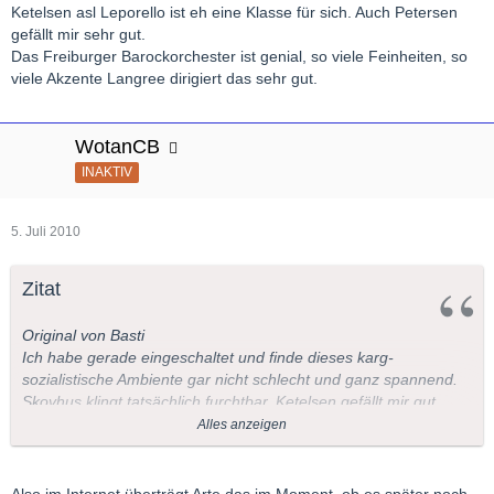
Leben mehr an. Warum denn das ganze konservieren?
Ketelsen asl Leporello ist eh eine Klasse für sich. Auch Petersen
gefällt mir sehr gut.
Das Freiburger Barockorchester ist genial, so viele Feinheiten, so
LT
viele Akzente Langree dirigiert das sehr gut.
WotanCB
INAKTIV
5. Juli 2010
Zitat
Original von Basti
Ich habe gerade eingeschaltet und finde dieses karg-
sozialistische Ambiente gar nicht schlecht und ganz spannend.
Skovhus klingt tatsächlich furchtbar, Ketelsen gefällt mir gut,
auch schauspielerisch.
Alles anzeigen
Sehr gut das Rezitativ vor "La ci darem la mano": Zerlina
verängstigt, Giovanni sucht nach Worten. Wie sie ihm dann