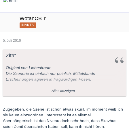
WotanCB
INAKTIV
5. Juli 2010
Zitat
Original von Liebestraum
Die Szenerie ist einfach nur peinlich: Mittelstands-
Erscheinungen agieren in fragwürdigen Posen.
Skovhus hat seinen stimmlichen Zenit deutlich hinter sich
Alles anzeigen
gelassen. Man hört es sofort. Auch die anderen Sänger bieten
nur gehobenes Mittelmaß!
Zugegeben, die Szene ist schon etwas skuril, im moment weiß ich
Habe die Aufnahme gleich gestoppt!!!
sie kaum einzuordnen. Interessant ist es allemal.
Aber sängerisch ist das Niveau doch sehr hoch, dass Skovhus
Wer soll sich diesen Mist ansehen? So etwas sehe ich mir nie im
seien Zenit überschriten haben soll, kann ih nicht hören.