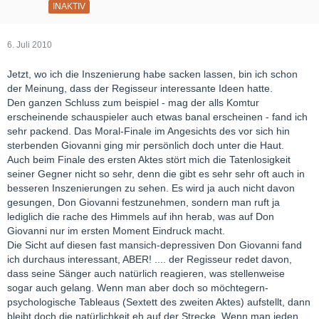
INAKTIV
6. Juli 2010
Jetzt, wo ich die Inszenierung habe sacken lassen, bin ich schon
der Meinung, dass der Regisseur interessante Ideen hatte.
Den ganzen Schluss zum beispiel - mag der alls Komtur
erscheinende schauspieler auch etwas banal erscheinen - fand ich
sehr packend. Das Moral-Finale im Angesichts des vor sich hin
sterbenden Giovanni ging mir persönlich doch unter die Haut.
Auch beim Finale des ersten Aktes stört mich die Tatenlosigkeit
seiner Gegner nicht so sehr, denn die gibt es sehr sehr oft auch in
besseren Inszenierungen zu sehen. Es wird ja auch nicht davon
gesungen, Don Giovanni festzunehmen, sondern man ruft ja
lediglich die rache des Himmels auf ihn herab, was auf Don
Giovanni nur im ersten Moment Eindruck macht.
Die Sicht auf diesen fast mansich-depressiven Don Giovanni fand
ich durchaus interessant, ABER! .... der Regisseur redet davon,
dass seine Sänger auch natürlich reagieren, was stellenweise
sogar auch gelang. Wenn man aber doch so möchtegern-
psychologische Tableaus (Sextett des zweiten Aktes) aufstellt, dann
bleibt doch die natürlichkeit eh auf der Strecke. Wenn man jeden