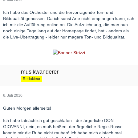
"Das Publikum ist sich nicht einig" - war wohl die infamste
Aussage an diesem Abend - und WIE einig es sich war. !!!
Ich habe das Orchester und die hervorragende Ton- und
Bildqualität genossen. Da ich sonst Arte nicht empfangen kann, sah
ich mir die Aufführung online an. Die Aufzeichnung, die man nun
noch einige Tage lang auf der Homepage findet, hat - anders als
die Live-Übertragung - leider nur magere Ton- und Bildqualität.
musikwanderer
Redakteur
6. Juli 2010
Guten Morgen allerseits!
Ich habe tatsächlich gut geschlafen - der ärgerliche DON
GIOVANNI, nein, es muß heißen: der ärgerliche Regie-Russe
konnte mir die Ruhe nicht rauben! Ich habe mich einfach mal