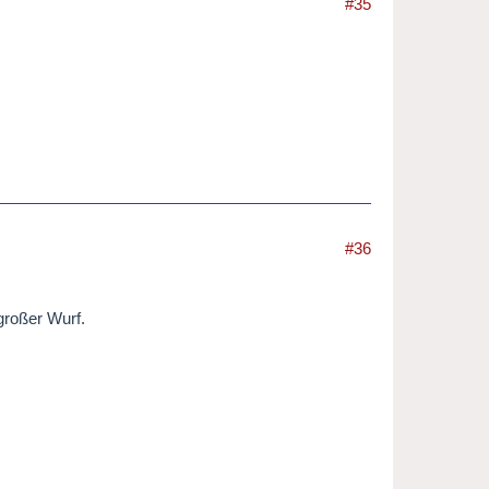
#35
#36
großer Wurf.