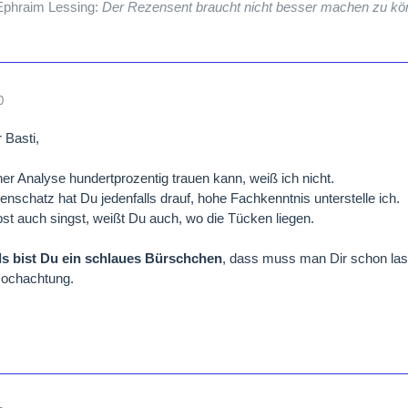
 Ephraim Lessing:
Der Rezensent braucht nicht besser machen zu kön
0
r Basti,
ner Analyse hundertprozentig trauen kann, weiß ich nicht.
nschatz hat Du jedenfalls drauf, hohe Fachkenntnis unterstelle ich.
st auch singst, weißt Du auch, wo die Tücken liegen.
ls bist Du ein schlaues Bürschchen
, dass muss man Dir schon lass
Hochachtung.