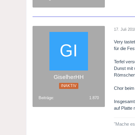
17. Juli 201
Very taste
für die Fe
Terfel ver
Dunst mit 
Römsche
GiselherHH
INAKTIV
Chor beim 
Beiträge
1.870
Insgesamt 
auf Platte
"Mache es b