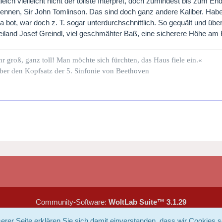
leich vielleicht nicht der tollste Interpret, doch zumindest bis zum 
nennen, Sir John Tomlinson. Das sind doch ganz andere Kaliber. Hab
a bot, war doch z. T. sogar unterdurchschnittlich. So gequält und überf
eiland Josef Greindl, viel geschmähter Baß, eine sicherere Höhe am
hr groß, ganz toll! Man möchte sich fürchten, das Haus fiele ein.«
ber den Kopfsatz der 5. Sinfonie von Beethoven
Community-Software:
WoltLab Suite™ 3.1.29
Design "Redslack" by
GangstaSunny
rer Seite erklären Sie sich damit einverstanden, dass wir Cookies s