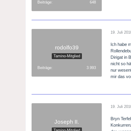
Beiträge
648
19. Juli 201
Ich habe m
rodolfo39
Rollendebu
Tamino-Mitglied
Dirigat in
nicht so h
Beiträge
3.993
nur wesent
mir das v
19. Juli 201
Bryn Terfe
Joseph II.
Konkurrenz
Tamino-Mitglied