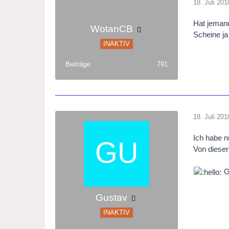
18. Juli 201
Hat jemand
WotanCB
Scheine ja
INAKTIV
Beiträge
791
18. Juli 201
Ich habe n
Von dieser
G
Gustav
INAKTIV