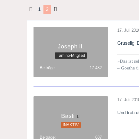
1
2
17. Juli 201
Gruselig. 
Joseph II.
Tamino-Mitglied
»Das ist se
Beiträge
17.432
– Goethe ü
17. Juli 201
Und trotzd
Basti
INAKTIV
Beiträge
687