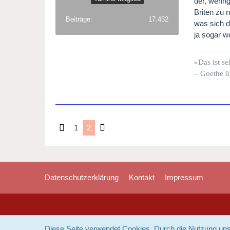
der, wenng
Briten zu 
Beiträge
17.432
was sich d
ja sogar w
»Das ist se
– Goethe ü
1
2
Datenschutzerklärung
Kontakt
Impressum
Diese Seite verwendet Cookies. Durch die Nutzung unse