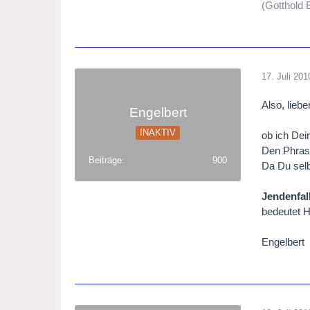
(Gotthold
17. Juli 201
Also, liebe
Engelbert
INAKTIV
ob ich Dei
Den Phrase
Beiträge
900
Da Du selb
Jendenfal
bedeutet 
Engelbert