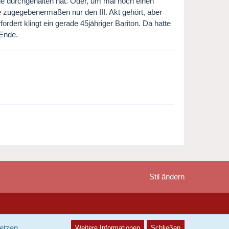
Ende durchgehalten hat. Oder, um mal noch einen
e zugegebenermaßen nur den III. Akt gehört, aber
ordert klingt ein gerade 45jähriger Bariton. Da hatte
 Ende.
Stil ändern
etzen.
Weitere Informationen
Schließen