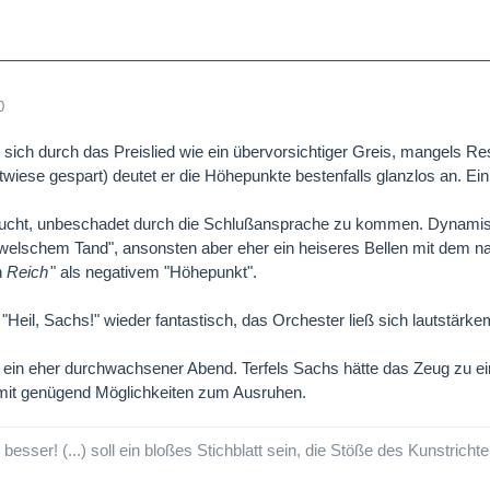
0
t sich durch das Preislied wie ein übervorsichtiger Greis, mangels Re
stwiese gespart) deutet er die Höhepunkte bestenfalls glanzlos an. Ein 
sucht, unbeschadet durch die Schlußansprache zu kommen. Dynamisch
welschem Tand", ansonsten aber eher ein heiseres Bellen mit dem na
n
Reich
" als negativem "Höhepunkt".
"Heil, Sachs!" wieder fantastisch, das Orchester ließ sich lautstärk
ein eher durchwachsener Abend. Terfels Sachs hätte das Zeug zu eine
 mit genügend Möglichkeiten zum Ausruhen.
esser! (...) soll ein bloßes Stichblatt sein, die Stöße des Kunstricht