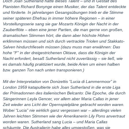
Doch Joan Sutherland hatte dieses Talent – und in Gestalt des
Pianisten Richard Bonynge einen Musiker, der das Talent entdeckte
und förderte. In jahrelangen Gesangsübungen trieb er die Stimme
seiner späteren Ehefrau in immer höhere Regionen – in einer
Vorstellungsserie sang sie gar Mozarts Königin der Nacht in der
Zauberflöte – eben eine jener Partien, die man gerne von großen,
dramatischen Stimmen hört, die dann aber höchste Höhen
erklimmen müssen und sich durch vertrackte Triolen und Stakkato-
Salven hindurchfieseln müssen (dazu muss man erwähnen: Das
hohe “F” in der dreigestrichenen Oktave, dass die Königin der
Nacht erfordert, besaß Sutherland nicht zuverlässig – sie ließ, wie
es damals häufig praktiziert wurde, beide Arien um einen halben
bzw. ganzen Ton nach unten transponieren.)
Mit der Interpretation von Donizettis “Lucia di Lammermoor” in
London 1959 katapultierte sich Joan Sutherland in die erste Liga
der Primadonnen des italienischen Belcanto: Die Epoche, die durch
Sängerinnen Leyla Gencer, vor allem aber Maria Callas in jener
Zeit wieder ans Licht der Opernspielpläne gebracht worden waren.
Wobei “Lucia” nie wirklich ganz vergessen war – allerdings vielen
Jahren leichten Stimmen wie der Amerikanerin Lily Pons anvertraut
worden waren. Sutherland sang Lucia – und Maria Callas
schäumte. Die Australierin habe alles umgestoßen, was sie