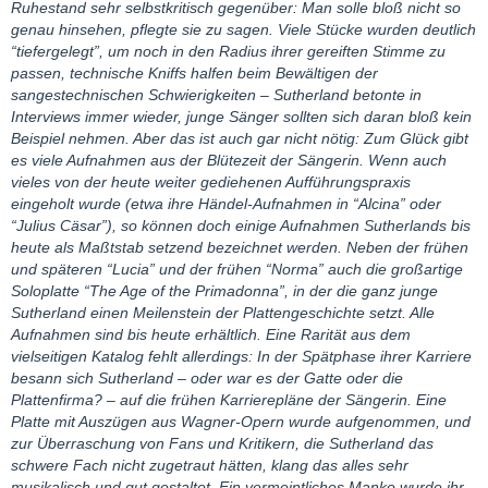
Ruhestand sehr selbstkritisch gegenüber: Man solle bloß nicht so
genau hinsehen, pflegte sie zu sagen. Viele Stücke wurden deutlich
“tiefergelegt”, um noch in den Radius ihrer gereiften Stimme zu
passen, technische Kniffs halfen beim Bewältigen der
sangestechnischen Schwierigkeiten – Sutherland betonte in
Interviews immer wieder, junge Sänger sollten sich daran bloß kein
Beispiel nehmen. Aber das ist auch gar nicht nötig: Zum Glück gibt
es viele Aufnahmen aus der Blütezeit der Sängerin. Wenn auch
vieles von der heute weiter gediehenen Aufführungspraxis
eingeholt wurde (etwa ihre Händel-Aufnahmen in “Alcina” oder
“Julius Cäsar”), so können doch einige Aufnahmen Sutherlands bis
heute als Maßtstab setzend bezeichnet werden. Neben der frühen
und späteren “Lucia” und der frühen “Norma” auch die großartige
Soloplatte “The Age of the Primadonna”, in der die ganz junge
Sutherland einen Meilenstein der Plattengeschichte setzt. Alle
Aufnahmen sind bis heute erhältlich. Eine Rarität aus dem
vielseitigen Katalog fehlt allerdings: In der Spätphase ihrer Karriere
besann sich Sutherland – oder war es der Gatte oder die
Plattenfirma? – auf die frühen Karrierepläne der Sängerin. Eine
Platte mit Auszügen aus Wagner-Opern wurde aufgenommen, und
zur Überraschung von Fans und Kritikern, die Sutherland das
schwere Fach nicht zugetraut hätten, klang das alles sehr
musikalisch und gut gestaltet. Ein vermeintliches Manko wurde ihr