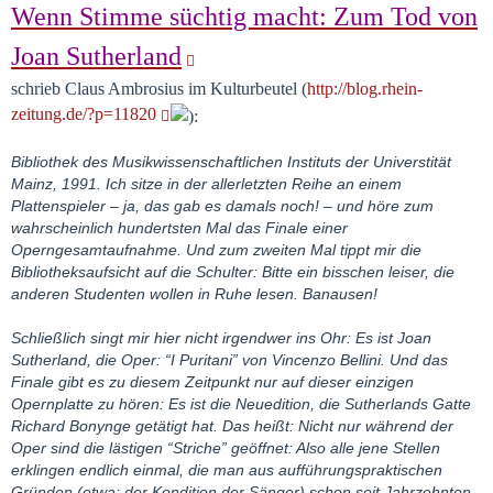
Wenn Stimme süchtig macht: Zum Tod von
Joan Sutherland
schrieb Claus Ambrosius im Kulturbeutel (
http://blog.rhein-
zeitung.de/?p=11820
Bibliothek des Musikwissenschaftlichen Instituts der Universtität
Mainz, 1991. Ich sitze in der allerletzten Reihe an einem
Plattenspieler – ja, das gab es damals noch! – und höre zum
wahrscheinlich hundertsten Mal das Finale einer
Operngesamtaufnahme. Und zum zweiten Mal tippt mir die
Bibliotheksaufsicht auf die Schulter: Bitte ein bisschen leiser, die
anderen Studenten wollen in Ruhe lesen. Banausen!
Schließlich singt mir hier nicht irgendwer ins Ohr: Es ist Joan
Sutherland, die Oper: “I Puritani” von Vincenzo Bellini. Und das
Finale gibt es zu diesem Zeitpunkt nur auf dieser einzigen
Opernplatte zu hören: Es ist die Neuedition, die Sutherlands Gatte
Richard Bonynge getätigt hat. Das heißt: Nicht nur während der
Oper sind die lästigen “Striche” geöffnet: Also alle jene Stellen
erklingen endlich einmal, die man aus aufführungspraktischen
Gründen (etwa: der Kondition der Sänger) schon seit Jahrzehnten