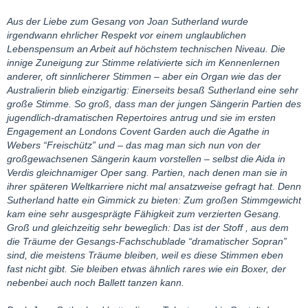
Aus der Liebe zum Gesang von Joan Sutherland wurde
irgendwann ehrlicher Respekt vor einem unglaublichen
Lebenspensum an Arbeit auf höchstem technischen Niveau. Die
innige Zuneigung zur Stimme relativierte sich im Kennenlernen
anderer, oft sinnlicherer Stimmen – aber ein Organ wie das der
Australierin blieb einzigartig: Einerseits besaß Sutherland eine sehr
große Stimme. So groß, dass man der jungen Sängerin Partien des
jugendlich-dramatischen Repertoires antrug und sie im ersten
Engagement an Londons Covent Garden auch die Agathe in
Webers “Freischütz” und – das mag man sich nun von der
großgewachsenen Sängerin kaum vorstellen – selbst die Aida in
Verdis gleichnamiger Oper sang. Partien, nach denen man sie in
ihrer späteren Weltkarriere nicht mal ansatzweise gefragt hat. Denn
Sutherland hatte ein Gimmick zu bieten: Zum großen Stimmgewicht
kam eine sehr ausgesprägte Fähigkeit zum verzierten Gesang.
Groß und gleichzeitig sehr beweglich: Das ist der Stoff , aus dem
die Träume der Gesangs-Fachschublade “dramatischer Sopran”
sind, die meistens Träume bleiben, weil es diese Stimmen eben
fast nicht gibt. Sie bleiben etwas ähnlich rares wie ein Boxer, der
nebenbei auch noch Ballett tanzen kann.