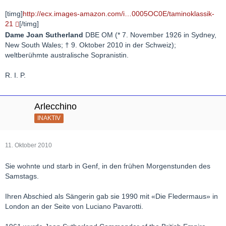
[timg]
http://ecx.images-amazon.com/i…0005OC0E/taminoklassik-
21
[/timg]
Dame Joan Sutherland
DBE OM (* 7. November 1926 in Sydney,
New South Wales; † 9. Oktober 2010 in der Schweiz);
weltberühmte australische Sopranistin.
R. I. P.
Arlecchino
INAKTIV
11. Oktober 2010
Sie wohnte und starb in Genf, in den frühen Morgenstunden des
Samstags.
Ihren Abschied als Sängerin gab sie 1990 mit «Die Fledermaus» in
London an der Seite von Luciano Pavarotti.