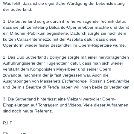
Was fehlt, dass ist die eigentliche Würdigung der Lebensleistung
der Sutherland:
1. Die Sutherland sorgte durch ihre hervorragende Technik dafür,
dass sie jahrzehntelang Belcanto-Oper erlebbar machte und damit
ein Millionen-Publikum begeisterte. Dadurch sorgte sie nach dem
kurzen Callas-Intermezzo mit der Assoluta dafür, dass diese
Opernform wieder fester Bestandteil im Opern-Repertoire wurde.
2. Das Duo Sutherland / Bonynge sorgte mit einer hervorragenden
Aufführungsserie der "Hugenotten" dafür, dass man sich wieder
verstärkt dem Komponisten Meyerbeer und seiner Opern
zuwandte, nachdem der ja fast vergessen war. Auch die
Ausgrabungen von Massenets
Esclarmonde
, Rossinis
Semiramide
und Bellinis
Beatrice di Tenda
haben wir ihnen beide zu verdanken.
3. Die Sutherland hinterlässt eine Vielzahl wertvoller Opern-
Einspielungen auf Tonträgern und Videos. Viele dieser Aufnahmen
sind noch heute Referenz.
R.I.P