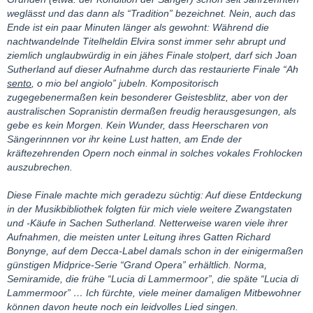
weglässt und das dann als “Tradition” bezeichnet. Nein, auch das
Ende ist ein paar Minuten länger als gewohnt: Während die
nachtwandelnde Titelheldin Elvira sonst immer sehr abrupt und
ziemlich unglaubwürdig in ein jähes Finale stolpert, darf sich Joan
Sutherland auf dieser Aufnahme durch das restaurierte Finale “Ah
sento
, o mio bel angiolo” jubeln. Kompositorisch
zugegebenermaßen kein besonderer Geistesblitz, aber von der
australischen Sopranistin dermaßen freudig herausgesungen, als
gebe es kein Morgen. Kein Wunder, dass Heerscharen von
Sängerinnnen vor ihr keine Lust hatten, am Ende der
kräftezehrenden Opern noch einmal in solches vokales Frohlocken
auszubrechen.
Diese Finale machte mich geradezu süchtig: Auf diese Entdeckung
in der Musikbibliothek folgten für mich viele weitere Zwangstaten
und -Käufe in Sachen Sutherland. Netterweise waren viele ihrer
Aufnahmen, die meisten unter Leitung ihres Gatten Richard
Bonynge, auf dem Decca-Label damals schon in der einigermaßen
günstigen Midprice-Serie “Grand Opera” erhältlich. Norma,
Semiramide, die frühe “Lucia di Lammermoor”, die späte “Lucia di
Lammermoor” … Ich fürchte, viele meiner damaligen Mitbewohner
können davon heute noch ein leidvolles Lied singen.