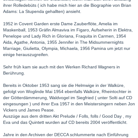
ihrer Rolledebüts ( ich habe mich hier an die Biographie von Brian
Adams: La Stupenda gehallten) ansieht.
1952 in Covent Garden erste Dame Zauberflöte, Amelia im
Maskenball, 1953 Gräfin Almaviva im Figaro, Aufseherin in Elektra,
Penelope und Lady Rich in Gloriana, Fraquita in Carmen, 1954
Aida, Agathe, Antonia, 1955 Jennifer in The Midsummernights
Marriage, Giulietta, Olympia, Michaela, 1956 Pamina um jetzt nur
einige herauszugreifen.
Sehr früh kam sie auch mit den Werken Richard Wagners in
Berührung.
Bereits in Oktober 1953 sang sie die Helmwige in der Walküre,
gefolgt von Woglinde Mai 1954 ebenfalls Walküre, Rheintochter in
der Götterdämmerung, Waldvogel im Siegfried ( unter Solti auf CD
eingesungen ) und ihrer Eva 1957 in den Meistersingern neben Jon
Vickers und James Pease.
Auszüge aus dem dritten Akt Prelude / Folls, folls / Good Day , my
Eva und das Quintett wurden auf CD bereits 2004 veröffentlicht.
Jahre in den Archiven der DECCA schlummerte nach Einführung