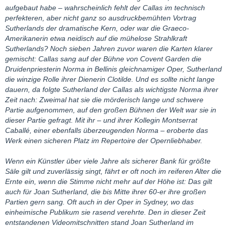
aufgebaut habe – wahrscheinlich fehlt der Callas im technisch
perfekteren, aber nicht ganz so ausdruckbemühten Vortrag
Sutherlands der dramatische Kern, oder war die Graeco-
Amerikanerin etwa neidisch auf die mühelose Strahlkraft
Sutherlands? Noch sieben Jahren zuvor waren die Karten klarer
gemischt: Callas sang auf der Bühne von Covent Garden die
Druidenpriesterin Norma in Bellinis gleichnamiger Oper, Sutherland
die winzige Rolle ihrer Dienerin Clotilde. Und es sollte nicht lange
dauern, da folgte Sutherland der Callas als wichtigste Norma ihrer
Zeit nach: Zweimal hat sie die mörderisch lange und schwere
Partie aufgenommen, auf den großen Bühnen der Welt war sie in
dieser Partie gefragt. Mit ihr – und ihrer Kollegin Montserrat
Caballé, einer ebenfalls überzeugenden Norma – eroberte das
Werk einen sicheren Platz im Repertoire der Opernliebhaber.
Wenn ein Künstler über viele Jahre als sicherer Bank für größte
Säle gilt und zuverlässig singt, fährt er oft noch im reiferen Alter die
Ernte ein, wenn die Stimme nicht mehr auf der Höhe ist: Das gilt
auch für Joan Sutherland, die bis Mitte ihrer 60-er ihre großen
Partien gern sang. Oft auch in der Oper in Sydney, wo das
einheimische Publikum sie rasend verehrte. Den in dieser Zeit
entstandenen Videomitschnitten stand Joan Sutherland im