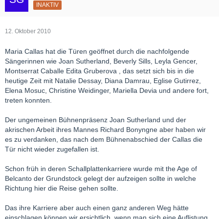
INAKTIV
12. Oktober 2010
Maria Callas hat die Türen geöffnet durch die nachfolgende
Sängerinnen wie Joan Sutherland, Beverly Sills, Leyla Gencer,
Montserrat Caballe Edita Gruberova , das setzt sich bis in die
heutige Zeit mit Natalie Dessay, Diana Damrau, Eglise Gutirrez,
Elena Mosuc, Christine Weidinger, Mariella Devia und andere fort,
treten konnten.
Der ungemeinen Bühnenpräsenz Joan Sutherland und der
akrischen Arbeit ihres Mannes Richard Bonyngne aber haben wir
es zu verdanken, das nach dem Bühnenabschied der Callas die
Tür nicht wieder zugefallen ist.
Schon früh in deren Schallplattenkarriere wurde mit the Age of
Belcanto der Grundstock gelegt der aufzeigen sollte in welche
Richtung hier die Reise gehen sollte.
Das ihre Karriere aber auch einen ganz anderen Weg hätte
einschlagen können wir ersichtlich, wenn man sich eine Auflistung