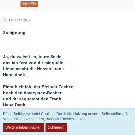
INAKTIV
22. Oktober 2010
Zueignung
Ja, du weisst es, teure Seele,
das ich fern von dir mir quäle.
Liebe macht die Herzen krank.
Habe dank.
Einst hielt ich, der Freiheit Zecher,
hoch den Ametysten-Becher
und du segnetest den Trank.
Habe Dank.
Diese Seite verwendet Cookies. Durch die Nutzung unserer Seite erklären Sie
Und beschworst darin die Bösen,
sich damit einverstanden, dass wir Cookies setzen.
bis ich, was ich nie gewesen,
Weitere Informationen
Schließen
heilig, heilig an’s Herz dir sank.
Habe Dank.