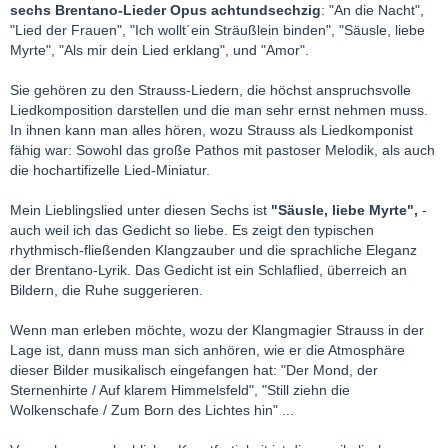
sechs Brentano-Lieder Opus achtundsechzig
: "An die Nacht",
"Lied der Frauen", "Ich wollt´ein Sträußlein binden", "Säusle, liebe
Myrte", "Als mir dein Lied erklang", und "Amor".
Sie gehören zu den Strauss-Liedern, die höchst anspruchsvolle
Liedkomposition darstellen und die man sehr ernst nehmen muss.
In ihnen kann man alles hören, wozu Strauss als Liedkomponist
fähig war: Sowohl das große Pathos mit pastoser Melodik, als auch
die hochartifizelle Lied-Miniatur.
Mein Lieblingslied unter diesen Sechs ist
"Säusle, liebe Myrte",
-
auch weil ich das Gedicht so liebe. Es zeigt den typischen
rhythmisch-fließenden Klangzauber und die sprachliche Eleganz
der Brentano-Lyrik. Das Gedicht ist ein Schlaflied, überreich an
Bildern, die Ruhe suggerieren.
Wenn man erleben möchte, wozu der Klangmagier Strauss in der
Lage ist, dann muss man sich anhören, wie er die Atmosphäre
dieser Bilder musikalisch eingefangen hat: "Der Mond, der
Sternenhirte / Auf klarem Himmelsfeld", "Still ziehn die
Wolkenschafe / Zum Born des Lichtes hin" ...