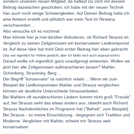
sondern unserem neuen Mitglied, da hattest Du Dich mit deinem
Beitrag dazwischen geschoben, ich habe mit der neuen Technik
hier auch noch einige Schwierigkeiten. Auf Deinen Beitrag hatte ich
eine Antwort erstellt und plötzlich war mein Text im Nirwana
verschwunden ...
Also versuche ich es nochmal:
Man könnte hier ja mal darüber diskutieren, ob Richard Strauss im
Vergleich zu seinen Zeitgenossen ein konservativer Liedkomponist
ist. Auf diese Idee hat mich Dein erster Beitrag hier eben gebracht.
(das war eigentlich für Helene gedacht, aber ich fühlte mich auch angesprochen)
Darauf wollte ich eigentlich ganz unaufgeregt antworten. Wollen wir
jetzt hier alle Zeitgenossen aufmarschieren lassen? Mahler,
Schönberg, Stravinsky, Berg ...
Der Begriff "konservativ" ist natürlich relativ ... Wenn wir zum
Beispiel die Liedkomponisten Mahler und Strauss vergleichen,
können wir deutliche Unterschiede herausarbeiten.
Bei Mahlers oft wunderschönen Liedern kommt nicht groß "Freude"
auf, bei Strauss sieht das etwas anders aus, obwohl auch Richard
Strauss Nachdenkliches im Programm hat ("Befreit", zum Beispiel).
Bei Strauss - so meine Einschätzung - begegnen sich Tradition und
Moderne. Verglichen mit Mahler, scheint mir Strauss weit
konservativer.