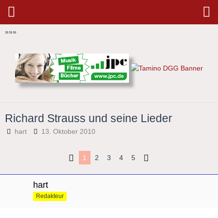
»
»
»
Richard Strauss und seine Lieder
hart
13. Oktober 2010
1
2
3
4
5
hart
Redakteur