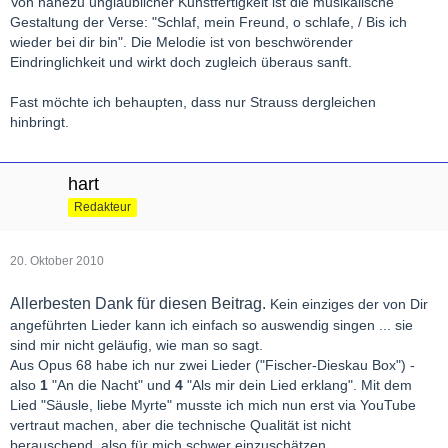
Von nahezu unglaublicher Kunstfertigkeit ist die musikalische
Gestaltung der Verse: "Schlaf, mein Freund, o schlafe, / Bis ich
wieder bei dir bin". Die Melodie ist von beschwörender
Eindringlichkeit und wirkt doch zugleich überaus sanft.
Fast möchte ich behaupten, dass nur Strauss dergleichen
hinbringt.
hart
Redakteur
20. Oktober 2010
Allerbesten Dank für diesen Beitrag.
Kein einziges der von Dir
angeführten Lieder kann ich einfach so auswendig singen ...
sie
sind mir nicht geläufig, wie man so sagt.
Aus Opus 68 habe ich nur zwei Lieder ("Fischer-Dieskau Box") -
also
1
"An die Nacht" und
4
"Als mir dein Lied erklang". Mit dem
Lied "Säusle, liebe Myrte" musste ich mich nun erst via YouTube
vertraut machen, aber die technische Qualität ist nicht
berauschend, also für mich schwer einzuschätzen.