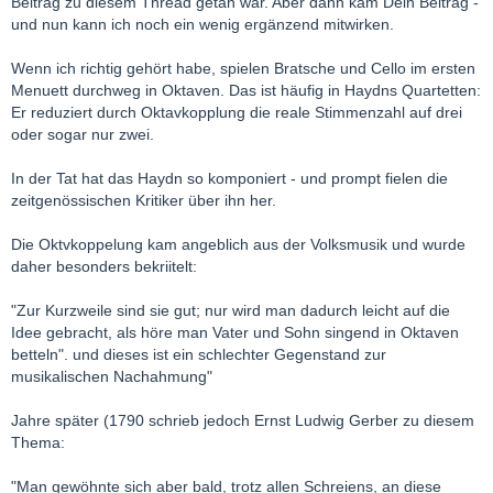
Beitrag zu diesem Thread getan war. Aber dann kam Dein Beitrag -
und nun kann ich noch ein wenig ergänzend mitwirken.
Wenn ich richtig gehört habe, spielen Bratsche und Cello im ersten
Menuett durchweg in Oktaven. Das ist häufig in Haydns Quartetten:
Er reduziert durch Oktavkopplung die reale Stimmenzahl auf drei
oder sogar nur zwei.
In der Tat hat das Haydn so komponiert - und prompt fielen die
zeitgenössischen Kritiker über ihn her.
Die Oktvkoppelung kam angeblich aus der Volksmusik und wurde
daher besonders bekriitelt:
"Zur Kurzweile sind sie gut; nur wird man dadurch leicht auf die
Idee gebracht, als höre man Vater und Sohn singend in Oktaven
betteln". und dieses ist ein schlechter Gegenstand zur
musikalischen Nachahmung"
Jahre später (1790 schrieb jedoch Ernst Ludwig Gerber zu diesem
Thema:
"Man gewöhnte sich aber bald, trotz allen Schreiens, an diese