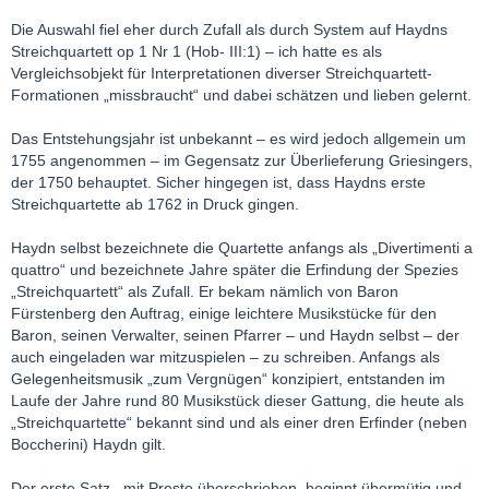
Die Auswahl fiel eher durch Zufall als durch System auf Haydns
Streichquartett op 1 Nr 1 (Hob- III:1) – ich hatte es als
Vergleichsobjekt für Interpretationen diverser Streichquartett-
Formationen „missbraucht“ und dabei schätzen und lieben gelernt.
Das Entstehungsjahr ist unbekannt – es wird jedoch allgemein um
1755 angenommen – im Gegensatz zur Überlieferung Griesingers,
der 1750 behauptet. Sicher hingegen ist, dass Haydns erste
Streichquartette ab 1762 in Druck gingen.
Haydn selbst bezeichnete die Quartette anfangs als „Divertimenti a
quattro“ und bezeichnete Jahre später die Erfindung der Spezies
„Streichquartett“ als Zufall. Er bekam nämlich von Baron
Fürstenberg den Auftrag, einige leichtere Musikstücke für den
Baron, seinen Verwalter, seinen Pfarrer – und Haydn selbst – der
auch eingeladen war mitzuspielen – zu schreiben. Anfangs als
Gelegenheitsmusik „zum Vergnügen“ konzipiert, entstanden im
Laufe der Jahre rund 80 Musikstück dieser Gattung, die heute als
„Streichquartette“ bekannt sind und als einer dren Erfinder (neben
Boccherini) Haydn gilt.
Der erste Satz , mit Presto überschrieben, beginnt übermütig und