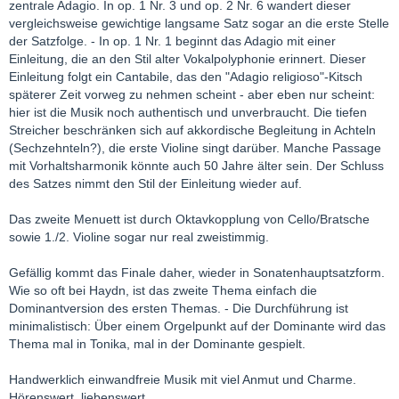
zentrale Adagio. In op. 1 Nr. 3 und op. 2 Nr. 6 wandert dieser
vergleichsweise gewichtige langsame Satz sogar an die erste Stelle
der Satzfolge. - In op. 1 Nr. 1 beginnt das Adagio mit einer
Einleitung, die an den Stil alter Vokalpolyphonie erinnert. Dieser
Einleitung folgt ein Cantabile, das den "Adagio religioso"-Kitsch
späterer Zeit vorweg zu nehmen scheint - aber eben nur scheint:
hier ist die Musik noch authentisch und unverbraucht. Die tiefen
Streicher beschränken sich auf akkordische Begleitung in Achteln
(Sechzehnteln?), die erste Violine singt darüber. Manche Passage
mit Vorhaltsharmonik könnte auch 50 Jahre älter sein. Der Schluss
des Satzes nimmt den Stil der Einleitung wieder auf.
Das zweite Menuett ist durch Oktavkopplung von Cello/Bratsche
sowie 1./2. Violine sogar nur real zweistimmig.
Gefällig kommt das Finale daher, wieder in Sonatenhauptsatzform.
Wie so oft bei Haydn, ist das zweite Thema einfach die
Dominantversion des ersten Themas. - Die Durchführung ist
minimalistisch: Über einem Orgelpunkt auf der Dominante wird das
Thema mal in Tonika, mal in der Dominante gespielt.
Handwerklich einwandfreie Musik mit viel Anmut und Charme.
Hörenswert, liebenswert.