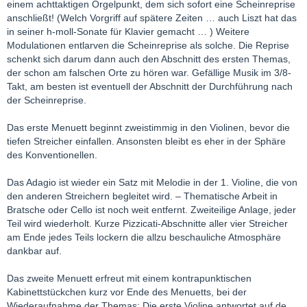
einem achttaktigen Orgelpunkt, dem sich sofort eine Scheinreprise
anschließt! (Welch Vorgriff auf spätere Zeiten … auch Liszt hat das
in seiner h-moll-Sonate für Klavier gemacht … ) Weitere
Modulationen entlarven die Scheinreprise als solche. Die Reprise
schenkt sich darum dann auch den Abschnitt des ersten Themas,
der schon am falschen Orte zu hören war. Gefällige Musik im 3/8-
Takt, am besten ist eventuell der Abschnitt der Durchführung nach
der Scheinreprise.
Das erste Menuett beginnt zweistimmig in den Violinen, bevor die
tiefen Streicher einfallen. Ansonsten bleibt es eher in der Sphäre
des Konventionellen.
Das Adagio ist wieder ein Satz mit Melodie in der 1. Violine, die von
den anderen Streichern begleitet wird. – Thematische Arbeit in
Bratsche oder Cello ist noch weit entfernt. Zweiteilige Anlage, jeder
Teil wird wiederholt. Kurze Pizzicati-Abschnitte aller vier Streicher
am Ende jedes Teils lockern die allzu beschauliche Atmosphäre
dankbar auf.
Das zweite Menuett erfreut mit einem kontrapunktischen
Kabinettstückchen kurz vor Ende des Menuetts, bei der
Wiederaufnahme der Themas: Die erste Violine antwortet auf de