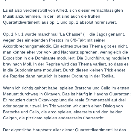
Es ist also verdienstvoll von Alfred, sich dieser vernachlässigten
Musik anzunehmen. In der Tat sind auch die frühen
Quartettdivertimenti aus op. 1 und op. 2 absolut hörenswert.
Op. 1 Nr. 1 wurde manchmal "La Chasse" ( = die Jagd) genannt,
wegen des einleitenden Prestos im 6/8-Takt mit seiner
Akkordbrechungsmelodik. Ein echtes zweites Thema gibt es nicht,
man könnte eher vor Vor- und Nachsatz sprechen, wenngleich die
Exposition in die Dominante moduliert. Die Durchführung moduliert
brav nach Moll. In der Reprise wird das Thema variiert, so dass es
in die Subdominante moduliert. Durch diesen kleinen Trick endet
die Reprise dann natürlich in bester Ordnung in der Tonika.
Wenn ich richtig gehört habe, spielen Bratsche und Cello im ersten
Menuett durchweg in Oktaven. Das ist häufig in Haydns Quartetten:
Er reduziert durch Oktavkopplung die reale Stimmenzahl auf drei
oder sogar nur zwei. Im Trio werden wir durch einen Dialog von
Bratsche und Cello, die arco spielen, einerseits und den beiden
Geigen, die pizzicato spielen andererseits überrascht.
Der eigentliche Hauptsatz aller dieser Quartettdivertimenti ist das