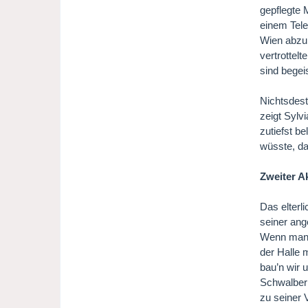
gepflegte 
einem Tele
Wien abzu
vertrottelt
sind begei
Nichtsdest
zeigt Sylv
zutiefst b
wüsste, da
Zweiter A
Das elterl
seiner ang
Wenn man e
der Halle 
bau’n wir u
Schwalberi
zu seiner 