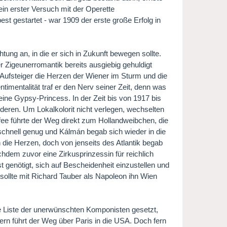
ein erster Versuch mit der Operette
st gestartet - war 1909 der erste große Erfolg in
tung an, in die er sich in Zukunft bewegen sollte.
r Zigeunerromantik bereits ausgiebig gehuldigt
 Aufsteiger die Herzen der Wiener im Sturm und die
timentalität traf er den Nerv seiner Zeit, denn was
ine Gypsy-Princess. In der Zeit bis von 1917 bis
deren. Um Lokalkolorit nicht verlegen, wechselten
fee führte der Weg direkt zum Hollandweibchen, die
chnell genug und Kálmán begab sich wieder in die
n die Herzen, doch von jenseits des Atlantik begab
chdem zuvor eine Zirkusprinzessin für reichlich
 genötigt, sich auf Bescheidenheit einzustellen und
ollte mit Richard Tauber als Napoleon ihn Wien
die Liste der unerwünschten Komponisten gesetzt,
dern führt der Weg über Paris in die USA. Doch fern