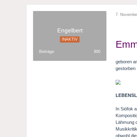
7. Novembe
.
Engelbert
INAKTIV
Emm
Beiträge
900
geboren am
gestorben 
LEBENS
In Siófok
Kompositio
Lähmung de
Musikkriti
obwohl die