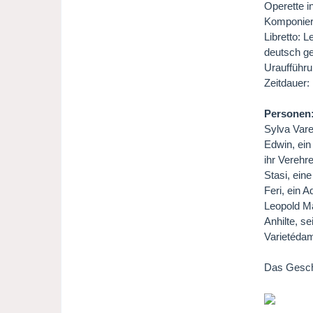
Operette i
Komponier
Libretto: 
deutsch g
Uraufführu
Zeitdauer:
Personen
Sylva Vare
Edwin, ein
ihr Verehre
Stasi, ein
Feri, ein A
Leopold Ma
Anhilte, s
Varietédam
Das Gesch