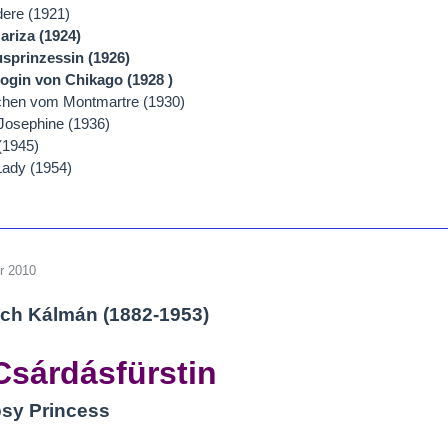
dere (1921)
ariza (1924)
usprinzessin (1926)
ogin von Chikago (1928 )
lchen vom Montmartre (1930)
 Josephine (1936)
(1945)
Lady (1954)
r 2010
ch Kálmán (1882-1953)
Csárdásfürstin
psy Princess