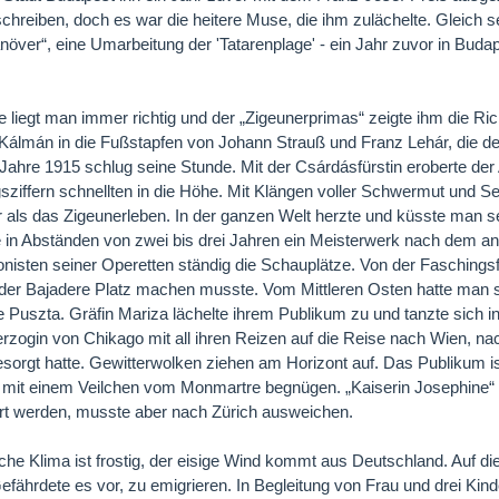
chreiben, doch es war die heitere Muse, die ihm zulächelte. Gleich s
över“, eine Umarbeitung der 'Tatarenplage' - ein Jahr zuvor in Budape
re liegt man immer richtig und der „Zigeunerprimas“ zeigte ihm die Rich
 Kálmán in die Fußstapfen von Johann Strauß und Franz Lehár, die de
 Jahre 1915 schlug seine Stunde. Mit der Csárdásfürstin eroberte der
sziffern schnellten in die Höhe. Mit Klängen voller Schwermut und Sen
r als das Zigeunerleben. In der ganzen Welt herzte und küsste man se
e in Abständen von zwei bis drei Jahren ein Meisterwerk nach dem an
onisten seiner Operetten ständig die Schauplätze. Von der Faschings
er Bajadere Platz machen musste. Vom Mittleren Osten hatte man s
e Puszta. Gräfin Mariza lächelte ihrem Publikum zu und tanzte sich i
erzogin von Chikago mit all ihren Reizen auf die Reise nach Wien, na
sorgt hatte. Gewitterwolken ziehen am Horizont auf. Das Publikum ist
mit einem Veilchen vom Monmartre begnügen. „Kaiserin Josephine“ s
rt werden, musste aber nach Zürich ausweichen.
sche Klima ist frostig, der eisige Wind kommt aus Deutschland. Auf 
Gefährdete es vor, zu emigrieren. In Begleitung von Frau und drei Kin