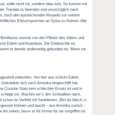
st, sollte nicht rot, sondern blau sein. So kommt mit
der Traviata zu beenden und unverzüglich nach
um, noch den ausreichenden Respekt vor seinem
schriftliches Eheversprechen an Sylva zu fixieren. Alle
 Bonifazius wusste von den Plänen des Vaters und
e von Edwin und Anastasia. Die Getäuschte ist
, wenn er bereits anderweitig gebunden ist. Wenn sie
Jugendstil entworfen. Von hier aus schickt Edwin
ch Gekränkte sich nach Amerika eingeschifft hat.
ne Cousine Stasi kein schlechter Ersatz ist und in
i schlägt vor: Machen wir’s den Schwalben nach,
ht schon im Vorfeld mit Sanktionen: ‚Bist du falsch, o
 vergessen können und taucht – aus Amerika zurück -
ihn sehen, bevor er für immer für sie vergriffen ist.