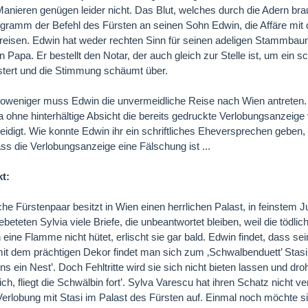
Manieren genügen leider nicht. Das Blut, welches durch die Adern brau
gramm der Befehl des Fürsten an seinen Sohn Edwin, die Affäre mit 
reisen. Edwin hat weder rechten Sinn für seinen adeligen Stammba
en Papa. Er bestellt den Notar, der auch gleich zur Stelle ist, um ein 
stert und die Stimmung schäumt über.
oweniger muss Edwin die unvermeidliche Reise nach Wien antreten.
ia ohne hinterhältige Absicht die bereits gedruckte Verlobungsanzeig
eleidigt. Wie konnte Edwin ihr ein schriftliches Eheversprechen geben
ss die Verlobungsanzeige eine Fälschung ist ...
kt:
iche Fürstenpaar besitzt in Wien einen herrlichen Palast, in feinstem 
ebeteten Sylvia viele Briefe, die unbeantwortet bleiben, weil die tödli
ine Flamme nicht hütet, erlischt sie gar bald. Edwin findet, dass sei
mit dem prächtigen Dekor findet man sich zum ‚Schwalbenduett’ Stas
ns ein Nest’. Doch Fehltritte wird sie sich nicht bieten lassen und dro
ch, fliegt die Schwälbin fort’. Sylva Varescu hat ihren Schatz nicht
Verlobung mit Stasi im Palast des Fürsten auf. Einmal noch möchte sie 