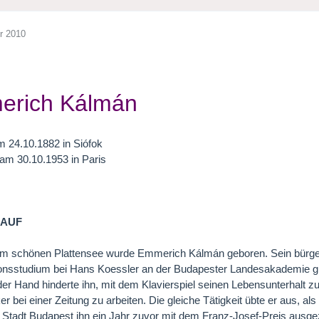
r 2010
erich Kálmán
 24.10.1882 in Siófok
am 30.10.1953 in Paris
LAUF
 am schönen Plattensee wurde Emmerich Kálmán geboren. Sein bürge
nsstudium bei Hans Koessler an der Budapester Landesakademie gin
r Hand hinderte ihn, mit dem Klavierspiel seinen Lebensunterhalt zu 
ker bei einer Zeitung zu arbeiten. Die gleiche Tätigkeit übte er aus, 
 Stadt Budapest ihn ein Jahr zuvor mit dem Franz-Josef-Preis ausgez