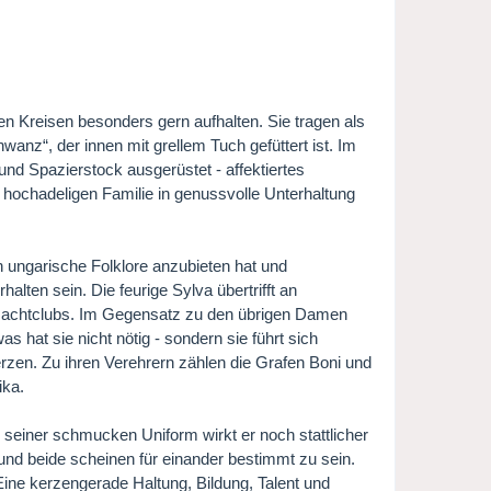
en Kreisen besonders gern aufhalten. Sie tragen als
“, der innen mit grellem Tuch gefüttert ist. Im
und Spazierstock ausgerüstet - affektiertes
hochadeligen Familie in genussvolle Unterhaltung
 ungarische Folklore anzubieten hat und
lten sein. Die feurige Sylva übertrifft an
s Nachtclubs. Im Gegensatz zu den übrigen Damen
 hat sie nicht nötig - sondern sie führt sich
erzen. Zu ihren Verehrern zählen die Grafen Boni und
ika.
seiner schmucken Uniform wirkt er noch stattlicher
und beide scheinen für einander bestimmt zu sein.
Eine kerzengerade Haltung, Bildung, Talent und