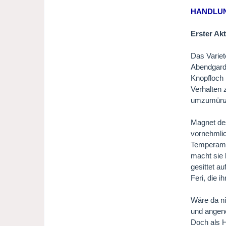
HANDLU
Erster Akt
Das Variet
Abendgarde
Knopfloch 
Verhalten 
umzumünze
Magnet des
vornehmlic
Temperamen
macht sie 
gesittet a
Feri, die i
Wäre da ni
und angene
Doch als H