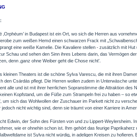
NG
:
é ‚Orphéum’ in Budapest ist ein Ort, wo sich die Herren aus vornehm
robe zum weißen Hemd einen schwarzen Frack mit „Schwalbenschwanz
prangt eine weiße Kamelie. Die Kavaliere stellen - zusätzlich mit Hut 
zur Schau und sehen den Sinn ihres Lebens darin, das Vermögen der 
n, denn ‚ganz ohne Weiber geht die Chose nicht’.
 kleinen Theaters ist die schöne Sylva Varescu, die mit ihren Damen
h den Csárdás pflegt. Die Herren wollen zudem in Unterwäsche unterha
t alle und ist mit ihrer herrlichen Sopranstimme die Attraktion de
keinen Kopfstand, um die Füße zum Strampeln frei zu haben – so etwas
uf, um sich das Wohlwollen der Zuschauer im Parkett nicht zu versch
hr jedoch nicht wichtig sind, denn sie träumt von einer Karriere in Amer
cht Edwin, der Sohn des Fürsten von und zu Lippert-Weylersheim. In 
hmer, wie er ohnehin schon ist. Ihm gehört das feurige Paprikaherz 
albweltdame ist Sylva nicht würdig, in adeligen Kreisen zu hofieren. 