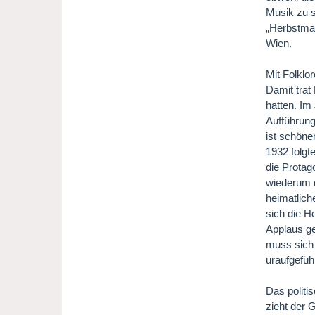
Musik zu s
„Herbstman
Wien.
Mit Folklo
Damit trat
hatten. Im
Aufführung
ist schöne
1932 folgt
die Protag
wiederum d
heimatlich
sich die H
Applaus ge
muss sich 
uraufgefüh
Das politi
zieht der 