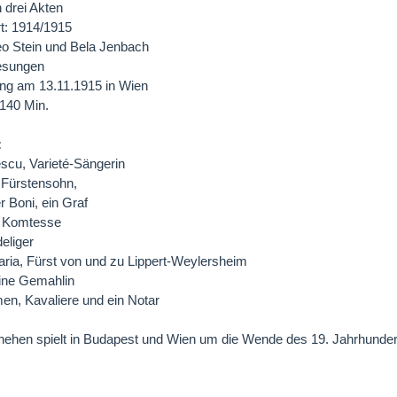
n drei Akten
t: 1914/1915
Leo Stein und Bela Jenbach
esungen
ng am 13.11.1915 in Wien
 140 Min.
:
scu, Varieté-Sängerin
 Fürstensohn,
r Boni, ein Graf
e Komtesse
deliger
ria, Fürst von und zu Lippert-Weylersheim
eine Gemahlin
en, Kavaliere und ein Notar
ehen spielt in Budapest und Wien um die Wende des 19. Jahrhunder