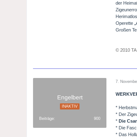
der Heimat
Zigeunerro
Herimatlos
Operette „
Großen Tei
© 2010 TA
7. Novembe
WERKVER
Engelbert
INAKTIV
* Herbstm
* Der Zige
Beiträge
900
*
Die Csar
* Die Fasc
* Das Hol