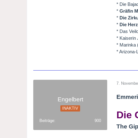
* Die Baja
*
Gräfin M
*
Die Zirk
*
Die Herz
* Das Vei
* Kaiserin
* Marinka 
* Arizona-
7. Novembe
Emmeri
Engelbert
INAKTIV
Die 
Beiträge
900
The Gi