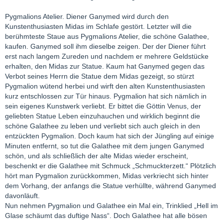
Pygmalions Atelier. Diener Ganymed wird durch den
Kunstenthusiasten Midas im Schlafe gestört. Letzter will die
berühmteste Staue aus Pygmalions Atelier, die schöne Galathee,
kaufen. Ganymed soll ihm dieselbe zeigen. Der der Diener führt
erst nach langem Zureden und nachdem er mehrere Geldstücke
erhalten, den Midas zur Statue. Kaum hat Ganymed gegen das
Verbot seines Herrn die Statue dem Midas gezeigt, so stürzt
Pygmalion wütend herbei und wirft den alten Kunstenthusiasten
kurz entschlossen zur Tür hinaus. Pygmalion hat sich nämlich in
sein eigenes Kunstwerk verliebt. Er bittet die Göttin Venus, der
geliebten Statue Leben einzuhauchen und wirklich beginnt die
schöne Galathee zu leben und verliebt sich auch gleich in den
entzückten Pygmalion. Doch kaum hat sich der Jüngling auf einige
Minuten entfernt, so tut die Galathee mit dem jungen Ganymed
schön, und als schließlich der alte Midas wieder erscheint,
beschenkt er die Galathee mit Schmuck „Schmuckterzett.“ Plötzlich
hört man Pygmalion zurückkommen, Midas verkriecht sich hinter
dem Vorhang, der anfangs die Statue verhüllte, während Ganymed
davonläuft.
Nun nehmen Pygmalion und Galathee ein Mal ein, Trinklied „Hell im
Glase schäumt das duftige Nass“. Doch Galathee hat alle bösen