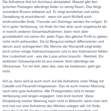
Die Aufnahme find ich durchaus akzeptabel. Maazel gibt den
lyrischen Passagen allerdings leider zu wenig Raum. Das fängt
zumindest Bruson teilweise auf. Er singt wunderbar und seine
Gestaltung ist erschütternd - wenn ich auch McNeill noch
eindrucksvoller finde. Freunde von Domingo werden ihn mögen. Er
ist in guter Verfassung. Ich finde ihn hier eher auch angebracht als
in manch anderen Gesamtaufnahmen, kann mich aber
grundsätzlich mit seiner Art, jeder Figur das gleiche Profil zu geben,
nicht recht anfreunden. Da ist Bergonzi einfach differnzierter und
darum auch aufregender! Die Stimme der Ricciarelli zeigt leider
doch schon einige Gebrauchsspuren und in den Koloraturen fehlen
ihre Lockerheit und - was die Luisa schon braucht - Reinheit. Ein
wirklicher Schwachpunkt ist aus meiner Sicht allerdings die
Obraszowa. Tut mir leid, aber das, was sie beisteuert, geht gar
nicht.
Ach ja, dann wird ja auch noch auf die Aufnahme unter Maag mit
Caballé und Pavarotti hingewiesen. Das ist auch meiner Meinung
nach eine gute Aufnahme. Alle Protagonisten sind in bester
Verfassung und singen engagiert. Und doch kommt ´diese
Einspielung meiner Meinung nach nicht in Betracht, wenn man sich
erst mal nur eine Aufnahme des Werkes zulegen will. Ich finde,
dass die Caballé für die Luisa nicht genügend jugendlich und