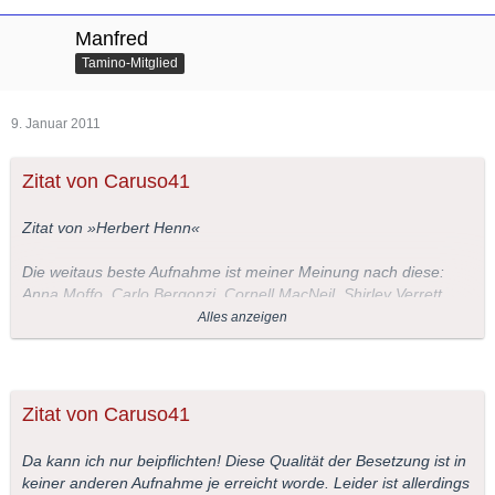
Manfred
Tamino-Mitglied
9. Januar 2011
Zitat von Caruso41
Zitat von »Herbert Henn«
Die weitaus beste Aufnahme ist meiner Meinung nach diese:
Anna Moffo, Carlo Bergonzi, Cornell MacNeil, Shirley Verrett,
Gorgio Tozzi,
Alles anzeigen
Dirigent Fausto Cleva.
Zitat von Caruso41
Da kann ich nur beipflichten! Diese Qualität der Besetzung ist in
keiner anderen Aufnahme je erreicht worde. Leider ist allerdings
Anna Moffo, Carlo Bergonzi und alle anderen Mitwirkenden sind