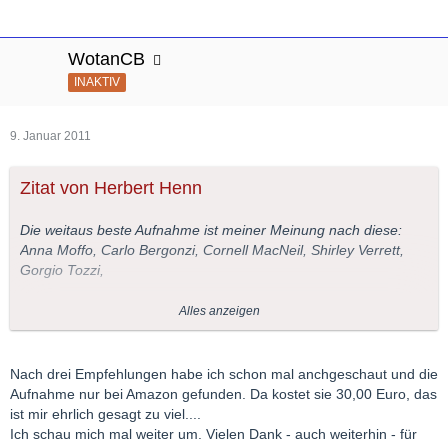
WotanCB
INAKTIV
9. Januar 2011
Zitat von Herbert Henn
Die weitaus beste Aufnahme ist meiner Meinung nach diese:
Anna Moffo, Carlo Bergonzi, Cornell MacNeil, Shirley Verrett,
Gorgio Tozzi,
Dirigent Fausto Cleva.
Alles anzeigen
Anna Moffo, Carlo Bergonzi und alle anderen Mitwirkenden sind
wohl kaum zu übertreffen.
Nach drei Empfehlungen habe ich schon mal anchgeschaut und die
Aufnahme nur bei Amazon gefunden. Da kostet sie 30,00 Euro, das
Leider ist die Aufnahme zur Zeit gar nicht, oder nur sehr teuer
ist mir ehrlich gesagt zu viel....
zu bekommen.
Ich schau mich mal weiter um. Vielen Dank - auch weiterhin - für