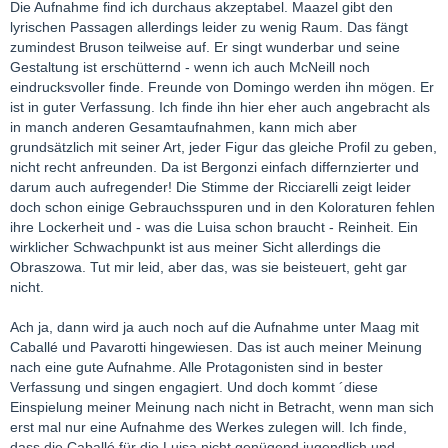
Die Aufnahme find ich durchaus akzeptabel. Maazel gibt den
lyrischen Passagen allerdings leider zu wenig Raum. Das fängt
zumindest Bruson teilweise auf. Er singt wunderbar und seine
Gestaltung ist erschütternd - wenn ich auch McNeill noch
eindrucksvoller finde. Freunde von Domingo werden ihn mögen. Er
ist in guter Verfassung. Ich finde ihn hier eher auch angebracht als
in manch anderen Gesamtaufnahmen, kann mich aber
grundsätzlich mit seiner Art, jeder Figur das gleiche Profil zu geben,
nicht recht anfreunden. Da ist Bergonzi einfach differnzierter und
darum auch aufregender! Die Stimme der Ricciarelli zeigt leider
doch schon einige Gebrauchsspuren und in den Koloraturen fehlen
ihre Lockerheit und - was die Luisa schon braucht - Reinheit. Ein
wirklicher Schwachpunkt ist aus meiner Sicht allerdings die
Obraszowa. Tut mir leid, aber das, was sie beisteuert, geht gar
nicht.
Ach ja, dann wird ja auch noch auf die Aufnahme unter Maag mit
Caballé und Pavarotti hingewiesen. Das ist auch meiner Meinung
nach eine gute Aufnahme. Alle Protagonisten sind in bester
Verfassung und singen engagiert. Und doch kommt ´diese
Einspielung meiner Meinung nach nicht in Betracht, wenn man sich
erst mal nur eine Aufnahme des Werkes zulegen will. Ich finde,
dass die Caballé für die Luisa nicht genügend jugendlich und