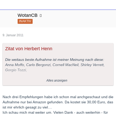
WotanCB
INAKTIV
9. Januar 2011
Zitat von Herbert Henn
Die weitaus beste Aufnahme ist meiner Meinung nach diese:
Anna Moffo, Carlo Bergonzi, Cornell MacNeil, Shirley Verrett,
Gorgio Tozzi,
Dirigent Fausto Cleva.
Alles anzeigen
Anna Moffo, Carlo Bergonzi und alle anderen Mitwirkenden sind
wohl kaum zu übertreffen.
Nach drei Empfehlungen habe ich schon mal anchgeschaut und die
Aufnahme nur bei Amazon gefunden. Da kostet sie 30,00 Euro, das
Leider ist die Aufnahme zur Zeit gar nicht, oder nur sehr teuer
ist mir ehrlich gesagt zu viel....
zu bekommen.
Ich schau mich mal weiter um. Vielen Dank - auch weiterhin - für