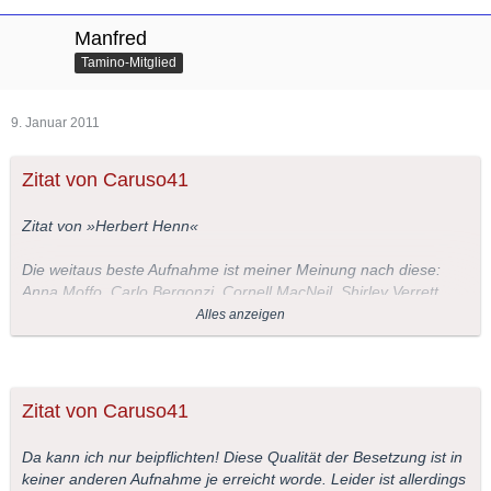
Manfred
Tamino-Mitglied
9. Januar 2011
Zitat von Caruso41
Zitat von »Herbert Henn«
Die weitaus beste Aufnahme ist meiner Meinung nach diese:
Anna Moffo, Carlo Bergonzi, Cornell MacNeil, Shirley Verrett,
Gorgio Tozzi,
Alles anzeigen
Dirigent Fausto Cleva.
Zitat von Caruso41
Da kann ich nur beipflichten! Diese Qualität der Besetzung ist in
keiner anderen Aufnahme je erreicht worde. Leider ist allerdings
Anna Moffo, Carlo Bergonzi und alle anderen Mitwirkenden sind