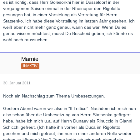
es ist richtig, dass Herr Golesorkhi hier in Düsseldorf in der
vergangenen Saison einmal in der Rheinoper den Rigoletto
gesungen hat, in einer Vorstelung als Vertretung für Herrn
Statsenko. Ich habe diese Vorstellung im letzten Jahr gesehen. Ich
weiß aber nicht mehr ganz genau, wann das war. Wenn Du es
genau wissen möchtest, musst Du Bescheid geben, ich könnte es
wohl noch raussuchen.
Marnie
INAKTIV
30. Januar 2011
Noch ein Nachschlag zum Thema Umbesetzungen.
Gestern Abend waren wir also in "Il Trittico". Nachdem ich mich nun
also schon über die Umbesetzung von Herrn Statsenko geärgert
habe, habe ich mich u.a. auf Herrn Dunaev als Rinuccio in Gianni
Schicchi gefreut. (Ich hatte ihn vorher als Duca im Rigoletto
gesehen und mich gefreut, ihn nun in einer anderen Rolle wieder
sehen zu können.) Vor 2 Tagen hatte ich mir noch einmal die