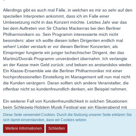
Allerdings gibt es auch mal Fälle, in welchen es mir so sehr auf den
speziellen Interpreten ankommt, dass ich im Falle einer
Umbesetzung nicht in das Konzert möchte. Letztes Jahr war das
bei dem Auftreten von Sir Charles Mackerras bei den Berliner
Philharmonikern so. Sein Programm interessierte mich nicht
besonders: aber ich wollte diesen tollen Dirigenten endlich mal
sehen! Leider verstarb er vor diesen Berliner Konzerten; als
Einspringer fungierte ein junger tschechischer Dirigent, der das
Martinú/Dvorák-Programm unverändert übernahm. Ich verlangte
an der Kasse mein Geld zurück: und bekam es anstandslos wieder.
Ein Klasse-Ensemble wie die Berliner Philharmoniker mit einer
hochprofessionellen Einstellung im Management will nun mal nicht
die Kunden verärgern. Daran sollten sich andere Veranstalter, die
offenbar nicht so kundenfreundlich denken, ein Beispiel nehmen.
Ein weiterer Fall von Kundenfreundlichkeit in solchen Situationen:
beim Schleswig-Holstein Musik Festival war ein Klavierabend mit
Swjatoslaw Richter in der Hetlinger Scheune angekündigt. Als ich in
Diese Seite verwendet Cookies. Durch die Nutzung unserer Seite erklären Sie
Hetlingen anreiste, kam die Nachricht: Swjatoslaw Richter hatte
sich damit einverstanden, dass wir Cookies setzen.
abgesagt. Das Konzert werde auch nicht nachgeholt und man
Weitere Informationen
Schließen
bekomme sein Geld dort zurück, wo man die Eintrittskarte