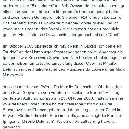
anderen tollen "Einspringer" für Seiji Ozawa, der krankheitsbedingt
alle seine Konzerte für einen längeren Zeitraum abgesagt hatte:
und zwar keinen Geringeren als Sir Simon Rattle höchstpersönlich.
Er übernahm Ozawas Konzerte mit Anne-Sophie Mutter und ich
wage mal zu sagen: das Dvorák-Violinkonzert hat darunter nicht
gelitten. Eher hätte es Ozawa schlechter gemacht als der "Chef".
Im Oktober 2009 überlegte ich mir, ob ich in Glucks "Iphigénie en
Tauride" an der Hamburger Staatsoper gehen sollte. Angesagt als
Iphigénie war Krassimira Stoyanova. Nun besitze ich allerdings eine
so dermaßen fantastische Einspielung dieser Oper mit Mireille
Delunsch in der Titelrolle (und Les Musiciens du Louvre unter Marc
Minkowski)
dass ich mir dachte: "Wenn Du Mireille Delunsch im Ohr hast, hat
doch Frau Stoyanova von vornherein schlechte Karten". Am Tag
der letzten Aufführung, also am 29. Oktober 2009, hatte ich meine
Zweifel überwunden und ging zur Staatsoper: ich wollte Frau
Stoyanova eine Chance geben. Und dann hing ein roter Zettel im
Foyer: "Für die erkrankte Krassimira Stoyanova singt die Partie der
Iphigénie: Mireille Delunsch". Welch einen Luftsprung habe ich
gemacht!