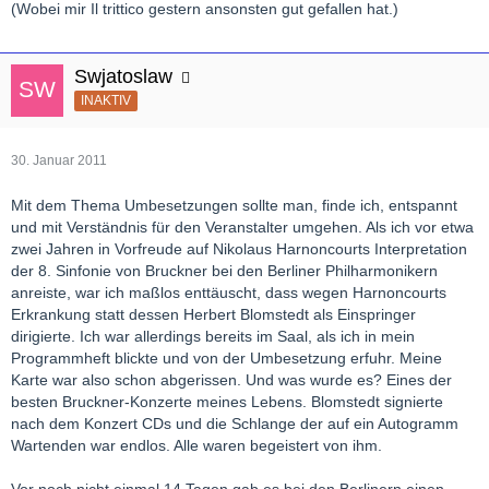
(Wobei mir Il trittico gestern ansonsten gut gefallen hat.)
Swjatoslaw
INAKTIV
30. Januar 2011
Mit dem Thema Umbesetzungen sollte man, finde ich, entspannt
und mit Verständnis für den Veranstalter umgehen. Als ich vor etwa
zwei Jahren in Vorfreude auf Nikolaus Harnoncourts Interpretation
der 8. Sinfonie von Bruckner bei den Berliner Philharmonikern
anreiste, war ich maßlos enttäuscht, dass wegen Harnoncourts
Erkrankung statt dessen Herbert Blomstedt als Einspringer
dirigierte. Ich war allerdings bereits im Saal, als ich in mein
Programmheft blickte und von der Umbesetzung erfuhr. Meine
Karte war also schon abgerissen. Und was wurde es? Eines der
besten Bruckner-Konzerte meines Lebens. Blomstedt signierte
nach dem Konzert CDs und die Schlange der auf ein Autogramm
Wartenden war endlos. Alle waren begeistert von ihm.
Vor noch nicht einmal 14 Tagen gab es bei den Berlinern einen