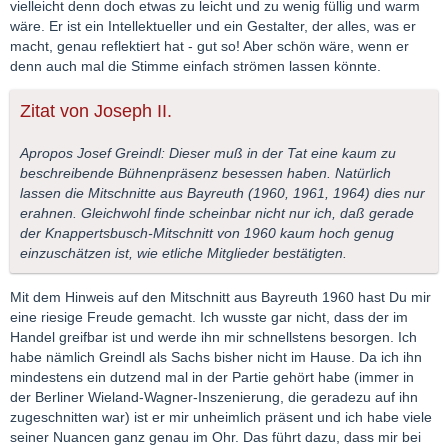
vielleicht denn doch etwas zu leicht und zu wenig füllig und warm
wäre. Er ist ein Intellektueller und ein Gestalter, der alles, was er
macht, genau reflektiert hat - gut so! Aber schön wäre, wenn er
denn auch mal die Stimme einfach strömen lassen könnte.
Zitat von Joseph II.
Apropos Josef Greindl: Dieser muß in der Tat eine kaum zu
beschreibende Bühnenpräsenz besessen haben. Natürlich
lassen die Mitschnitte aus Bayreuth (1960, 1961, 1964) dies nur
erahnen. Gleichwohl finde scheinbar nicht nur ich, daß gerade
der Knappertsbusch-Mitschnitt von 1960 kaum hoch genug
einzuschätzen ist, wie etliche Mitglieder bestätigten.
Mit dem Hinweis auf den Mitschnitt aus Bayreuth 1960 hast Du mir
eine riesige Freude gemacht. Ich wusste gar nicht, dass der im
Handel greifbar ist und werde ihn mir schnellstens besorgen. Ich
habe nämlich Greindl als Sachs bisher nicht im Hause. Da ich ihn
mindestens ein dutzend mal in der Partie gehört habe (immer in
der Berliner Wieland-Wagner-Inszenierung, die geradezu auf ihn
zugeschnitten war) ist er mir unheimlich präsent und ich habe viele
seiner Nuancen ganz genau im Ohr. Das führt dazu, dass mir bei