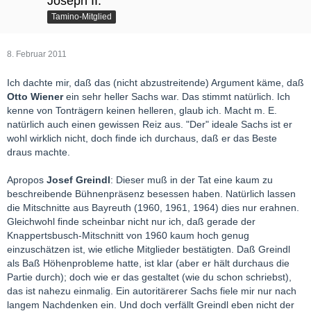
Joseph II.
Tamino-Mitglied
8. Februar 2011
Ich dachte mir, daß das (nicht abzustreitende) Argument käme, daß
Otto Wiener
ein sehr heller Sachs war. Das stimmt natürlich. Ich
kenne von Tonträgern keinen helleren, glaub ich. Macht m. E.
natürlich auch einen gewissen Reiz aus. "Der" ideale Sachs ist er
wohl wirklich nicht, doch finde ich durchaus, daß er das Beste
draus machte.
Apropos
Josef Greindl
: Dieser muß in der Tat eine kaum zu
beschreibende Bühnenpräsenz besessen haben. Natürlich lassen
die Mitschnitte aus Bayreuth (1960, 1961, 1964) dies nur erahnen.
Gleichwohl finde scheinbar nicht nur ich, daß gerade der
Knappertsbusch-Mitschnitt von 1960 kaum hoch genug
einzuschätzen ist, wie etliche Mitglieder bestätigten. Daß Greindl
als Baß Höhenprobleme hatte, ist klar (aber er hält durchaus die
Partie durch); doch wie er das gestaltet (wie du schon schriebst),
das ist nahezu einmalig. Ein autoritärerer Sachs fiele mir nur nach
langem Nachdenken ein. Und doch verfällt Greindl eben nicht der