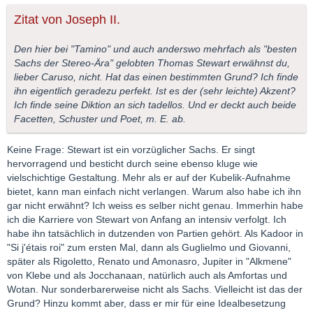
Zitat von Joseph II.
Den hier bei "Tamino" und auch anderswo mehrfach als "besten
Sachs der Stereo-Ära" gelobten Thomas Stewart erwähnst du,
lieber Caruso, nicht. Hat das einen bestimmten Grund? Ich finde
ihn eigentlich geradezu perfekt. Ist es der (sehr leichte) Akzent?
Ich finde seine Diktion an sich tadellos. Und er deckt auch beide
Facetten, Schuster und Poet, m. E. ab.
Keine Frage: Stewart ist ein vorzüglicher Sachs. Er singt
hervorragend und besticht durch seine ebenso kluge wie
vielschichtige Gestaltung. Mehr als er auf der Kubelik-Aufnahme
bietet, kann man einfach nicht verlangen. Warum also habe ich ihn
gar nicht erwähnt? Ich weiss es selber nicht genau. Immerhin habe
ich die Karriere von Stewart von Anfang an intensiv verfolgt. Ich
habe ihn tatsächlich in dutzenden von Partien gehört. Als Kadoor in
"Si j'étais roi" zum ersten Mal, dann als Guglielmo und Giovanni,
später als Rigoletto, Renato und Amonasro, Jupiter in "Alkmene"
von Klebe und als Jocchanaan, natürlich auch als Amfortas und
Wotan. Nur sonderbarerweise nicht als Sachs. Vielleicht ist das der
Grund? Hinzu kommt aber, dass er mir für eine Idealbesetzung