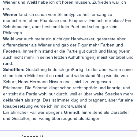
Wiener und Weikl habe ich oft hören müssen. Zufrieden war ich
nie.
Wiener
fand ich schon vom Stimmtyp zu hell, er sang zu
monochrom, ohne Phantasie und Eloquenz. Einfach nur blass! Ein
Schuhmacher, aber bestimmt kein Poet und schon gar kein
Philosoph.
Weikl
war auch mehr ein tüchtiger Handwerker, gestaltete aber
differenzierter als Wiener und gab der Figur mehr Farben und
Facetten. Immerhin stand er die Partie gut durch und klang (wenn
auch nicht mehr in seinen letzten Aufführungen) meist kantabel und
rund.
Schöfflers
Gestaltung finde ich großartig. Leider aber waren seine
stimmlichen Mittel nicht so reich und widerstandfähig wie die von
Schorr, Hans-Hermann Nissen und - nicht zu vergessen -
Edelmann. Die Stimme klingt schon recht spröde und knorrig; und
er steht die Partie wohl nur durch, weil er über weite Strecken mehr
deklamiert als singt. Das ist immer klug und prägnant, aber für eine
Idealbesetzung würde ich ihn nicht wählen!
Ein ähnlicher Fall war übrigens
Greindl
: hinreißend als Darsteller
und Gestalter, nur wenig überzeugend als Sänger!