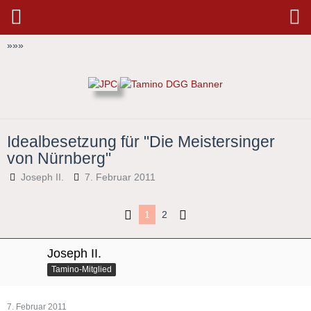
»
»
»
Idealbesetzung für "Die Meistersinger
von Nürnberg"
Joseph II.
7. Februar 2011
1
2
Joseph II.
Tamino-Mitglied
7. Februar 2011