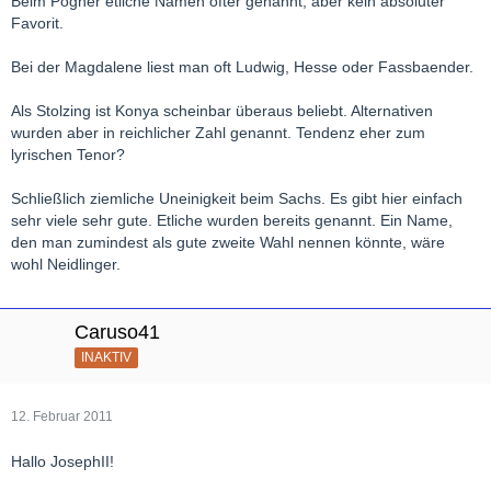
Beim Pogner etliche Namen öfter genannt, aber kein absoluter
Favorit.
Bei der Magdalene liest man oft Ludwig, Hesse oder Fassbaender.
Als Stolzing ist Konya scheinbar überaus beliebt. Alternativen
wurden aber in reichlicher Zahl genannt. Tendenz eher zum
lyrischen Tenor?
Schließlich ziemliche Uneinigkeit beim Sachs. Es gibt hier einfach
sehr viele sehr gute. Etliche wurden bereits genannt. Ein Name,
den man zumindest als gute zweite Wahl nennen könnte, wäre
wohl Neidlinger.
Caruso41
INAKTIV
12. Februar 2011
Hallo JosephII!