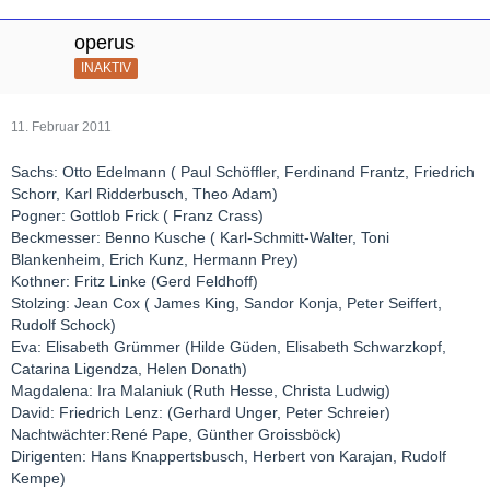
operus
INAKTIV
11. Februar 2011
Sachs: Otto Edelmann ( Paul Schöffler, Ferdinand Frantz, Friedrich
Schorr, Karl Ridderbusch, Theo Adam)
Pogner: Gottlob Frick ( Franz Crass)
Beckmesser: Benno Kusche ( Karl-Schmitt-Walter, Toni
Blankenheim, Erich Kunz, Hermann Prey)
Kothner: Fritz Linke (Gerd Feldhoff)
Stolzing: Jean Cox ( James King, Sandor Konja, Peter Seiffert,
Rudolf Schock)
Eva: Elisabeth Grümmer (Hilde Güden, Elisabeth Schwarzkopf,
Catarina Ligendza, Helen Donath)
Magdalena: Ira Malaniuk (Ruth Hesse, Christa Ludwig)
David: Friedrich Lenz: (Gerhard Unger, Peter Schreier)
Nachtwächter:René Pape, Günther Groissböck)
Dirigenten: Hans Knappertsbusch, Herbert von Karajan, Rudolf
Kempe)