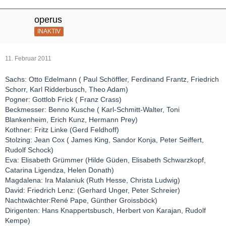
operus
INAKTIV
11. Februar 2011
Sachs: Otto Edelmann ( Paul Schöffler, Ferdinand Frantz, Friedrich
Schorr, Karl Ridderbusch, Theo Adam)
Pogner: Gottlob Frick ( Franz Crass)
Beckmesser: Benno Kusche ( Karl-Schmitt-Walter, Toni
Blankenheim, Erich Kunz, Hermann Prey)
Kothner: Fritz Linke (Gerd Feldhoff)
Stolzing: Jean Cox ( James King, Sandor Konja, Peter Seiffert,
Rudolf Schock)
Eva: Elisabeth Grümmer (Hilde Güden, Elisabeth Schwarzkopf,
Catarina Ligendza, Helen Donath)
Magdalena: Ira Malaniuk (Ruth Hesse, Christa Ludwig)
David: Friedrich Lenz: (Gerhard Unger, Peter Schreier)
Nachtwächter:René Pape, Günther Groissböck)
Dirigenten: Hans Knappertsbusch, Herbert von Karajan, Rudolf
Kempe)