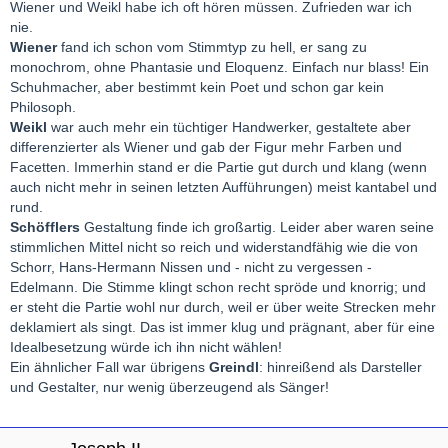
Wiener und Weikl habe ich oft hören müssen. Zufrieden war ich
nie.
Wiener
fand ich schon vom Stimmtyp zu hell, er sang zu
monochrom, ohne Phantasie und Eloquenz. Einfach nur blass! Ein
Schuhmacher, aber bestimmt kein Poet und schon gar kein
Philosoph.
Weikl
war auch mehr ein tüchtiger Handwerker, gestaltete aber
differenzierter als Wiener und gab der Figur mehr Farben und
Facetten. Immerhin stand er die Partie gut durch und klang (wenn
auch nicht mehr in seinen letzten Aufführungen) meist kantabel und
rund.
Schöfflers
Gestaltung finde ich großartig. Leider aber waren seine
stimmlichen Mittel nicht so reich und widerstandfähig wie die von
Schorr, Hans-Hermann Nissen und - nicht zu vergessen -
Edelmann. Die Stimme klingt schon recht spröde und knorrig; und
er steht die Partie wohl nur durch, weil er über weite Strecken mehr
deklamiert als singt. Das ist immer klug und prägnant, aber für eine
Idealbesetzung würde ich ihn nicht wählen!
Ein ähnlicher Fall war übrigens
Greindl
: hinreißend als Darsteller
und Gestalter, nur wenig überzeugend als Sänger!