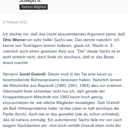
Joseph II.
Tamino-Mitglied
8. Februar 2011
Ich dachte mir, daß das (nicht abzustreitende) Argument käme, daß
Otto Wiener
ein sehr heller Sachs war. Das stimmt natürlich. Ich
kenne von Tonträgern keinen helleren, glaub ich. Macht m. E.
natürlich auch einen gewissen Reiz aus. "Der" ideale Sachs ist er
wohl wirklich nicht, doch finde ich durchaus, daß er das Beste
draus machte.
Apropos
Josef Greindl
: Dieser muß in der Tat eine kaum zu
beschreibende Bühnenpräsenz besessen haben. Natürlich lassen
die Mitschnitte aus Bayreuth (1960, 1961, 1964) dies nur erahnen.
Gleichwohl finde scheinbar nicht nur ich, daß gerade der
Knappertsbusch-Mitschnitt von 1960 kaum hoch genug
einzuschätzen ist, wie etliche Mitglieder bestätigten. Daß Greindl
als Baß Höhenprobleme hatte, ist klar (aber er hält durchaus die
Partie durch); doch wie er das gestaltet (wie du schon schriebst),
das ist nahezu einmalig. Ein autoritärerer Sachs fiele mir nur nach
langem Nachdenken ein. Und doch verfällt Greindl eben nicht der