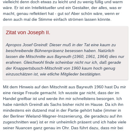
vielleicht denn doch etwas zu leicht und zu wenig füllig und warm
wäre. Er ist ein Intellektueller und ein Gestalter, der alles, was er
macht, genau reflektiert hat - gut so! Aber schön wäre, wenn er
denn auch mal die Stimme einfach strömen lassen könnte.
Zitat von Joseph II.
Apropos Josef Greindl: Dieser muß in der Tat eine kaum zu
beschreibende Bühnenpräsenz besessen haben. Natürlich
lassen die Mitschnitte aus Bayreuth (1960, 1961, 1964) dies nur
erahnen. Gleichwohl finde scheinbar nicht nur ich, daß gerade
der Knappertsbusch-Mitschnitt von 1960 kaum hoch genug
einzuschätzen ist, wie etliche Mitglieder bestätigten.
Mit dem Hinweis auf den Mitschnitt aus Bayreuth 1960 hast Du mir
eine riesige Freude gemacht. Ich wusste gar nicht, dass der im
Handel greifbar ist und werde ihn mir schnellstens besorgen. Ich
habe nämlich Greindl als Sachs bisher nicht im Hause. Da ich ihn
mindestens ein dutzend mal in der Partie gehört habe (immer in
der Berliner Wieland-Wagner-Inszenierung, die geradezu auf ihn
zugeschnitten war) ist er mir unheimlich präsent und ich habe viele
seiner Nuancen ganz genau im Ohr. Das führt dazu, dass mir bei