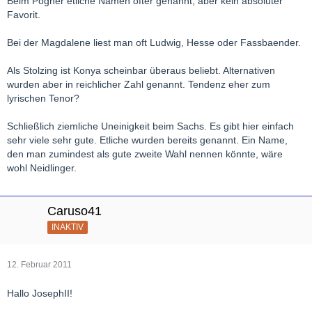
Beim Pogner etliche Namen öfter genannt, aber kein absoluter
Favorit.
Bei der Magdalene liest man oft Ludwig, Hesse oder Fassbaender.
Als Stolzing ist Konya scheinbar überaus beliebt. Alternativen
wurden aber in reichlicher Zahl genannt. Tendenz eher zum
lyrischen Tenor?
Schließlich ziemliche Uneinigkeit beim Sachs. Es gibt hier einfach
sehr viele sehr gute. Etliche wurden bereits genannt. Ein Name,
den man zumindest als gute zweite Wahl nennen könnte, wäre
wohl Neidlinger.
Caruso41
INAKTIV
12. Februar 2011
Hallo JosephII!