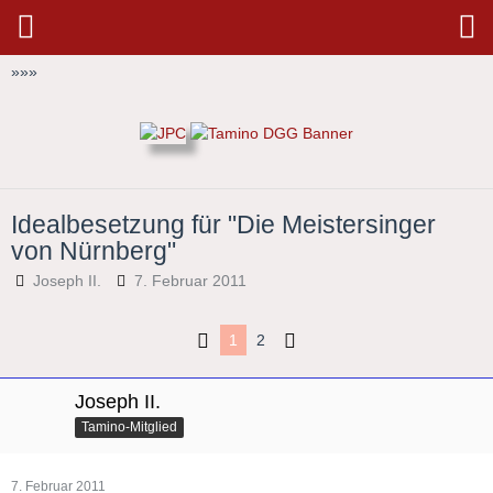
»
»
»
Idealbesetzung für "Die Meistersinger
von Nürnberg"
Joseph II.
7. Februar 2011
1
2
Joseph II.
Tamino-Mitglied
7. Februar 2011