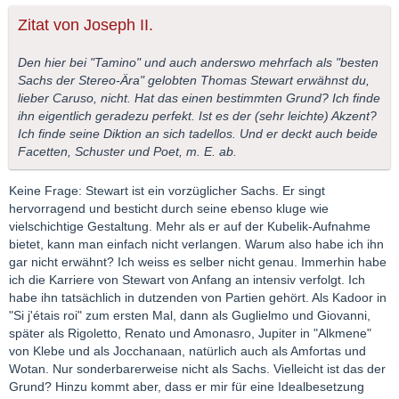
Zitat von Joseph II.
Den hier bei "Tamino" und auch anderswo mehrfach als "besten
Sachs der Stereo-Ära" gelobten Thomas Stewart erwähnst du,
lieber Caruso, nicht. Hat das einen bestimmten Grund? Ich finde
ihn eigentlich geradezu perfekt. Ist es der (sehr leichte) Akzent?
Ich finde seine Diktion an sich tadellos. Und er deckt auch beide
Facetten, Schuster und Poet, m. E. ab.
Keine Frage: Stewart ist ein vorzüglicher Sachs. Er singt
hervorragend und besticht durch seine ebenso kluge wie
vielschichtige Gestaltung. Mehr als er auf der Kubelik-Aufnahme
bietet, kann man einfach nicht verlangen. Warum also habe ich ihn
gar nicht erwähnt? Ich weiss es selber nicht genau. Immerhin habe
ich die Karriere von Stewart von Anfang an intensiv verfolgt. Ich
habe ihn tatsächlich in dutzenden von Partien gehört. Als Kadoor in
"Si j'étais roi" zum ersten Mal, dann als Guglielmo und Giovanni,
später als Rigoletto, Renato und Amonasro, Jupiter in "Alkmene"
von Klebe und als Jocchanaan, natürlich auch als Amfortas und
Wotan. Nur sonderbarerweise nicht als Sachs. Vielleicht ist das der
Grund? Hinzu kommt aber, dass er mir für eine Idealbesetzung